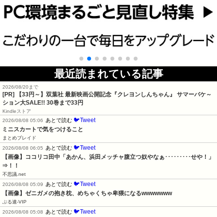
最近読まれている記事
2026/08/20まで
[PR]
【33円～】双葉社 最新映画公開記念『クレヨンしんちゃん』 サマーバケ～
ション大SALE!! 30巻まで33円
Kindleストア
🐦Tweet
あとで読む
2026/08/08 05:06
ミニスカートで気をつけること
まとめブレイド
🐦Tweet
あとで読む
2026/08/08 06:05
【画像】ココリコ田中「あかん、浜田メッチャ腹立つ奴やなぁ･････････せや！」
⇒！！
不思議.net
🐦Tweet
あとで読む
2026/08/08 05:09
【画像】ゼニガメの抱き枕、めちゃくちゃ卑猥になるwwwwwww
ぶる速-VIP
🐦Tweet
あとで読む
2026/08/08 05:08