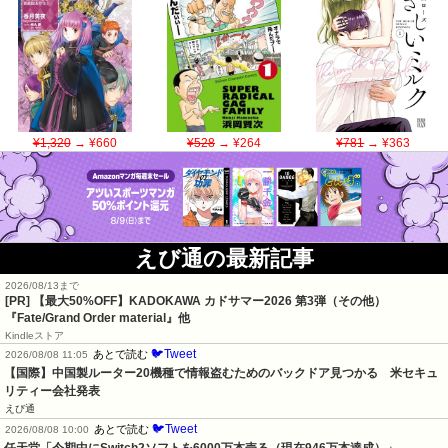
¥1,320
→ ¥660
¥528
→ ¥264
¥781
→ ¥363
えび通の最新記事
2026/08/13まで
[PR]
【最大50%OFF】KADOKAWA カドサマー2026 第3弾（その他）
『Fate/Grand Order material』他
Kindleストア
🐦Tweet
あとで読む
2026/08/08 11:05
【国際】中国製ルーター20機種で情報盗むためのバックドア見つかる　米セキュ
リティー会社発表
えび通
🐦Tweet
あとで読む
2026/08/08 10:00
任天堂「今期中にSwitch2ソフトを6000万本売る（現在946万本達成）」