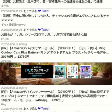
【悲報】元EXILE・黒木啓司、妻・宮崎麗果への保護命令違反の疑いで逮捕
ネギ速
🐦Tweet
あとで読む
2026/08/08 05:27
【悲報】完全に買い物しくじった人、ティッシュの在庫がエグいことになるｗｗ
ｗｗｗｗ
ずっと日曜日のターン
🐦Tweet
あとで読む
2026/08/08 05:25
お前らが『サガ』シリーズ(ロマサガ、サガフロ)で最も好きな技
げぇ速
2026/08/08 11:00時点
[PR] 【Amazonデバイスサマーセール】【34%OFF！】 【セット買い】Ring
Outdoor Cam Plus Battery (リング アウトドアカム プラス バッテリーモデル…
20970円
→ 13750円
Amazon
2026/08/08 11:00時点
[PR] 【Amazonデバイスサマーセール】【20%OFF！】 【New】Ring 防犯ドア
ホン プロ｜スマートセキュリティ機能搭載｜夜間でも鮮明な4K高画質ビデオ・
10倍ズーム・モーショ…
54900円
→ 43920円
Ring
🐦Tweet
あとで読む
2026/08/08 07:01