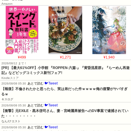
Amazon
¥499
¥1,271
¥1,940
2026/08/12 まで！
[PR] 【最大61%OFF】小学館 『ROPPEN-六篇-』『黄昏流星群』『らーめん再遊
記』などビッグコミックス新刊フェア!
Kindleストア
🐦Tweet
あとで読む
2026/08/08 05:30
【報復】不倫されたかと思ったら、実は弟だった件ｗｗｗｗ俺の復讐がヤバすぎ
るｗ
キスログ
🐦Tweet
あとで読む
2026/08/08 05:30
【衝撃】元EXILE・黒木啓司さん、妻・宮崎麗果被告へのDV事案で逮捕されてい
た・・・・・・・・・
なんJクエスト
🐦Tweet
あとで読む
2026/08/08 05:30