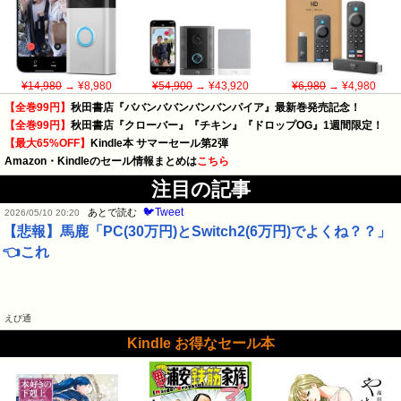
¥14,980
→ ¥8,980
¥54,900
→ ¥43,920
¥6,980
→ ¥4,980
【全巻99円】
秋田書店『ババンババンバンバンパイア』最新巻発売記念！
【全巻99円】
秋田書店『クローバー』『チキン』『ドロップOG』1週間限定！
【最大65%OFF】
Kindle本 サマーセール第2弾
Amazon・Kindleのセール情報まとめは
こちら
注目の記事
🐦Tweet
あとで読む
2026/05/10 20:20
【悲報】馬鹿「PC(30万円)とSwitch2(6万円)でよくね？？」
👈これ
えび通
Kindle お得なセール本