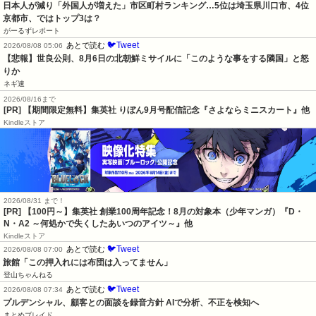
日本人が減り「外国人が増えた」市区町村ランキング…5位は埼玉県川口市、4位
京都市、ではトップ3は？
がーるずレポート
🐦Tweet
あとで読む
2026/08/08 05:06
【悲報】世良公則、8月6日の北朝鮮ミサイルに「このような事をする隣国」と怒
りか
ネギ速
2026/08/16まで
[PR] 【期間限定無料】集英社 りぼん9月号配信記念『さよならミニスカート』他
Kindleストア
2026/08/31 まで！
[PR]
【100円～】集英社 創業100周年記念！8月の対象本（少年マンガ）『D・
N・A2 ～何処かで失くしたあいつのアイツ～』他
Kindleストア
🐦Tweet
あとで読む
2026/08/08 07:00
旅館「この押入れには布団は入ってません」
登山ちゃんねる
🐦Tweet
あとで読む
2026/08/08 07:34
プルデンシャル、顧客との面談を録音方針 AIで分析、不正を検知へ
まとめブレイド