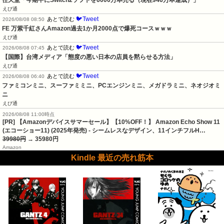
えび通
🐦Tweet
あとで読む
2026/08/08 08:50
FE 万紫千紅さんAmazon過去1か月2000点で爆死コースｗｗｗ
えび通
🐦Tweet
あとで読む
2026/08/08 07:45
【国際】台湾メディア「態度の悪い日本の店員を黙らせる方法」
えび通
🐦Tweet
あとで読む
2026/08/08 06:40
ファミコンミニ、スーファミミニ、PCエンジンミニ、メガドラミニ、ネオジオミ
ニ
えび通
2026/08/08 11:00時点
[PR] 【Amazonデバイスサマーセール】【10%OFF！】 Amazon Echo Show 11
(エコーショー11) (2025年発売) - シームレスなデザイン、11インチフルH…
39980円
→ 35980円
Amazon
Kindle 最近の売れ筋本