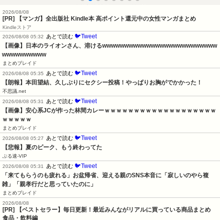
2026/08/08
[PR] 【マンガ】全出版社 Kindle本 高ポイント還元中の女性マンガまとめ
Kindleストア
🐦Tweet
あとで読む
2026/08/08 05:32
【画像】日本のライオンさん、溶けるwwwwwwwwwwwwwwwwwwwwwwwwww
wwwwwwwwww
まとめブレイド
🐦Tweet
あとで読む
2026/08/08 05:35
【朗報】本田望結、久しぶりにセクシー投稿！やっぱりお胸がでかかった！
不思議.net
🐦Tweet
あとで読む
2026/08/08 05:31
【画像】安心系JCが作った林間カレーｗｗｗｗｗｗｗｗｗｗｗｗｗｗｗｗｗｗｗ
ｗｗｗｗｗ
まとめブレイド
🐦Tweet
あとで読む
2026/08/08 05:27
【悲報】夏のピーク、もう終わってた
ぶる速-VIP
🐦Tweet
あとで読む
2026/08/08 05:31
「来てもらうのも疲れる」お盆帰省、迎える親のSNS本音に「寂しいのやら複
雑」「親孝行だと思っていたのに」
まとめブレイド
2026/08/08
[PR] 【ベストセラー】毎日更新！最近みんながリアルに買っている商品まとめ
食品・飲料編