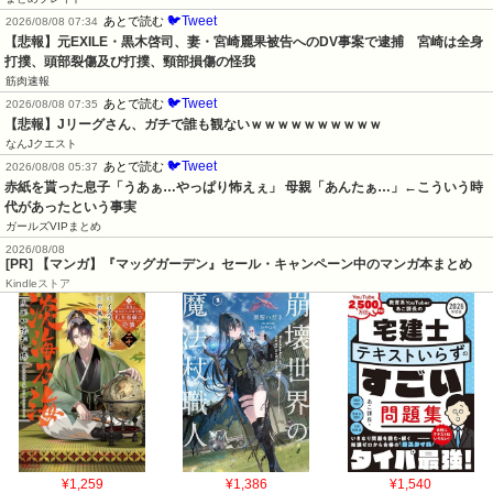
🐦Tweet
あとで読む
2026/08/08 07:34
【悲報】元EXILE・黒木啓司、妻・宮崎麗果被告へのDV事案で逮捕　宮崎は全身
打撲、頭部裂傷及び打撲、頸部損傷の怪我
筋肉速報
🐦Tweet
あとで読む
2026/08/08 07:35
【悲報】Jリーグさん、ガチで誰も観ないｗｗｗｗｗｗｗｗｗｗ
なんJクエスト
🐦Tweet
あとで読む
2026/08/08 05:37
赤紙を貰った息子「うあぁ…やっぱり怖えぇ」 母親「あんたぁ…」←こういう時
代があったという事実
ガールズVIPまとめ
2026/08/08
[PR] 【マンガ】『マッグガーデン』セール・キャンペーン中のマンガ本まとめ
Kindleストア
¥1,259
¥1,386
¥1,540