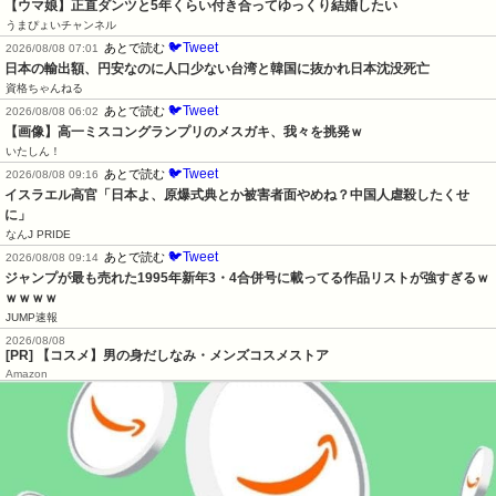
【ウマ娘】正直ダンツと5年くらい付き合ってゆっくり結婚したい
うまぴょいチャンネル
🐦Tweet
あとで読む
2026/08/08 07:01
日本の輸出額、円安なのに人口少ない台湾と韓国に抜かれ日本沈没死亡
資格ちゃんねる
🐦Tweet
あとで読む
2026/08/08 06:02
【画像】高一ミスコングランプリのメスガキ、我々を挑発ｗ
いたしん！
🐦Tweet
あとで読む
2026/08/08 09:16
イスラエル高官「日本よ、原爆式典とか被害者面やめね？中国人虐殺したくせ
に」
なんJ PRIDE
🐦Tweet
あとで読む
2026/08/08 09:14
ジャンプが最も売れた1995年新年3・4合併号に載ってる作品リストが強すぎるｗ
ｗｗｗｗ
JUMP速報
2026/08/08
[PR] 【コスメ】男の身だしなみ・メンズコスメストア
Amazon