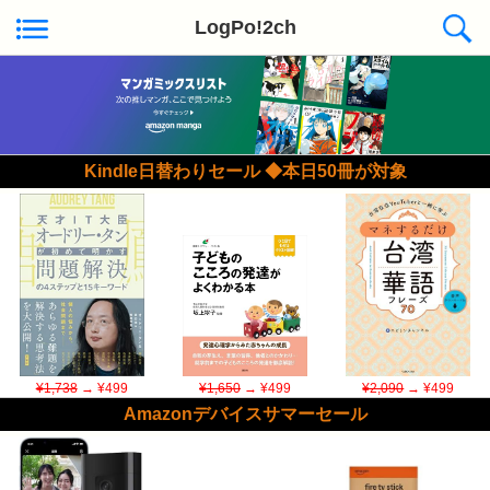
LogPo!2ch
Kindle日替わりセール ◆本日50冊が対象
¥1,738
→ ¥499
¥1,650
→ ¥499
¥2,090
→ ¥499
Amazonデバイスサマーセール