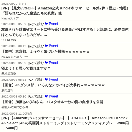
2026/08/20 まで！
[PR]
【最大65%OFF】Amazon公式 Kindle本 サマーセール第2弾（歴史・地理）
『語られなかった皇族たちの真実』他
Kindleストア
🐦Tweet
あとで読む
2026/08/08 05:39
左遷された財務省エリートに待ち受ける運命がやばすぎる！と話題に、経歴自体
はとんでもないものだが……
U-1 NEWS
🐦Tweet
あとで読む
2026/08/08 09:12
【驚愕】東京都、ようやく気づいた模様ｗｗｗｗｗｗｗ
NEWSまとめもりー
🐦Tweet
あとで読む
2026/08/08 05:39
寝よう！と思って寝れますか？
基地沢直樹
🐦Tweet
あとで読む
2026/08/08 05:34
【画像】JKダンス部、いろんなデカパイが大暴れｗｗｗｗｗｗｗ
筋肉速報
🐦Tweet
あとで読む
2026/08/08 05:30
【画像】加藤あい(43)さん、バスタオル一枚の姿の自撮りを公開
芸能人の気になる噂
2026/08/08 11:00時点
[PR] 【Amazonデバイスサマーセール】【31%OFF！】 Amazon Fire TV Stick
4K Select | 4Kの高画質ストリーミング | ストリーミングメディアプレ…
7980円
→ 5480円