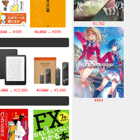
¥1,782
,540
→ ¥499
¥1,650
→ ¥399
,980
→ ¥22,980
¥7,980
→ ¥5,480
¥884