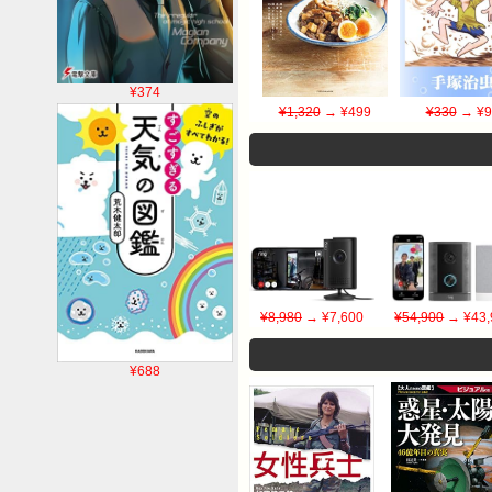
¥374
¥1,320
→ ¥499
¥330
→ ¥9
¥8,980
→ ¥7,600
¥54,900
→ ¥43,
¥688