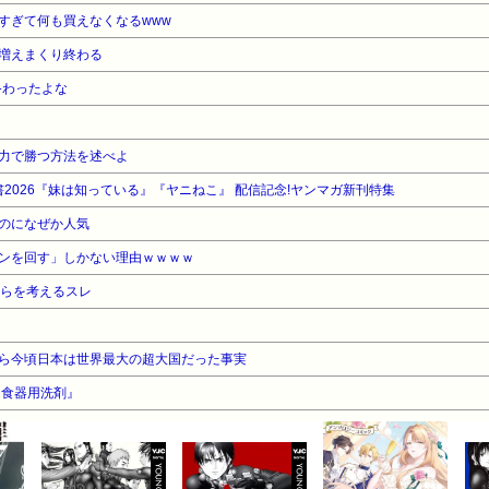
すぎて何も買えなくなるwww
増えまくり終わる
終わったよな
力で勝つ方法を述べよ
2026『妹は知っている』『ヤニねこ』 配信記念!ヤンマガ新刊特集
のになぜか人気
ンを回す」しかない理由ｗｗｗｗ
たらを考えるスレ
ら今頃日本は世界最大の超大国だった事実
『食器用洗剤』