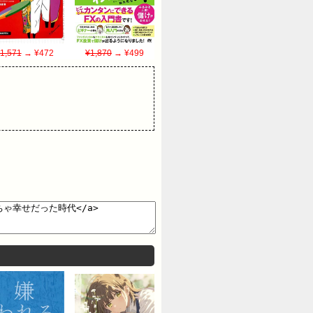
1,571
→ ¥472
¥1,870
→ ¥499