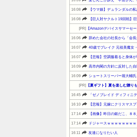
16:08
【ウマ娘】デュランダルの私
16:08
[PR]
16:06
16:07
40歳でブレイク 元祖美魔
16:07
【悲報】空調服着ると身体が
16:09
高市内閣の方針に反対した自
16:09
ショートスリーパー堀大輔氏
[PR]
【夏ギフト】夏を楽しむ贈りも
16:45
「ゼノブレイド ディフィニティブエデ
16:10
【悲報】元嫁にクリスマスプ
17:14
【画像】昨日の銀だこ、８８
17:14
ドジャースｗｗｗｗｗｗｗｗ
16:11
友達になりたい人