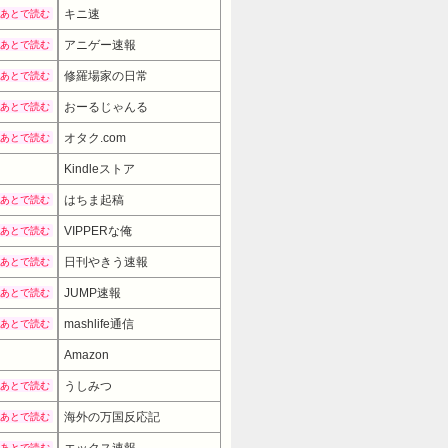
キニ速
あとで読む
アニゲー速報
あとで読む
修羅場家の日常
あとで読む
おーるじゃんる
あとで読む
オタク.com
あとで読む
Kindleストア
はちま起稿
あとで読む
VIPPERな俺
あとで読む
日刊やきう速報
あとで読む
JUMP速報
あとで読む
mashlife通信
あとで読む
Amazon
うしみつ
あとで読む
海外の万国反応記
あとで読む
エックス速報
あとで読む