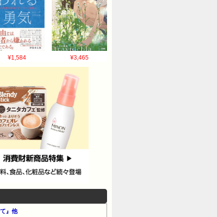
¥1,584
¥3,465
撃て』他