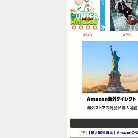
¥543
¥759
[PR]