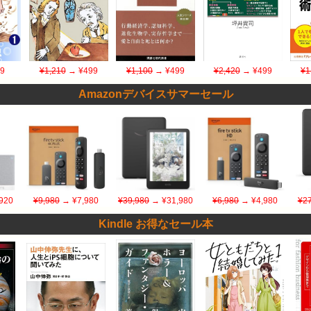
9
¥1,210
→ ¥499
¥1,100
→ ¥499
¥2,420
→ ¥499
¥1
Amazonデバイスサマーセール
920
¥9,980
→ ¥7,980
¥39,980
→ ¥31,980
¥6,980
→ ¥4,980
¥27
Kindle お得なセール本