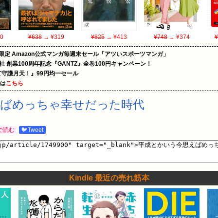
0
¥638
→ ¥319
¥825
→ ¥413
¥748
→ ¥374
¥
限定 Amazon公式マンガ毎週末セール「アツいスポーツマンガ」
社 創業100周年記念『GANTZ』全巻100円キャンペーン！
守護月天！』99円均一セール
めは
こちら
えばめっちゃ幸せだった時代
で読む
🐦Tweet
Kindle 最近の売れ筋本