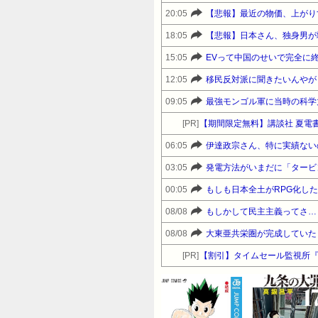
20:05
【悲報】最近の物価、上がり
18:05
【悲報】日本さん、独身男が
15:05
EVって中国のせいで完全に
12:05
移民反対派に聞きたいんやが
09:05
最強モンゴル軍に当時の科学
[PR]
【期間限定無料】講談社 夏電書
06:05
伊達政宗さん、特に実績ない
03:05
発電方法がいまだに「タービ
00:05
もしも日本全土がRPG化し
08/08
もしかして民主主義ってさ…
08/08
大東亜共栄圏が完成していた
[PR]
【割引】タイムセール監視所