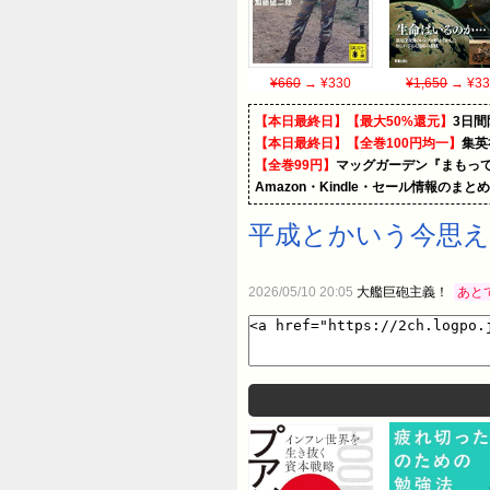
¥660
→ ¥330
¥1,650
→ ¥33
【本日最終日】【最大50%還元】
3日間
【本日最終日】【全巻100円均一】
集英
【全巻99円】
マッグガーデン『まもって
Amazon・Kindle・セール情報のまと
平成とかいう今思
2026/05/10 20:05
大艦巨砲主義！
あと