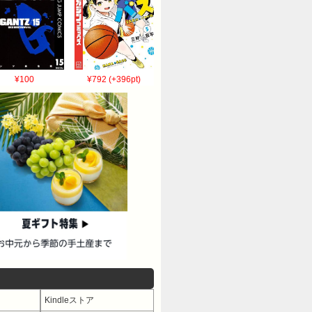
¥100
¥792 (+396pt)
Kindleストア