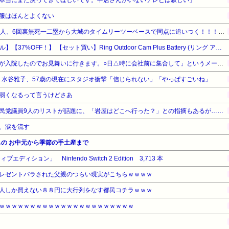
服はほんとよくない
【巨人対ヤクルト19回戦】巨人、6回裏無死一二塁から大城のタイムリーツーベースで同点に追いつく！！！！！！！！！！！
【Amazonデバイスサマーセール】【37%OFF！】 【セット買い】Ring Outdoor Cam Plus Battery (リング アウトドアカム プラス バッテリーモデル) - ホワイト + ソーラーパネル + ポールマウント | Ring Homeプラン30日間無料体験
辞めた会社の社長から「会長が入院したのでお見舞いに行きます。○日△時に会社前に集合して」というメールが来た。辞めた人間が行くわけないだろ→無視してたら、社長からさらに…
女・水谷雅子、57歳の現在にスタジオ衝撃「信じられない」「やっぱすごいね」
弱くなるって言うけどさあ
民党議員9人のリストが話題に、「岩屋はどこへ行った？」との指摘もあるが……
、涙を流す
の お中元から季節の手土産まで
ィション」 Nintendo Switch 2 Edition 3,713 本
レゼントバラされた父親のつらい現実がこちらｗｗｗｗ
人しか買えない８８円に大行列をなす都民コチラｗｗｗ
ｗｗｗｗｗｗｗｗｗｗｗｗｗｗｗｗｗｗｗｗｗｗ