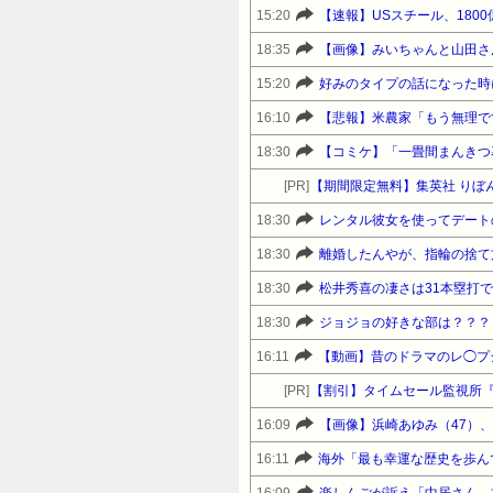
15:20
【速報】USスチール、1800億
18:35
【画像】みいちゃんと山田さ
15:20
16:10
【悲報】米農家「もう無理で
18:30
【コミケ】「一畳間まんきつ
[PR]
【期間限定無料】集英社 りぼ
18:30
レンタル彼女を使ってデート
18:30
離婚したんやが、指輪の捨て
18:30
松井秀喜の凄さは31本塁打
18:30
ジョジョの好きな部は？？？
16:11
【動画】昔のドラマのレ◯プ
[PR]
【割引】タイムセール監視所
16:09
【画像】浜崎あゆみ（47）
16:11
海外「最も幸運な歴史を歩ん
16:09
楽しんごが訴え「中居さん、