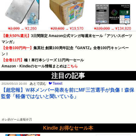
¥2,999
→ ¥2,260
¥20,600
→ ¥19,570
¥220,000
→ ¥134,820
【最大50%還元】
3日間限定 Amazon公式マンガ毎週末セール「アツいスポーツ
マンガ」
【全巻100円均一】
集英社 創業100周年記念『GANTZ』全巻100円キャンペー
ン！
【全巻11円】
極！単行本シリーズ 11円均一セール
Amazon・Kindleのセール情報まとめは
こちら
注目の記事
🐦Tweet
あとで読む
2026/05/10 20:00
【超悲報】Ｗ杯メンバー発表を前にMF三笘選手が負傷！森保
監督「軽傷ではないと聞いている」
オレ的ゲーム速報＠刃
Kindle お得なセール本