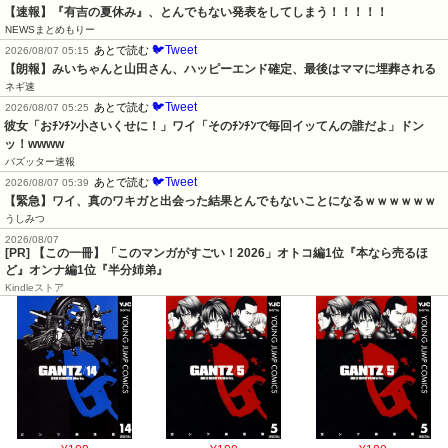
【速報】『有吉の夏休み』、とんでもない発表をしてしまう！！！！！
NEWSまとめもりー
🐦Tweet
あとで読む
2026/08/07 05:15
【朗報】みいちゃんと山田さん、ハッピーエンド確定、最後はママに埋葬される
ネギ速
🐦Tweet
あとで読む
2026/08/07 05:25
彼女「おﾁﾝﾁﾝ小さいくせに！」ワイ「そのﾁﾝﾁﾝで毎回イッてんの誰だよ」ドン
ッ！wwww
バズッター速報
🐦Tweet
あとで読む
2026/08/07 05:39
【緊急】ワイ、真のワキガと出会った結果とんでもないことになるｗｗｗｗｗｗ
うしみつ
2026/08/07
[PR] 【この一冊】「このマンガがすごい！2026」オトコ編1位『本なら売るほ
ど』オンナ編1位『半分姉弟』
Kindleストア