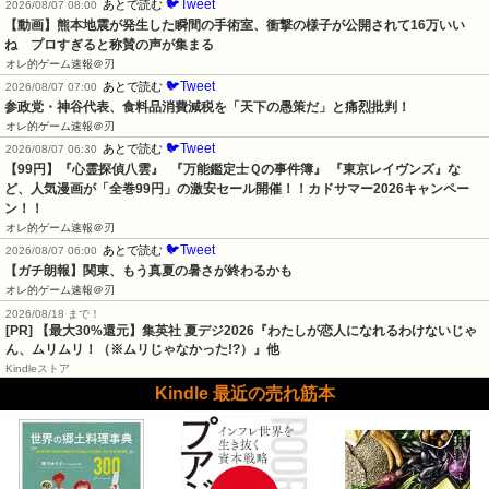
🐦Tweet
あとで読む
2026/08/07 08:00
【動画】熊本地震が発生した瞬間の手術室、衝撃の様子が公開されて16万いい
ね　プロすぎると称賛の声が集まる
オレ的ゲーム速報＠刃
🐦Tweet
あとで読む
2026/08/07 07:00
参政党・神谷代表、食料品消費減税を「天下の愚策だ」と痛烈批判！
オレ的ゲーム速報＠刃
🐦Tweet
あとで読む
2026/08/07 06:30
【99円】『心霊探偵八雲』  『万能鑑定士Ｑの事件簿』 『東京レイヴンズ』な
ど、人気漫画が「全巻99円」の激安セール開催！！カドサマー2026キャンペー
ン！！
オレ的ゲーム速報＠刃
🐦Tweet
あとで読む
2026/08/07 06:00
【ガチ朗報】関東、もう真夏の暑さが終わるかも
オレ的ゲーム速報＠刃
2026/08/18 まで！
[PR]
【最大30%還元】集英社 夏デジ2026『わたしが恋人になれるわけないじゃ
ん、ムリムリ！（※ムリじゃなかった!?）』他
Kindleストア
Kindle 最近の売れ筋本