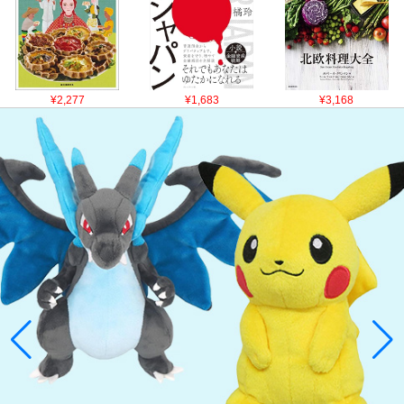
¥2,277
¥1,683
¥3,168