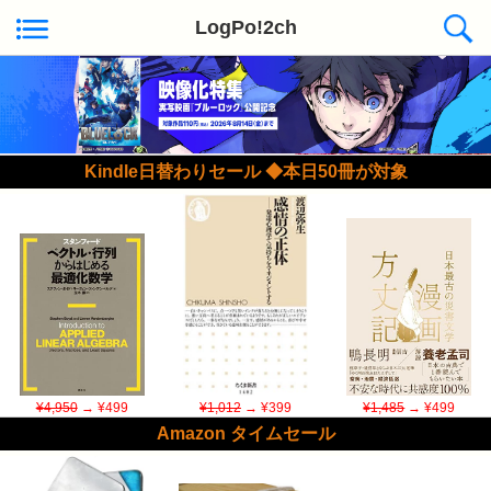
LogPo!2ch
Kindle日替わりセール ◆本日50冊が対象
¥4,950
→ ¥499
¥1,012
→ ¥399
¥1,485
→ ¥499
Amazon タイムセール