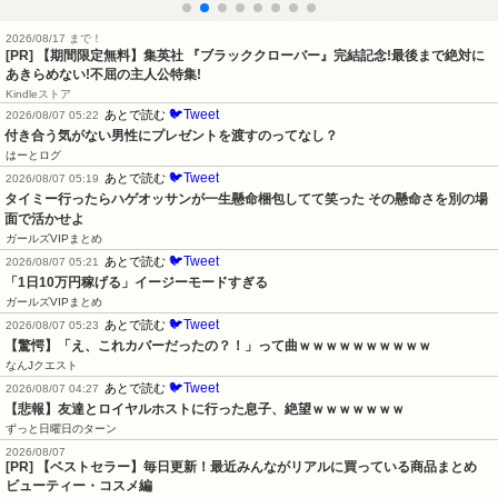
2026/08/17 まで！
[PR] 【期間限定無料】集英社 『ブラッククローバー』完結記念!最後まで絶対に
あきらめない!不屈の主人公特集!
Kindleストア
🐦Tweet
あとで読む
2026/08/07 05:22
付き合う気がない男性にプレゼントを渡すのってなし？
はーとログ
🐦Tweet
あとで読む
2026/08/07 05:19
タイミー行ったらハゲオッサンが一生懸命梱包してて笑った その懸命さを別の場
面で活かせよ
ガールズVIPまとめ
🐦Tweet
あとで読む
2026/08/07 05:21
「1日10万円稼げる」イージーモードすぎる
ガールズVIPまとめ
🐦Tweet
あとで読む
2026/08/07 05:23
【驚愕】「え、これカバーだったの？！」って曲ｗｗｗｗｗｗｗｗｗｗ
なんJクエスト
🐦Tweet
あとで読む
2026/08/07 04:27
【悲報】友達とロイヤルホストに行った息子、絶望ｗｗｗｗｗｗｗ
ずっと日曜日のターン
2026/08/07
[PR] 【ベストセラー】毎日更新！最近みんながリアルに買っている商品まとめ
ビューティー・コスメ編