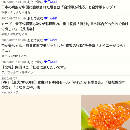
🐦Tweet
あとで読む
2026/08/07 04:19
日本の商船が中国に臨検された場合は「台湾軍が対応」と台湾軍トップ！
軍事・ミリタリー速報
🐦Tweet
あとで読む
2026/08/07 04:19
カープ、最下位転落も3位が射程圏内。新井監督「特別な日の試合だったので負け
て悔しい」【反省会】
芸能人の気になる噂
🐦Tweet
あとで読む
2026/08/07 04:06
でか美ちゃん、満員電車でモヤッとした“乗客の行動”を告白「オイニーがつらく
て…」
ガールズVIPまとめ
🐦Tweet
あとで読む
2026/08/07 05:00
【悲報】内田りこ「社会に戻りたいです」
アルファルファモザイク
2026/08/07
[PR]
【最大70%OFF】電書バト 割引セール『やれたかも委員会』『猛獣性少年
少女』『よなきごや』他
Kindleストア