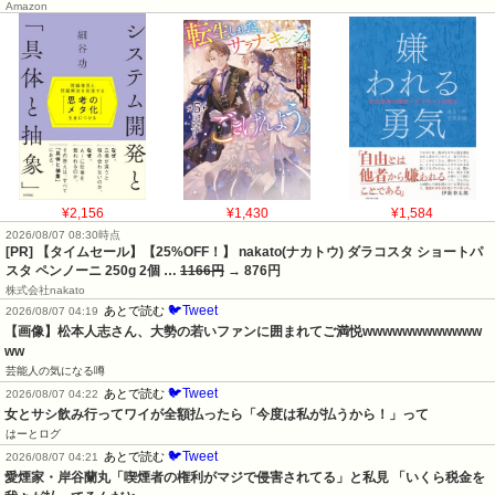
Amazon
¥2,156
¥1,430
¥1,584
2026/08/07 08:30時点
[PR] 【タイムセール】【25%OFF！】 nakato(ナカトウ) ダラコスタ ショートパ
スタ ペンノーニ 250g 2個 …
1166円
→ 876円
株式会社nakato
🐦Tweet
あとで読む
2026/08/07 04:19
【画像】松本人志さん、大勢の若いファンに囲まれてご満悦wwwwwwwwwwww
ww
芸能人の気になる噂
🐦Tweet
あとで読む
2026/08/07 04:22
女とサシ飲み行ってワイが全額払ったら「今度は私が払うから！」って
はーとログ
🐦Tweet
あとで読む
2026/08/07 04:21
愛煙家・岸谷蘭丸「喫煙者の権利がマジで侵害されてる」と私見 「いくら税金を