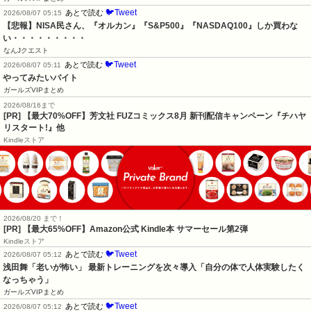
🐦Tweet
あとで読む
2026/08/07 05:15
【悲報】NISA民さん、『オルカン』『S&P500』『NASDAQ100』しか買わな
い・・・・・・・・・
なんJクエスト
🐦Tweet
あとで読む
2026/08/07 05:11
やってみたいバイト
ガールズVIPまとめ
2026/08/16まで
[PR] 【最大70%OFF】芳文社 FUZコミックス8月 新刊配信キャンペーン『チハヤ
リスタート!』他
Kindleストア
2026/08/20 まで！
[PR]
【最大65%OFF】Amazon公式 Kindle本 サマーセール第2弾
Kindleストア
🐦Tweet
あとで読む
2026/08/07 05:12
浅田舞「老いが怖い」 最新トレーニングを次々導入「自分の体で人体実験したく
なっちゃう」
ガールズVIPまとめ
🐦Tweet
あとで読む
2026/08/07 05:12