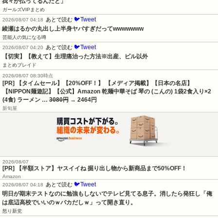
我々が払ってるんだと」
ガールズVIPまとめ
🐦Tweet
あとで読む
2026/08/07 04:18
綾瀬はるかの丸出し上半身ヤバすぎだってwwwwwww
芸能人の気になる噂
🐦Tweet
あとで読む
2026/08/07 04:20
【切実】【教えて】生理痛治った方法※出産、ピル以外
まとめブレイド
2026/08/07 08:30時点
[PR] 【タイムセール】【20%OFF！】 【メディア掲載】【日本の名店】
【NIPPON麺遊記】【公式】Amazon 乾麺中華そば 琴の (こんの) 1袋2食入り×2
(4食) ラーメン …
3080円
→ 2464円
新旬屋
2026/08/07
[PR] 【半額ストア】ヤスイイね 掘り出し物から新商品まで50%OFF！
Amazon
🐦Tweet
あとで読む
2026/08/07 04:18
明日が期末テストなのに勉強もしないでテレビ見てる息子。消したら発狂し「俺
は底辺高校でいいのｗバカだしｗ」って開き直り。
怒り新党