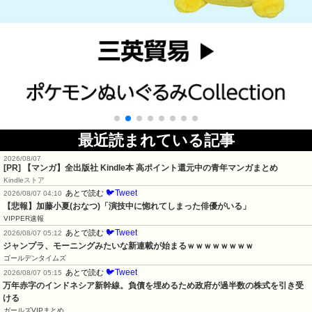
最近読まれている記事
2026/08/07
[PR] 【マンガ】全出版社 Kindle本 高ポイント還元中の青年マンガまとめ
Kindleストア
🐦Tweet
あとで読む
2026/08/07 04:10
【悲報】加藤小夏(おなつ)「演技中に惚れてしまった俳優がいる」
VIPPER速報
🐦Tweet
あとで読む
2026/08/07 05:12
ジャンプラ、モーニングみたいな新連載が始まるｗｗｗｗｗｗｗｗ
ゴールデンタイムズ
🐦Tweet
あとで読む
2026/08/07 05:15
万年赤字のインドネシア新幹線。負債を埋めるため政府が過半数の株式を引き受
ける
ガールズVIPまとめ