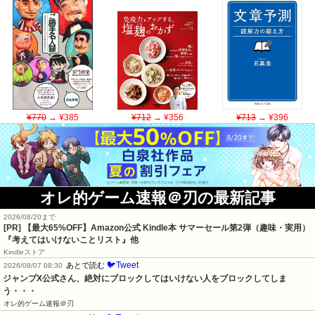
¥770
→ ¥385
¥712
→ ¥356
¥713
→ ¥396
オレ的ゲーム速報＠刃の最新記事
2026/08/20まで
[PR]
【最大65%OFF】Amazon公式 Kindle本 サマーセール第2弾（趣味・実用）
『考えてはいけないことリスト』他
Kindleストア
🐦Tweet
あとで読む
2026/08/07 08:30
ジャンプX公式さん、絶対にブロックしてはいけない人をブロックしてしま
う・・・
オレ的ゲーム速報＠刃