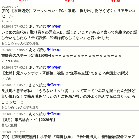
¥100
¥100
¥100
2026/08/07
[PR] 【在庫処分】ファッション・PC・家電… 掘り出し物ぞくぞくクリアランス
セール
Amazon
🐦Tweet
あとで読む
2026/08/07 05:39
いじめの主犯Aと取り巻きの元友人B。話したいことがあると言って先生含めた話
し合いをしたら「全て誤解。私達は何もしてない」と言い出した
おにひめちゃんの監視部屋
🐦Tweet
あとで読む
2026/08/07 05:35
吉野家のステーキ定食1500円ｗｗｗｗｗｗｗｗｗｗｗｗｗｗｗｗｗｗｗ
VIPPER速報
🐦Tweet
あとで読む
2026/08/07 05:23
【悲報】元ジャンポケ・斉藤慎二被告は“無罪を立証”できる？弁護士が解説
ネギ速
🐦Tweet
あとで読む
2026/08/07 05:18
反抗期の息子が私に「うるさい！クソ婆！」って言ってごみ箱を蹴ったんだけど
言い慣れなくて噛み噛みだったのとごみ箱が思いの外よく飛んで私に当たったら
しまった！っ
おにひめちゃんの監視部屋
🐦Tweet
あとで読む
2026/08/07 05:18
【8月】婚活総合トピ【2026年】
基地沢直樹
2026/08/17 まで！
[PR] 【期間限定無料】小学館 『隠密お局』『特命清掃員』 新刊配信記念フェア