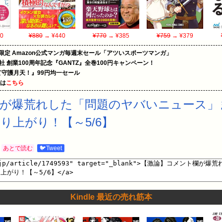
0
¥880
→ ¥440
¥770
→ ¥385
¥759
→ ¥379
限定 Amazon公式マンガ毎週末セール「アツいスポーツマンガ」
社 創業100周年記念『GANTZ』全巻100円キャンペーン！
守護月天！』99円均一セール
めは
こちら
が爆荒れした「問題のヤバいニュース」
り上がり！【～5/6】
あとで読む
🐦Tweet
Kindle 最近の売れ筋本