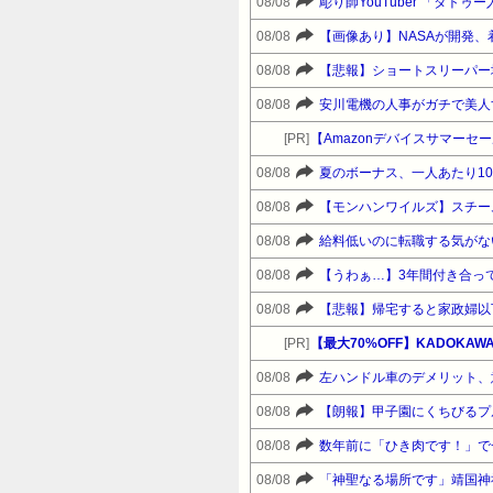
08/08
彫り師YouTuber 「タト
08/08
【画像あり】NASAが開発、
08/08
【悲報】ショートスリーパー
08/08
安川電機の人事がガチで美人
[PR]
08/08
夏のボーナス、一人あたり10
08/08
【モンハンワイルズ】スチー
08/08
給料低いのに転職する気がな
08/08
【うわぁ…】3年間付き合っ
08/08
【悲報】帰宅すると家政婦以
[PR]
【最大70%OFF】KADOKA
08/08
左ハンドル車のデメリット、
08/08
【朗報】甲子園にくちびるプル
08/08
08/08
「神聖なる場所です」靖国神