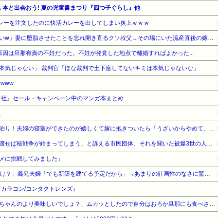
WA 本と出会おう! 夏の児童書まつり『四つ子ぐらし』他
カレーを注文したのに快活カレーを出してしまい炎上ｗｗｗ
「生まれてない子は覚えてないw」妻に堕胎させたことを忘れ開き直るクソ叔父→その場にいた流産直後の嫁や子供など『10人』が泣き叫ぶ地獄絵図へ
原因は旦那有責の不妊だった。不妊が発覚した地点で離婚すればよかった...
本気じゃない」 裁判官「ほな裁判で土下座してないキミは本気じゃないな」
www
ン社』セール・キャンペーン中のマンガ本まとめ
止
マイホームが完成して初のお泊り！夫婦の寝室ができたのが嬉しくて嫁に抱きついたら「うざいからやめて、まったくふざけんなよ、お前」俺（何をしてるんだろう、俺…）
「私達が原爆ドーム前をあけ渡せば核戦争が始まってしまう」と訴える市民団体、それを聞いた被爆3世の人が……
メに挑戦してみました」
私「15年共働きで貯金それだけ？」義兄夫婦「でも新築を建てる予定だから」→あまりの計画性のなさに驚いて…
カラコン/コンタクトレンズ』
トメ「けんちん汁どう？嫁子ちゃんのより美味しいでしょ？」ムカッとしたので自分はおろか旦那にも食べさせなかったｗｗ