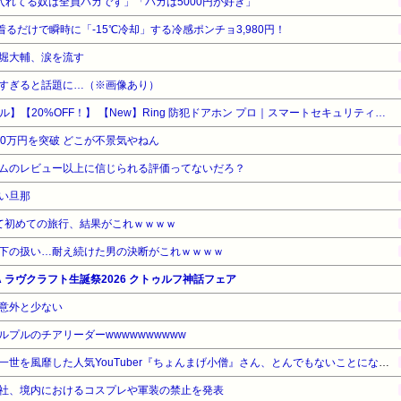
ゥー入れてる奴は全員バカです」「バカは5000円が好き」
着るだけで瞬時に「-15℃冷却」する冷感ポンチョ3,980円！
堀大輔、涙を流す
すぎると話題に…（※画像あり）
【Amazonデバイスサマーセール】【20%OFF！】 【New】Ring 防犯ドアホン プロ｜スマートセキュリティ機能搭載｜夜間でも鮮明な4K高画質ビデオ・10倍ズーム・モーション検知・サイレン｜出張設置サービスが同時購入で110円
0万円を突破 どこが不景気やねん
ムのレビュー以上に信じられる評価ってないだろ？
い旦那
て初めての旅行、結果がこれｗｗｗｗ
下の扱い…耐え続けた男の決断がこれｗｗｗｗ
WA ラヴクラフト生誕祭2026 クトゥルフ神話フェア
意外と少ない
プルのチアリーダーwwwwwwwwww
数年前に「ひき肉です！」で一世を風靡した人気YouTuber『ちょんまげ小僧』さん、とんでもないことになっていた
社、境内におけるコスプレや軍装の禁止を発表