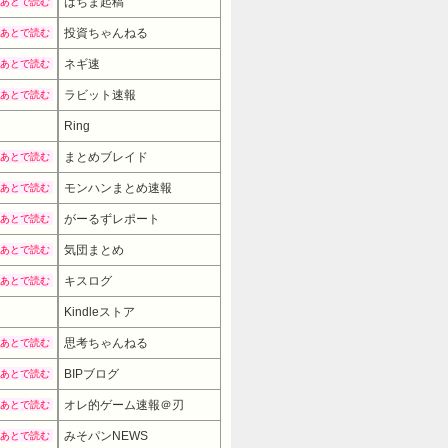
はちま起稿
あとで読む
投資ちゃんねる
あとで読む
ネギ速
あとで読む
ラビット速報
あとで読む
Ring
まとめブレイド
あとで読む
モンハンまとめ速報
あとで読む
がーるずレポート
あとで読む
気団まとめ
あとで読む
キスログ
あとで読む
Kindleストア
思考ちゃんねる
あとで読む
BIPブログ
あとで読む
オレ的ゲーム速報＠刃
あとで読む
みそパンNEWS
あとで読む