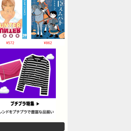
¥572
¥862