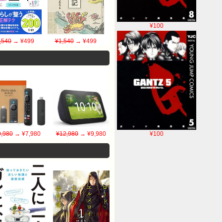
¥100
,540
→ ¥499
¥1,540
→ ¥499
¥100
9,980
→ ¥7,980
¥12,980
→ ¥9,980