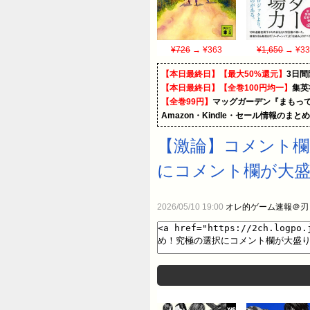
¥726
→ ¥363
¥1,650
→ ¥33
【本日最終日】【最大50%還元】
3日間
【本日最終日】【全巻100円均一】
集英
【全巻99円】
マッグガーデン『まもって
Amazon・Kindle・セール情報のまと
【激論】コメント欄
にコメント欄が大盛
2026/05/10 19:00
オレ的ゲーム速報＠刃