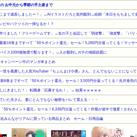
の お中元から季節の手土産まで
ゾンビやパクツイの一掃なるか！？
バイス1000個無償で配ります！」→人が殺到しガチの地獄絵図に
・キャンペーン中のマンガ本まとめ
世を風靡した人気YouTuber『ちょんまげ小僧』さん、とんでもないことになっ
しにきました！」 転職者「応募するわ！」 → 結果ｗｗｗｗｗ
ていた夫さん、妻にとんでもない秘密をバレて震える・・・
最近みんながリアルに買っている商品まとめ ホーム・日用品編