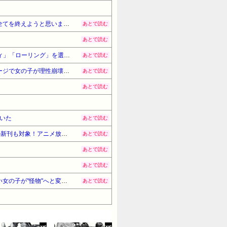
絵師「アナログ絵で独学でここまで成長しましたー！」→AIイラストだろと批判殺到→絵師「本日をもちまして全てを終えようと思います」→しかし・・・
あとで読む
あとで読む
「ソウルライクの恋愛ゲーム作りました！フリーゲームです」→女の子と会話して「弱攻撃」「強攻撃」「パリィ」「ローリング」を選ぶガチでダークソウルなんだがｗｗｗｗｗ
あとで読む
『さわらないで小手指くん』最新16巻まですべて「50％ポイント還元」セール！5,280円分返ってくる！マッサージで女の子が理性崩壊！アニメ化された過激なお色気ラブコメ
あとで読む
あとで読む
ていた
あとで読む
『炎の闘球女 ドッジ弾子』最新8巻まですべて「50％ポイント還元」セール！3,505円分返ってくる！先月発売の新刊も対象！アニメ放送中！名前が下ネタすぎる女の子！
あとで読む
あとで読む
あとで読む
『はねバド！』全16巻すべて「50％ポイント還元」セール！6,336円分返ってくる！作風が途中で激変！かわいい女の子が"怪物"へと変貌していくバドミントン漫画の怪作！
あとで読む