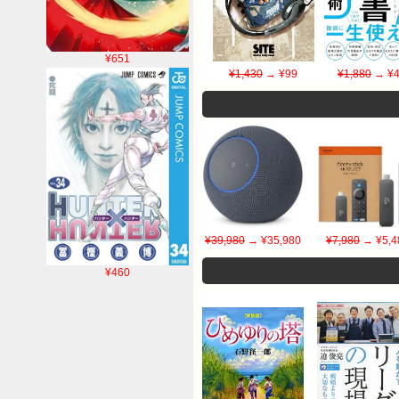
¥651
¥1,430
→ ¥99
¥1,880
→ ¥4
¥39,980
→ ¥35,980
¥7,980
→ ¥5,4
¥460