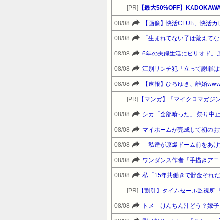
[PR]
【最大50%OFF】KADOKA
08/08
【画像】快活CLUB、快活
08/08
08/08
6年の夫婦生活にピリオド。
08/08
江別リンチ犯「立って謝罪は
08/08
【速報】ひろゆき、離婚www
[PR]
【マンガ】『マイクロマガジ
08/08
シカ「全部喰った」 祭り中
08/08
08/08
08/08
ワンダンス作者「手描きアニ
08/08
[PR]
【割引】タイムセール監視所『
08/08