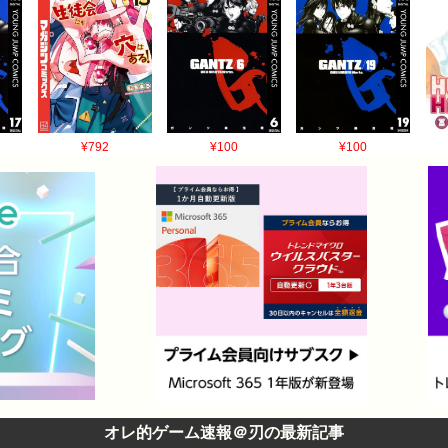
¥792
¥100
¥100
オレ的ゲーム速報＠刃の最新記事