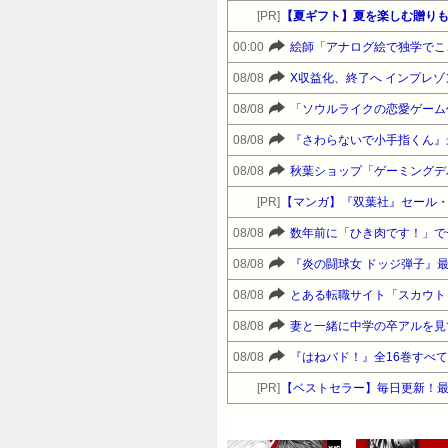
[PR]
【夏ギフト】夏を楽しむ贈りも
00:00
08/08
X収益化、終了へ インプレ
08/08
08/08
08/08
秋葉ショップ「ゲーミングデ
[PR]
【マンガ】『双葉社』セール
08/08
数年前に「ひき肉です！」で一
08/08
08/08
とある転職サイト「スカウト
08/08
妻と一緒に中学の卒アルを見
08/08
[PR]
【ベストセラー】毎日更新！