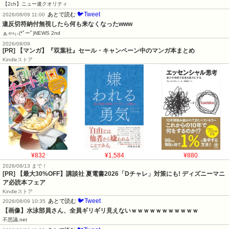
【2ch】ニュー速クオリティ
🐦Tweet
あとで読む
2026/08/09 11:00
違反切符納付無視したら何も来なくなったwww
ぁゃιぃ(*ﾟーﾟ)NEWS 2nd
2026/08/09
[PR] 【マンガ】『双葉社』セール・キャンペーン中のマンガ本まとめ
Kindleストア
¥832
¥1,584
¥880
2026/08/13 まで！
[PR] 【最大30%OFF】講談社 夏電書2026「Dチャレ」対策にも! ディズニーマニ
ア必読本フェア
Kindleストア
🐦Tweet
あとで読む
2026/08/09 10:35
【画像】水泳部員さん、全員ギリギリ見えないｗｗｗｗｗｗｗｗｗｗｗ
不思議.net