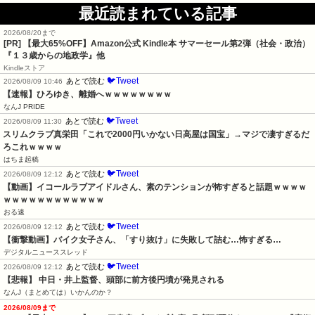
最近読まれている記事
2026/08/20まで
[PR]
【最大65%OFF】Amazon公式 Kindle本 サマーセール第2弾（社会・政治）
『１３歳からの地政学』他
Kindleストア
🐦Tweet
あとで読む
2026/08/09 10:46
【速報】ひろゆき、離婚へｗｗｗｗｗｗｗｗ
なんJ PRIDE
🐦Tweet
あとで読む
2026/08/09 11:30
スリムクラブ真栄田「これで2000円いかない日高屋は国宝」→マジで凄すぎるだ
ろこれｗｗｗｗ
はちま起稿
🐦Tweet
あとで読む
2026/08/09 12:12
【動画】イコールラブアイドルさん、素のテンションが怖すぎると話題ｗｗｗｗ
ｗｗｗｗｗｗｗｗｗｗｗｗ
おる速
🐦Tweet
あとで読む
2026/08/09 12:12
【衝撃動画】バイク女子さん、「すり抜け」に失敗して詰む…怖すぎる…
デジタルニューススレッド
🐦Tweet
あとで読む
2026/08/09 12:12
【悲報】 中日・井上監督、頭部に前方後円墳が発見される
なんJ（まとめては）いかんのか？
2026/08/09まで