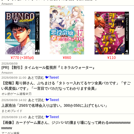
Amazon
¥770 (+385pt)
¥860
¥110
2026/08/09
[PR] 【割引】タイムセール監視所『ミネラルウォーター』
Amazon
🐦Tweet
あとで読む
2026/08/09 11:00
【悲報】彫り師さん、ぶちまける「タトゥー入れてるヤツ全員バカです」「すご
い民度低いです」「一言目でバカだなってわかります全員」
オレ的ゲーム速報＠刃
🐦Tweet
あとで読む
2026/08/09 14:02
上原浩治「250Sで名球会入りは甘い。300か350に上げてもいい」
まとめブレイド
🐦Tweet
あとで読む
2026/08/09 13:45
【画像】カードゲーム屋さん、ジジババの溜まり場になって終わるwwwwwwww
wwww
アニゲー速報