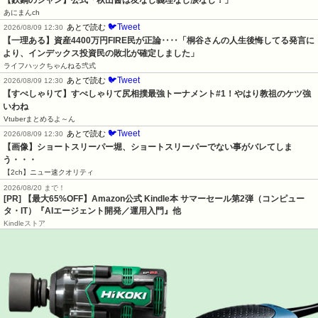
あにまんch
🐦Tweet
あとで読む
2026/08/09 12:30
【一理ある】資産4400万円FIRE民が正論‥‥「桐谷さんの人生後悔してる発言に
より、インデックス投資民の敗北が確定しました」
ライフハックちゃんねる弐式
🐦Tweet
あとで読む
2026/08/09 12:30
【すぺしゃりて】すぺしゃりて尻相撲最強トーナメント#1！やはり教祖のケツ強
いわね
Vtuberまとめるよ～ん
🐦Tweet
あとで読む
2026/08/09 12:30
【画像】ショートスリーパー堀、ショートスリーパーでない事がバレてしま
う・・・
【2ch】ニュー速クオリティ
2026/08/20 まで！
[PR]
【最大65%OFF】Amazon公式 Kindle本 サマーセール第2弾（コンピュー
タ・IT）『AIエージェント開発／運用入門』他
Kindleストア