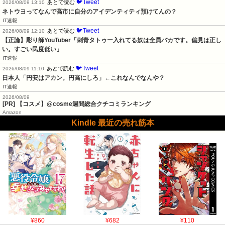
🐦Tweet
あとで読む
2026/08/09 13:10
ネトウヨってなんで高市に自分のアイデンティティ預けてんの？
IT速報
🐦Tweet
あとで読む
2026/08/09 12:10
【正論】彫り師YouTuber「刺青タトゥー入れてる奴は全員バカです。偏見は正し
い。すごい民度低い」
IT速報
🐦Tweet
あとで読む
2026/08/09 11:10
日本人「円安はアカン。円高にしろ」←これなんでなんや？
IT速報
2026/08/09
[PR] 【コスメ】@cosme週間総合クチコミランキング
Amazon
Kindle 最近の売れ筋本
¥860
¥682
¥110