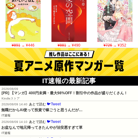
¥891
→ ¥446
¥881
→ ¥490
¥726
→ ¥352
IT速報の最新記事
2026/08/09
[PR] 【マンガ】400円未満・最大98%OFF！割引中の作品が盛りだくさん！
Kindleストア
🐦Tweet
あとで読む
2026/08/09 14:40
無職だからAI使って投資で稼ごうと思うんだが…
IT速報
🐦Tweet
あとで読む
2026/08/09 14:10
お盆なんで地元帰ってきたんやが治安悪すぎて草
IT速報