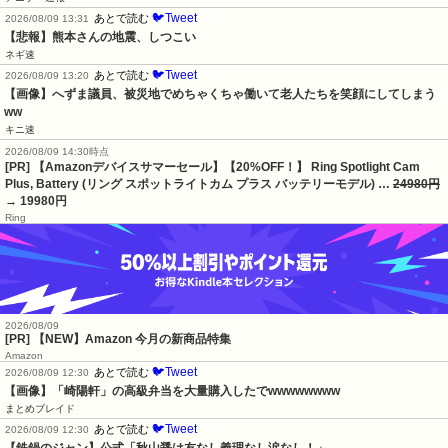
🐦Tweet
あとで読む
2026/08/09 13:31
【悲報】熊本さんの地震、しつこい
ネギ速
🐦Tweet
あとで読む
2026/08/09 13:20
【画像】へずま議員、被災地でめちゃくちゃ働いて老人たちを笑顔にしてしまう
ww
キニ速
2026/08/09 14:30時点
[PR] 【Amazonデバイスサマーセール】【20%OFF！】 Ring Spotlight Cam
Plus, Battery (リング スポットライトカム プラス バッテリーモデル) …
24980円
→ 19980円
Ring
2026/08/09
[PR] 【NEW】Amazon 今月の新商品特集
Amazon
🐦Tweet
あとで読む
2026/08/09 12:30
【画像】「崎陽軒」の高級弁当を大量購入したでwwwwwwww
まとめブレイド
🐦Tweet
あとで読む
2026/08/09 12:30
【鉄鍋のジャン】公式「秋山醤は友なし義理なし涙なし！」