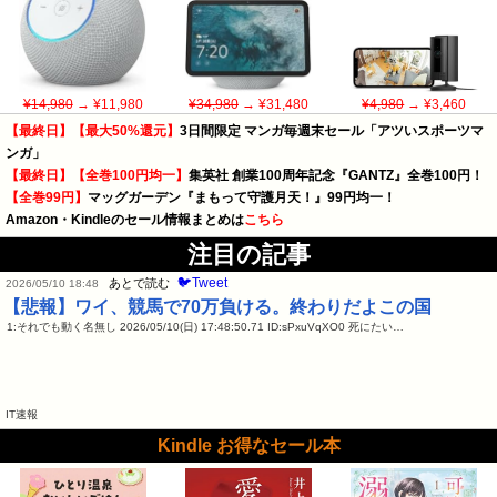
¥14,980
→ ¥11,980
¥34,980
→ ¥31,480
¥4,980
→ ¥3,460
【最終日】【最大50%還元】
3日間限定 マンガ毎週末セール「アツいスポーツマ
ンガ」
【最終日】【全巻100円均一】
集英社 創業100周年記念『GANTZ』全巻100円！
【全巻99円】
マッグガーデン『まもって守護月天！』99円均一！
Amazon・Kindleのセール情報まとめは
こちら
注目の記事
🐦Tweet
あとで読む
2026/05/10 18:48
【悲報】ワイ、競馬で70万負ける。終わりだよこの国
1:それでも動く名無し 2026/05/10(日) 17:48:50.71 ID:sPxuVqXO0 死にたい…
IT速報
Kindle お得なセール本