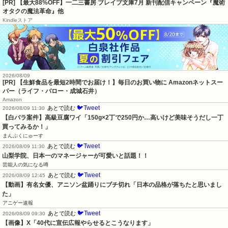
[PR] 【最大88%OFF】一二三書房 ブレイブ文庫7月 新刊配信キャンペーン『魔術
オタクの魔法革命』他
Kindleストア
2026/08/09
[PR] 【生鮮食品を最短2時間でお届け！】毎日のお買い物に Amazonネットスー
パー（ライフ・バロー・成城石井）
Amazon
🐦Tweet
あとで読む
2026/08/09 11:30
【白バラ案件】高級豆腐ワイ「150g×2丁で250円か…高いけど美味そうだし一丁
買ってみるか！」
まんぷくにゅーす
🐦Tweet
あとで読む
2026/08/09 11:30
山梨学院、日本一のマネージャーが可愛いと話題！！
芸能人の気になる噂
🐦Tweet
あとで読む
2026/08/09 12:45
【動画】有名女優、アニソン盆踊りにブチ切れ「日本の品格が落ちたと思いまし
た」
アニゲー速報
🐦Tweet
あとで読む
2026/08/09 09:30
【画像】X「40代に宣伝広報やらせるとこうなります」