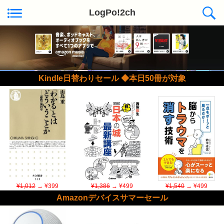
LogPo!2ch
Kindle日替わりセール ◆本日50冊が対象
¥1,012
→ ¥399
¥1,386
→ ¥499
¥1,540
→ ¥499
Amazonデバイスサマーセール