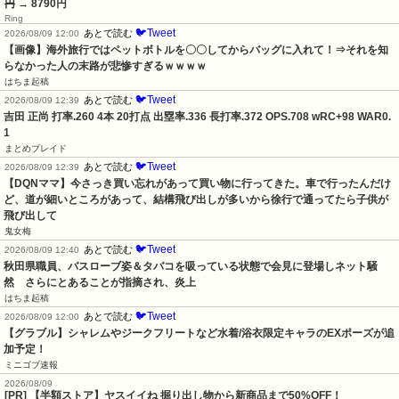
円
→ 8790円
Ring
🐦Tweet
あとで読む
2026/08/09 12:00
【画像】海外旅行ではペットボトルを〇〇してからバッグに入れて！⇒それを知
らなかった人の末路が悲惨すぎるｗｗｗｗ
はちま起稿
🐦Tweet
あとで読む
2026/08/09 12:39
吉田 正尚 打率.260 4本 20打点 出塁率.336 長打率.372 OPS.708 wRC+98 WAR0.
1
まとめブレイド
🐦Tweet
あとで読む
2026/08/09 12:39
【DQNママ】今さっき買い忘れがあって買い物に行ってきた。車で行ったんだけ
ど、道が細いところがあって、結構飛び出しが多いから徐行で通ってたら子供が
飛び出して
鬼女梅
🐦Tweet
あとで読む
2026/08/09 12:40
秋田県職員、バスローブ姿＆タバコを吸っている状態で会見に登場しネット騒
然　さらにとあることが指摘され、炎上
はちま起稿
🐦Tweet
あとで読む
2026/08/09 12:00
【グラブル】シャレムやジークフリートなど水着/浴衣限定キャラのEXポーズが追
加予定！
ミニゴブ速報
2026/08/09
[PR] 【半額ストア】ヤスイイね 掘り出し物から新商品まで50%OFF！