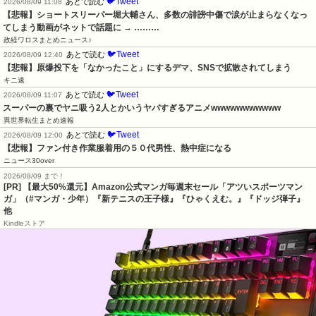
🐦Tweet
あとで読む
2026/08/09 11:08
【悲報】ショートスリーパー堀大輔さん、多数の誹謗中傷で涙が止まらなくなっ
てしまう動画がネットで話題に → ………
政経ワロスまとめニュース♪
🐦Tweet
あとで読む
2026/08/09 12:40
【悲報】原爆投下を「なかったこと」にするデマ、SNSで拡散されてしまう
キニ速
🐦Tweet
あとで読む
2026/08/09 11:07
スーパーの裏でヤニ吸う2人とかいうヤバすぎるアニメwwwwwwwwwww
異世界転生まとめ速報
🐦Tweet
あとで読む
2026/08/09 12:00
【悲報】ファン付き作業服着用の５０代男性、熱中症になる
ニュース30over
2026/08/09 まで！
[PR]
【最大50%還元】Amazon公式マンガ毎週末セール「アツいスポーツマン
ガ」（#マンガ・少年）『新テニスの王子様』『ひゃくえむ。』『ドッジ弾子』
他
Kindleストア