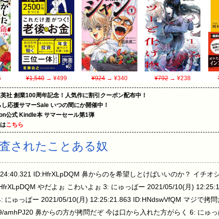
5
¥1,540
→ ¥499
¥924
→ ¥340
¥792
→ ¥238
集英社 創業100周年記念！人気作に割引クーポン配布中！
暮らし応援サマーSale いつの間にか開催中！
zon公式 Kindle本 サマーセール第1弾
めは
こちら
査されたことある奴
) 12:24:40.321 ID:HfrXLpDQM 鼻からのを希望しとけばいいのか？ イチ
0 ID:HfrXLpDQM やだよぉ こわいよぉ 3: にゅっぱー 2021/05/10(月) 12:25
っぱー 2021/05/10(月) 12:25:21.863 ID:HNdswVfQM マジで
182 ID:9/amhPJ20 鼻からの方が拷問だぞ 今は口から入れた方がらく 6: にゅっぱー