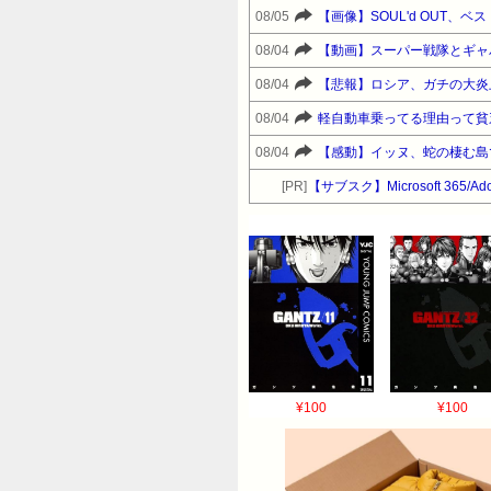
08/05
【画像】SOUL'd OUT、ベ
08/04
【動画】スーパー戦隊とギャ
08/04
【悲報】ロシア、ガチの大炎
08/04
軽自動車乗ってる理由って貧
08/04
【感動】イッヌ、蛇の棲む島
[PR]
【サブスク】Microsoft 365/A
¥100
¥100