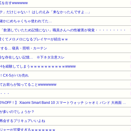
を出すwwwwww
「Ｍステ」だけじゃない！ はしのえみ「来なかったんですよ…」
確かにめちゃくちゃ使われてた…
ん「飲酒していたため記憶にない」職員さんへの性被害が発覚・・・・・・・・・
愛くてメロメロになるプレイヤーが続出ｗｗ
する… 寝具・照明・カーテン
前な存在しない記憶… ※下ネタ注意スレ
Hを経験してしまうｗｗｗｗｗｗｗｗｗｗwwww
CX-5がバカ売れ
てお前らが知ってることwwwwwww
・・・
【暮らし応援サマーSale】【16%OFF！】 Xiaomi Smart Band 10 スマートウォッチ シャオミ バンド 大画面 ランニング 睡眠 心拍 21日間持続 LINE通知 防水 軽量
が多いのでしょうか？
再会するプリキュアいいよね
ジャーが可愛すぎるｗｗｗｗｗｗｗ