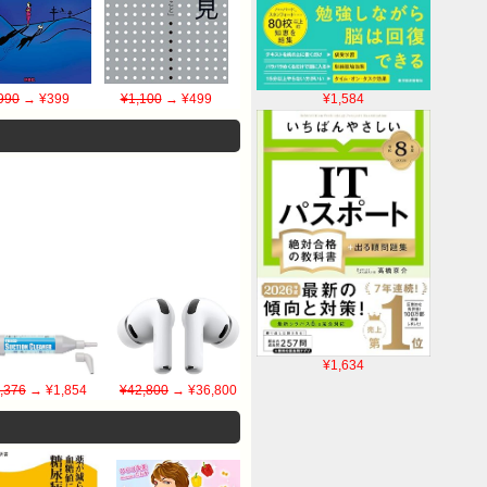
¥1,584
990
→ ¥399
¥1,100
→ ¥499
¥1,634
,376
→ ¥1,854
¥42,800
→ ¥36,800