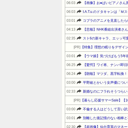
06:03
【画像】お●ぱいピアノさん尻
06:03
t.A.T.u.のドタキャンは
03:01
コブラのアニメを見直したら
04:13
【悲報】NHK番組出演者さ
02:35
スト6の新キャラ、エッッ可
[PR]
【特集】理想の眠りをデザイン
03:01
【ウマ娘】気づけばもう5年
06:25
【驚愕】ワイ将、ナンパ即日
06:24
【朗報】マツダ、黒字転換！！
03:00
平野綾とかいう女声優につい
02:33
新婚なのにフラれそうつらい
[PR]
03:00
不倫する人はどうして言い訳
03:01
別離した後記憶のない相棒と
02:30
【超画像】仙台育英のマネー