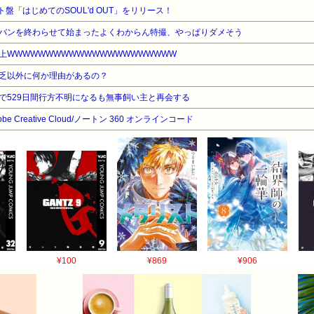
スト盤「はじめてのSOUL'd OUT」をリリース！
バンを終わらせて始まったよくわからん特撮、やっぱりダメそう
上WWWWWWWWWWWWWWWWWWWWWW
乏以外に何か理由があるの？
で529日間行方不明になるも無事飼い主と再会する
dobe Creative Cloud/ノートン 360 オンラインコード
¥100
¥869
¥906