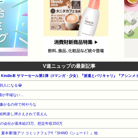
V速ニュップの最新記事
n公式 Kindle本 サマーセール第1弾（#マンガ・少女）『派遣とバリキャリ』『アシ
別人になる😭
感が半端ない…
嫌がるの何で何やろな
給料差し押さえされて笑えん
の会社が基本給23万、想定年収350万
 夏本番!激アツ コミックフェア!!『SHWD《シュード》』他