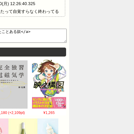
 12:26:40.325
pAZa 寝てたって自覚すらなく終わってる
れてそうしたけど全然楽じゃなかった 10:
 2021/05/10(月)
 にゅっぱー 2021/05/10(月)
05/10(月) 12:29:58.498
VfeLZz0 >>14 俺は胃の中は全然気に
M >>18-20 あーーーー怖い怖い怖い
「オ゛ｯｯ！！オ゛ｯ！！！！」と涙流しなが
ぱー 2021/05/10(月)
ID:5oLAGc6e0 まな板の上の鯉って感じ
ったわ 人生で初めて死ぬかもしれないと思っ
でオエッてなって死ぬかと思ったが 次やると
,180 (+2,109pt)
¥1,265