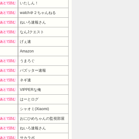
いたしん！
あとで読む
watch＠２ちゃんねる
あとで読む
ねいろ速報さん
あとで読む
なんJクエスト
あとで読む
げぇ速
あとで読む
Amazon
うまろぐ
あとで読む
バズッター速報
あとで読む
ネギ速
あとで読む
VIPPERな俺
あとで読む
はーとログ
あとで読む
シャオミ(Xiaomi)
6680円
→ 5580円 （08:00時点）
おにひめちゃんの監視部屋
あとで読む
ねいろ速報さん
あとで読む
サカラボ
あとで読む