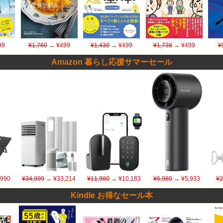
99
¥1,760
→ ¥499
¥1,430
→ ¥499
¥1,738
→ ¥499
¥
Amazon 暮らし応援サマーセール
,990
¥34,999
→ ¥33,214
¥11,980
→ ¥10,183
¥6,980
→ ¥5,933
¥2
Kindle お得なセール本