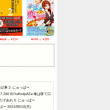
¥628
→ ¥314
¥770
→ ¥385
オシ記事 2: にゅっぱー
:17.240 ID:hsKndpAZa 俺は寝て口
拷問だぞあれ 5: にゅっぱー
 2021/05/10(月)