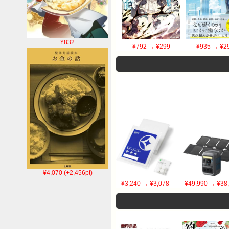
¥832
¥792
→ ¥299
¥935
→ ¥2
¥4,070 (+2,456pt)
¥3,240
→ ¥3,078
¥49,990
→ ¥38