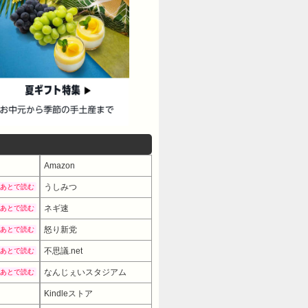
Amazon
うしみつ
あとで読む
ネギ速
あとで読む
怒り新党
あとで読む
不思議.net
あとで読む
なんじぇいスタジアム
あとで読む
Kindleストア