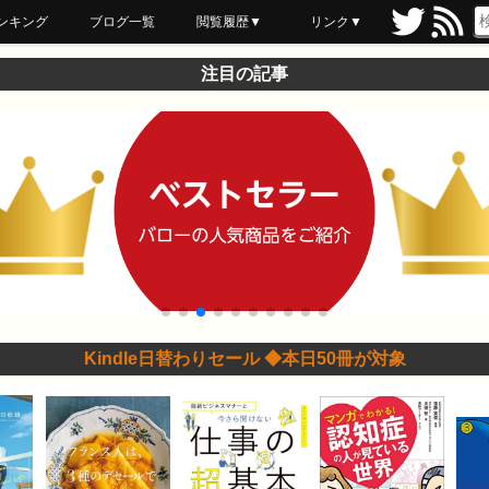
ンキング
ブログ一覧
閲覧履歴▼
リンク▼
ブックマーク
最近読んだ
あとで読む
ネットスーパー
飲食店舗用品
セール情報
注目の記事
Kindle日替わりセール ◆本日50冊が対象