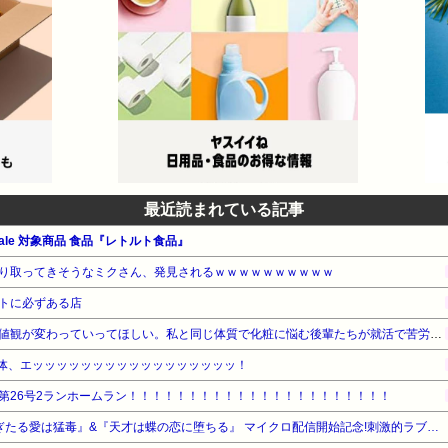
最近読まれている記事
le 対象商品 食品『レトルト食品』
り取ってきそうなミクさん、発見されるｗｗｗｗｗｗｗｗｗｗ
トに必ずある店
ノーメイクが非常識という価値観が変わっていってほしい。私と同じ体質で化粧に悩む後輩たちが就活で苦労しないような社会になればいいのに
の体、エッッッッッッッッッッッッッッッッッ！
第26号2ランホームラン！！！！！！！！！！！！！！！！！！！！！！
【期間限定無料】小学館 『過ぎたる愛は猛毒』&『天才は蝶の恋に堕ちる』 マイクロ配信開始記念!刺激的ラブフェア!