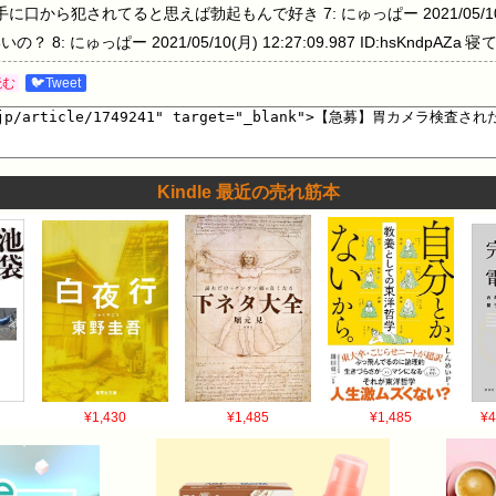
Mxa 触手に口から犯されてると思えば勃起もんで好き 7: にゅっぱー 2021/05/10(月)
の？ 8: にゅっぱー 2021/05/10(月) 12:27:09.987 ID:hsKnd
5/10(月) 12:27:11.009 ID:W1VfeLZz0 鼻のが楽ですよーと言わ
読む
🐦Tweet
28:03.303 ID:+B4cBuQgr 鼻喉に限らず 鎮静剤使わないと地獄 11: にゅっぱー
LpDQM ラクじゃないとかアレは拷問、って具体的にどう苦しいんだ？ 教えてくれ 14:
fQM >>11 硬めの触手に口から突っ込まれて胃の中で暴れられる 15: にゅっぱー 2021/
鼻のパターンは？ 20: にゅっぱー 2021/05/10(月) 12:30:45.993 ID:W1
Kindle 最近の売れ筋本
5: にゅっぱー 2021/05/10(月) 12:31:31.321 ID:HfrXLpDQ
月) 12:29:58.846 ID:+B4cBuQgr >>11 大の大人が台に横たわって
も医者から「えづかないでくださいねー＾＾」と注意されてしまう 17: にゅっ
M >>16 あー無理だわ? 12: にゅっぱー 2021/05/10(月) 12:28:39.988 
5/10(月) 12:29:05.213 ID:xUWbkmGB0 鼻でもくっそしんどか
/10(月) 12:30:31.312 ID:uHSqy+rB0 口からやったけど塗る麻酔
元:…
¥1,430
¥1,485
¥1,485
¥4