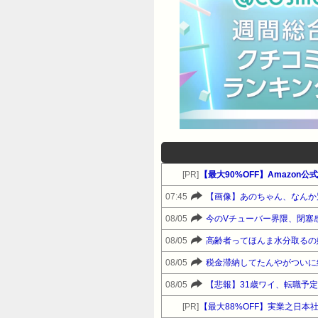
[PR]
【最大90%OFF】Amazo
07:45
【画像】あのちゃん、なんか
08/05
今のVチューバー界隈、閉塞
08/05
高齢者ってほんま水分取るの
08/05
税金滞納してたんやがついに
08/05
【悲報】31歳ワイ、転職予定
[PR]
【最大88%OFF】実業之日本社