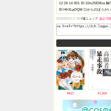
12:26:14.901 ID:10m25E
ID:HfrXLpDQM 口からのほうがいい
から口から 9: にゅっぱー 2021/0
2026/05/10 17:30
V速ニュップ
あとで
にゅっぱー 2021/05/10(月) 12:
12:28:09.840 ID:HfrX
12:29:29.894 ID:HNdswV
ID:HfrXLpDQM >>14 ????? 
ならなかった 鼻の奥を管が通る時が最悪 2
16: にゅっぱー 2021/05/10(
ら耐えることになる そして無慈悲に
12:30:25.778 ID:HfrXLpDQ
だった 13: にゅっぱー 2021/0
たわ 18: にゅっぱー 2021/05
きは絶対に鼻から希望するわ 引用
¥822
¥1,900