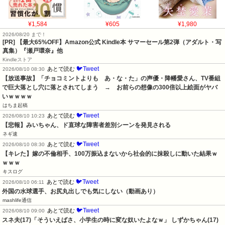
¥1,584
¥605
¥1,980
2026/08/20 まで！
[PR]
【最大65%OFF】Amazon公式 Kindle本 サマーセール第2弾（アダルト・写
真集）『瀬戸環奈』他
Kindleストア
🐦Tweet
あとで読む
2026/08/10 08:30
【放送事故】「チョコミントよりも　あ・な・た」の声優・降幡愛さん、TV番組
で巨大落とし穴に落とされてしまう　→　お前らの想像の300倍以上絵面がヤバ
いｗｗｗｗ
はちま起稿
🐦Tweet
あとで読む
2026/08/10 10:23
【悲報】みいちゃん、ド直球な障害者差別シーンを発見される
ネギ速
🐦Tweet
あとで読む
2026/08/10 08:30
【キレた】嫁の不倫相手、100万振込まないから社会的に抹殺しに動いた結果ｗ
ｗｗｗ
キスログ
🐦Tweet
あとで読む
2026/08/10 06:11
外国の水球選手、お尻丸出しでも気にしない（動画あり）
mashlife通信
🐦Tweet
あとで読む
2026/08/10 09:00
スネ夫(17)「そういえばさ、小学生の時に変な奴いたよなｗ」 しずかちゃん(17)