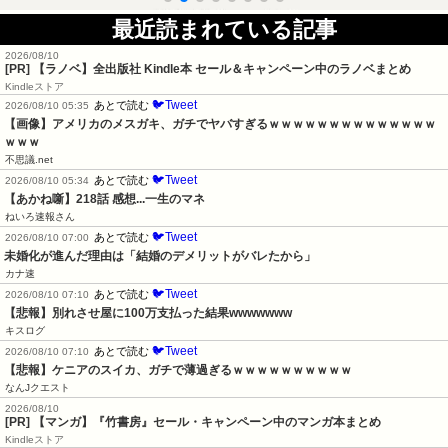
最近読まれている記事
2026/08/10
[PR] 【ラノベ】全出版社 Kindle本 セール＆キャンペーン中のラノベまとめ
Kindleストア
🐦Tweet
あとで読む
2026/08/10 05:35
【画像】アメリカのメスガキ、ガチでヤバすぎるｗｗｗｗｗｗｗｗｗｗｗｗｗｗ
ｗｗｗ
不思議.net
🐦Tweet
あとで読む
2026/08/10 05:34
【あかね噺】218話 感想...一生のマネ
ねいろ速報さん
🐦Tweet
あとで読む
2026/08/10 07:00
未婚化が進んだ理由は「結婚のデメリットがバレたから」
カナ速
🐦Tweet
あとで読む
2026/08/10 07:10
【悲報】別れさせ屋に100万支払った結果wwwwwww
キスログ
🐦Tweet
あとで読む
2026/08/10 07:10
【悲報】ケニアのスイカ、ガチで薄過ぎるｗｗｗｗｗｗｗｗｗｗ
なんJクエスト
2026/08/10
[PR] 【マンガ】『竹書房』セール・キャンペーン中のマンガ本まとめ
Kindleストア