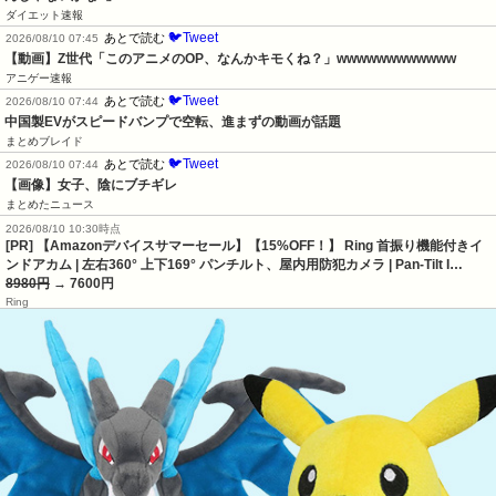
ダイエット速報
🐦Tweet
あとで読む
2026/08/10 07:45
【動画】Z世代「このアニメのOP、なんかキモくね？」wwwwwwwwwwww
アニゲー速報
🐦Tweet
あとで読む
2026/08/10 07:44
中国製EVがスピードバンプで空転、進まずの動画が話題
まとめブレイド
🐦Tweet
あとで読む
2026/08/10 07:44
【画像】女子、陰にブチギレ
まとめたニュース
2026/08/10 10:30時点
[PR] 【Amazonデバイスサマーセール】【15%OFF！】 Ring 首振り機能付きイ
ンドアカム | 左右360° 上下169° パンチルト、屋内用防犯カメラ | Pan-Tilt I…
8980円
→ 7600円
Ring