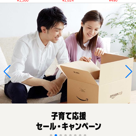
¥1,500
¥2,624
¥490