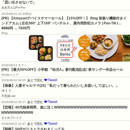
「思い出させないで」
ああ言えばForYou
2026/08/10 10:30時点
[PR] 【Amazonデバイスサマーセール】【15%OFF！】 Ring 首振り機能付きイ
ンドアカム | 左右360° 上下169° パンチルト、屋内用防犯カメラ | Pan-Tilt I…
8980円
→ 7600円
Ring
2026/08/14 まで！
[PR] 【最大50%OFF】小学館 『幼児A』新刊配信記念! 夜サンデー作品セール
Kindleストア
🐦Tweet
あとで読む
2026/08/10 06:05
【画像】人妻ギャルママ(25)「私だって奢られたいし女扱いしてほしい。」
⇒！！
不思議.net
🐦Tweet
あとで読む
2026/08/10 05:27
【悲報】40代独身弱男、急に泣くWWWWWWWWWWWWWWWWWWWWWWW
WWWWWWWWWW
まとめブレイド
🐦Tweet
あとで読む
2026/08/10 10:47
【朗報】50代がリストラされまくってる