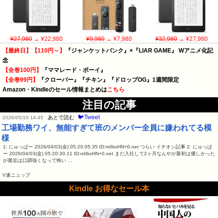
¥27,980
→ ¥22,980
¥9,980
→ ¥7,980
¥32,980
→ ¥27,980
【最終日】【110円～】
『ジャンケットバンク』×『LIAR GAME』 Wアニメ化記
念
【全巻100円】
『ママレード・ボーイ』
【全巻99円】
『クローバー』『チキン』『ドロップOG』1週間限定
Amazon・Kindleのセール情報まとめは
こちら
注目の記事
🐦Tweet
あとで読む
2026/05/10 14:45
工場勤務ワイ、無能すぎて班のメンバー全員に嫌われてる模
様
1: にゅっぱー 2026/04/03(金) 05:20:05.35 ID:mIIkxHN+0.net つらい イチオシ記事 2: にゅっぱ
ー 2026/04/03(金) 05:20:30.11 ID:mIIkxHN+0.net まだ入社して2ヶ月なんやが最初は優しかった
が最近は口調強くなって怖い …
V速ニュップ
Kindle お得なセール本