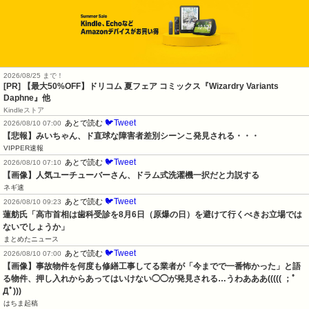
2026/08/25 まで！
[PR]
【最大50%OFF】ドリコム 夏フェア コミックス『Wizardry Variants
Daphne』他
Kindleストア
🐦Tweet
あとで読む
2026/08/10 07:00
【悲報】みいちゃん、ド直球な障害者差別シーンこ発見される・・・
VIPPER速報
🐦Tweet
あとで読む
2026/08/10 07:10
【画像】人気ユーチューバーさん、ドラム式洗濯機一択だと力説する
ネギ速
🐦Tweet
あとで読む
2026/08/10 09:23
蓮舫氏「高市首相は歯科受診を8月6日（原爆の日）を避けて行くべきお立場では
ないでしょうか」
まとめたニュース
🐦Tweet
あとで読む
2026/08/10 07:00
【画像】事故物件を何度も修繕工事してる業者が「今までで一番怖かった」と語
る物件、押し入れからあってはいけない◯◯が発見される…うわあああ((((( ；ﾟ
Дﾟ)))
はちま起稿