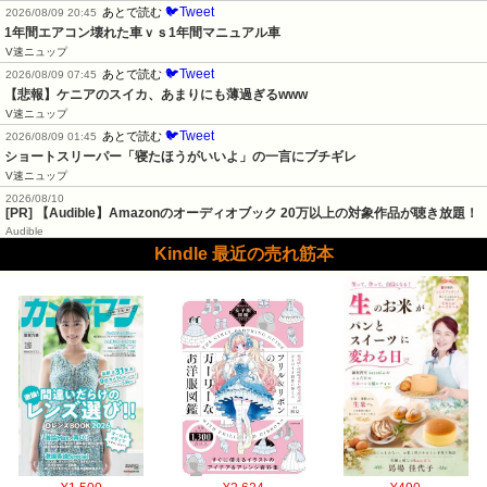
🐦Tweet
あとで読む
2026/08/09 20:45
1年間エアコン壊れた車ｖｓ1年間マニュアル車
V速ニュップ
🐦Tweet
あとで読む
2026/08/09 07:45
【悲報】ケニアのスイカ、あまりにも薄過ぎるwww
V速ニュップ
🐦Tweet
あとで読む
2026/08/09 01:45
ショートスリーパー「寝たほうがいいよ」の一言にブチギレ
V速ニュップ
2026/08/10
[PR] 【Audible】Amazonのオーディオブック 20万以上の対象作品が聴き放題！
Audible
Kindle 最近の売れ筋本