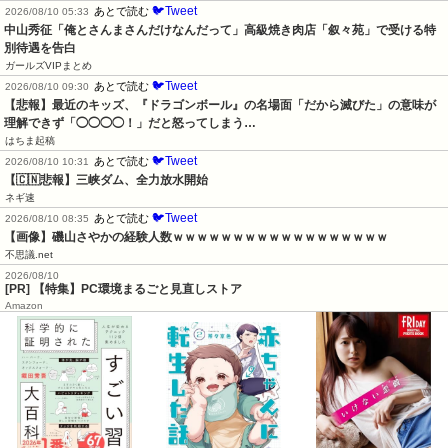
🐦Tweet
あとで読む
2026/08/10 05:33
中山秀征「俺とさんまさんだけなんだって」高級焼き肉店「叙々苑」で受ける特
別待遇を告白
ガールズVIPまとめ
🐦Tweet
あとで読む
2026/08/10 09:30
【悲報】最近のキッズ、『ドラゴンボール』の名場面「だから滅びた」の意味が
理解できず「◯◯◯◯！」だと怒ってしまう…
はちま起稿
🐦Tweet
あとで読む
2026/08/10 10:31
【🇨🇳悲報】三峡ダム、全力放水開始
ネギ速
🐦Tweet
あとで読む
2026/08/10 08:35
【画像】磯山さやかの経験人数ｗｗｗｗｗｗｗｗｗｗｗｗｗｗｗｗｗｗ
不思議.net
2026/08/10
[PR] 【特集】PC環境まるごと見直しストア
Amazon