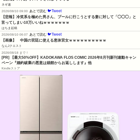
ネギ速
🐦Tweet
あとで読む
2026/08/10 09:00
【悲報】冷笑系を極めた男さん、プールに行こうとする妻に対して「◯◯◯」と
言ってしまい10万いいねｗｗｗｗｗｗｗ
はちま起稿
🐦Tweet
あとで読む
2026/08/10 06:07
【画像】　中国の宮廷に使える恵体宮女ｗｗｗｗｗｗｗｗｗｗ
なんJクエスト
2026/08/18 まで！
[PR] 【最大50%OFF】KADOKAWA FLOS COMIC 2026年8月刊新刊連動キャン
ペーン『婚約破棄の悪意は娼館からお返しします』他
Kindleストア