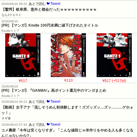
🐦Tweet
あとで読む
2026/08/10 09:22
【驚愕】岐阜県、意外と都会だったｗｗｗｗｗｗｗｗｗｗ
なんJクエスト
2026/08/10
[PR] 【マンガ】Kindle 100円未満に値下げされたタイトル
Kindleストア
¥617
¥110
¥617 (+517pt)
2026/08/10
[PR] 【マンガ】『GANMA!』高ポイント還元中のマンガまとめ
Kindleストア
🐦Tweet
あとで読む
2026/08/10 09:22
【動画】女子アナ「流しそうめん初体験します！ズズッズッ…ズッ………ゲホォ
ッ！」
ネギ速
🐦Tweet
あとで読む
2026/08/10 07:44
コメ農家「今年は安くなりすぎ」「こんな値段じゃ米作りをやめる人も多くなる
んじゃないかな?」