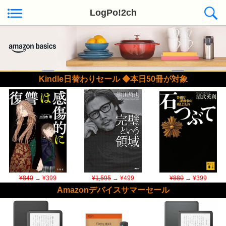
LogPo!2ch
Kindle日替わりセール ◆本日50冊が対象
¥840
→ ¥399
¥1,595
→ ¥499
¥880
→ ¥399
Amazonデバイスサマーセール