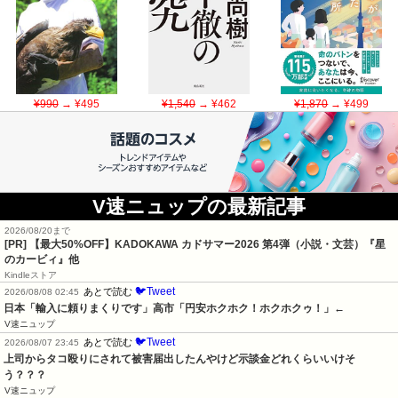
¥990
→ ¥495
¥1,540
→ ¥462
¥1,870
→ ¥499
V速ニュップの最新記事
2026/08/20まで
[PR]
【最大50%OFF】KADOKAWA カドサマー2026 第4弾（小説・文芸）『星
のカービィ』他
Kindleストア
🐦Tweet
あとで読む
2026/08/08 02:45
日本「輸入に頼りまくりです」高市「円安ホクホク！ホクホクゥ！」←
V速ニュップ
🐦Tweet
あとで読む
2026/08/07 23:45
上司からタコ殴りにされて被害届出したんやけど示談金どれくらいいけそ
う？？？
V速ニュップ