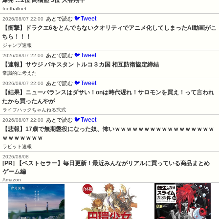
footballnet
🐦Tweet
あとで読む
2026/08/07 22:00
【衝撃】ドラクエ6をとんでもないクオリティでアニメ化してしまったAI動画がこ
ちら！！！
ジャンプ速報
🐦Tweet
あとで読む
2026/08/07 22:00
【速報】サウジ パキスタン トルコ３カ国 相互防衛協定締結
常識的に考えた
🐦Tweet
あとで読む
2026/08/07 22:00
【結果】ニューバランスはダサい！onは時代遅れ！サロモンを買え！って言われ
たから買ったんやが
ライフハックちゃんねる弐式
🐦Tweet
あとで読む
2026/08/07 22:00
【悲報】17歳で無期懲役になった奴、怖いｗｗｗｗｗｗｗｗｗｗｗｗｗｗｗｗｗ
ｗｗｗｗｗｗｗ
ラビット速報
2026/08/08
[PR] 【ベストセラー】毎日更新！最近みんながリアルに買っている商品まとめ
ゲーム編
Amazon