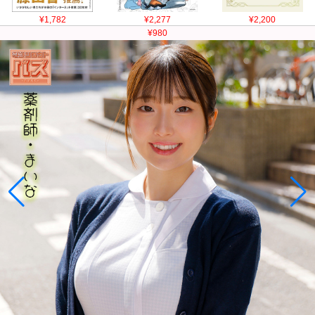
¥1,782
¥2,277
¥2,200
¥980