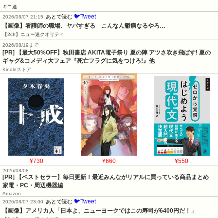
キニ速
🐦Tweet
あとで読む
2026/08/07 21:15
【画像】看護師の職場、ヤバすぎる　こんなん鬱病なるやろ…
【2ch】ニュー速クオリティ
2026/08/19まで
[PR] 【最大50%OFF】秋田書店 AKITA電子祭り 夏の陣 アツさ吹き飛ばす! 夏の
ギャグ&コメディ大フェア『死亡フラグに気をつけろ!』他
Kindleストア
¥730
¥660
¥550
2026/08/08
[PR] 【ベストセラー】毎日更新！最近みんながリアルに買っている商品まとめ
家電・PC・周辺機器編
Amazon
🐦Tweet
あとで読む
2026/08/07 23:00
【画像】アメリカ人「日本よ、ニューヨークではこの寿司が6400円だ！」