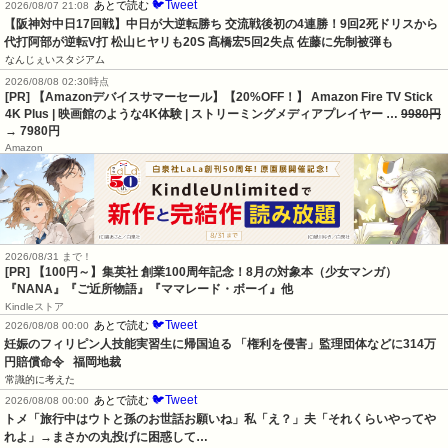
🐦Tweet
あとで読む
2026/08/07 21:08
【阪神対中日17回戦】中日が大逆転勝ち 交流戦後初の4連勝！9回2死ドリスから
代打阿部が逆転V打 松山ヒヤリも20S 髙橋宏5回2失点 佐藤に先制被弾も
なんじぇいスタジアム
2026/08/08 02:30時点
[PR] 【Amazonデバイスサマーセール】【20%OFF！】 Amazon Fire TV Stick
4K Plus | 映画館のような4K体験 | ストリーミングメディアプレイヤー …
9980円
→ 7980円
Amazon
2026/08/31 まで！
[PR]
【100円～】集英社 創業100周年記念！8月の対象本（少女マンガ）
『NANA』『ご近所物語』『ママレード・ボーイ』他
Kindleストア
🐦Tweet
あとで読む
2026/08/08 00:00
妊娠のフィリピン人技能実習生に帰国迫る 「権利を侵害」監理団体などに314万
円賠償命令   福岡地裁
常識的に考えた
🐦Tweet
あとで読む
2026/08/08 00:00
トメ「旅行中はウトと孫のお世話お願いね」私「え？」夫「それくらいやってや
れよ」→まさかの丸投げに困惑して…