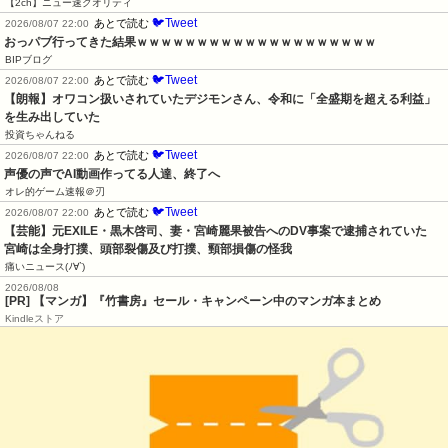
【2ch】ニュー速クオリティ
🐦Tweet
あとで読む
2026/08/07 22:00
おっパブ行ってきた結果ｗｗｗｗｗｗｗｗｗｗｗｗｗｗｗｗｗｗｗｗ
BIPブログ
🐦Tweet
あとで読む
2026/08/07 22:00
【朗報】オワコン扱いされていたデジモンさん、令和に「全盛期を超える利益」
を生み出していた
投資ちゃんねる
🐦Tweet
あとで読む
2026/08/07 22:00
声優の声でAI動画作ってる人達、終了へ
オレ的ゲーム速報＠刃
🐦Tweet
あとで読む
2026/08/07 22:00
【芸能】元EXILE・黒木啓司、妻・宮崎麗果被告へのDV事案で逮捕されていた　
宮崎は全身打撲、頭部裂傷及び打撲、頸部損傷の怪我
痛いニュース(ﾉ∀`)
2026/08/08
[PR] 【マンガ】『竹書房』セール・キャンペーン中のマンガ本まとめ
Kindleストア