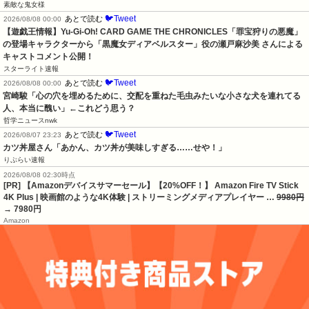
素敵な鬼女様
🐦Tweet
あとで読む
2026/08/08 00:00
【遊戯王情報】Yu-Gi-Oh! CARD GAME THE CHRONICLES「罪宝狩りの悪魔」
の登場キャラクターから「黒魔女ディアベルスター」役の瀬戸麻沙美 さんによる 
キャストコメント公開！
スターライト速報
🐦Tweet
あとで読む
2026/08/08 00:00
宮崎駿「心の穴を埋めるために、交配を重ねた毛虫みたいな小さな犬を連れてる
人、本当に醜い」←これどう思う？
哲学ニュースnwk
🐦Tweet
あとで読む
2026/08/07 23:23
カツ丼屋さん「あかん、カツ丼が美味しすぎる……せや！」
りぷらい速報
2026/08/08 02:30時点
[PR] 【Amazonデバイスサマーセール】【20%OFF！】 Amazon Fire TV Stick
4K Plus | 映画館のような4K体験 | ストリーミングメディアプレイヤー …
9980円
→ 7980円
Amazon