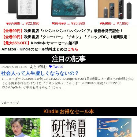
¥27,980
→ ¥22,980
¥39,980
→ ¥35,980
¥9,980
→ ¥7,980
【全巻99円】
秋田書店『ババンババンバンバンパイア』最新巻発売記念！
【全巻99円】
秋田書店『クローバー』『チキン』『ドロップOG』1週間限定！
【最大65%OFF】
Kindle本 サマーセール第2弾
Amazon・Kindleのセール情報まとめは
こちら
注目の記事
🐦Tweet
あとで読む
2026/05/10 14:30
社会人って人生虚しくならないの？
1: にゅっぱー 2023/04/21(金) 19:24:32.00 ID:45goHu6O0 1日8時間以上・週５もの時間を少な
くとも拘束されるわけだけど イチオシ記事 2: にゅっぱー 2023/04/21(金) 19:32:22.03
ID:0YoYpSs9d 小中高もそうやん 5: にゅっ…
V速ニュップ
Kindle お得なセール本