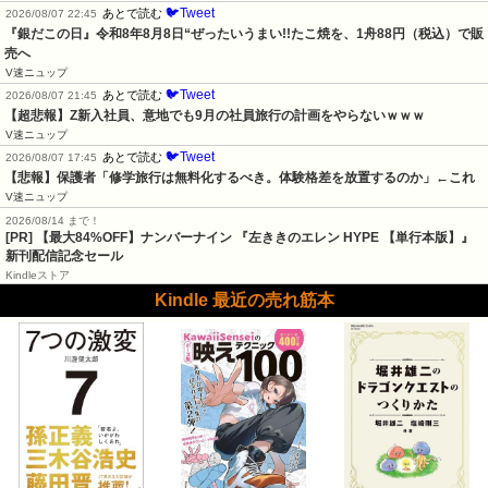
🐦Tweet
あとで読む
2026/08/07 22:45
『銀だこの日』令和8年8月8日“ぜったいうまい!!たこ焼を、1舟88円（税込）で販
売へ
V速ニュップ
🐦Tweet
あとで読む
2026/08/07 21:45
【超悲報】Z新入社員、意地でも9月の社員旅行の計画をやらないｗｗｗ
V速ニュップ
🐦Tweet
あとで読む
2026/08/07 17:45
【悲報】保護者「修学旅行は無料化するべき。体験格差を放置するのか」←これ
V速ニュップ
2026/08/14 まで！
[PR] 【最大84%OFF】ナンバーナイン 『左ききのエレン HYPE 【単行本版】』
新刊配信記念セール
Kindleストア
Kindle 最近の売れ筋本