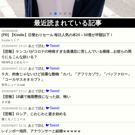
最近読まれている記事
2026/08/08
[PR]
【Kindle】日替わりセール 毎日人気の本20～50冊が半額以下！
Kindleストア
🐦Tweet
あとで読む
2026/08/07 23:12
【悲報】ケンコバがコロナの特殊すぎる後遺症に苦しんでいる模様…お前らの周
りにもこんな奴いる？
NEWSまとめもりー
🐦Tweet
あとで読む
2026/08/07 23:12
５大、肉食じゃないけど凶暴な動物「カバ」「アフリカゾウ」「バッファロー」
「コーカサスオオカブト」
哲学ニュースnwk
🐦Tweet
あとで読む
2026/08/07 23:17
【悲報】18歳で無期懲役になった奴、怖い
ネギ速
🐦Tweet
あとで読む
2026/08/08 01:13
【悲報】ロシア、じわじわと逝き始める
働くモノニュース
🐦Tweet
あとで読む
2026/08/07 22:11
レインボー池田、アナウンサーと結婚ｗｗｗｗｗ