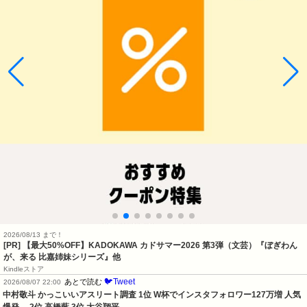
2026/08/13 まで！
[PR]
【最大50%OFF】KADOKAWA カドサマー2026 第3弾（文芸）『ぼぎわん
が、来る 比嘉姉妹シリーズ』他
Kindleストア
🐦Tweet
あとで読む
2026/08/07 22:00
中村敬斗 かっこいいアスリート調査 1位 W杯でインスタフォロワー127万増 人気
爆発 …2位 高橋藍 3位 大谷翔平