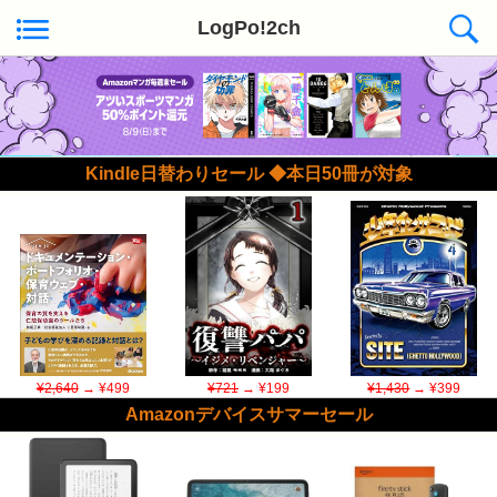
LogPo!2ch
Kindle日替わりセール ◆本日50冊が対象
¥2,640
→ ¥499
¥721
→ ¥199
¥1,430
→ ¥399
Amazonデバイスサマーセール