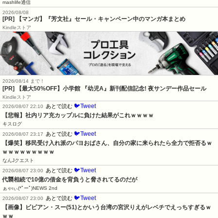
mashlife通信
2026/08/08
[PR] 【マンガ】『芳文社』セール・キャンペーン中のマンガ本まとめ
Kindleストア
2026/08/14 まで！
[PR] 【最大50%OFF】小学館 『幼児A』新刊配信記念! 夜サンデー作品セール
Kindleストア
🐦Tweet
あとで読む
2026/08/07 22:10
【悲報】社内リア充カップルに負けた結果がこれｗｗｗｗ
キスログ
🐦Tweet
あとで読む
2026/08/07 23:17
【爆笑】移民受け入れ派のパヨおばさん、自分の家に来られたら全力で拒否るｗ
ｗｗｗｗｗｗｗｗｗ
なんJクエスト
🐦Tweet
あとで読む
2026/08/07 23:00
代襲相続で10億の借金を背負うと脅されてるのだが
ぁゃιぃ(*ﾟーﾟ)NEWS 2nd
🐦Tweet
あとで読む
2026/08/07 23:00
【画像】ビビアン・スー(51)とかいう台湾の宮沢りえがレベチでえっちすぎるｗ
ｗｗ