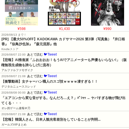
¥598
¥1,430
¥990
2026/08/13 まで！
[PR]
【最大50%OFF】KADOKAWA カドサマー2026 第3弾（写真集）『井口裕
香』『似鳥沙也加』『森元流那』他
Kindleストア
🐦Tweet
あとで読む
2026/08/07 22:00
【悲報】AI推進派「ふおおおお！もうAIでアニメーターも声優もいらない!」（版
権無視生成物を誇らしげに流布）
アルファルファモザイク
🐦Tweet
あとで読む
2026/08/07 21:08
【衝撃動画】女チャーハン職人のスゴ技ｗｗｗｗ凄すぎる！！
デジタルニューススレッド
🐦Tweet
あとで読む
2026/08/08 00:00
「エアコンから変な音がする。なんだろ…え？」ﾊﾟｼｬｯ → ヤバすぎる物が飛び出
てくる・・・
オレ的ゲーム速報＠刃
🐦Tweet
あとで読む
2026/08/07 21:08
【悲報】韓国人さん、日本人観光客差別をしていることが判明...
ガールズVIPまとめ