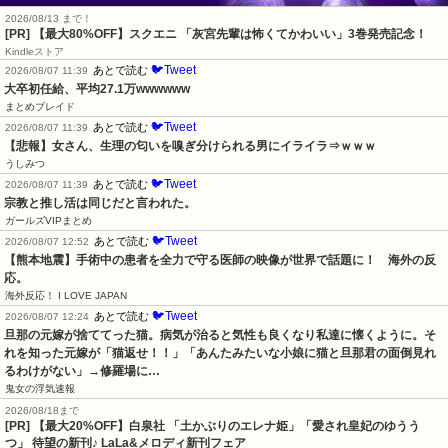
2026/08/13 まで！
[PR]
【最大80%OFF】スクエニ 「灰宮先輩は怖くてかわいい」3巻発売記念！
Kindleストア
🐦Tweet
あとで読む
2026/08/07 11:39
大卒初任給、平均27.1万wwwwww
まとめブレイド
🐦Tweet
あとで読む
2026/08/07 11:39
【悲報】女さん、生理の匂いを嗅ぎ分けられる男にイライラ⇒ｗｗｗ
うしみつ
🐦Tweet
あとで読む
2026/08/07 11:39
宗教と推し活は同じだと言われた。
ガールズVIPまとめ
🐦Tweet
あとで読む
2026/08/07 12:52
【熊本地震】手術中の患者を全力で守る医師の映像が世界で話題に！　海外の反
応。
海外反応！ I LOVE JAPAN
🐦Tweet
あとで読む
2026/08/07 12:24
旦那の元嫁が捨ててった猫。病気が治ると気性も良くなり私達に懐くように。そ
れを知った元嫁が「猫返せ！！」「あんたみたいな小娘に猫と旦那君の面倒見れ
るわけがない」→修羅場に…
鬼女の浮気速報
2026/08/18まで
[PR] 【最大20%OFF】白泉社 「土かぶりのエレナ姫」「愛され皇妃のゆうう
つ」 待望の新刊♪ LaLa&メロディ新刊フェア