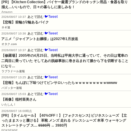
[PR] 【Kitchen Collection】バイヤー厳選ブランドのキッチン用品・食器を取り
揃え…いいもので、日々の暮らしに楽しみを！
Amazon
🐦Tweet
あとで読む
2026/08/07 10:37
【悲報】前輪が2輪あるバイク
ネギ速
🐦Tweet
あとで読む
2026/08/07 10:36
アニメ「ジャイアントお嬢様」は2027年1月放送
オタク.com
🐦Tweet
あとで読む
2026/08/07 10:37
【修羅場】2005年の4月25日、当時私は甲南大学に通っていて、その日は電車の
二両目に乗っていた そしてあの脱線事故に巻き込まれて膝から下を切断すること
になり…
ラブラドール速報
🐦Tweet
あとで読む
2026/08/07 13:25
【悲報】ちんぽに下味つけてピンサロいったらｗｗｗｗｗｗｗｗｗwwww
バズッター速報
🐦Tweet
あとで読む
2026/08/07 15:03
【画像】稲村亜美さん
いたしん！
2026/08/07 16:00時点
[PR] 【タイムセール】【40%OFF！】 [フォクスセンス] ビジネスシューズ 【立
ったままスッと履ける】 革靴 メンズ 走れる ドレスシューズ 本革 ウォーキング
ストレートチップ ス…
6580円
→ 3980円
FOXSENSE