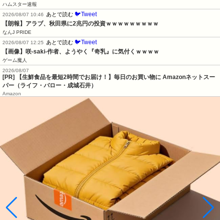
ハムスター速報
🐦Tweet
あとで読む
2026/08/07 10:46
【朗報】アラブ、秋田県に2兆円の投資ｗｗｗｗｗｗｗｗｗ
なんJ PRIDE
🐦Tweet
あとで読む
2026/08/07 12:25
【画像】咲-saki-作者、ようやく『奇乳』に気付くｗｗｗｗ
ゲーム魔人
2026/08/07
[PR] 【生鮮食品を最短2時間でお届け！】毎日のお買い物に Amazonネットスー
パー（ライフ・バロー・成城石井）
Amazon