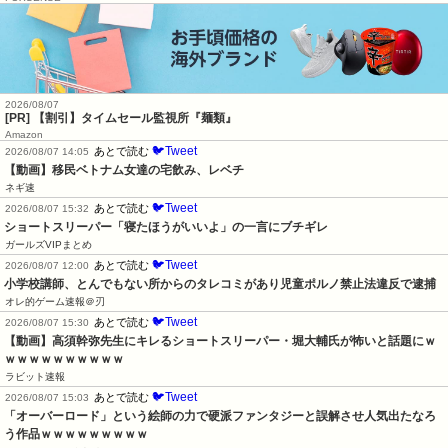
2026/08/07
[PR] 【割引】タイムセール監視所『麺類』
Amazon
🐦Tweet
あとで読む
2026/08/07 14:05
【動画】移民ベトナム女達の宅飲み、レベチ
ネギ速
🐦Tweet
あとで読む
2026/08/07 15:32
ショートスリーパー「寝たほうがいいよ」の一言にブチギレ
ガールズVIPまとめ
🐦Tweet
あとで読む
2026/08/07 12:00
小学校講師、とんでもない所からのタレコミがあり児童ポルノ禁止法違反で逮捕
オレ的ゲーム速報＠刃
🐦Tweet
あとで読む
2026/08/07 15:30
【動画】高須幹弥先生にキレるショートスリーパー・堀大輔氏が怖いと話題にｗ
ｗｗｗｗｗｗｗｗｗｗ
ラビット速報
🐦Tweet
あとで読む
2026/08/07 15:03
「オーバーロード」という絵師の力で硬派ファンタジーと誤解させ人気出たなろ
う作品ｗｗｗｗｗｗｗｗｗ