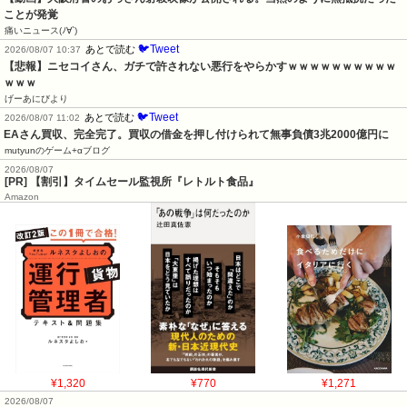
ことが発覚
痛いニュース(ﾉ∀`)
🐦Tweet
あとで読む
2026/08/07 10:37
【悲報】ニセコイさん、ガチで許されない悪行をやらかすｗｗｗｗｗｗｗｗｗｗ
ｗｗｗ
げーあにびより
🐦Tweet
あとで読む
2026/08/07 11:02
EAさん買収、完全完了。買収の借金を押し付けられて無事負債3兆2000億円に
mutyunのゲーム+αブログ
2026/08/07
[PR] 【割引】タイムセール監視所『レトルト食品』
Amazon
¥1,320
¥770
¥1,271
2026/08/07