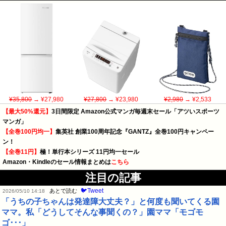
¥35,800
→ ¥27,980
¥27,800
→ ¥23,980
¥2,980
→ ¥2,533
【最大50%還元】
3日間限定 Amazon公式マンガ毎週末セール「アツいスポーツ
マンガ」
【全巻100円均一】
集英社 創業100周年記念『GANTZ』全巻100円キャンペー
ン！
【全巻11円】
極！単行本シリーズ 11円均一セール
Amazon・Kindleのセール情報まとめは
こちら
注目の記事
🐦Tweet
あとで読む
2026/05/10 14:18
「うちの子ちゃんは発達障大丈夫？」と何度も聞いてくる園
ママ。私「どうしてそんな事聞くの？」園ママ「モゴモ
ゴ･･･」