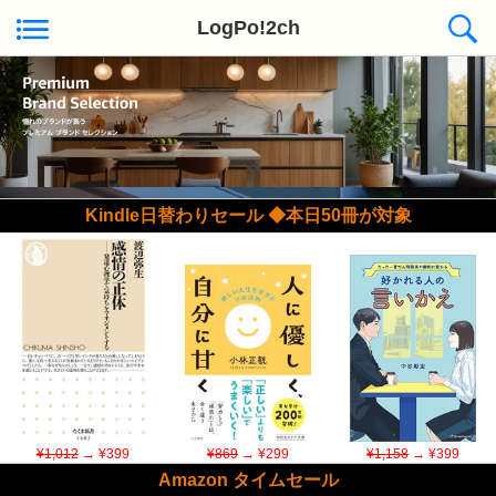
LogPo!2ch
Kindle日替わりセール ◆本日50冊が対象
¥1,012
→ ¥399
¥869
→ ¥299
¥1,158
→ ¥399
Amazon タイムセール