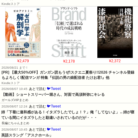
Kindleストア
¥2,479
¥2,178
¥2,372
2026/08/21 まで！
[PR] 【最大50%OFF】ガンガン読もうぜ!スクエニ夏祭り!!2026 チャンネル登録
もよろしく!配信マンガ 特集『伝説の男の娘配信者 たけお君!』他
Kindleストア
🐦Tweet
あとで読む
2026/08/07 10:45
【動画】ショートスリーパー堀さん、対面で高須幹弥にキレる
ガールズVIPまとめ
🐦Tweet
あとで読む
2026/08/07 12:24
姉「下着に違和感がある！イタズラしたでしょ！？」俺「してないよ」←姉が寝
ている間にイタズラしたと勘違いされているのだが・・・
長編にちゃんまとめ
🐦Tweet
あとで読む
2026/08/07 10:45
英語スラング「アスクホール」