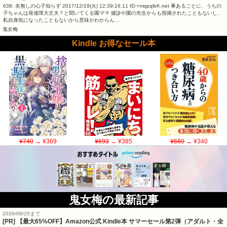
638: 名無しの心子知らず 2017/12/19(火) 12:39:16.11 ID:+mqpqlbK.net 事あるごとに、うちの
子ちゃんは発達障大丈夫？と聞いてくる園ママ 健診や園の先生からも指摘されたこともないし、
私自身気になったこともないから意味がわからん…
鬼女梅
Kindle お得なセール本
¥740
→ ¥369
¥693
→ ¥385
¥680
→ ¥340
鬼女梅の最新記事
2026/08/20まで
[PR]
【最大65%OFF】Amazon公式 Kindle本 サマーセール第2弾（アダルト・全