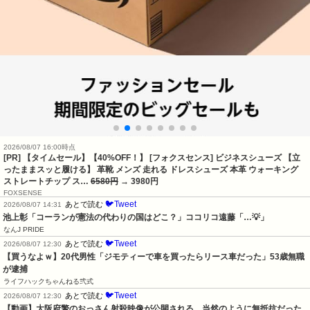
2026/08/07 16:00時点
[PR] 【タイムセール】【40%OFF！】 [フォクスセンス] ビジネスシューズ 【立
ったままスッと履ける】 革靴 メンズ 走れる ドレスシューズ 本革 ウォーキング
ストレートチップ ス…
6580円
→ 3980円
FOXSENSE
🐦Tweet
あとで読む
2026/08/07 14:31
池上彰「コーランが憲法の代わりの国はどこ？」ココリコ遠藤「…💡」
なんJ PRIDE
🐦Tweet
あとで読む
2026/08/07 12:30
【買うなよｗ】20代男性「ジモティーで車を買ったらリース車だった」53歳無職
が逮捕
ライフハックちゃんねる弐式
🐦Tweet
あとで読む
2026/08/07 12:30
【動画】大阪府警のおっさん射殺映像が公開される。当然のように無抵抗だった