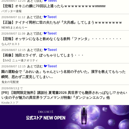
🐦Tweet
あとで読む
2026/08/07 12:25
【悲報】オキニの嬢に70回以上通ったらｗｗｗｗｗｗｗｗｗwwww
バズッター速報
🐦Tweet
あとで読む
2026/08/07 11:12
【正論】ナイナイ岡村に世の夫たちが『大共感』してしまうｗｗｗｗｗｗｗｗ
NEWSまとめもりー
🐦Tweet
あとで読む
2026/08/07 11:39
【悲報】オッサンになると飲めなくなる飲料「ファンタ」・・・・・・・・・
なんJクエスト
🐦Tweet
あとで読む
2026/08/07 12:15
【画像】池田エライザ、ぽっちゃりしてしまう・・・
【2ch】ニュー速クオリティ
🐦Tweet
あとで読む
2026/08/07 12:15
園の運動会で「みれいあ」ちゃんという名前の子がいた。漢字を教えてもらった
瞬間、思わず二度見してしまい…
鬼女の宅配便
2026/08/13まで
[PR] 【期間限定無料】講談社 夏電書2026 異世界でも翻弄されっぱなし!? かわい
い女の子が魅力の異世界ラブコメマンガ特集!『ダンジョンエルフ』他
Kindleストア