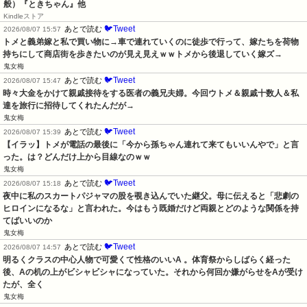
般）『ときちゃん』他
Kindleストア
🐦Tweet
あとで読む
2026/08/07 15:57
トメと義弟嫁と私で買い物に→車で連れていくのに徒歩で行って、嫁たちを荷物
持ちにして商店街を歩きたいのが見え見えｗｗトメから後退していく嫁ズ→
鬼女梅
🐦Tweet
あとで読む
2026/08/07 15:47
時々大金をかけて親戚接待をする医者の義兄夫婦。今回ウトメ＆親戚十数人＆私
達を旅行に招待してくれたんだが→
鬼女梅
🐦Tweet
あとで読む
2026/08/07 15:39
【イラッ】トメが電話の最後に「今から孫ちゃん連れて来てもいいんやで」と言
った。は？どんだけ上から目線なのｗｗ
鬼女梅
🐦Tweet
あとで読む
2026/08/07 15:18
夜中に私のスカートパジャマの股を覗き込んでいた継父。母に伝えると「悲劇の
ヒロインになるな」と言われた。今はもう既婚だけど両親とどのような関係を持
てばいいのか
鬼女梅
🐦Tweet
あとで読む
2026/08/07 14:57
明るくクラスの中心人物で可愛くて性格のいいA 。体育祭からしばらく経った
後、Aの机の上がビシャビシャになっていた。それから何回か嫌がらせをAが受け
たが、全く
鬼女梅