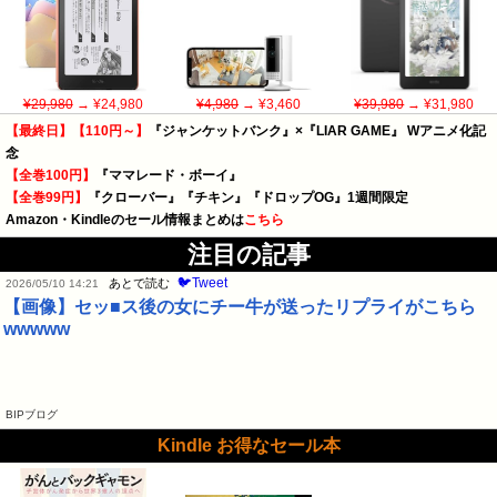
¥29,980
→ ¥24,980
¥4,980
→ ¥3,460
¥39,980
→ ¥31,980
【最終日】【110円～】
『ジャンケットバンク』×『LIAR GAME』 Wアニメ化記
念
【全巻100円】
『ママレード・ボーイ』
【全巻99円】
『クローバー』『チキン』『ドロップOG』1週間限定
Amazon・Kindleのセール情報まとめは
こちら
注目の記事
🐦Tweet
あとで読む
2026/05/10 14:21
【画像】セッ■ス後の女にチー牛が送ったリプライがこちら
wwwww
BIPブログ
Kindle お得なセール本