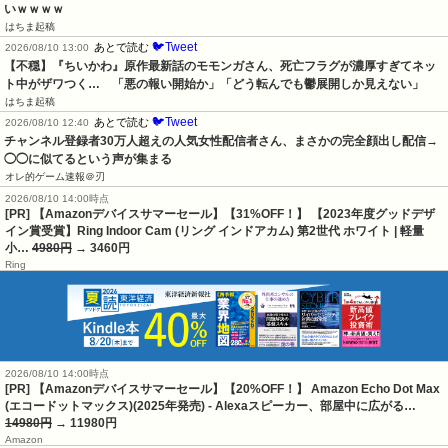
いｗｗｗｗ
はちま起稿
🐦Tweet
あとで読む
2026/08/10 13:00
【不穏】『ちいかわ』原作最新話のモモンガさん、死亡フラグが濃厚すぎてネッ
ト中がザワつく…　「悪の報い開始か」「どう転んでも鬱展開しか見えない」
はちま起稿
🐦Tweet
あとで読む
2026/08/10 12:40
チャンネル登録者30万人超えの人気女性配信者さん、まさかの完全顔出し配信→
◯◯に似てるという声が集まる
オレ的ゲーム速報＠刃
2026/08/10 14:00時点
[PR] 【Amazonデバイスサマーセール】【31%OFF！】 【2023年度グッドデザ
イン賞受賞】Ring Indoor Cam (リング インドアカム) 第2世代 ホワイト | 軽量
小…
4980円
→ 3460円
Ring
2026/08/10 14:00時点
[PR] 【Amazonデバイスサマーセール】【20%OFF！】 Amazon Echo Dot Max
(エコードットマックス)(2025年発売) - Alexaスピーカー、部屋中に広がる…
14980円
→ 11980円
Amazon