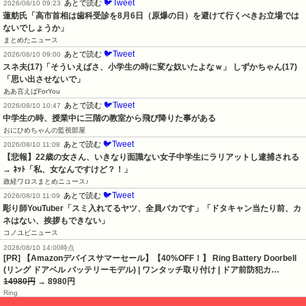
🐦Tweet
あとで読む
2026/08/10 09:23
蓮舫氏「高市首相は歯科受診を8月6日（原爆の日）を避けて行くべきお立場では
ないでしょうか」
まとめたニュース
🐦Tweet
あとで読む
2026/08/10 09:00
スネ夫(17)「そういえばさ、小学生の時に変な奴いたよなｗ」 しずかちゃん(17)
「思い出させないで」
ああ言えばForYou
🐦Tweet
あとで読む
2026/08/10 10:47
中学生の時、授業中に三階の教室から飛び降りた事がある
おにひめちゃんの監視部屋
🐦Tweet
あとで読む
2026/08/10 11:08
【悲報】22歳の女さん、いきなり面識ない女子中学生にラリアットし逮捕される 
→ ﾈｯﾄ「私、女なんですけど？！」
政経ワロスまとめニュース♪
🐦Tweet
あとで読む
2026/08/10 11:09
彫り師YouTuber「スミ入れてるヤツ、全員バカです」「ドタキャン当たり前、カ
ネはない、挨拶もできない」
コノユビニュース
2026/08/10 14:00時点
[PR] 【Amazonデバイスサマーセール】【40%OFF！】 Ring Battery Doorbell
(リング ドアベル バッテリーモデル) | ワンタッチ取り付け | ドア前防犯カ…
14980円
→ 8980円
Ring