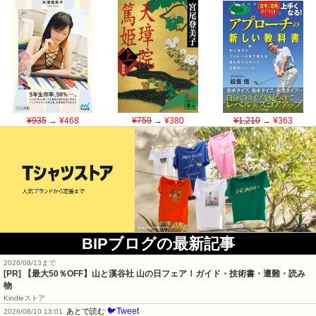
¥935
→ ¥468
¥759
→ ¥380
¥1,210
→ ¥363
BIPブログの最新記事
2026/08/13まで
[PR]
【最大50％OFF】山と溪谷社 山の日フェア！ガイド・技術書・遭難・読み
物
Kindleストア
🐦Tweet
あとで読む
2026/08/10 13:01