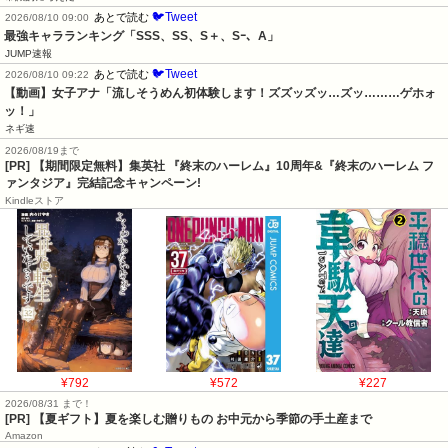
🐦Tweet
あとで読む
2026/08/10 09:00
最強キャラランキング「SSS、SS、S＋、Sｰ、A」
JUMP速報
🐦Tweet
あとで読む
2026/08/10 09:22
【動画】女子アナ「流しそうめん初体験します！ズズッズッ…ズッ………ゲホォ
ッ！」
ネギ速
2026/08/19まで
[PR] 【期間限定無料】集英社 『終末のハーレム』10周年&『終末のハーレム フ
ァンタジア』完結記念キャンペーン!
Kindleストア
¥792
¥572
¥227
2026/08/31 まで！
[PR]
【夏ギフト】夏を楽しむ贈りもの お中元から季節の手土産まで
Amazon