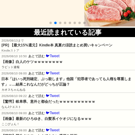
最近読まれている記事
2026/08/13まで
[PR]
【最大15%還元】Kindle本 真夏の涼読まとめ買いキャンペーン
Kindleストア
🐦Tweet
あとで読む
2026/08/10 10:50
【画像】白人のケツｗｗｗｗｗｗｗｗ
ラビット速報
🐦Tweet
あとで読む
2026/08/10 09:00
日本「はいっ死刑確定、ぶっ殺します」他国「犯罪者であっても人権を尊重しま
す」→…結果これなんだがどっちが正論？
カオスちゃんねる
🐦Tweet
あとで読む
2026/08/10 09:22
【驚愕】岐阜県、意外と都会だったｗｗｗｗｗｗｗｗｗｗ
なんJクエスト
🐦Tweet
あとで読む
2026/08/10 09:00
【画像】最新のひろゆき、白髪系イケオジになるｗｗｗ
ここぴょん！
🐦Tweet
あとで読む
2026/08/10 09:00