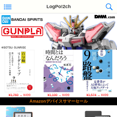
LogPo!2ch
Kindle日替わりセール ◆本日50冊が対象
¥1,760
→ ¥499
¥1,100
→ ¥499
¥1,574
→ ¥499
Amazonデバイスサマーセール