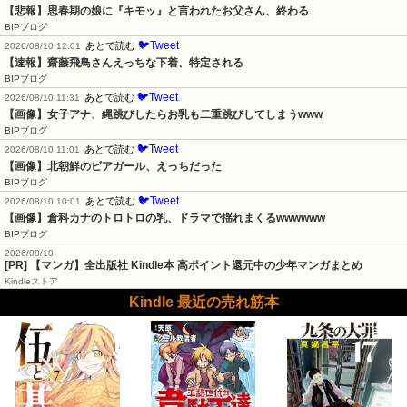
【悲報】思春期の娘に『キモッ』と言われたお父さん、終わる
BIPブログ
🐦Tweet
あとで読む
2026/08/10 12:01
【速報】齋藤飛鳥さんえっちな下着、特定される
BIPブログ
🐦Tweet
あとで読む
2026/08/10 11:31
【画像】女子アナ、縄跳びしたらお乳も二重跳びしてしまうwww
BIPブログ
🐦Tweet
あとで読む
2026/08/10 11:01
【画像】北朝鮮のビアガール、えっちだった
BIPブログ
🐦Tweet
あとで読む
2026/08/10 10:01
【画像】倉科カナのトロトロの乳、ドラマで揺れまくるwwwwww
BIPブログ
2026/08/10
[PR] 【マンガ】全出版社 Kindle本 高ポイント還元中の少年マンガまとめ
Kindleストア
Kindle 最近の売れ筋本