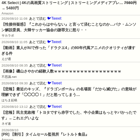
4K Select | 4Kの高画質ストリーミング | ストリーミングメディアプレ…
7980円
→ 5480円
Amazon
🐦Tweet
あとで読む
2026/08/10 11:08
【性接待疑惑】『これからはやらない』と言って済むことなのか…パク・ムンソ
ン解説委員、大韓サッカー協会の謝罪文に怒り・・
サカラボ
🐦Tweet
あとで読む
2026/08/10 11:05
【動画】素人がAIで作った「ドラクエ4」の90年代風アニメのクオリティが凄す
ぎる件
えび通
🐦Tweet
あとで読む
2026/08/10 08:35
【画像】磯山さやかの経験人数ｗｗｗｗｗｗｗｗｗｗｗｗｗｗｗｗｗｗ
不思議.net
🐦Tweet
あとで読む
2026/08/10 09:30
【悲報】最近のキッズ、『ドラゴンボール』の名場面「だから滅びた」の意味が
理解できず「◯◯◯◯！」だと怒ってしまう…
はちま起稿
🐦Tweet
あとで読む
2026/08/10 13:12
【悲報】民主党政権「トヨタですら赤字でした、中小企業はもっとヤバかったで
す」←これエグいよな
ネギ速
2026/08/10
[PR] 【割引】タイムセール監視所『レトルト食品』
Amazon