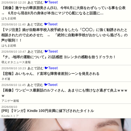
🐦Tweet
あとで読む
2026/08/10 12:20
【画像】激ヤセの華原朋美さん(51)、今年6月に大病をわずらっている事を公表　
→　6月から現在8月の身体が本当にマジで心配になると話題に…
はちま起稿
🐦Tweet
あとで読む
2026/08/10 11:40
【マジ注意】娘が自動車学校入校手続きをしたら「◯◯◯」に強く勧誘されたと
相談されたので止めさせた　→　「絶対に自動車学校がおかしいから逃げろ」の
声が殺到！！
はちま起稿
🐦Tweet
あとで読む
2026/08/10 10:47
『チ。-地球の運動について』21話感想 ヨレンタの感動を拾うドゥラカ！
萌えオタニュース速報
🐦Tweet
あとで読む
2026/08/10 10:23
【悲報】みいちゃん、ド直球な障害者差別シーンを発見される
ネギ速
🐦Tweet
あとで読む
2026/08/10 11:45
【画像】ワンピース最新話のルフィさん、あまりにも情けなさ過ぎて炎上ｗｗｗ
ｗ
アニゲー速報
2026/08/10
[PR] 【マンガ】Kindle 100円未満に値下げされたタイトル
Kindleストア