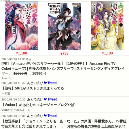
¥1,188
¥792
¥1,188
2026/08/10 14:00時点
[PR] 【Amazonデバイスサマーセール】【15%OFF！】 Amazon Fire TV
Cube(キューブ) | 究極の体験をハンズフリーで | ストリーミングメディアプレイ
ヤー …
19980円
→ 16980円
Amazon
🐦Tweet
あとで読む
2026/08/10 10:47
【朗報】50代がリストラされまくってる
ネギ速
🐦Tweet
あとで読む
2026/08/10 09:30
【Vtuber】めあたむのマネージャーブログやば
Vtuberまとめるよ～ん
🐦Tweet
あとで読む
2026/08/10 08:30
【放送事故】「チョコミントよりも　あ・な・た」の声優・降幡愛さん、TV番組
で巨大落とし穴に落とされてしまう　→　お前らの想像の300倍以上絵面がヤバ