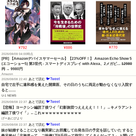
¥792
¥886
¥770
2026/08/09 04:00時点
[PR] 【Amazonデバイスサマーセール】【23%OFF！】 Amazon Echo Show 5
(エコーショー5) 第3世代 - スマートディスプレイ with Alexa、2メガピ…
12980
円
→ 9980円
Amazon
🐦Tweet
あとで読む
2026/08/08 22:40
自宅で左手に違和感を覚えた開業医、その日のうちに両足が動かなくなり入院す
ると……
U-1 NEWS
🐦Tweet
あとで読む
2026/08/08 22:37
【悲報】ヨークシン編読了後ワイ「幻影旅団つええええ！！！」→キメラアント
編読了後ワイ「」←これｗｗｗｗｗｗｗｗｗｗｗ
げーあにびより
🐦Tweet
あとで読む
2026/08/08 22:37
妹が結婚することになり義実家にお邪魔して出発当日の予定を話していた すると
義兄嫁が「北海道って、ご祝儀1万8千円って指定してくるんだって？」 と聞いて