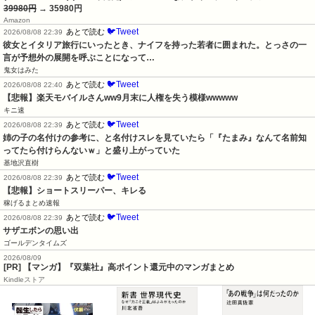
39980円
→ 35980円
Amazon
🐦Tweet
あとで読む
2026/08/08 22:39
彼女とイタリア旅行にいったとき、ナイフを持った若者に囲まれた。とっさの一
言が予想外の展開を呼ぶことになって…
鬼女はみた
🐦Tweet
あとで読む
2026/08/08 22:40
【悲報】楽天モバイルさんww9月末に人権を失う模様wwwww
キニ速
🐦Tweet
あとで読む
2026/08/08 22:39
姉の子の名付けの参考に、と名付けスレを見ていたら「『たまみ』なんて名前知
ってたら付けらんないｗ」と盛り上がっていた
基地沢直樹
🐦Tweet
あとで読む
2026/08/08 22:39
【悲報】ショートスリーパー、キレる
稼げるまとめ速報
🐦Tweet
あとで読む
2026/08/08 22:39
サザエボンの思い出
ゴールデンタイムズ
2026/08/09
[PR] 【マンガ】『双葉社』高ポイント還元中のマンガまとめ
Kindleストア