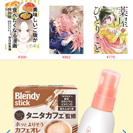
¥300
¥862
¥770