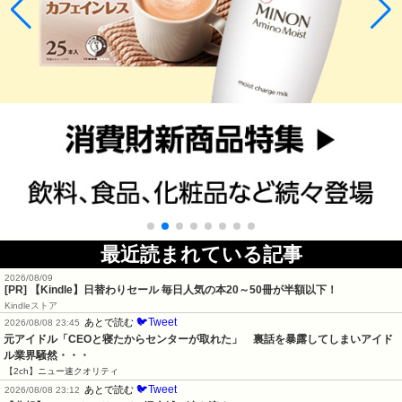
最近読まれている記事
2026/08/09
[PR]
【Kindle】日替わりセール 毎日人気の本20～50冊が半額以下！
Kindleストア
🐦Tweet
あとで読む
2026/08/08 23:45
元アイドル「CEOと寝たからセンターが取れた」　裏話を暴露してしまいアイド
ル業界騒然・・・
【2ch】ニュー速クオリティ
🐦Tweet
あとで読む
2026/08/08 23:12