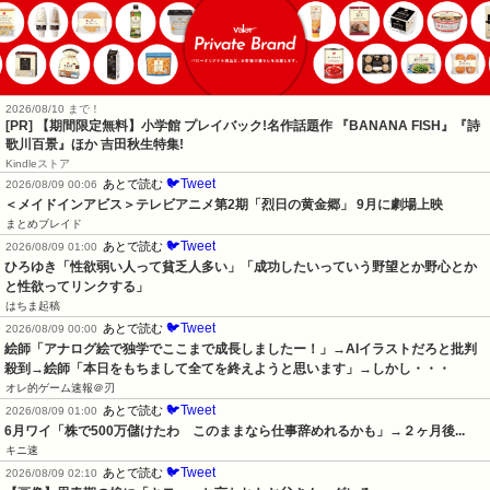
2026/08/10 まで！
[PR] 【期間限定無料】小学館 プレイバック!名作話題作 『BANANA FISH』『詩
歌川百景』ほか 吉田秋生特集!
Kindleストア
🐦Tweet
あとで読む
2026/08/09 00:06
＜メイドインアビス＞テレビアニメ第2期「烈日の黄金郷」 9月に劇場上映
まとめブレイド
🐦Tweet
あとで読む
2026/08/09 01:00
ひろゆき「性欲弱い人って貧乏人多い」「成功したいっていう野望とか野心とか
と性欲ってリンクする」
はちま起稿
🐦Tweet
あとで読む
2026/08/09 00:00
絵師「アナログ絵で独学でここまで成長しましたー！」→AIイラストだろと批判
殺到→絵師「本日をもちまして全てを終えようと思います」→しかし・・・
オレ的ゲーム速報＠刃
🐦Tweet
あとで読む
2026/08/09 01:00
6月ワイ「株で500万儲けたわ　このままなら仕事辞めれるかも」→２ヶ月後...
キニ速
🐦Tweet
あとで読む
2026/08/09 02:10