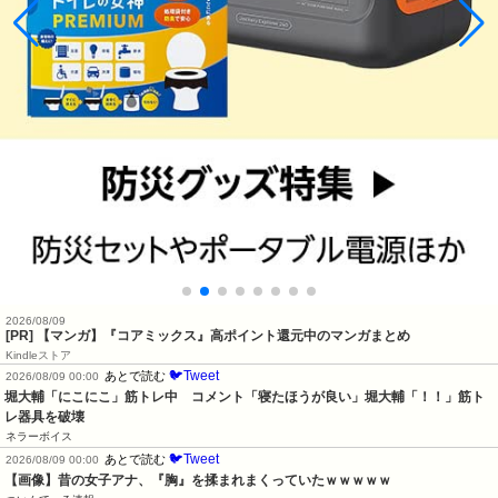
2026/08/09
[PR] 【マンガ】『コアミックス』高ポイント還元中のマンガまとめ
Kindleストア
🐦Tweet
あとで読む
2026/08/09 00:00
堀大輔「にこにこ」筋トレ中　コメント「寝たほうが良い」堀大輔「！！」筋ト
レ器具を破壊
ネラーボイス
🐦Tweet
あとで読む
2026/08/09 00:00
【画像】昔の女子アナ、『胸』を揉まれまくっていたｗｗｗｗｗ