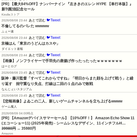
[PR] 【最大84%OFF】ナンバーナイン 『左ききのエレン HYPE 【単行本版】』
新刊配信記念セール
Kindleストア
🐦Tweet
あとで読む
2026/08/08 23:44
不倫してるのバレた wwwww
ふぇー速
🐦Tweet
あとで読む
2026/08/08 23:44
京極はん「東京のうどんはカスや」
ダイエット速報
🐦Tweet
あとで読む
2026/08/08 23:44
【画像】ノンフライヤーで手羽先の唐揚げ作ったったったｗｗｗｗｗｗｗ
はーとログ
🐦Tweet
あとで読む
2026/08/08 23:45
阪神・藤川監督「すべてこれからですね」「明日からまた顔を上げて戦う」と繰
り返す　拙守重なり失点、打線は二回の１点のみで敗戦
なんじぇいスタジアム
🐦Tweet
あとで読む
2026/08/08 23:45
【悲報画像】よゐこの二人、新しいゲームチャンネルを立ち上げるwwww
ゲーム魔人
2026/08/09 04:00時点
[PR] 【Amazonデバイスサマーセール】【10%OFF！】 Amazon Echo Show 11
(エコーショー11) (2025年発売) - シームレスなデザイン、11インチフルH…
39980円
→ 35980円
Amazon