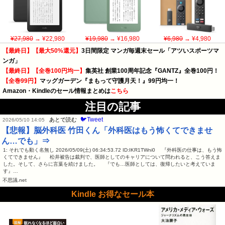
¥27,980
→ ¥22,980
¥19,980
→ ¥16,980
¥6,980
→ ¥4,980
【最終日】【最大50%還元】
3日間限定 マンガ毎週末セール「アツいスポーツマ
ンガ」
【最終日】【全巻100円均一】
集英社 創業100周年記念『GANTZ』全巻100円！
【全巻99円】
マッグガーデン『まもって守護月天！』99円均一！
Amazon・Kindleのセール情報まとめは
こちら
注目の記事
🐦Tweet
あとで読む
2026/05/10 14:05
【悲報】脳外科医 竹田くん「外科医はもう怖くてできませ
ん…でも」⇒
1: それでも動く名無し 2026/05/09(土) 06:34:53.72 ID:IKR1TWni0 『外科医の仕事は、もう怖
くてできません』 松井被告は裁判で、医師としてのキャリアについて問われると、こう答えま
した。そして、さらに言葉を続けました。 『でも…医師としては、復帰したいと考えていま
す』…
不思議.net
Kindle お得なセール本