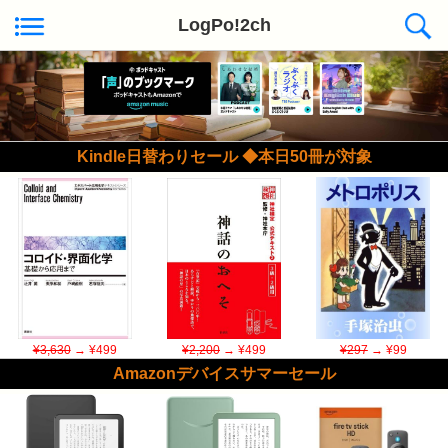
LogPo!2ch
Kindle日替わりセール ◆本日50冊が対象
¥3,630
→ ¥499
¥2,200
→ ¥499
¥297
→ ¥99
Amazonデバイスサマーセール