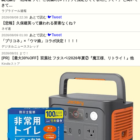
きて…
ラブラドール速報
🐦Tweet
あとで読む
2026/08/08 22:36
【悲報】久保建英って嫌われる要素なくね？
ネギ速
🐦Tweet
あとで読む
2026/08/09 01:00
「プリコネ」×「ウマ娘」コラボ決定！！！！
デジタルニューススレッド
2026/08/31 まで！
[PR] 【最大30%OFF】双葉社 フタスペ!2026年夏②『魔王様、リトライ！』他
Kindleストア