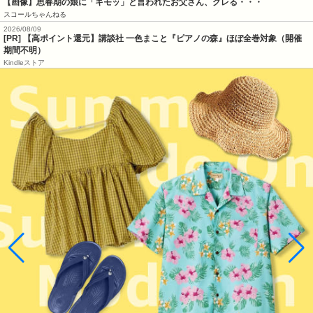
【画像】思春期の娘に「キモッ」と言われたお父さん、グレる・・・
スコールちゃんねる
2026/08/09
[PR]
【高ポイント還元】講談社 一色まこと『ピアノの森』ほぼ全巻対象（開催
期間不明）
Kindleストア