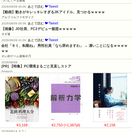
ついんてーる速報
🐦Tweet
あとで読む
2026/08/09 00:00
【動画】動きがキレッキレすぎるJKアイドル、見つかるｗｗｗｗ
アルファルファモザイク
🐦Tweet
あとで読む
2026/08/09 00:06
【画像】JD社長、FC2デビュー疑惑ｗｗｗｗｗ
ネギ速
🐦Tweet
あとで読む
2026/08/09 01:00
会社「キミ、転勤ね」 男性社員「なら辞めますわ」 → 凄いことになるｗｗｗｗ
ｗｗ
オレ的ゲーム速報＠刃
2026/08/09
[PR] 【特集】PC環境まるごと見直しストア
Amazon
¥3,168
¥2,750 (+1,387pt)
¥2,156
2026/08/14 まで！