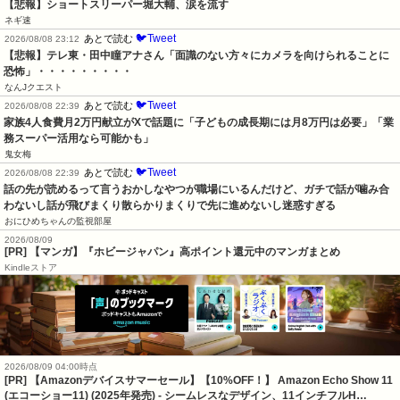
【悲報】ショートスリーパー堀大輔、涙を流す
ネギ速
🐦Tweet
あとで読む
2026/08/08 23:12
【悲報】テレ東・田中瞳アナさん「面識のない方々にカメラを向けられることに
恐怖」・・・・・・・・・
なんJクエスト
🐦Tweet
あとで読む
2026/08/08 22:39
家族4人食費月2万円献立がXで話題に「子どもの成長期には月8万円は必要」「業
務スーパー活用なら可能かも」
鬼女梅
🐦Tweet
あとで読む
2026/08/08 22:39
話の先が読めるって言うおかしなやつが職場にいるんだけど、ガチで話が噛み合
わないし話が飛びまくり散らかりまくりで先に進めないし迷惑すぎる
おにひめちゃんの監視部屋
2026/08/09
[PR] 【マンガ】『ホビージャパン』高ポイント還元中のマンガまとめ
Kindleストア
2026/08/09 04:00時点
[PR] 【Amazonデバイスサマーセール】【10%OFF！】 Amazon Echo Show 11
(エコーショー11) (2025年発売) - シームレスなデザイン、11インチフルH…