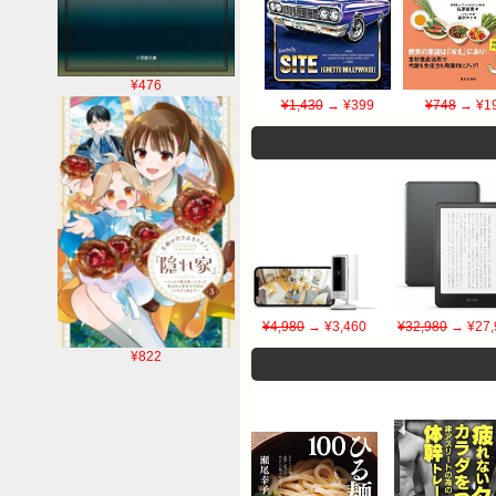
¥476
¥1,430
→ ¥399
¥748
→ ¥1
¥4,980
→ ¥3,460
¥32,980
→ ¥27,
¥822