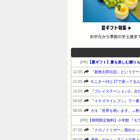
[PR]
【夏ギフト】夏を楽しむ贈りも
12:05
『新桃太郎伝説』というゲー
11:05
モニター24と27で迷ってる
10:05
『プレイステーション2』出
09:05
『イナズマイレブン』で一番
08:05
ガキ「世界を救います」←飽
[PR]
【期間限定無料】小学館 『モラ
07:05
『クロノトリガー』面白かっ
06:05
漫画・ゲーム・アニメで史上