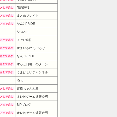
筋肉速報
あとで読む
まとめブレイド
あとで読む
なんJ PRIDE
あとで読む
Amazon
JUMP速報
あとで読む
すまいる(^-^)ぶろぐ
あとで読む
なんJ PRIDE
あとで読む
ずっと日曜日のターン
あとで読む
うまぴょいチャンネル
あとで読む
Ring
資格ちゃんねる
あとで読む
オレ的ゲーム速報＠刃
あとで読む
BIPブログ
あとで読む
オレ的ゲーム速報＠刃
あとで読む