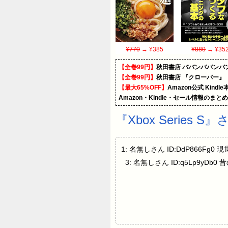
¥770
→ ¥385
¥880
→ ¥35
【全巻99円】
秋田書店 ババンババンバ
【全巻99円】
秋田書店 『クローバー』
【最大65%OFF】
Amazon公式 Kind
Amazon・Kindle・セール情報のまと
『Xbox Serie
1: 名無しさん ID:DdP866F
3: 名無しさん ID:q5Lp9yDb