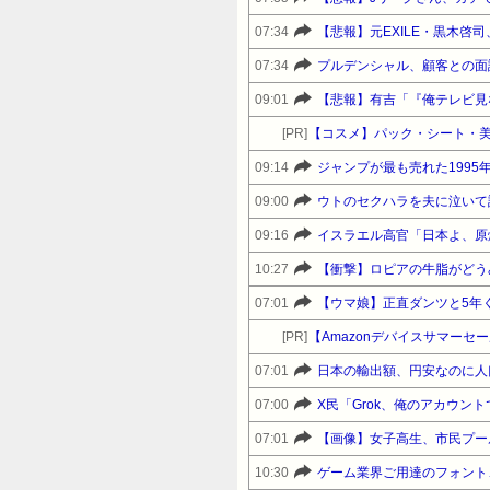
07:34
07:34
プルデンシャル、顧客との面
09:01
[PR]
【コスメ】パック・シート・美
09:14
ジャンプが最も売れた199
09:00
09:16
イスラエル高官「日本よ、原
10:27
【衝撃】ロピアの牛脂がどう
07:01
【ウマ娘】正直ダンツと5年
[PR]
07:01
日本の輸出額、円安なのに人
07:00
X民「Grok、俺のアカウ
07:01
【画像】女子高生、市民プー
10:30
ゲーム業界ご用達のフォント、