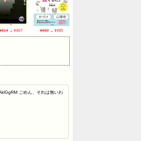
¥814
→ ¥407
¥990
→ ¥495
DAklGgRM ごめん、それは無いわ