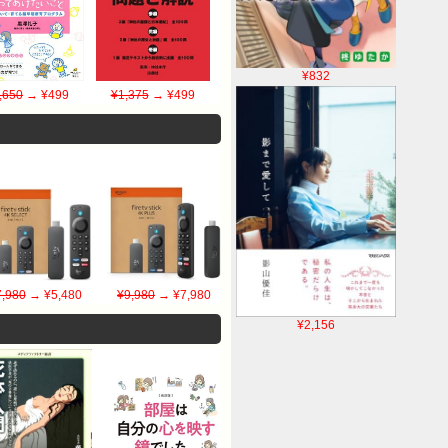
¥832
,650
→ ¥499
¥1,375
→ ¥499
7,980
→ ¥5,480
¥9,980
→ ¥7,980
¥2,156