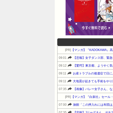
[PR]
【マンガ】『KADOKAWA
09:01
【悲報】女子ダンス部、緊急
09:12
【驚愕】東京都、ようやく気
09:11
09:11
大地震が起きても手術をやり
07:35
【画像】バレー女子さん、な
[PR]
【マンガ】『白泉社』セール
07:00
旅館「この押入れには布団は
07:35
【悲報】Jリーグさん、ガチ