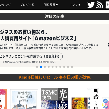
ンキング
ブログ一覧
閲覧履歴▼
リンク▼
ブックマーク
最近読んだ
あとで読む
ネットスーパー
飲食店舗用品
セール情報
注目の記事
Kindle日替わりセール ◆本日50冊が対象