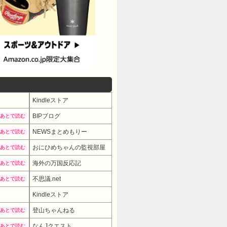
Kindleストア
BIPブログ
あとで読む
NEWSまとめもりー
あとで読む
おにひめちゃんの監視部屋
あとで読む
海外の万国反応記
あとで読む
不思議.net
あとで読む
Kindleストア
登山ちゃんねる
あとで読む
なんJクエスト
あとで読む