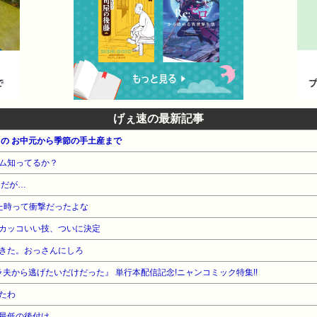
げぇ速の最新記事
の お中元から季節の手土産まで
ム知ってるか？
んだが…
た時って衝撃だったよな
カッコいい技、ついに決定
きた。おっさんにしろ
夫から逃げたいだけだった』 単行本配信記念!ニャンコミック特集!!
たわ
最低の後付け