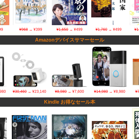
99
¥968
→ ¥399
¥1,650
→ ¥499
¥1,760
→ ¥499
¥1
Amazonデバイスサマーセール
980
¥30,460
→ ¥23,140
¥8,980
→ ¥7,600
¥14,980
→ ¥8,980
¥
Kindle お得なセール本