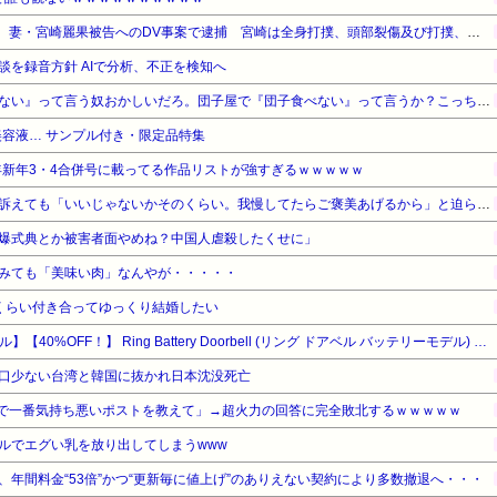
【悲報】元EXILE・黒木啓司、妻・宮崎麗果被告へのDV事案で逮捕 宮崎は全身打撲、頭部裂傷及び打撲、頸部損傷の怪我
談を録音方針 AIで分析、不正を検知へ
【悲報】有吉「『俺テレビ見ない』って言う奴おかしいだろ。団子屋で『団子食べない』って言うか？こっちは芸人だぞ」
容液… サンプル付き・限定品特集
5年新年3・4合併号に載ってる作品リストが強すぎるｗｗｗｗｗ
ウトのセクハラを夫に泣いて訴えても「いいじゃないかそのくらい。我慢してたらご褒美あげるから」と迫られた。夫が気持ち悪くて悲鳴をあげたら「うるさい」とグーで殴られた
爆式典とか被害者面やめね？中国人虐殺したくせに」
みても「美味い肉」なんやが・・・・・
くらい付き合ってゆっくり結婚したい
【Amazonデバイスサマーセール】【40%OFF！】 Ring Battery Doorbell (リング ドアベル バッテリーモデル) | ワンタッチ取り付け | ドア前防犯カメラ用途にも | スマホ対応ドアホン | 本体充電も簡単 | Ring Home プラン30日間無料体験付き - サテンニッケル
口少ない台湾と韓国に抜かれ日本沈没死亡
ントで一番気持ち悪いポストを教えて」→超火力の回答に完全敗北するｗｗｗｗｗ
ルでエグい乳を放り出してしまうwww
年間料金“53倍”かつ“更新毎に値上げ”のありえない契約により多数撤退へ・・・