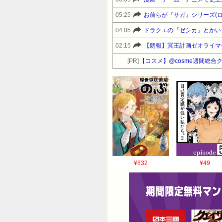
05:25
お前らが『サガ』シリーズ(
04:05
ドラクエの『ゼシカ』とかい
02:15
【朗報】冥王計画ゼオライマ
[PR]
【コスメ】@cosme週間総合
¥832
¥49