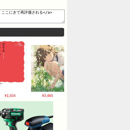
¥1,034
¥3,465