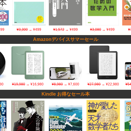
99
¥3,300
→ ¥499
¥1,572
→ ¥499
¥3,080
→ ¥499
¥
Amazonデバイスサマーセール
80
¥19,980
→ ¥16,980
¥8,980
→ ¥7,600
¥27,980
→ ¥22,980
¥54
Kindle お得なセール本