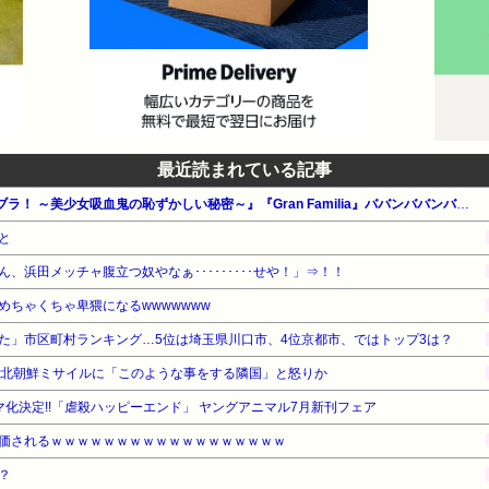
最近読まれている記事
【全巻99円】秋田書店 『いんブラ！ ～美少女吸血鬼の恥ずかしい秘密～』『Gran Familia』ババンババンバンバンパイア最新巻発売記念吸血鬼セール！
と
、浜田メッチャ腹立つ奴やなぁ･････････せや！」⇒！！
めちゃくちゃ卑猥になるwwwwwww
た」市区町村ランキング…5位は埼玉県川口市、4位京都市、ではトップ3は？
の北朝鮮ミサイルに「このような事をする隣国」と怒りか
ラマ化決定!!「虐殺ハッピーエンド」 ヤングアニマル7月新刊フェア
価されるｗｗｗｗｗｗｗｗｗｗｗｗｗｗｗｗｗｗ
？