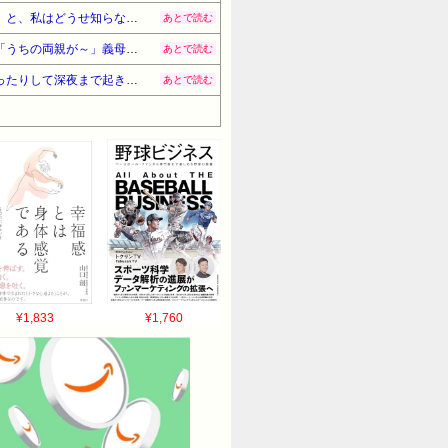
トメの手紙「孫の百日祝いですね。お金とスタジオのチラシを入れておきますから、写真を撮りに行きなさいね」と、私はどうせ知らないだろう前提で送ってくる
あとで読む
私「実家に帰る」義母「お邪魔しますでしょ」→私「（義実家に）お邪魔します」義母「ただいまでしょ」→私「うちの両親が～」義母「もう親じゃないでしょ」
あとで読む
【もし確認していたら…】「太陽が眠ったこの時間からが霊達の領域だ！」と、こっそり夜中起きて降霊術をやったりして深夜まで起きてた「今日も降霊は失敗か」と思って
あとで読む
¥1,833
¥1,760