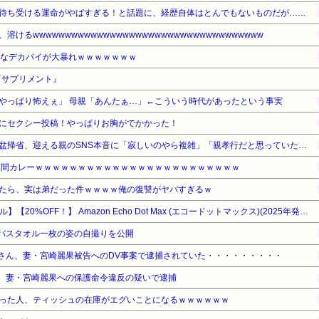
待ち受ける運命がやばすぎる！と話題に、経歴自体はとんでもないものだが……
けるwwwwwwwwwwwwwwwwwwwwwwwwwwwwwwwwwwww
んなデカパイが大暴れｗｗｗｗｗｗｗ
『サプリメント』
やっぱり怖えぇ」 母親「あんたぁ…」←こういう時代があったという事実
にセクシー投稿！やっぱりお胸がでかかった！
「来てもらうのも疲れる」お盆帰省、迎える親のSNS本音に「寂しいのやら複雑」「親孝行だと思っていたのに」
林間カレーｗｗｗｗｗｗｗｗｗｗｗｗｗｗｗｗｗｗｗｗｗｗｗｗ
たら、実は弟だった件ｗｗｗｗ俺の復讐がヤバすぎるｗ
【Amazonデバイスサマーセール】【20%OFF！】 Amazon Echo Dot Max (エコードットマックス)(2025年発売) - Alexaスピーカー、部屋中に広がるサウンド、スマートホームハブ内蔵、アメジスト
、バスタオル一枚の姿の自撮りを公開
啓司さん、妻・宮崎麗果被告へのDV事案で逮捕されていた・・・・・・・・・
司、妻・宮崎麗果への保護命令違反の疑いで逮捕
った人、ティッシュの在庫がエグいことになるｗｗｗｗｗｗ