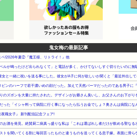
鬼女梅の最新記事
スペ!2026年夏②『魔王様、リトライ！』他
ベルが鳴ったけど出られなくて」と電話が多く、かけてないしすぐ切りたいのに無
りのズボンを大量に持たされた。デザインがお爺さん臭いし、お父さんのお下がり
夜職女子』 新刊配信記念フェア!
のお酒を発見。絶賛厨二病真っ盛りな私は「これは選ばれし者だけが飲める聖なる