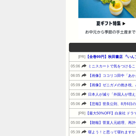
[PR]
05:06
ミニスカートで気をつけるこ
06:05
【画像】ココリコ田中「あかん
05:09
【画像】ゼニガメの抱き枕、
05:08
日本人が減り「外国人が増え
05:06
【悲報】世良公則、8月6日
[PR]
【最大50%OFF】白泉社 ド
05:00
【朗報】菅直人元総理、再評
05:39
寝よう！と思って寝れますか