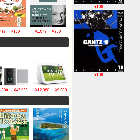
¥100
748
→ ¥199
¥1,078
→ ¥399
¥100
,900
→ ¥43,920
¥12,980
→ ¥9,980