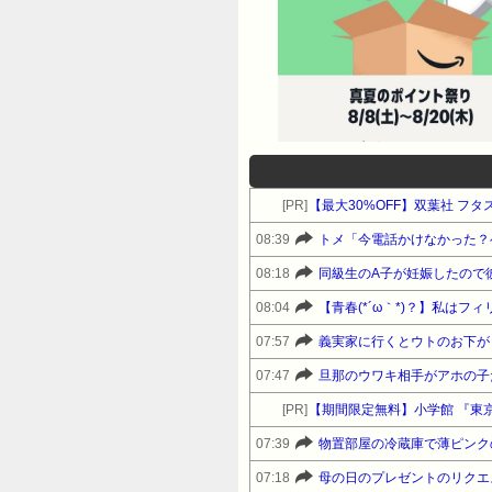
[PR]
【最大30%OFF】双葉社 フタ
08:39
トメ「今電話かけなかった？
08:18
08:04
07:57
義実家に行くとウトのお下が
07:47
[PR]
【期間限定無料】小学館 『東京
07:39
物置部屋の冷蔵庫で薄ピンク
07:18