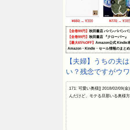
¥660
→ ¥300
¥770
→ ¥38
【全巻99円】
秋田書店 ババンババンバ
【全巻99円】
秋田書店 『クローバー』
【最大65%OFF】
Amazon公式 Kind
Amazon・Kindle・セール情報のまと
【夫婦】うちの夫
い？残念ですがウ
171: 可愛い奥様[] 2018/02/
んだけど、モテる旦那いる奥様方