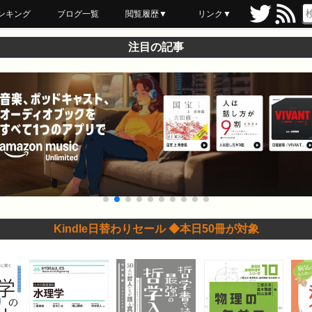
ンキング
ブログ一覧
閲覧履歴▼
リンク▼
ブックマーク
最近読んだ
あとで読む
ネットスーパー
飲食店舗用品
セール情報
注目の記事
Kindle日替わりセール ◆本日50冊が対象