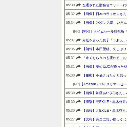
05:39
左遷された財務省エリートに
05:32
【画像】日本のライオンさん、溶
05:34
【画像】JKダンス部、いろ
[PR]
【割引】タイムセール監視所
05:37
赤紙を貰った息子「うあぁ…
05:35
【朗報】本田望結、久しぶり
05:31
05:31
【画像】安心系JCが作った
05:30
【報復】不倫されたかと思っ
[PR]
05:30
【画像】加藤あい(43)さん
05:30
【衝撃】元EXILE・黒木
05:30
【悲報】元EXILE・黒木啓
05:27
【悲報】完全に買い物しくじ