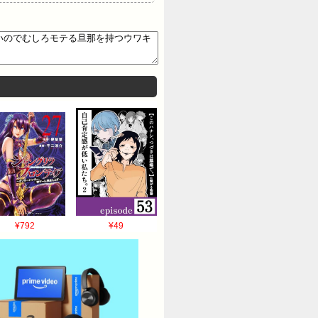
¥792
¥49