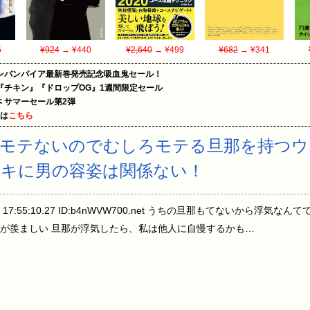
5
¥924
→ ¥440
¥2,640
→ ¥499
¥682
→ ¥341
ンバンパイア最新巻発売記念吸血鬼セール！
『チキン』『ドロップOG』1週間限定セール
le本 サマーセール第2弾
めは
こちら
はモテないのでむしろモテる旦那を持つウ
ワキに男の容姿は関係ない！
09(金) 17:55:10.27 ID:b4nWVW700.net うちの旦那もてないから
が羨ましい 旦那が浮気したら、私は他人に自慢するかも…