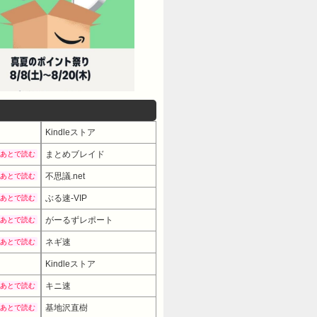
Kindleストア
まとめブレイド
あとで読む
不思議.net
あとで読む
ぶる速-VIP
あとで読む
がーるずレポート
あとで読む
ネギ速
あとで読む
Kindleストア
キニ速
あとで読む
基地沢直樹
あとで読む