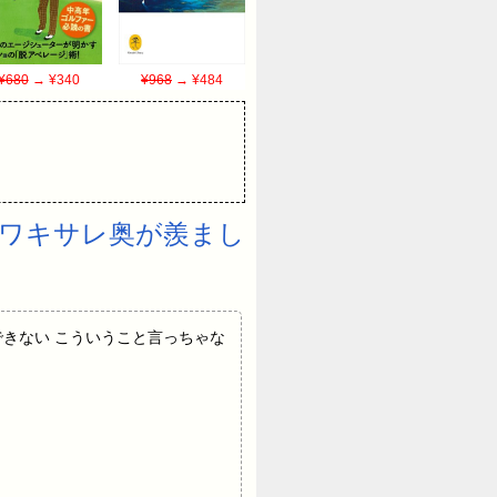
¥680
→ ¥340
¥968
→ ¥484
ワキサレ奥が羨まし
浮気なんてできない こういうこと言っちゃな