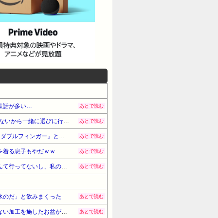
駄話が多い…
あとで読む
同級生のA子が妊娠したので彼女と一緒に祝いを送る事にした。彼女がA子に何が欲しいか聞くと「最近外出してないから一緒に選びに行っていいか」と言うので、三人で行
あとで読む
【青春(*´ω｀*)？】私はフィリピンのハーフで若干濃いめの顔だった。加えて天然パーマだったのである男子に『ダブルフィンガー』と呼ばれてた…
あとで読む
を着る息子もやだｗｗ
あとで読む
旦那のウワキ相手がアホの子だった「イシャ料って病院に行く事になったら払うお金でしょ？奥さんは病院になんて行ってないし、私の方が100倍辛くて病院行くかもだか
あとで読む
水のだ」と飲みまくった
あとで読む
母の日のプレゼントのリクエストを聞いてくる割に毎回言ったものと違うものを送ってくる息子嫁。表面に滑らない加工を施したお盆が欲しいて言ったら木製のつるつる滑る
あとで読む