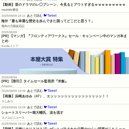
【動画】昔のドラマのレ◯プシーン、今見るとアウトすぎるｗｗｗｗｗｗｗｗｗ
mashlife通信
🐦Tweet
あとで読む
2026/08/09 16:11
海外「最も幸運な歴史を歩んできた国ってどこだと思う？」
海外の万国反応記
2026/08/09
[PR] 【マンガ】『フロンティアワークス』セール・キャンペーン中のマンガ本ま
とめ
Kindleストア
2026/08/09
[PR] 【割引】タイムセール監視所『米飯』
Amazon
🐦Tweet
あとで読む
2026/08/09 16:09
【画像】浜崎あゆみ（47）、エッッッッッッッッッッッッッッッ！！
うしみつ
🐦Tweet
あとで読む
2026/08/09 16:09
ショートスリーパー堀大輔氏、涙を流す
コノユビニュース
🐦Tweet
あとで読む
2026/08/09 16:10