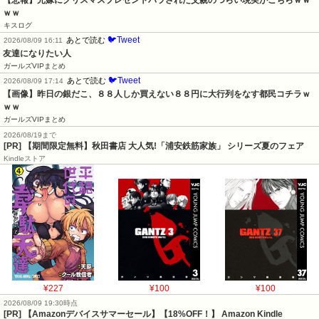
【悲報】元嫁にクリスマスプレゼントバラされた父親のつらい現実がこちらｗｗ
ｗｗ
キスログ
🐦Tweet
あとで読む
2026/08/09 16:11
友達になりたい人
ガールズVIPまとめ
🐦Tweet
あとで読む
2026/08/09 17:14
【画像】昨日の銀だこ、８８人しか買えない８８円に大行列をなす都民コチラｗ
ｗｗ
ガールズVIPまとめ
2026/08/19まで
[PR] 【期間限定無料】秋田書店 大人気!「浦安鉄筋家族」 シリーズ夏のフェア
Kindleストア
¥227
¥100
¥100
2026/08/09 19:30時点
[PR] 【Amazonデバイスサマーセール】【18%OFF！】 Amazon Kindle