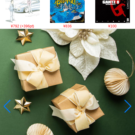
¥792 (+396pt)
¥836
¥100