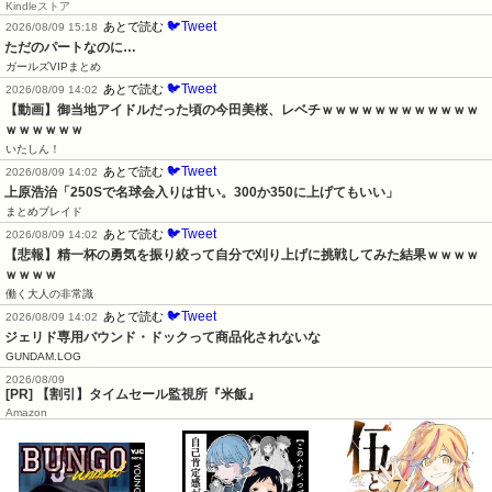
Kindleストア
🐦Tweet
あとで読む
2026/08/09 15:18
ただのパートなのに…
ガールズVIPまとめ
🐦Tweet
あとで読む
2026/08/09 14:02
【動画】御当地アイドルだった頃の今田美桜、レベチｗｗｗｗｗｗｗｗｗｗｗｗ
ｗｗｗｗｗｗ
いたしん！
🐦Tweet
あとで読む
2026/08/09 14:02
上原浩治「250Sで名球会入りは甘い。300か350に上げてもいい」
まとめブレイド
🐦Tweet
あとで読む
2026/08/09 14:02
【悲報】精一杯の勇気を振り絞って自分で刈り上げに挑戦してみた結果ｗｗｗｗ
ｗｗｗｗ
働く大人の非常識
🐦Tweet
あとで読む
2026/08/09 14:02
ジェリド専用バウンド・ドックって商品化されないな
GUNDAM.LOG
2026/08/09
[PR] 【割引】タイムセール監視所『米飯』
Amazon