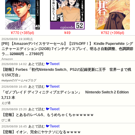
¥770 (+385pt)
¥49
¥792 (+396pt)
2026/08/09 19:30時点
[PR] 【Amazonデバイスサマーセール】【15%OFF！】 Kindle Paperwhite シグ
ニチャーエディション (32GB) 7インチディスプレイ、明るさ自動調整、色調調節
ラ…
32980円
→ 27980円
Amazon
🐦Tweet
あとで読む
2026/08/09 14:02
【朗報】Forbes「初代Nintendo Switch、PS2の記録更新に王手　世界一まで残
り150万台」
mutyunのゲーム+αブログ
🐦Tweet
あとで読む
2026/08/09 16:45
「ゼノブレイド ディフィニティブエディション」　Nintendo Switch 2 Edition　
3,713 本
えび通
🐦Tweet
あとで読む
2026/08/09 15:20
【悲報】とあるのレベル5、もうめちゃくちゃｗｗｗｗｗ
ぴこ速
🐦Tweet
あとで読む
2026/08/09 16:45
【悲報】イオン、完全にヤケクソになるｗｗｗｗ