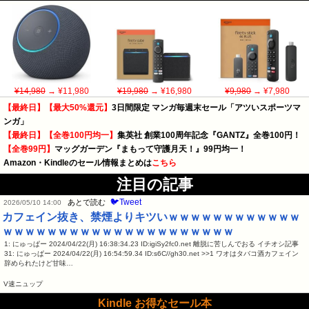
¥14,980
→ ¥11,980
¥19,980
→ ¥16,980
¥9,980
→ ¥7,980
【最終日】【最大50%還元】
3日間限定 マンガ毎週末セール「アツいスポーツマ
ンガ」
【最終日】【全巻100円均一】
集英社 創業100周年記念『GANTZ』全巻100円！
【全巻99円】
マッグガーデン『まもって守護月天！』99円均一！
Amazon・Kindleのセール情報まとめは
こちら
注目の記事
🐦Tweet
あとで読む
2026/05/10 14:00
カフェイン抜き、禁煙よりキツいｗｗｗｗｗｗｗｗｗｗｗｗ
ｗｗｗｗｗｗｗｗｗｗｗｗｗｗｗｗｗｗｗｗｗ
1: にゅっぱー 2024/04/22(月) 16:38:34.23 ID:igiSy2fc0.net 離脱に苦しんでおる イチオシ記事
31: にゅっぱー 2024/04/22(月) 16:54:59.34 ID:s6C//gh30.net >>1 ワオはタバコ酒カフェイン
辞められたけど甘味…
V速ニュップ
Kindle お得なセール本