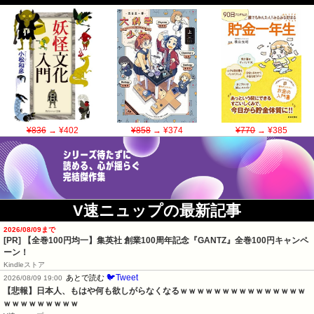
¥836
→ ¥402
¥858
→ ¥374
¥770
→ ¥385
V速ニュップの最新記事
2026/08/09まで
[PR]
【全巻100円均一】集英社 創業100周年記念『GANTZ』全巻100円キャンペ
ーン！
Kindleストア
🐦Tweet
あとで読む
2026/08/09 19:00
【悲報】日本人、もはや何も欲しがらなくなるｗｗｗｗｗｗｗｗｗｗｗｗｗｗｗ
ｗｗｗｗｗｗｗｗｗ