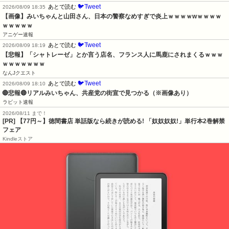
🐦Tweet
あとで読む
2026/08/09 18:35
【画像】みいちゃんと山田さん、日本の警察なめすぎで炎上ｗｗｗｗwｗｗｗｗ
ｗｗｗｗｗ
アニゲー速報
🐦Tweet
あとで読む
2026/08/09 18:19
【悲報】「シャトレーゼ」とか言う店名、フランス人に馬鹿にされまくるｗｗｗ
ｗｗｗｗｗｗｗ
なんJクエスト
🐦Tweet
あとで読む
2026/08/09 18:10
🔴悲報🔴リアルみいちゃん、共産党の街宣で見つかる（※画像あり）
ラビット速報
2026/08/11 まで！
[PR] 【77円～】徳間書店 単話版なら続きが読める! 「奴奴奴奴!」単行本2巻解禁
フェア
Kindleストア