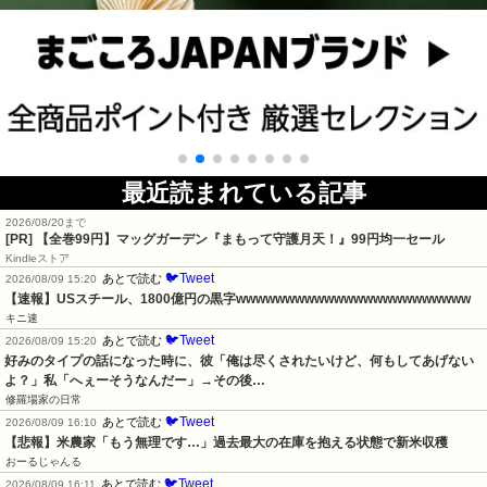
最近読まれている記事
2026/08/20まで
[PR]
【全巻99円】マッグガーデン『まもって守護月天！』99円均一セール
Kindleストア
🐦Tweet
あとで読む
2026/08/09 15:20
【速報】USスチール、1800億円の黒字wwwwwwwwwwwwwwwwwwwwwwww
キニ速
🐦Tweet
あとで読む
2026/08/09 15:20
好みのタイプの話になった時に、彼「俺は尽くされたいけど、何もしてあげない
よ？」私「へぇーそうなんだー」→その後…
修羅場家の日常
🐦Tweet
あとで読む
2026/08/09 16:10
【悲報】米農家「もう無理です…」過去最大の在庫を抱える状態で新米収穫
おーるじゃんる
🐦Tweet
あとで読む
2026/08/09 16:11