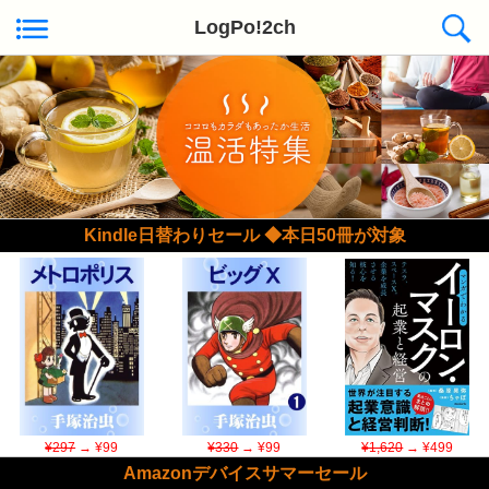
LogPo!2ch
Kindle日替わりセール ◆本日50冊が対象
¥297
→ ¥99
¥330
→ ¥99
¥1,620
→ ¥499
Amazonデバイスサマーセール