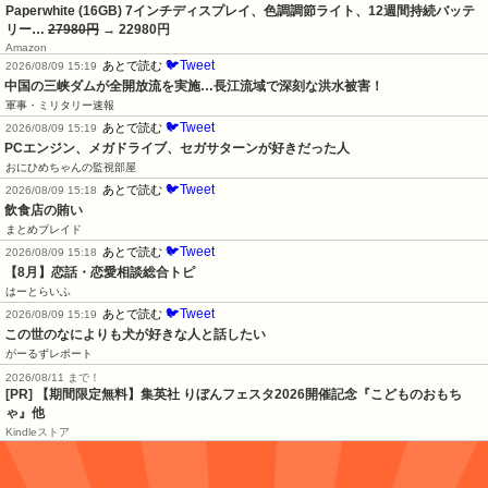
Paperwhite (16GB) 7インチディスプレイ、色調調節ライト、12週間持続バッテ
リー…
27980円
→ 22980円
Amazon
🐦Tweet
あとで読む
2026/08/09 15:19
中国の三峡ダムが全開放流を実施…長江流域で深刻な洪水被害！
軍事・ミリタリー速報
🐦Tweet
あとで読む
2026/08/09 15:19
PCエンジン、メガドライブ、セガサターンが好きだった人
おにひめちゃんの監視部屋
🐦Tweet
あとで読む
2026/08/09 15:18
飲食店の賄い
まとめブレイド
🐦Tweet
あとで読む
2026/08/09 15:18
【8月】恋話・恋愛相談総合トピ
はーとらいふ
🐦Tweet
あとで読む
2026/08/09 15:19
この世のなによりも犬が好きな人と話したい
がーるずレポート
2026/08/11 まで！
[PR] 【期間限定無料】集英社 りぼんフェスタ2026開催記念『こどものおもち
ゃ』他
Kindleストア