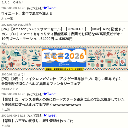
わんこーる速報！
🐦Tweet
あとで読む
2026/08/09 16:45
ワイ二ート、来年で還暦を迎える
ふぇー速
2026/08/09 19:30時点
[PR] 【Amazonデバイスサマーセール】【20%OFF！】 【New】Ring 防犯ドア
ホン プロ｜スマートセキュリティ機能搭載｜夜間でも鮮明な4K高画質ビデオ・
10倍ズーム・モーショ…
54900円
→ 43920円
Ring
2026/08/12 まで！
[PR] 【0円～】マイクロマガジン社 「乙女ゲー世界はモブに厳しい世界です2」
最新刊配信!GCノベルズ 異世界ファンタジーフェア
Kindleストア
🐦Tweet
あとで読む
2026/08/09 16:40
【爆笑】女、インスタ映えの為にロードスターを路肩に止めて記念撮影していた
ら後続車に突っ込まれて咽び泣くwwwwwwwwwww
キニ速
🐦Tweet
あとで読む
2026/08/09 18:13
【悲報】八王子の夏祭り、衛生管理終わってた
キニ速