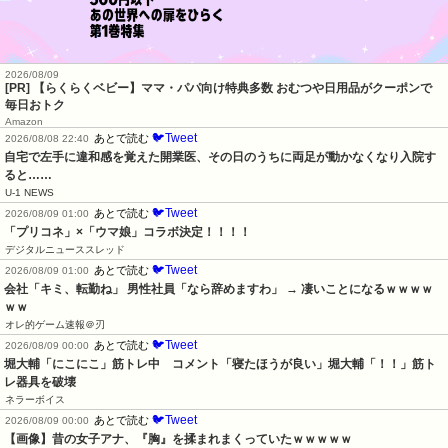
2026/08/09
[PR] 【らくらくベビー】ママ・パパ向け特典多数 おむつや日用品がクーポンで
毎日おトク
Amazon
🐦Tweet
あとで読む
2026/08/08 22:40
自宅で左手に違和感を覚えた開業医、その日のうちに両足が動かなくなり入院す
ると……
U-1 NEWS
🐦Tweet
あとで読む
2026/08/09 01:00
「プリコネ」×「ウマ娘」コラボ決定！！！！
デジタルニューススレッド
🐦Tweet
あとで読む
2026/08/09 01:00
会社「キミ、転勤ね」 男性社員「なら辞めますわ」 → 凄いことになるｗｗｗｗ
ｗｗ
オレ的ゲーム速報＠刃
🐦Tweet
あとで読む
2026/08/09 00:00
堀大輔「にこにこ」筋トレ中　コメント「寝たほうが良い」堀大輔「！！」筋ト
レ器具を破壊
ネラーボイス
🐦Tweet
あとで読む
2026/08/09 00:00
【画像】昔の女子アナ、『胸』を揉まれまくっていたｗｗｗｗｗ