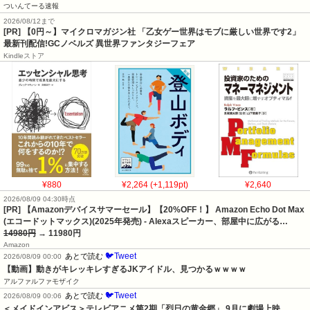
ついんてーる速報
2026/08/12まで
[PR] 【0円～】マイクロマガジン社 「乙女ゲー世界はモブに厳しい世界です2」
最新刊配信!GCノベルズ 異世界ファンタジーフェア
Kindleストア
¥880
¥2,264 (+1,119pt)
¥2,640
2026/08/09 04:30時点
[PR] 【Amazonデバイスサマーセール】【20%OFF！】 Amazon Echo Dot Max
(エコードットマックス)(2025年発売) - Alexaスピーカー、部屋中に広がる…
14980円
→ 11980円
Amazon
🐦Tweet
あとで読む
2026/08/09 00:00
【動画】動きがキレッキレすぎるJKアイドル、見つかるｗｗｗｗ
アルファルファモザイク
🐦Tweet
あとで読む
2026/08/09 00:06
＜メイドインアビス＞テレビアニメ第2期「烈日の黄金郷」 9月に劇場上映