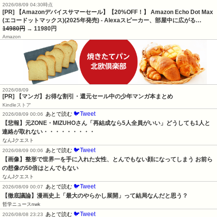
2026/08/09 04:30時点
[PR] 【Amazonデバイスサマーセール】【20%OFF！】 Amazon Echo Dot Max
(エコードットマックス)(2025年発売) - Alexaスピーカー、部屋中に広がる…
14980円
→ 11980円
Amazon
2026/08/09
[PR] 【マンガ】お得な割引・還元セール中の少年マンガ本まとめ
Kindleストア
🐦Tweet
あとで読む
2026/08/09 00:06
【悲報】元ZONE・MIZUHOさん「再結成なら5人全員がいい」どうしても1人と
連絡が取れない・・・・・・・・・
なんJクエスト
🐦Tweet
あとで読む
2026/08/09 00:06
【画像】整形で世界一を手に入れた女性、とんでもない顔になってしまう お前ら
の想像の50倍はとんでもない
なんJクエスト
🐦Tweet
あとで読む
2026/08/09 00:07
【徹底議論】漫画史上「最大のやらかし展開」って結局なんだと思う？
哲学ニュースnwk
🐦Tweet
あとで読む
2026/08/08 23:23