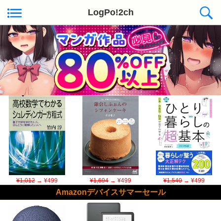
LogPo!2ch
Kindle日替わりセール ◆本日50冊が対象
¥1,012
→ ¥499
¥1,694
→ ¥499
¥1,540
→ ¥499
Amazonデバイスサマーセール