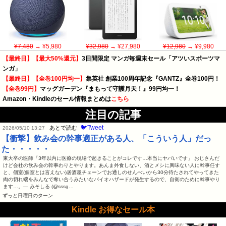
¥7,480
→ ¥5,980
¥32,980
→ ¥27,980
¥12,980
→ ¥9,980
【最終日】【最大50%還元】
3日間限定 マンガ毎週末セール「アツいスポーツマ
ンガ」
【最終日】【全巻100円均一】
集英社 創業100周年記念『GANTZ』全巻100円！
【全巻99円】
マッグガーデン『まもって守護月天！』99円均一！
Amazon・Kindleのセール情報まとめは
こちら
注目の記事
🐦Tweet
あとで読む
2026/05/10 13:27
【衝撃】飲み会の幹事適正がある人、「こういう人」だっ
た・・・・・
東大卒の医師「3年以内に医療の現場で起きることがコレです…本当にヤバいです」 おじさんだ
けど会社の飲み会の幹事わりとやります。あんま外食しない、酒とメシに興味ない人に幹事任す
と、個室(個室とは言えない)居酒屋チェーンでお通しのせんべいから30分待たされてやってきた
肉の切れ端をみんなで奪い合うみたいなバイオハザードが発生するので、自衛のために幹事やり
ます…。— みそしる (@sssg…
ずっと日曜日のターン
Kindle お得なセール本