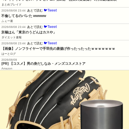
まとめブレイド
🐦Tweet
あとで読む
2026/08/08 23:44
不倫してるのバレた wwwww
ふぇー速
🐦Tweet
あとで読む
2026/08/08 23:44
京極はん「東京のうどんはカスや」
ダイエット速報
🐦Tweet
あとで読む
2026/08/08 23:44
【画像】ノンフライヤーで手羽先の唐揚げ作ったったったｗｗｗｗｗｗｗ
はーとログ
2026/08/09
[PR] 【コスメ】男の身だしなみ・メンズコスメストア
Amazon