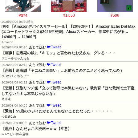
¥374
¥1,650
¥506
2026/08/09 04:30時点
[PR] 【Amazonデバイスサマーセール】【20%OFF！】 Amazon Echo Dot Max
(エコードットマックス)(2025年発売) - Alexaスピーカー、部屋中に広がる…
14980円
→ 11980円
Amazon
🐦Tweet
あとで読む
2026/08/09 02:10
【画像】思春期の娘に「キモッ」と言われたお父さん、グレる・・・
スコールちゃんねる
🐦Tweet
あとで読む
2026/08/09 02:12
【悲報】新海誠「ヤニねこ面白い」←お前らこのアニメどう思ってんの？
NEWSまとめもりー
🐦Tweet
あとで読む
2026/08/09 02:12
【悲報】江別リンチ犯「立って謝罪は本気じゃない」裁判官「ほな裁判で土下座
してないキミは本気じゃないな」
ネギ速
🐦Tweet
あとで読む
2026/08/09 00:05
【緊急】55歳のジジイだがとんでもないことになった・・・・・・
今日速2ch
🐦Tweet
あとで読む
2026/08/09 00:05
【黒豆】なんだよこの漫画ｗｗｗ【注意】
2chコピペ保存道場