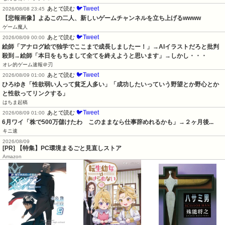
🐦Tweet
あとで読む
2026/08/08 23:45
【悲報画像】よゐこの二人、新しいゲームチャンネルを立ち上げるwwww
ゲーム魔人
🐦Tweet
あとで読む
2026/08/09 00:00
絵師「アナログ絵で独学でここまで成長しましたー！」→AIイラストだろと批判
殺到→絵師「本日をもちまして全てを終えようと思います」→しかし・・・
オレ的ゲーム速報＠刃
🐦Tweet
あとで読む
2026/08/09 01:00
ひろゆき「性欲弱い人って貧乏人多い」「成功したいっていう野望とか野心とか
と性欲ってリンクする」
はちま起稿
🐦Tweet
あとで読む
2026/08/09 01:00
6月ワイ「株で500万儲けたわ　このままなら仕事辞めれるかも」→２ヶ月後...
キニ速
2026/08/09
[PR] 【特集】PC環境まるごと見直しストア
Amazon