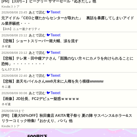
[PR]
【33円～】ビーグリー サマーセール『ぬきたし』他
Kindleストア
🐦Tweet
あとで読む
2026/08/08 23:45
元アイドル「CEOと寝たからセンターが取れた」　裏話を暴露してしまいアイド
ル業界騒然・・・
【2ch】ニュー速クオリティ
🐦Tweet
あとで読む
2026/08/08 23:12
【悲報】ショートスリーパー堀大輔、涙を流す
ネギ速
🐦Tweet
あとで読む
2026/08/08 23:12
【悲報】テレ東・田中瞳アナさん「面識のない方々にカメラを向けられることに
恐怖」・・・・・・・・・
なんJクエスト
🐦Tweet
あとで読む
2026/08/08 22:40
【悲報】楽天モバイルさんww9月末に人権を失う模様wwwww
キニ速
🐦Tweet
あとで読む
2026/08/09 00:06
【画像】JD社長、FC2デビュー疑惑ｗｗｗｗｗ
ネギ速
2026/08/19まで
[PR] 【最大50%OFF】秋田書店 AKITA電子祭り 夏の陣 サスペンス&ホラー&ス
リラーコミック特集!『おかえり、パパ』他
Kindleストア