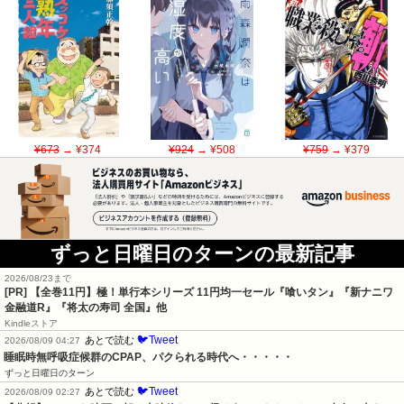
¥673
→ ¥374
¥924
→ ¥508
¥759
→ ¥379
ずっと日曜日のターンの最新記事
2026/08/23まで
[PR]
【全巻11円】極！単行本シリーズ 11円均一セール『喰いタン』『新ナニワ
金融道R』『将太の寿司 全国』他
Kindleストア
🐦Tweet
あとで読む
2026/08/09 04:27
睡眠時無呼吸症候群のCPAP、パクられる時代へ・・・・・
ずっと日曜日のターン
🐦Tweet
あとで読む
2026/08/09 02:27