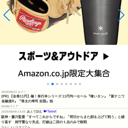
2026/08/23 まで！
[PR]
【全巻11円】極！単行本シリーズ 11円均一セール『喰いタン』『新ナニワ
金融道R』『将太の寿司 全国』他
Kindleストア
🐦Tweet
あとで読む
2026/08/08 23:45
阪神・藤川監督「すべてこれからですね」「明日からまた顔を上げて戦う」と繰
り返す　拙守重なり失点、打線は二回の１点のみで敗戦
なんじぇいスタジアム