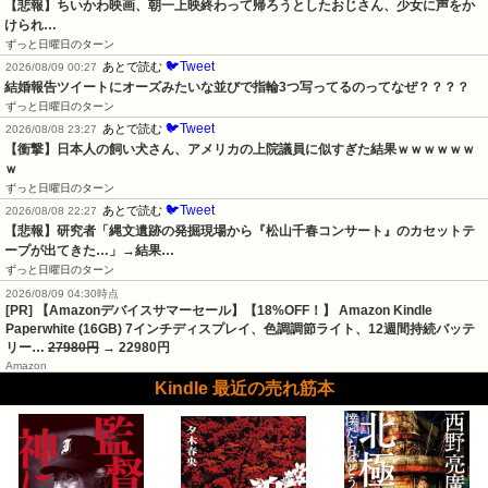
【悲報】ちいかわ映画、朝一上映終わって帰ろうとしたおじさん、少女に声をか
けられ…
ずっと日曜日のターン
🐦Tweet
あとで読む
2026/08/09 00:27
結婚報告ツイートにオーズみたいな並びで指輪3つ写ってるのってなぜ？？？？
ずっと日曜日のターン
🐦Tweet
あとで読む
2026/08/08 23:27
【衝撃】日本人の飼い犬さん、アメリカの上院議員に似すぎた結果ｗｗｗｗｗｗ
ｗ
ずっと日曜日のターン
🐦Tweet
あとで読む
2026/08/08 22:27
【悲報】研究者「縄文遺跡の発掘現場から『松山千春コンサート』のカセットテ
ープが出てきた…」→結果…
ずっと日曜日のターン
2026/08/09 04:30時点
[PR] 【Amazonデバイスサマーセール】【18%OFF！】 Amazon Kindle
Paperwhite (16GB) 7インチディスプレイ、色調調節ライト、12週間持続バッテ
リー…
27980円
→ 22980円
Amazon
Kindle 最近の売れ筋本