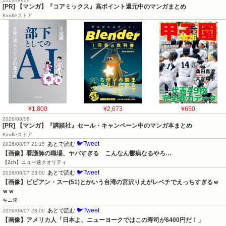
[PR] 【マンガ】『コアミックス』高ポイント還元中のマンガまとめ
Kindleストア
¥1,800
¥2,673
¥650
2026/08/08
[PR] 【マンガ】『講談社』セール・キャンペーン中のマンガ本まとめ
Kindleストア
🐦Tweet
あとで読む
2026/08/07 21:15
【画像】看護師の職場、ヤバすぎる　こんなん鬱病なるやろ…
【2ch】ニュー速クオリティ
🐦Tweet
あとで読む
2026/08/07 23:00
【画像】ビビアン・スー(51)とかいう台湾の宮沢りえがレベチでえっちすぎるｗ
ｗｗ
キニ速
🐦Tweet
あとで読む
2026/08/07 23:00
【画像】アメリカ人「日本よ、ニューヨークではこの寿司が6400円だ！」