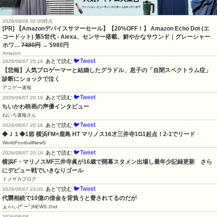
2026/08/08 02:00時点
[PR] 【Amazonデバイスサマーセール】【20%OFF！】 Amazon Echo Dot (エ
コードット) 第5世代 - Alexa、センサー搭載、鮮やかなサウンド｜グレーシャー
ホワ…
7480円
→ 5980円
Amazon
🐦Tweet
あとで読む
2026/08/07 20:16
【悲報】人気プロゲーマーと結婚したグラドル、息子の「自閉スペクトラム症」
診断にショックで泣く
アニゲー速報
🐦Tweet
あとで読む
2026/08/07 20:16
ちいかわ映画の声優インタビュー
ねいろ速報さん
🐦Tweet
あとで読む
2026/08/07 20:16
◆Ｊ１◆1節 横浜FM×鹿島 HT マリノス16才三井寺1G1起点！2-1でリード
WorldFootballNewS
🐦Tweet
あとで読む
2026/08/07 20:16
横浜F・マリノスMF三井寺眞が16歳で開幕スタメン出場し最年少記録更新　さら
にデビュー戦でいきなりゴール
ドメサカブログ
🐦Tweet
あとで読む
2026/08/07 23:00
代襲相続で10億の借金を背負うと脅されてるのだが
ぁゃιぃ(*ﾟーﾟ)NEWS 2nd
2026/08/08