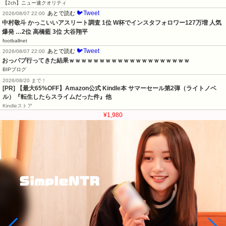
【2ch】ニュー速クオリティ
🐦Tweet
あとで読む
2026/08/07 22:00
中村敬斗 かっこいいアスリート調査 1位 W杯でインスタフォロワー127万増 人気
爆発 …2位 高橋藍 3位 大谷翔平
footballnet
🐦Tweet
あとで読む
2026/08/07 22:00
おっパブ行ってきた結果ｗｗｗｗｗｗｗｗｗｗｗｗｗｗｗｗｗｗｗｗ
BIPブログ
2026/08/20 まで！
[PR]
【最大65%OFF】Amazon公式 Kindle本 サマーセール第2弾（ライトノベ
ル）『転生したらスライムだった件』他
Kindleストア
¥1,980