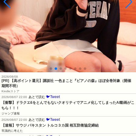
2026/08/08
[PR]
【高ポイント還元】講談社 一色まこと『ピアノの森』ほぼ全巻対象（開催
期間不明）
Kindleストア
🐦Tweet
あとで読む
2026/08/07 22:00
【衝撃】ドラクエ6をとんでもないクオリティでアニメ化してしまったAI動画がこ
ちら！！！
ジャンプ速報
🐦Tweet
あとで読む
2026/08/07 22:00
【速報】サウジ パキスタン トルコ３カ国 相互防衛協定締結
常識的に考えた