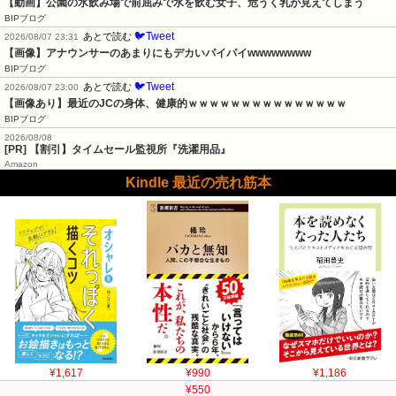
【動画】公園の水飲み場で前屈みで水を飲む女子、危うく乳が見えてしまう
BIPブログ
🐦Tweet
あとで読む
2026/08/07 23:31
【画像】アナウンサーのあまりにもデカいパイパイwwwwwwww
BIPブログ
🐦Tweet
あとで読む
2026/08/07 23:00
【画像あり】最近のJCの身体、健康的ｗｗｗｗｗｗｗｗｗｗｗｗｗｗｗ
BIPブログ
2026/08/08
[PR] 【割引】タイムセール監視所『洗濯用品』
Amazon
Kindle 最近の売れ筋本
¥1,617
¥990
¥1,186
¥550