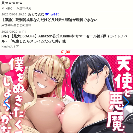
果ｗｗｗｗｗ
オレ的ゲーム速報＠刃
🐦Tweet
あとで読む
2026/08/07 20:26
【議論】死刑賛成派なんだけど反対派の理論が理解できない
異世界転生まとめ速報
2026/08/20 まで！
[PR]
【最大65%OFF】Amazon公式 Kindle本 サマーセール第2弾（ライトノベ
ル）『転生したらスライムだった件』他
Kindleストア
¥1,001