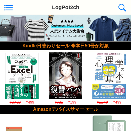
LogPo!2ch
Kindle日替わりセール ◆本日50冊が対象
¥2,420
→ ¥499
¥721
→ ¥199
¥1,540
→ ¥499
Amazonデバイスサマーセール