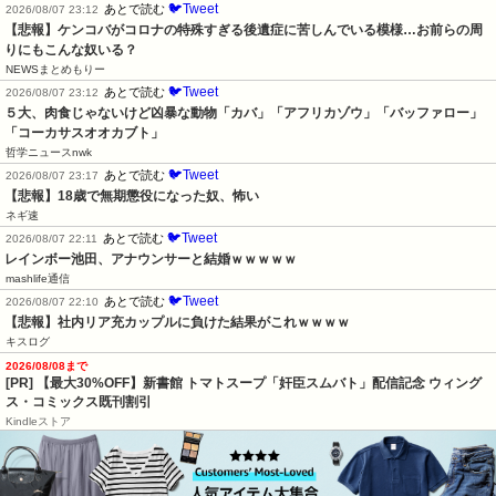
🐦Tweet
あとで読む
2026/08/07 23:12
【悲報】ケンコバがコロナの特殊すぎる後遺症に苦しんでいる模様…お前らの周
りにもこんな奴いる？
NEWSまとめもりー
🐦Tweet
あとで読む
2026/08/07 23:12
５大、肉食じゃないけど凶暴な動物「カバ」「アフリカゾウ」「バッファロー」
「コーカサスオオカブト」
哲学ニュースnwk
🐦Tweet
あとで読む
2026/08/07 23:17
【悲報】18歳で無期懲役になった奴、怖い
ネギ速
🐦Tweet
あとで読む
2026/08/07 22:11
レインボー池田、アナウンサーと結婚ｗｗｗｗｗ
mashlife通信
🐦Tweet
あとで読む
2026/08/07 22:10
【悲報】社内リア充カップルに負けた結果がこれｗｗｗｗ
キスログ
2026/08/08まで
[PR] 【最大30%OFF】新書館 トマトスープ「奸臣スムバト」配信記念 ウィング
ス・コミックス既刊割引
Kindleストア