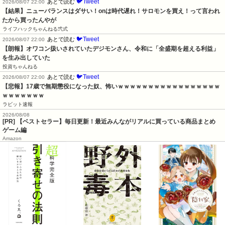
🐦Tweet
あとで読む
2026/08/07 22:00
【結果】ニューバランスはダサい！onは時代遅れ！サロモンを買え！って言われ
たから買ったんやが
ライフハックちゃんねる弐式
🐦Tweet
あとで読む
2026/08/07 22:00
【朗報】オワコン扱いされていたデジモンさん、令和に「全盛期を超える利益」
を生み出していた
投資ちゃんねる
🐦Tweet
あとで読む
2026/08/07 22:00
【悲報】17歳で無期懲役になった奴、怖いｗｗｗｗｗｗｗｗｗｗｗｗｗｗｗｗｗ
ｗｗｗｗｗｗｗ
ラビット速報
2026/08/08
[PR] 【ベストセラー】毎日更新！最近みんながリアルに買っている商品まとめ
ゲーム編
Amazon