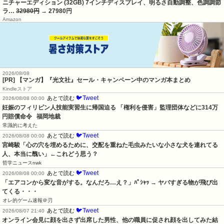
ニチャーエディション (32GB) 7インチディスプレイ、明るさ自動調整、色調調節
ラ…
32980円
→ 27980円
Amazon
2026/08/08
[PR] 【マンガ】『光文社』セール・キャンペーン中のマンガ本まとめ
Kindleストア
🐦Tweet
あとで読む
2026/08/08 00:00
妊娠のフィリピン人技能実習生に帰国迫る 「権利を侵害」監理団体などに314万
円賠償命令   福岡地裁
常識的に考えた
🐦Tweet
あとで読む
2026/08/08 00:00
宮崎駿「心の穴を埋めるために、交配を重ねた毛虫みたいな小さな犬を連れてる
人、本当に醜い」←これどう思う？
哲学ニュースnwk
🐦Tweet
あとで読む
2026/08/08 00:00
「エアコンから変な音がする。なんだろ…え？」ﾊﾟｼｬｯ → ヤバすぎる物が飛び出
てくる・・・
オレ的ゲーム速報＠刃
🐦Tweet
あとで読む
2026/08/07 21:40
オンライン会見に顔を出さず出席した男性、他の職員に促され顔を出してみた結