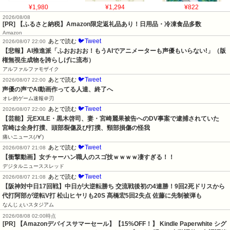
¥1,980
¥1,294
¥822
2026/08/08
[PR] 【ふるさと納税】Amazon限定返礼品あり！日用品・冷凍食品多数
Amazon
🐦Tweet
あとで読む
2026/08/07 22:00
【悲報】AI推進派「ふおおおお！もうAIでアニメーターも声優もいらない!」（版
権無視生成物を誇らしげに流布）
アルファルファモザイク
🐦Tweet
あとで読む
2026/08/07 22:00
声優の声でAI動画作ってる人達、終了へ
オレ的ゲーム速報＠刃
🐦Tweet
あとで読む
2026/08/07 22:00
【芸能】元EXILE・黒木啓司、妻・宮崎麗果被告へのDV事案で逮捕されていた　
宮崎は全身打撲、頭部裂傷及び打撲、頸部損傷の怪我
痛いニュース(ﾉ∀`)
🐦Tweet
あとで読む
2026/08/07 21:08
【衝撃動画】女チャーハン職人のスゴ技ｗｗｗｗ凄すぎる！！
デジタルニューススレッド
🐦Tweet
あとで読む
2026/08/07 21:08
【阪神対中日17回戦】中日が大逆転勝ち 交流戦後初の4連勝！9回2死ドリスから
代打阿部が逆転V打 松山ヒヤリも20S 髙橋宏5回2失点 佐藤に先制被弾も
なんじぇいスタジアム
2026/08/08 02:00時点
[PR] 【Amazonデバイスサマーセール】【15%OFF！】 Kindle Paperwhite シグ