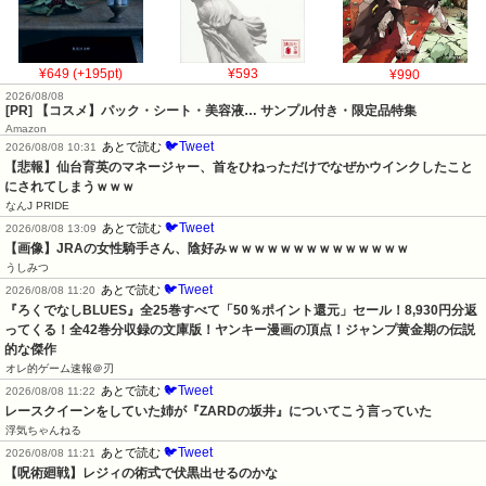
¥649 (+195pt)
¥593
¥990
2026/08/08
[PR] 【コスメ】パック・シート・美容液… サンプル付き・限定品特集
Amazon
🐦Tweet
あとで読む
2026/08/08 10:31
【悲報】仙台育英のマネージャー、首をひねっただけでなぜかウインクしたこと
にされてしまうｗｗｗ
なんJ PRIDE
🐦Tweet
あとで読む
2026/08/08 13:09
【画像】JRAの女性騎手さん、陰好みｗｗｗｗｗｗｗｗｗｗｗｗｗｗ
うしみつ
🐦Tweet
あとで読む
2026/08/08 11:20
『ろくでなしBLUES』全25巻すべて「50％ポイント還元」セール！8,930円分返
ってくる！全42巻分収録の文庫版！ヤンキー漫画の頂点！ジャンプ黄金期の伝説
的な傑作
オレ的ゲーム速報＠刃
🐦Tweet
あとで読む
2026/08/08 11:22
レースクイーンをしていた姉が『ZARDの坂井』についてこう言っていた
浮気ちゃんねる
🐦Tweet
あとで読む
2026/08/08 11:21
【呪術廻戦】レジィの術式で伏黒出せるのかな