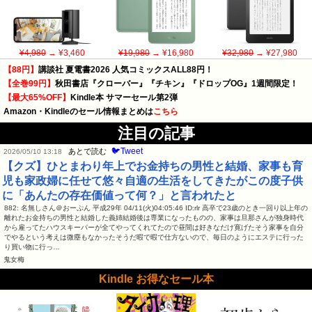
¥4,980
→ ¥3,460
¥19,980
→ ¥16,980
¥32,980
→ ¥27,980
【88円】
講談社 夏電書2026 人気コミックスALL88円！
【全巻99円】
秋田書店『クローバー』『チキン』『ドロップOG』1週間限定！
【最大65%OFF】
Kindle本 サマーセール第2弾
Amazon・Kindleのセール情報まとめは
こちら
注目の記事
🐦Tweet
あとで読む
2026/05/10 13:18
【クズ】ひとまわり年上でお金持ちの男性と結婚、家事も育
児も家政婦に任せて悠々自適の生活をしてきたがこの度子供
に「あんたの存在価値って何？」と言われたと
882: 名無しさん＠おーぷん 平成29年 04/11(火)04:05:46 ID:rlr 高卒で23歳のとき一回り以上年の
離れたお金持ちの男性と結婚した義姉結婚後は専業になったものの、家事は旦那さんが独身時代
から雇ってたハウスキーパーが全てやってくれてたので昼間は好きなだけ寛げたそう家事を自分
でやるという考えは微塵もなかったそうだ暇で暇で仕方ないので、毎日のようにエステに行った
り買い物に行っ…
鬼女梅
Kindle お得なセール本