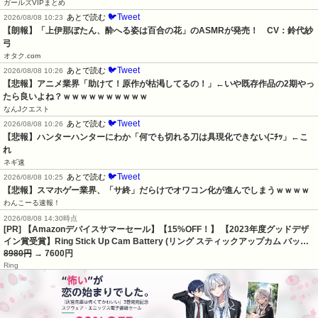
ガールズVIPまとめ
🐦Tweet
あとで読む
2026/08/08 10:23
【朗報】「上伊那ぼたん、酔へる姿は百合の花」のASMRが発売！　CV：鈴代紗
弓
オタク.com
🐦Tweet
あとで読む
2026/08/08 10:26
【悲報】アニメ業界「助けて！原作が枯渇してるの！」←いや既存作品の2期やっ
たら良いよね？ｗｗｗｗｗｗｗｗｗｗ
なんJクエスト
🐦Tweet
あとで読む
2026/08/08 10:26
【悲報】ハンターハンターにわか「何でも切れる刀は具現化できない(ﾆﾁｯ」←こ
れ
ネギ速
🐦Tweet
あとで読む
2026/08/08 10:25
【悲報】スマホゲー業界、「サ終」だらけでオワコン化が進んでしまうｗｗｗｗ
わんこーる速報！
2026/08/08 14:30時点
[PR] 【Amazonデバイスサマーセール】【15%OFF！】 【2023年度グッドデザ
イン賞受賞】Ring Stick Up Cam Battery (リング スティックアップカム バッ…
8980円
→ 7600円
Ring