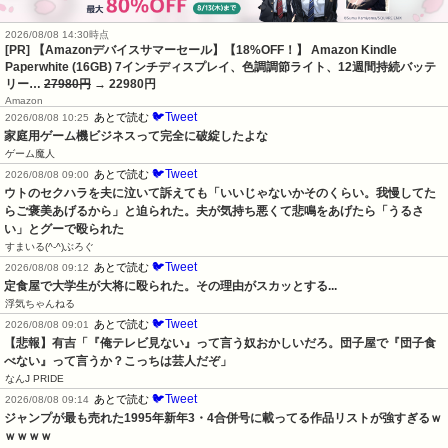
2026/08/08 14:30時点
[PR] 【Amazonデバイスサマーセール】【18%OFF！】 Amazon Kindle
Paperwhite (16GB) 7インチディスプレイ、色調調節ライト、12週間持続バッテ
リー…
27980円
→ 22980円
Amazon
🐦Tweet
あとで読む
2026/08/08 10:25
家庭用ゲーム機ビジネスって完全に破綻したよな
ゲーム魔人
🐦Tweet
あとで読む
2026/08/08 09:00
ウトのセクハラを夫に泣いて訴えても「いいじゃないかそのくらい。我慢してた
らご褒美あげるから」と迫られた。夫が気持ち悪くて悲鳴をあげたら「うるさ
い」とグーで殴られた
すまいる(^-^)ぶろぐ
🐦Tweet
あとで読む
2026/08/08 09:12
定食屋で大学生が大将に殴られた。その理由がスカッとする...
浮気ちゃんねる
🐦Tweet
あとで読む
2026/08/08 09:01
【悲報】有吉「『俺テレビ見ない』って言う奴おかしいだろ。団子屋で『団子食
べない』って言うか？こっちは芸人だぞ」
なんJ PRIDE
🐦Tweet
あとで読む
2026/08/08 09:14
ジャンプが最も売れた1995年新年3・4合併号に載ってる作品リストが強すぎるｗ
ｗｗｗｗ