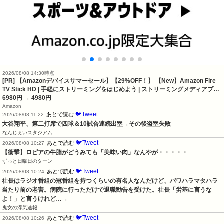
2026/08/08 14:30時点
[PR] 【Amazonデバイスサマーセール】【29%OFF！】 【New】Amazon Fire
TV Stick HD | 手軽にストリーミングをはじめよう | ストリーミングメディアプ…
6980円
→ 4980円
Amazon
🐦Tweet
あとで読む
2026/08/08 11:22
大谷翔平、第二打席で四球＆10試合連続出塁→その後盗塁失敗
なんじぇいスタジアム
🐦Tweet
あとで読む
2026/08/08 10:27
【衝撃】ロピアの牛脂がどうみても「美味い肉」なんやが・・・・・
ずっと日曜日のターン
🐦Tweet
あとで読む
2026/08/08 10:24
社長はラジオ番組の冠番組を持つくらいの有名人なんだけど、パワハラマタハラ
当たり前の老害。病院に行っただけで退職勧告を受けた。社長「労基に言うな
よ！」と言うけれど…→
鬼女の浮気速報
🐦Tweet
あとで読む
2026/08/08 10:26