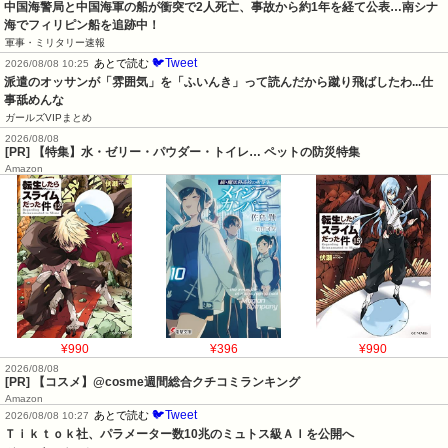
中国海警局と中国海軍の船が衝突で2人死亡、事故から約1年を経て公表…南シナ
海でフィリピン船を追跡中！
軍事・ミリタリー速報
🐦Tweet
あとで読む
2026/08/08 10:25
派遣のオッサンが「雰囲気」を「ふいんき」って読んだから蹴り飛ばしたわ...仕
事舐めんな
ガールズVIPまとめ
2026/08/08
[PR] 【特集】水・ゼリー・パウダー・トイレ… ペットの防災特集
Amazon
¥990
¥396
¥990
2026/08/08
[PR] 【コスメ】@cosme週間総合クチコミランキング
Amazon
🐦Tweet
あとで読む
2026/08/08 10:27
Ｔｉｋｔｏｋ社、パラメーター数10兆のミュトス級ＡＩを公開へ