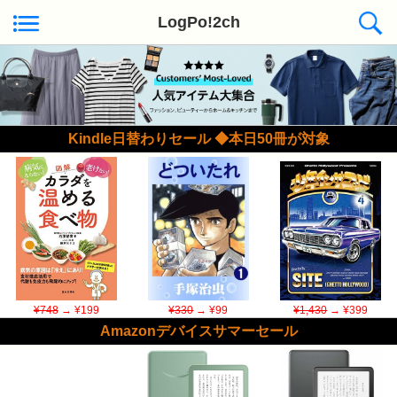
LogPo!2ch
Kindle日替わりセール ◆本日50冊が対象
¥748
→ ¥199
¥330
→ ¥99
¥1,430
→ ¥399
Amazonデバイスサマーセール