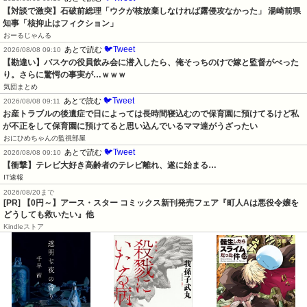
【対談で激突】石破前総理「ウクが核放棄しなければ露侵攻なかった」 湯崎前県
知事「核抑止はフィクション」
おーるじゃんる
🐦Tweet
あとで読む
2026/08/08 09:10
【勘違い】バスケの役員飲み会に潜入したら、俺そっちのけで嫁と監督がべった
り。さらに驚愕の事実が…ｗｗｗ
気団まとめ
🐦Tweet
あとで読む
2026/08/08 09:11
お産トラブルの後遺症で日によっては長時間寝込むので保育園に預けてるけど私
が不正をして保育園に預けてると思い込んでいるママ達がうざったい
おにひめちゃんの監視部屋
🐦Tweet
あとで読む
2026/08/08 09:10
【衝撃】テレビ大好き高齢者のテレビ離れ、遂に始まる…
IT速報
2026/08/20まで
[PR] 【0円～】アース・スター コミックス新刊発売フェア『町人Aは悪役令嬢を
どうしても救いたい』他
Kindleストア