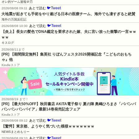
オレ的ゲーム速報＠刃
🐦Tweet
あとで読む
2026/08/08 09:11
大地震が起きても手術をやり遂げる日本の医療チーム、海外でも凄すぎると絶賛
海外の万国反応記
🐦Tweet
あとで読む
2026/08/08 10:30
【炎上】長女の髪色でDNA鑑定を要求された嫁、夫に言い放った衝撃の一言ｗｗ
ｗｗ
キスログ
2026/08/11まで
[PR] 【期間限定無料】集英社 りぼんフェスタ2026開催記念『こどものおもち
ゃ』他
Kindleストア
2026/08/19 まで！
[PR] 【最大50%OFF】秋田書店 AKITA電子祭り 夏の陣 奥嶋ひろまさ「ババンバ
バンバンバンパイア」最新14巻発売記念フェア
Kindleストア
🐦Tweet
あとで読む
2026/08/08 09:12
【驚愕】東京都、ようやく気づいた模様ｗｗｗｗｗｗｗ
NEWSまとめもりー
🐦Tweet
あとで読む
2026/08/08 09:10