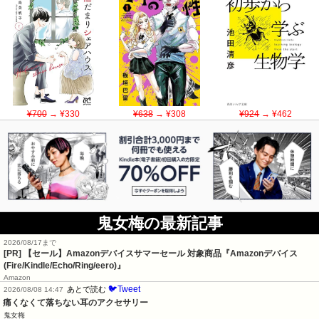
¥700
→ ¥330
¥638
→ ¥308
¥924
→ ¥462
鬼女梅の最新記事
2026/08/17まで
[PR]
【セール】Amazonデバイスサマーセール 対象商品『Amazonデバイス
(Fire/Kindle/Echo/Ring/eero)』
Amazon
🐦Tweet
あとで読む
2026/08/08 14:47
痛くなくて落ちない耳のアクセサリー
鬼女梅