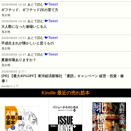
🐦Tweet
あとで読む
2026/08/08 14:39
ギフテッド、ギフテッド2Eの育て方
鬼女梅
🐦Tweet
あとで読む
2026/08/08 14:18
大人数になった途端いじる人
鬼女梅
🐦Tweet
あとで読む
2026/08/08 13:57
平成生まれが懐かしいと思うもの
鬼女梅
🐦Tweet
あとで読む
2026/08/08 13:47
夏服何着ありますか？
鬼女梅
2026/08/20 まで！
[PR]
【最大40%OFF】東洋経済新報社 「夏読」キャンペーン 経営・投資・健
康！
Kindleストア
Kindle 最近の売れ筋本