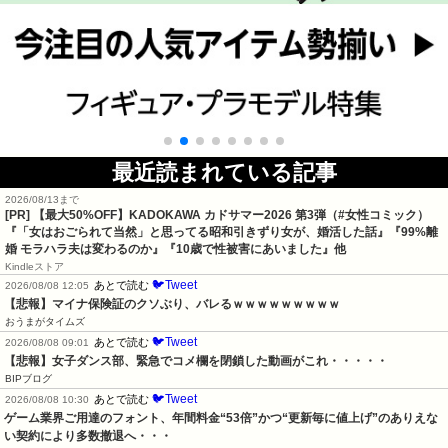
最近読まれている記事
2026/08/13まで
[PR]
【最大50%OFF】KADOKAWA カドサマー2026 第3弾（#女性コミック）
『「女はおごられて当然」と思ってる昭和引きずり女が、婚活した話』『99%離
婚 モラハラ夫は変わるのか』『10歳で性被害にあいました』他
Kindleストア
🐦Tweet
あとで読む
2026/08/08 12:05
【悲報】マイナ保険証のクソぶり、バレるｗｗｗｗｗｗｗｗｗ
おうまがタイムズ
🐦Tweet
あとで読む
2026/08/08 09:01
【悲報】女子ダンス部、緊急でコメ欄を閉鎖した動画がこれ・・・・・
BIPブログ
🐦Tweet
あとで読む
2026/08/08 10:30
ゲーム業界ご用達のフォント、年間料金“53倍”かつ“更新毎に値上げ”のありえな
い契約により多数撤退へ・・・