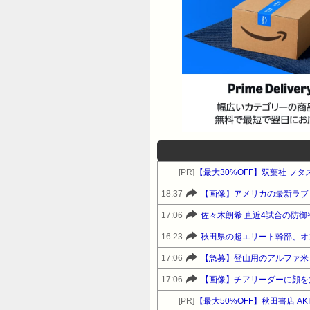
[PR]
【最大30%OFF】双葉社 フ
18:37
【画像】アメリカの最新ラブド
17:06
佐々木朗希 直近4試合の防御率
16:23
秋田県の超エリート幹部、オ
17:06
【急募】登山用のアルファ米
17:06
【画像】チアリーダーに顔を
[PR]