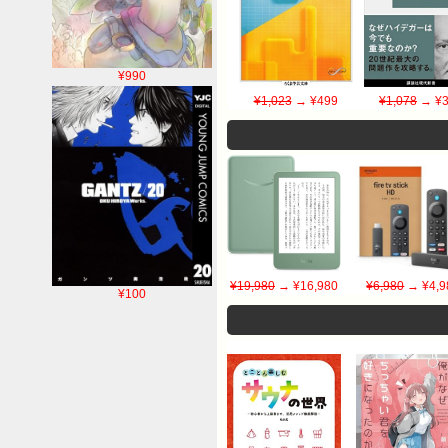
¥990
¥1,023
→ ¥499
¥1,078
→ ¥3
¥19,980
→ ¥16,980
¥6,980
→ ¥4,9
¥100