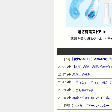
[PR]
【最大65%OFF】Amazon
22:04
【8月】恋話・恋愛相談総合
21:57
恋愛の逆転劇
21:47
「それな」「それ」「確かに
21:39
子ども会の行事
21:18
35歳で今から踏み出す一歩
[PR]
【マンガ】『アース・スター