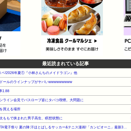
最近読まれている記事
タスペ!2026年夏①『小林さんちのメイドラゴン』他
ールのラインナップがヤバいwwwwwwwww
1.88
ンライン会見でバスローブ姿にタバコ喫煙。大問題に
を買える場所
太ももで挟まれた男子高生、瞑想状態に
【最大50%OFF】秋田書店 AKITA電子祭り 夏の陣 汗ほとばしるサッカー&テニス漫画!「カンピオーニ」最新3巻 他発売