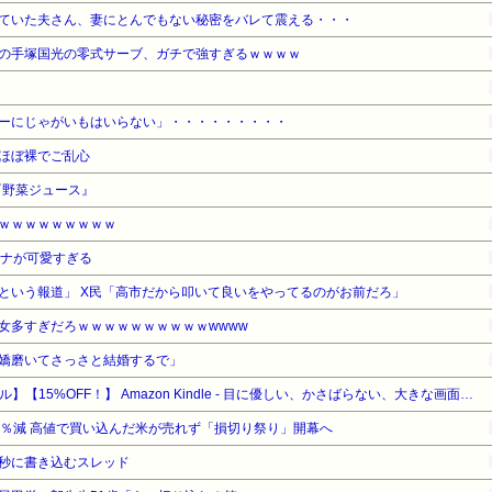
ていた夫さん、妻にとんでもない秘密をバレて震える・・・
の手塚国光の零式サーブ、ガチで強すぎるｗｗｗｗ
ーにじゃがいもはいらない」・・・・・・・・・
ほぼ裸でご乱心
『野菜ジュース』
ｗｗｗｗｗｗｗｗｗ
アナが可愛すぎる
という報道」 X民「高市だから叩いて良いをやってるのがお前だろ」
女多すぎだろｗｗｗｗｗｗｗｗｗｗwwww
嬌磨いてさっさと結婚するで」
【Amazonデバイスサマーセール】【15%OFF！】 Amazon Kindle - 目に優しい、かさばらない、大きな画面で読みやすい、6週間持続バッテリー、6インチディスプレイ電子書籍リーダー、マッチャ、16GB、広告なし
3％減 高値で買い込んだ米が売れず「損切り祭り」開幕へ
秒に書き込むスレッド