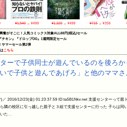
0
¥1,540
→ ¥499
¥1,320
→ ¥499
¥715
→ ¥358
の興奮がそこに！人気コミックス対象ALL88円(税込)セール
『チキン』『ドロップOG』1週間限定セール
le本 サマーセール第2弾
めは
こちら
ンターで子供同士が遊んでいるのを後ろか
ないで子供と遊んであげろ」と他のママさ
／ 2016/12/23(金) 01:23:37.59 ID:ta5B1Nkv.net 支援セ
ら隣の校区に引っ越した親子と３組で支援センターに行った 子らは同
いた…