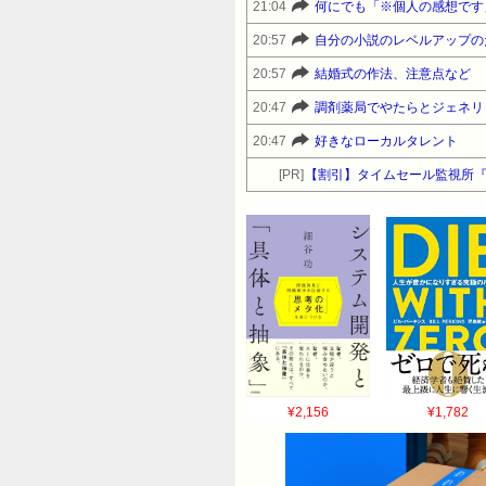
21:04
何にでも「※個人の感想です
20:57
自分の小説のレベルアップの
20:57
結婚式の作法、注意点など
20:47
調剤薬局でやたらとジェネリ
20:47
好きなローカルタレント
[PR]
【割引】タイムセール監視所
¥2,156
¥1,782