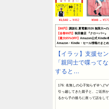
¥1,540
→ ¥462
¥946
→ ¥57
【88円】
講談社 夏電書2026 無限大∞
【全巻99円】
秋田書店 『クローバー』
【最大65%OFF】
Amazon公式 Kind
Amazon・Kindle・セール情報のまと
【イラッ】支援セ
「親同士で喋って
すると…
176: 名無しの心子知らず＠＼(^o^)
引っ越してきた親子と、ご近所か
るから子の後ろに座って話をして