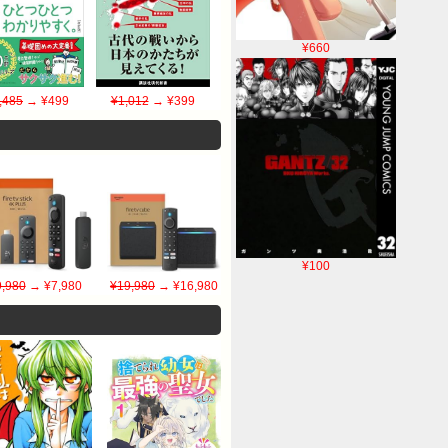
¥660
,485
→ ¥499
¥1,012
→ ¥399
¥100
9,980
→ ¥7,980
¥19,980
→ ¥16,980