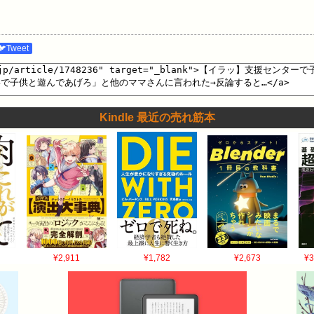
🐦Tweet
Kindle 最近の売れ筋本
¥2,911
¥1,782
¥2,673
¥3