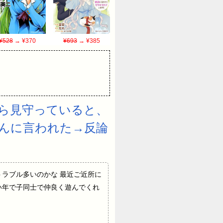
¥528
→ ¥370
¥693
→ ¥385
ら見守っていると、
んに言われた→反論
ンターって親トラブル多いのかな 最近ご近所に
い年で子同士で仲良く遊んでくれ