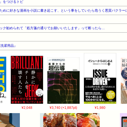
」をつけるトピ
ために好きな漫画を小説に書き起こす、という事をしていたら危うく悪質パクラー
ック勧められて「処方箋の通りでお願いいたします」って断ったら…
『洗濯用品』
¥2,048
¥3,740 (+1,887pt)
¥1,980