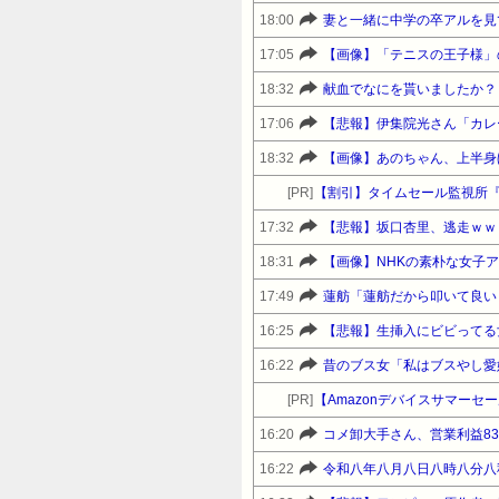
18:00
妻と一緒に中学の卒アルを見
17:05
【画像】「テニスの王子様」
18:32
献血でなにを貰いましたか？
17:06
【悲報】伊集院光さん「カレ
18:32
【画像】あのちゃん、上半身
[PR]
【割引】タイムセール監視所
17:32
【悲報】坂口杏里、逃走ｗｗ
18:31
【画像】NHKの素朴な女子
17:49
蓮舫「蓮舫だから叩いて良い
16:25
【悲報】生挿入にビビってる
16:22
昔のブス女「私はブスやし愛
[PR]
16:20
コメ卸大手さん、営業利益8
16:22
令和八年八月八日八時八分八