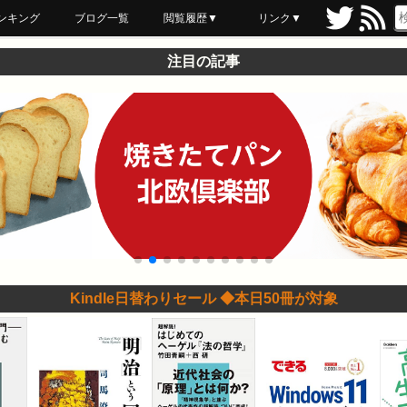
ンキング
ブログ一覧
閲覧履歴▼
リンク▼
ブックマーク
最近読んだ
あとで読む
ネットスーパー
飲食店舗用品
セール情報
注目の記事
Kindle日替わりセール ◆本日50冊が対象