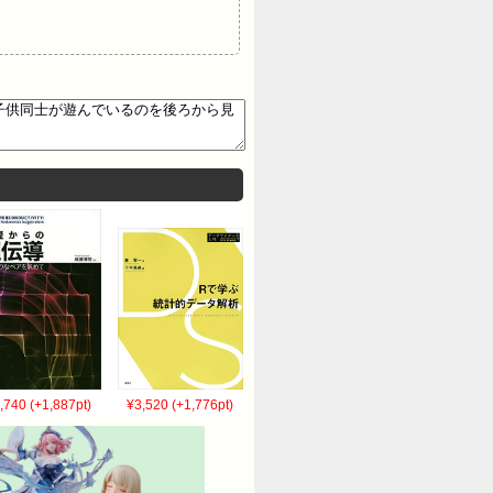
,740 (+1,887pt)
¥3,520 (+1,776pt)