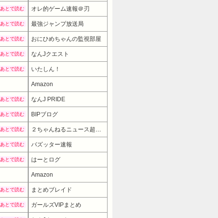
オレ的ゲーム速報＠刃
あとで読む
最強ジャンプ放送局
あとで読む
おにひめちゃんの監視部屋
あとで読む
なんJクエスト
あとで読む
いたしん！
あとで読む
Amazon
なんJ PRIDE
あとで読む
BIPブログ
あとで読む
２ちゃんねるニュース超速まとめ＋
あとで読む
バズッター速報
あとで読む
はーとログ
あとで読む
Amazon
まとめブレイド
あとで読む
ガールズVIPまとめ
あとで読む