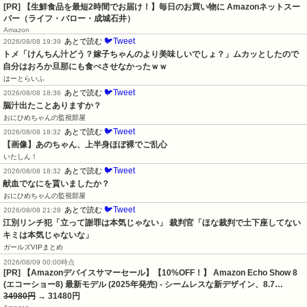
[PR] 【生鮮食品を最短2時間でお届け！】毎日のお買い物に Amazonネットスー
パー（ライフ・バロー・成城石井）
Amazon
🐦Tweet
あとで読む
2026/08/08 19:39
トメ「けんちん汁どう？嫁子ちゃんのより美味しいでしょ？」ムカッとしたので
自分はおろか旦那にも食べさせなかったｗｗ
はーとらいふ
🐦Tweet
あとで読む
2026/08/08 18:36
脳汁出たことありますか？
おにひめちゃんの監視部屋
🐦Tweet
あとで読む
2026/08/08 18:32
【画像】あのちゃん、上半身ほぼ裸でご乱心
いたしん！
🐦Tweet
あとで読む
2026/08/08 18:32
献血でなにを貰いましたか？
おにひめちゃんの監視部屋
🐦Tweet
あとで読む
2026/08/08 21:28
江別リンチ犯「立って謝罪は本気じゃない」 裁判官「ほな裁判で土下座してない
キミは本気じゃないな」
ガールズVIPまとめ
2026/08/09 00:00時点
[PR] 【Amazonデバイスサマーセール】【10%OFF！】 Amazon Echo Show 8
(エコーショー8) 最新モデル (2025年発売) - シームレスな新デザイン、8.7…
34980円
→ 31480円