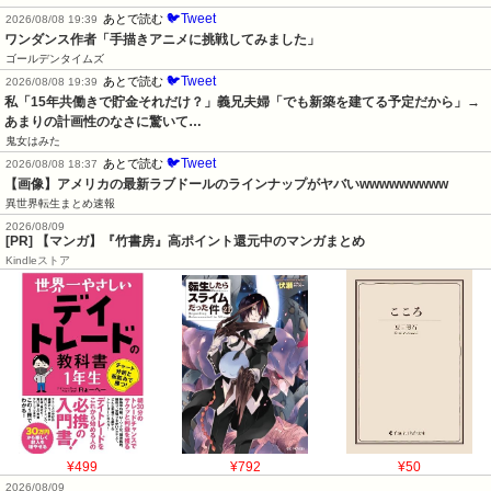
🐦Tweet
あとで読む
2026/08/08 19:39
ワンダンス作者「手描きアニメに挑戦してみました」
ゴールデンタイムズ
🐦Tweet
あとで読む
2026/08/08 19:39
私「15年共働きで貯金それだけ？」義兄夫婦「でも新築を建てる予定だから」→
あまりの計画性のなさに驚いて…
鬼女はみた
🐦Tweet
あとで読む
2026/08/08 18:37
【画像】アメリカの最新ラブドールのラインナップがヤバいwwwwwwwww
異世界転生まとめ速報
2026/08/09
[PR] 【マンガ】『竹書房』高ポイント還元中のマンガまとめ
Kindleストア
¥499
¥792
¥50
2026/08/09