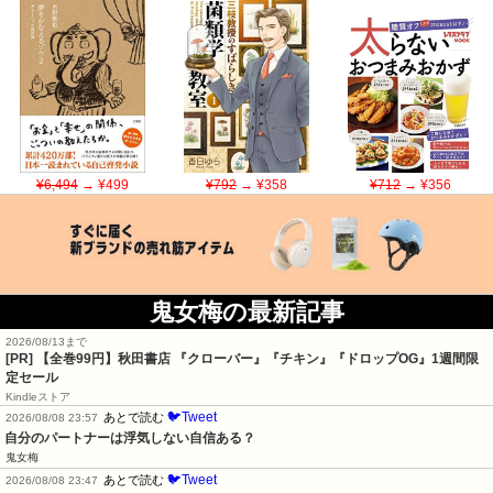
¥6,494
→ ¥499
¥792
→ ¥358
¥712
→ ¥356
鬼女梅の最新記事
2026/08/13まで
[PR]
【全巻99円】秋田書店 『クローバー』『チキン』『ドロップOG』1週間限
定セール
Kindleストア
🐦Tweet
あとで読む
2026/08/08 23:57
自分のパートナーは浮気しない自信ある？
鬼女梅
🐦Tweet
あとで読む
2026/08/08 23:47