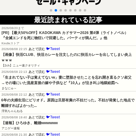
最近読まれている記事
2026/08/20まで
[PR]
【最大50%OFF】KADOKAWA カドサマー2026 第4弾（ライトノベル）
『全滅エンドを死に物狂いで回避した。パーティが病んだ。』他
Kindleストア
🐦Tweet
あとで読む
2026/08/08 22:15
【画像】快活CLUB、快活カレーを注文したのに快活カレーを出してしまい炎上
ｗｗｗ
【2ch】ニュー速クオリティ
🐦Tweet
あとで読む
2026/08/08 22:13
「生まれてない子は覚えてないw」妻に堕胎させたことを忘れ開き直るクソ叔父
→その場にいた流産直後の嫁や子供など『10人』が泣き叫ぶ地獄絵図へ
まなにゅ～
🐦Tweet
あとで読む
2026/08/08 22:12
6年の夫婦生活にピリオド。原因は旦那有責の不妊だった。不妊が発覚した地点で
離婚すればよかった...
浮気ちゃんねる
🐦Tweet
あとで読む
2026/08/08 19:40
【速報】ひろゆき、離婚wwwwww
アニゲー速報
🐦Tweet
あとで読む
2026/08/08 21:30