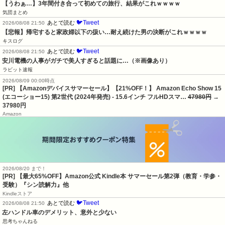
【うわぁ…】3年間付き合って初めての旅行、結果がこれｗｗｗｗ
気団まとめ
🐦Tweet
あとで読む
2026/08/08 21:50
【悲報】帰宅すると家政婦以下の扱い…耐え続けた男の決断がこれｗｗｗｗ
キスログ
🐦Tweet
あとで読む
2026/08/08 21:50
安川電機の人事がガチで美人すぎると話題に…（※画像あり）
ラビット速報
2026/08/09 00:00時点
[PR] 【Amazonデバイスサマーセール】【21%OFF！】 Amazon Echo Show 15
(エコーショー15) 第2世代 (2024年発売) - 15.6インチ フルHDスマ…
47980円
→
37980円
Amazon
2026/08/20 まで！
[PR]
【最大65%OFF】Amazon公式 Kindle本 サマーセール第2弾（教育・学参・
受験）『シン読解力』他
Kindleストア
🐦Tweet
あとで読む
2026/08/08 21:50
左ハンドル車のデメリット、意外と少ない
思考ちゃんねる