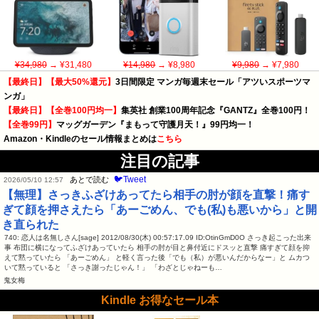
¥34,980
→ ¥31,480
¥14,980
→ ¥8,980
¥9,980
→ ¥7,980
【最終日】【最大50%還元】
3日間限定 マンガ毎週末セール「アツいスポーツマ
ンガ」
【最終日】【全巻100円均一】
集英社 創業100周年記念『GANTZ』全巻100円！
【全巻99円】
マッグガーデン『まもって守護月天！』99円均一！
Amazon・Kindleのセール情報まとめは
こちら
注目の記事
🐦Tweet
あとで読む
2026/05/10 12:57
【無理】さっきふざけあってたら相手の肘が顔を直撃！痛す
ぎて顔を押さえたら「あーごめん、でも(私)も悪いから」と開
き直られた
740: 恋人は名無しさん[sage] 2012/08/30(木) 00:57:17.09 ID:OtinGmD0O さっき起こった出来
事 布団に横になってふざけあっていたら 相手の肘が目と鼻付近にドスッと直撃 痛すぎて顔を抑
えて黙っていたら 「あーごめん」 と軽く言った後「でも（私）が悪いんだからなー」と ムカつ
いて黙っていると 「さっき謝ったじゃん！」 「わざとじゃねーも…
鬼女梅
Kindle お得なセール本