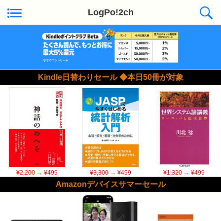
LogPo!2ch
Kindle日替わりセール ◆本日50冊が対象
¥2,200
→ ¥499
¥3,300
→ ¥499
¥1,320
→ ¥499
Amazonデバイスサマーセール