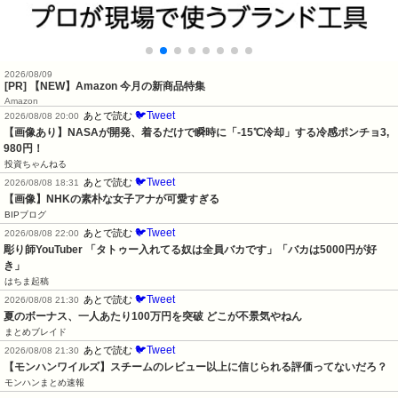
2026/08/09
[PR] 【NEW】Amazon 今月の新商品特集
Amazon
🐦Tweet
あとで読む
2026/08/08 20:00
【画像あり】NASAが開発、着るだけで瞬時に「-15℃冷却」する冷感ポンチョ3,
980円！
投資ちゃんねる
🐦Tweet
あとで読む
2026/08/08 18:31
【画像】NHKの素朴な女子アナが可愛すぎる
BIPブログ
🐦Tweet
あとで読む
2026/08/08 22:00
彫り師YouTuber 「タトゥー入れてる奴は全員バカです」「バカは5000円が好
き」
はちま起稿
🐦Tweet
あとで読む
2026/08/08 21:30
夏のボーナス、一人あたり100万円を突破 どこが不景気やねん
まとめブレイド
🐦Tweet
あとで読む
2026/08/08 21:30
【モンハンワイルズ】スチームのレビュー以上に信じられる評価ってないだろ？
モンハンまとめ速報