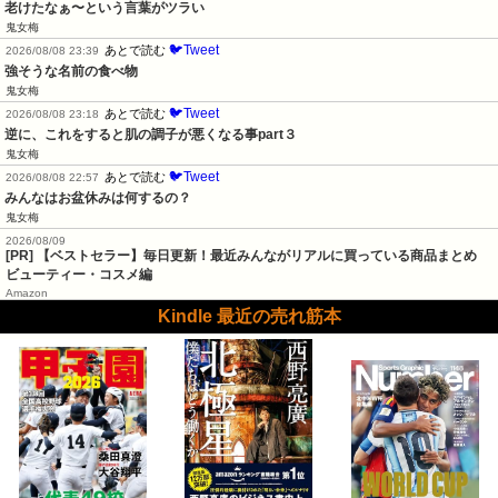
老けたなぁ〜という言葉がツラい
鬼女梅
🐦Tweet
あとで読む
2026/08/08 23:39
強そうな名前の食べ物
鬼女梅
🐦Tweet
あとで読む
2026/08/08 23:18
逆に、これをすると肌の調子が悪くなる事part３
鬼女梅
🐦Tweet
あとで読む
2026/08/08 22:57
みんなはお盆休みは何するの？
鬼女梅
2026/08/09
[PR] 【ベストセラー】毎日更新！最近みんながリアルに買っている商品まとめ
ビューティー・コスメ編
Amazon
Kindle 最近の売れ筋本