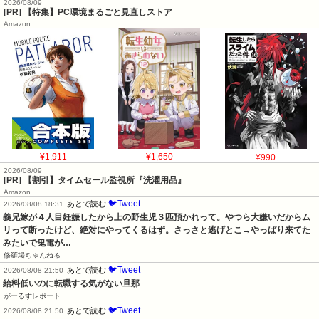
2026/08/09
[PR] 【特集】PC環境まるごと見直しストア
Amazon
¥1,911
¥1,650
¥990
2026/08/09
[PR] 【割引】タイムセール監視所『洗濯用品』
Amazon
🐦Tweet
あとで読む
2026/08/08 18:31
義兄嫁が４人目妊娠したから上の野生児３匹預かれって。やつら大嫌いだからム
リって断ったけど、絶対にやってくるはず。さっさと逃げとこ→やっぱり来てた
みたいで鬼電が…
修羅場ちゃんねる
🐦Tweet
あとで読む
2026/08/08 21:50
給料低いのに転職する気がない旦那
がーるずレポート
🐦Tweet
あとで読む
2026/08/08 21:50