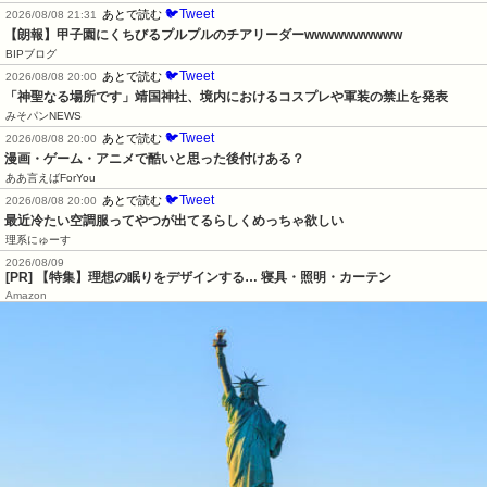
🐦Tweet
あとで読む
2026/08/08 21:31
【朗報】甲子園にくちびるプルプルのチアリーダーwwwwwwwwww
BIPブログ
🐦Tweet
あとで読む
2026/08/08 20:00
「神聖なる場所です」靖国神社、境内におけるコスプレや軍装の禁止を発表
みそパンNEWS
🐦Tweet
あとで読む
2026/08/08 20:00
漫画・ゲーム・アニメで酷いと思った後付けある？
ああ言えばForYou
🐦Tweet
あとで読む
2026/08/08 20:00
最近冷たい空調服ってやつが出てるらしくめっちゃ欲しい
理系にゅーす
2026/08/09
[PR] 【特集】理想の眠りをデザインする… 寝具・照明・カーテン
Amazon