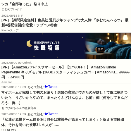
シカ「全部喰った」 祭り中止
まとめブレイド
2026/08/18まで
[PR] 【期間限定無料】集英社 週刊少年ジャンプで大人気!『さむわんへるつ』 最
新4巻配信開始!恋愛・ラブコメ特集!
Kindleストア
2026/08/09 00:00時点
[PR] 【Amazonデバイスサマーセール】【17%OFF！】 Amazon Kindle
Paperwhite キッズモデル (16GB) スターフィッシュカバー | Amazon Ki…
29980
円
→ 24980円
Amazon
🐦Tweet
あとで読む
2026/08/08 19:39
マイホームが完成して初のお泊り！夫婦の寝室ができたのが嬉しくて嫁に抱きつ
いたら「うざいからやめて、まったくふざけんなよ、お前」俺（何をしてるんだ
ろう、俺…）
おにひめちゃんの監視部屋
🐦Tweet
あとで読む
2026/08/08 19:39
「私達が原爆ドーム前をあけ渡せば核戦争が始まってしまう」と訴える市民団
体、それを聞いた被爆3世の人が……
U-1 NEWS