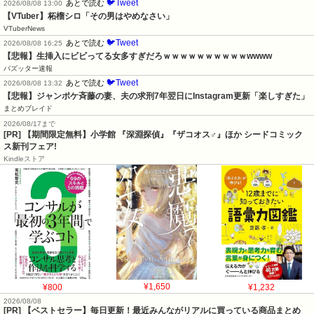
🐦Tweet
あとで読む
2026/08/08 13:00
【VTuber】柘榴シロ「その男はやめなさい」
VTuberNews
🐦Tweet
あとで読む
2026/08/08 16:25
【悲報】生挿入にビビってる女多すぎだろｗｗｗｗｗｗｗｗｗｗwwww
バズッター速報
🐦Tweet
あとで読む
2026/08/08 13:32
【悲報】ジャンポケ斉藤の妻、夫の求刑7年翌日にInstagram更新「楽しすぎた」
まとめブレイド
2026/08/17まで
[PR] 【期間限定無料】小学館 『深淵探偵』『ザコオス♂』ほか シードコミック
ス新刊フェア!
Kindleストア
¥800
¥1,650
¥1,232
2026/08/08
[PR] 【ベストセラー】毎日更新！最近みんながリアルに買っている商品まとめ