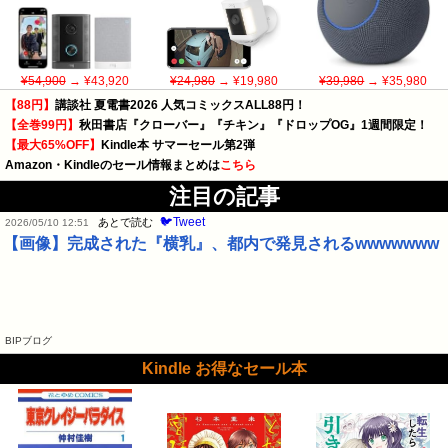
¥54,900
→ ¥43,920
¥24,980
→ ¥19,980
¥39,980
→ ¥35,980
【88円】
講談社 夏電書2026 人気コミックスALL88円！
【全巻99円】
秋田書店『クローバー』『チキン』『ドロップOG』1週間限定！
【最大65%OFF】
Kindle本 サマーセール第2弾
Amazon・Kindleのセール情報まとめは
こちら
注目の記事
🐦Tweet
あとで読む
2026/05/10 12:51
【画像】完成された『横乳』、都内で発見されるwwwwwww
BIPブログ
Kindle お得なセール本