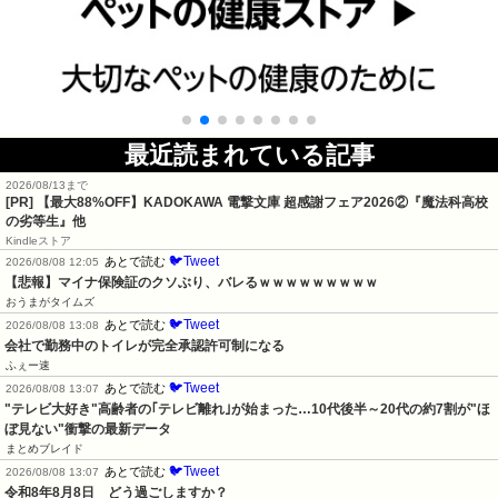
最近読まれている記事
2026/08/13まで
[PR] 【最大88%OFF】KADOKAWA 電撃文庫 超感謝フェア2026②『魔法科高校
の劣等生』他
Kindleストア
🐦Tweet
あとで読む
2026/08/08 12:05
【悲報】マイナ保険証のクソぶり、バレるｗｗｗｗｗｗｗｗｗ
おうまがタイムズ
🐦Tweet
あとで読む
2026/08/08 13:08
会社で勤務中のトイレが完全承認許可制になる
ふぇー速
🐦Tweet
あとで読む
2026/08/08 13:07
"テレビ大好き"高齢者の｢テレビ離れ｣が始まった…10代後半～20代の約7割が"ほ
ぼ見ない"衝撃の最新データ
まとめブレイド
🐦Tweet
あとで読む
2026/08/08 13:07
令和8年8月8日　どう過ごしますか？