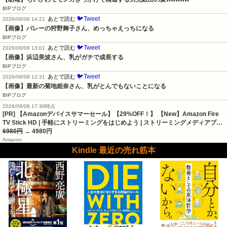
BIPブログ
🐦Tweet
あとで読む
2026/08/08 14:21
【画像】バレーの狩野舞子さん、めっちゃえっちになる
BIPブログ
🐦Tweet
あとで読む
2026/08/08 13:01
【画像】浜辺美波さん、乳がガチで成長する
BIPブログ
🐦Tweet
あとで読む
2026/08/08 12:31
【画像】最新の菊地姫奈さん、乳がとんでもないことになる
BIPブログ
2026/08/08 17:30時点
[PR] 【Amazonデバイスサマーセール】【29%OFF！】 【New】Amazon Fire
TV Stick HD | 手軽にストリーミングをはじめよう | ストリーミングメディアプ…
6980円
→ 4980円
Amazon
Kindle 最近の売れ筋本