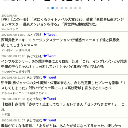
2026/08/08
[PR] 【この一冊】「次にくるライトノベル大賞2025」受賞『異世界転生ダンジ
ョンマスター 温泉ダンジョンを作る』『異世界転生勧誘詐欺』
Kindleストア
🐦Tweet
あとで読む
2026/08/08 13:00
西川貴教アニキ、ミュージックステーションで”魅惑のマーメイド達と限界突
破”してしまうｗｗｗｗ
オレ的ゲーム速報＠刃
🐦Tweet
あとで読む
2026/08/08 12:00
インフルエンサー、Xの誹謗中傷により自殺→記者「これ、インプレゾンビが誹謗
中傷の中心じゃね？」→分析していくとヤバイ真実が浮かび上がる
オレ的ゲーム速報＠刃
🐦Tweet
あとで読む
2026/08/08 11:59
甲子園 初ジャッジの女性審判・佐藤加奈さん、自ら判定覆したプレーを謝罪 「ミ
スしてしまった」｢苦いデビュー戦に…｣   #高校野球 |  言うほどミスか？
２ちゃんねるニュース超速まとめ＋
🐦Tweet
あとで読む
2026/08/08 11:58
【動画】赤信号「赤やで！止まってな！」セレナさん「セレナ行きます！」←こ
れ
ネギ速
🐦Tweet
あとで読む
2026/08/08 11:57
義母が亡くなる前日、「ありがとね。あんたが娘になって良かった。楽しかっ