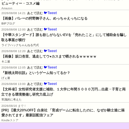
ビューティー・コスメ編
Amazon
🐦Tweet
あとで読む
2026/08/08 14:21
【画像】バレーの狩野舞子さん、めっちゃえっちになる
BIPブログ
🐦Tweet
あとで読む
2026/08/08 12:00
【中華スタンダード】誰も欲しがらないEVを「売れたこと」にして補助金を騙し
取る事案が横行
ライフハックちゃんねる弐式
🐦Tweet
あとで読む
2026/08/08 12:20
【画像】坂口杏里、逃走してウ●カスまで晒されるｗｗｗｗｗ
キニ速
🐦Tweet
あとで読む
2026/08/08 12:05
『新桃太郎伝説』というゲーム知ってるか？
げぇ速
🐦Tweet
あとで読む
2026/08/08 13:00
【文科省】女性研究者支援に補助、１大学に年間５０００万円…出産・子育と両
立できる環境整備し研究力底上げ
常識的に考えた
2026/08/16 まで！
[PR] 【最大20%OFF】白泉社 「育成ゲームに転生したのに、なぜか騎士達に溺
愛されてます」最新話配信フェア
Kindleストア