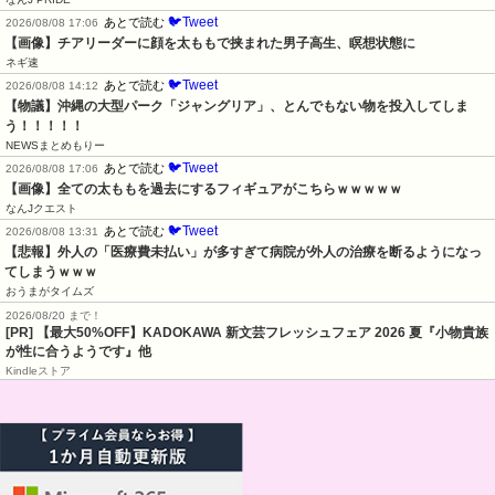
🐦Tweet
あとで読む
2026/08/08 17:06
【画像】チアリーダーに顔を太ももで挟まれた男子高生、瞑想状態に
ネギ速
🐦Tweet
あとで読む
2026/08/08 14:12
【物議】沖縄の大型パーク「ジャングリア」、とんでもない物を投入してしま
う！！！！！
NEWSまとめもりー
🐦Tweet
あとで読む
2026/08/08 17:06
【画像】全ての太ももを過去にするフィギュアがこちらｗｗｗｗｗ
なんJクエスト
🐦Tweet
あとで読む
2026/08/08 13:31
【悲報】外人の「医療費未払い」が多すぎて病院が外人の治療を断るようになっ
てしまうｗｗｗ
おうまがタイムズ
2026/08/20 まで！
[PR] 【最大50%OFF】KADOKAWA 新文芸フレッシュフェア 2026 夏『小物貴族
が性に合うようです』他
Kindleストア