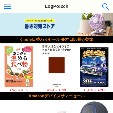
LogPo!2ch
Kindle日替わりセール ◆本日50冊が対象
¥748
→ ¥199
¥924
→ ¥399
¥1,430
→ ¥399
Amazonデバイスサマーセール