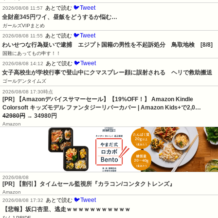
🐦Tweet
あとで読む
2026/08/08 11:57
全財産345円ワイ、昼飯をどうするか悩む…
ガールズVIPまとめ
🐦Tweet
あとで読む
2026/08/08 11:55
わいせつな行為疑いで逮捕　エジプト国籍の男性を不起訴処分　鳥取地検　[8/8]
国難にあってもの申す！！
🐦Tweet
あとで読む
2026/08/08 14:12
女子高校生が学校行事で登山中にクマスプレー顔に誤射される　ヘリで救助搬送
ゴールデンタイムズ
2026/08/08 17:30時点
[PR] 【Amazonデバイスサマーセール】【19%OFF！】 Amazon Kindle
Colorsoft キッズモデル ファンタジーリバーカバー | Amazon Kids+で2,0…
42980円
→ 34980円
Amazon
2026/08/08
[PR] 【割引】タイムセール監視所『カラコン/コンタクトレンズ』
Amazon
🐦Tweet
あとで読む
2026/08/08 17:32
【悲報】坂口杏里、逃走ｗｗｗｗｗｗｗｗｗｗｗ
なんJ PRIDE