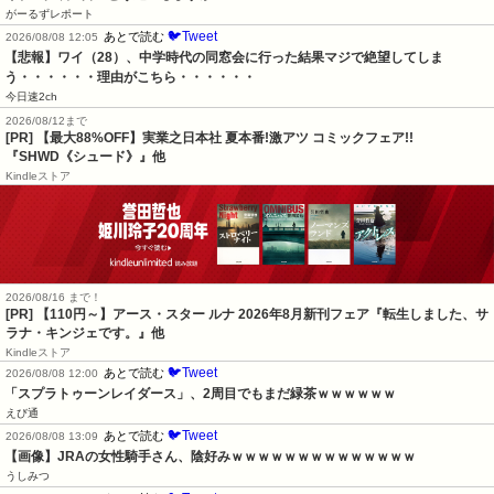
がーるずレポート
🐦Tweet
あとで読む
2026/08/08 12:05
【悲報】ワイ（28）、中学時代の同窓会に行った結果マジで絶望してしま
う・・・・・・理由がこちら・・・・・・
今日速2ch
2026/08/12まで
[PR] 【最大88%OFF】実業之日本社 夏本番!激アツ コミックフェア!!
『SHWD《シュード》』他
Kindleストア
2026/08/16 まで！
[PR] 【110円～】アース・スター ルナ 2026年8月新刊フェア『転生しました、サ
ラナ・キンジェです。』他
Kindleストア
🐦Tweet
あとで読む
2026/08/08 12:00
「スプラトゥーンレイダース」、2周目でもまだ緑茶ｗｗｗｗｗｗ
えび通
🐦Tweet
あとで読む
2026/08/08 13:09
【画像】JRAの女性騎手さん、陰好みｗｗｗｗｗｗｗｗｗｗｗｗｗｗ
うしみつ