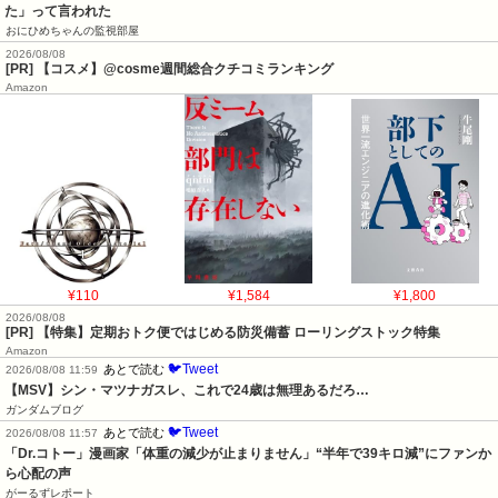
た」って言われた
おにひめちゃんの監視部屋
2026/08/08
[PR] 【コスメ】@cosme週間総合クチコミランキング
Amazon
¥110
¥1,584
¥1,800
2026/08/08
[PR] 【特集】定期おトク便ではじめる防災備蓄 ローリングストック特集
Amazon
🐦Tweet
あとで読む
2026/08/08 11:59
【MSV】シン・マツナガスレ、これで24歳は無理あるだろ…
ガンダムブログ
🐦Tweet
あとで読む
2026/08/08 11:57
「Dr.コトー」漫画家「体重の減少が止まりません」“半年で39キロ減”にファンか
ら心配の声
がーるずレポート