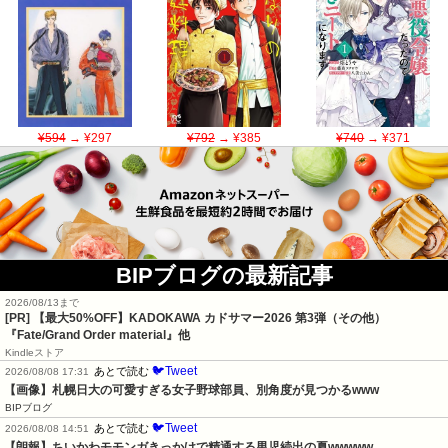
¥594
→ ¥297
¥792
→ ¥385
¥740
→ ¥371
BIPブログの最新記事
2026/08/13まで
[PR]
【最大50%OFF】KADOKAWA カドサマー2026 第3弾（その他）
『Fate/Grand Order material』他
Kindleストア
🐦Tweet
あとで読む
2026/08/08 17:31
【画像】札幌日大の可愛すぎる女子野球部員、別角度が見つかるwww
BIPブログ
🐦Tweet
あとで読む
2026/08/08 14:51
【朗報】ちいかわモモンガきっかけで精通する男児続出の夏wwwww