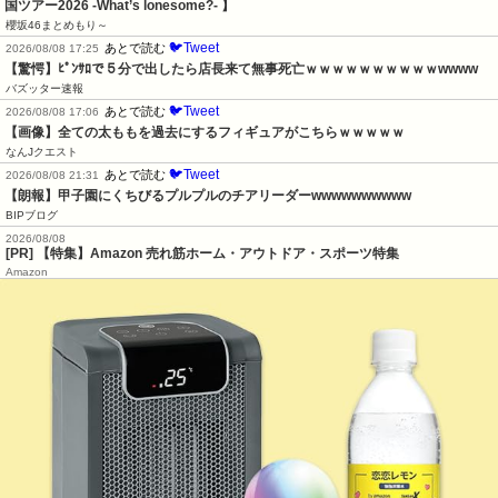
国ツアー2026 -What’s lonesome?- 】
櫻坂46まとめもり～
🐦Tweet
あとで読む
2026/08/08 17:25
【驚愕】ﾋﾟﾝｻﾛで５分で出したら店長来て無事死亡ｗｗｗｗｗｗｗｗｗｗwwww
バズッター速報
🐦Tweet
あとで読む
2026/08/08 17:06
【画像】全ての太ももを過去にするフィギュアがこちらｗｗｗｗｗ
なんJクエスト
🐦Tweet
あとで読む
2026/08/08 21:31
【朗報】甲子園にくちびるプルプルのチアリーダーwwwwwwwwww
BIPブログ
2026/08/08
[PR] 【特集】Amazon 売れ筋ホーム・アウトドア・スポーツ特集
Amazon