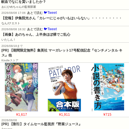
献血でなにを貰いましたか？
おにひめちゃんの監視部屋
🐦Tweet
あとで読む
2026/08/08 17:06
【悲報】伊集院光さん「カレーにじゃがいもはいらない」・・・・・・・・・
なんJクエスト
🐦Tweet
あとで読む
2026/08/08 18:32
【画像】あのちゃん、上半身ほぼ裸でご乱心
いたしん！
2026/08/18まで
[PR] 【期間限定無料】集英社 マーガレット17号配信記念『センチメンタル キ
ス』他
Kindleストア
¥1,617
¥1,911
¥715
2026/08/08
[PR] 【割引】タイムセール監視所『野菜ジュース』
Amazon