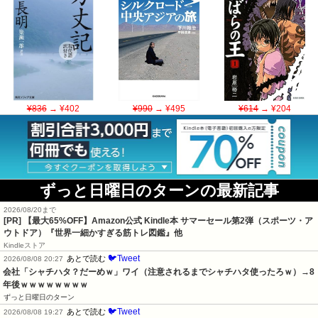
¥836
→ ¥402
¥990
→ ¥495
¥614
→ ¥204
ずっと日曜日のターンの最新記事
2026/08/20まで
[PR]
【最大65%OFF】Amazon公式 Kindle本 サマーセール第2弾（スポーツ・ア
ウトドア）『世界一細かすぎる筋トレ図鑑』他
Kindleストア
🐦Tweet
あとで読む
2026/08/08 20:27
会社「シャチハタ？だーめｗ」ワイ（注意されるまでシャチハタ使ったろｗ）→8
年後ｗｗｗｗｗｗｗｗ
ずっと日曜日のターン
🐦Tweet
あとで読む
2026/08/08 19:27