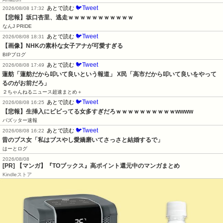
🐦Tweet
あとで読む
2026/08/08 17:32
【悲報】坂口杏里、逃走ｗｗｗｗｗｗｗｗｗｗｗ
なんJ PRIDE
🐦Tweet
あとで読む
2026/08/08 18:31
【画像】NHKの素朴な女子アナが可愛すぎる
BIPブログ
🐦Tweet
あとで読む
2026/08/08 17:49
蓮舫「蓮舫だから叩いて良いという報道」 X民「高市だから叩いて良いをやって
るのがお前だろ」
２ちゃんねるニュース超速まとめ＋
🐦Tweet
あとで読む
2026/08/08 16:25
【悲報】生挿入にビビってる女多すぎだろｗｗｗｗｗｗｗｗｗｗwwww
バズッター速報
🐦Tweet
あとで読む
2026/08/08 16:22
昔のブス女「私はブスやし愛嬌磨いてさっさと結婚するで」
はーとログ
2026/08/08
[PR] 【マンガ】『TOブックス』高ポイント還元中のマンガまとめ
Kindleストア