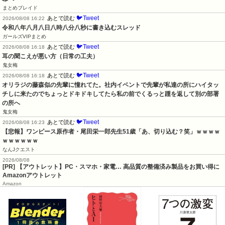
まとめブレイド
🐦Tweet
あとで読む
2026/08/08 16:22
令和八年八月八日八時八分八秒に書き込むスレッド
ガールズVIPまとめ
🐦Tweet
あとで読む
2026/08/08 16:18
耳の聞こえが悪い方（日常の工夫）
鬼女梅
🐦Tweet
あとで読む
2026/08/08 16:18
オリラジの藤森似の先輩に憧れてた。社内イベントで先輩が私達の所にハイタッ
チしに来たのでちょっとドキドキしてたら私の前でくるっと踵を返して別の部署
の所へ
鬼女梅
🐦Tweet
あとで読む
2026/08/08 16:23
【悲報】ワンピース原作者・尾田栄一郎先生51歳「あ、切り込む？笑」ｗｗｗｗ
ｗｗｗｗｗｗ
なんJクエスト
2026/08/08
[PR] 【アウトレット】PC・スマホ・家電… 高品質の整備済み製品をお買い得に
Amazonアウトレット
Amazon