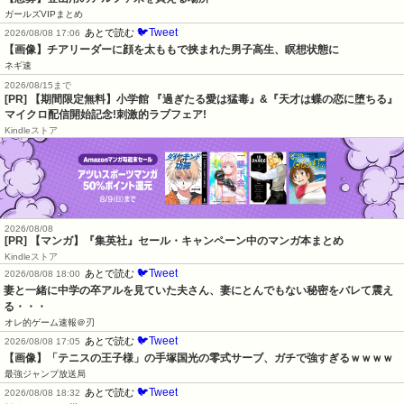
ガールズVIPまとめ
🐦Tweet
あとで読む
2026/08/08 17:06
【画像】チアリーダーに顔を太ももで挟まれた男子高生、瞑想状態に
ネギ速
2026/08/15まで
[PR] 【期間限定無料】小学館 『過ぎたる愛は猛毒』&『天才は蝶の恋に堕ちる』
マイクロ配信開始記念!刺激的ラブフェア!
Kindleストア
2026/08/08
[PR] 【マンガ】『集英社』セール・キャンペーン中のマンガ本まとめ
Kindleストア
🐦Tweet
あとで読む
2026/08/08 18:00
妻と一緒に中学の卒アルを見ていた夫さん、妻にとんでもない秘密をバレて震え
る・・・
オレ的ゲーム速報＠刃
🐦Tweet
あとで読む
2026/08/08 17:05
【画像】「テニスの王子様」の手塚国光の零式サーブ、ガチで強すぎるｗｗｗｗ
最強ジャンプ放送局
🐦Tweet
あとで読む
2026/08/08 18:32