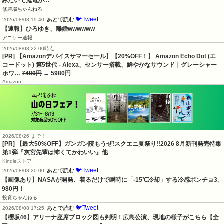
みたいで鬼電が…
修羅場ちゃんねる
🐦Tweet
あとで読む
2026/08/08 19:40
【速報】ひろゆき、離婚wwwwww
アニゲー速報
2026/08/08 22:00時点
[PR] 【Amazonデバイスサマーセール】【20%OFF！】 Amazon Echo Dot (エ
コードット) 第5世代 - Alexa、センサー搭載、鮮やかなサウンド｜グレーシャー
ホワ…
7480円
→ 5980円
Amazon
2026/08/26 まで！
[PR] 【最大50%OFF】ガンガン読もうぜ!スクエニ夏祭り!!2026 8月新刊発売特集
第1弾『灰宮先輩は怖くてかわいい』他
Kindleストア
🐦Tweet
あとで読む
2026/08/08 20:00
【画像あり】NASAが開発、着るだけで瞬時に「-15℃冷却」する冷感ポンチョ3,
980円！
投資ちゃんねる
🐦Tweet
あとで読む
2026/08/08 17:25
【櫻坂46】アリーナ座席ブロック図も判明！広島公演、現地の様子がこちら【全