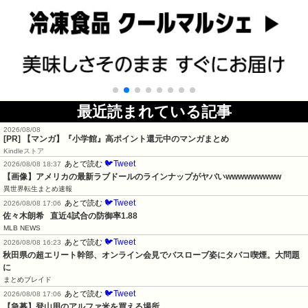
最近読まれている記事
2026/08/08
[PR] 【マンガ】『小学館』高ポイント還元中のマンガまとめ
Kindleストア
🐦Tweet
あとで読む
2026/08/08 18:37
【画像】アメリカの最新ラブドールのラインナップがヤバいwwwwwwwww
異世界転生まとめ速報
🐦Tweet
あとで読む
2026/08/08 17:06
佐々木朗希   直近4試合の防御率1.88
MLB NEWS
🐦Tweet
あとで読む
2026/08/08 16:23
秋田県の超エリート幹部、オンライン会見でバスローブ姿にタバコ喫煙。大問題
に
まとめブレイド
🐦Tweet
あとで読む
2026/08/08 17:06
【急募】登山用のアルファ米を買える場所