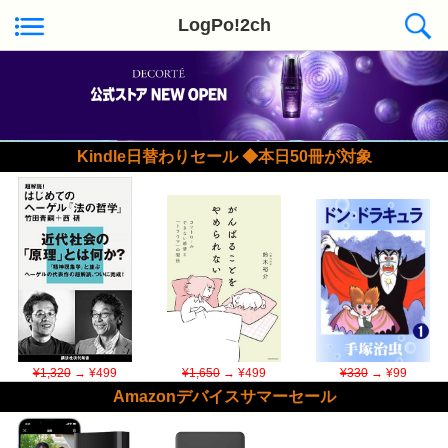
LogPo!2ch
Kindle日替わりセール ◆本日50冊が対象
¥1,320
→ ¥499
¥1,650
→ ¥499
¥330
→ ¥99
Amazonデバイスサマーセール