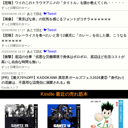
【悲報】ワイのこのトラウマアニメの「タイトル」を誰か教えてくれ・・・・・
ずっと日曜日のターン
🐦Tweet
あとで読む
2026/08/08 18:27
【画像】「東京ばな奈」の狂気を感じるフォントがコチラｗｗｗｗｗｗ
ずっと日曜日のターン
🐦Tweet
あとで読む
2026/08/08 17:27
【悲報】カレーライスを食べたいと言う2歳児に「カレー」を出した親、こうなる
ｗｗｗｗｗｗ
ずっと日曜日のターン
🐦Tweet
あとで読む
2026/08/08 16:27
【衝撃】底辺の仕事「劣悪な労働環境で身体はボロボロ、底辺ほど生活コストが
高いし自由な時間も無い」
ずっと日曜日のターン
2026/08/20 まで！
[PR] 【最大70%OFF】KADOKAWA 異世界ガールズフェス2026夏②『身代わり
の花嫁は、不器用な辺境伯に溺愛される』他
Kindleストア
Kindle 最近の売れ筋本