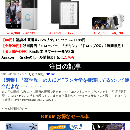
¥14,980
→ ¥8,980
¥27,980
→ ¥22,980
¥12,980
→ ¥8,790
【88円】
講談社 夏電書2026 人気コミックスALL88円！
【全巻99円】
秋田書店『クローバー』『チキン』『ドロップOG』1週間限定！
【最大65%OFF】
Kindle本 サマーセール第2弾
Amazon・Kindleのセール情報まとめは
こちら
注目の記事
🐦Tweet
あとで読む
2026/05/10 12:27
【朗報】「高学歴」の人ほどFラン大学を擁護してるのって健
全だよな・・・・・
東大卒の医師「3年以内に医療の現場で起きることがコレです…本当にヤバいです」 所謂「高学
歴」の人ほどFラン大学を擁護してて、まだまだ日本のアカデミーは安心だなと思う— おほとも
（犬儒） (@ohotomosan) May 2, 2026…
ずっと日曜日のターン
Kindle お得なセール本