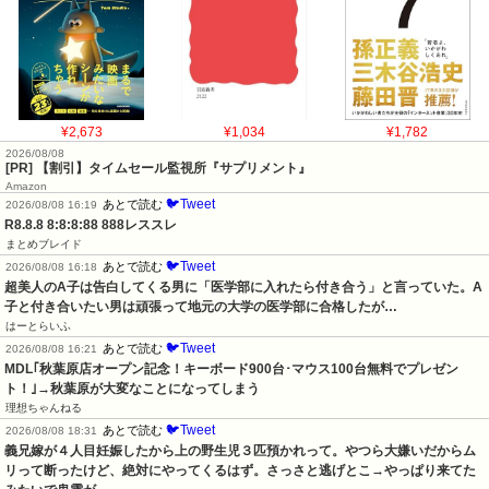
¥2,673
¥1,034
¥1,782
2026/08/08
[PR] 【割引】タイムセール監視所『サプリメント』
Amazon
🐦Tweet
あとで読む
2026/08/08 16:19
R8.8.8 8:8:8:88 888レススレ
まとめブレイド
🐦Tweet
あとで読む
2026/08/08 16:18
超美人のA子は告白してくる男に「医学部に入れたら付き合う」と言っていた。A
子と付き合いたい男は頑張って地元の大学の医学部に合格したが…
はーとらいふ
🐦Tweet
あとで読む
2026/08/08 16:21
MDL｢秋葉原店オープン記念！キーボード900台･マウス100台無料でプレゼン
ト！｣→秋葉原が大変なことになってしまう
理想ちゃんねる
🐦Tweet
あとで読む
2026/08/08 18:31
義兄嫁が４人目妊娠したから上の野生児３匹預かれって。やつら大嫌いだからム
リって断ったけど、絶対にやってくるはず。さっさと逃げとこ→やっぱり来てた