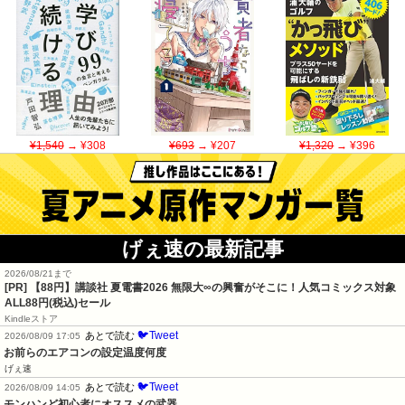
¥1,540
→ ¥308
¥693
→ ¥207
¥1,320
→ ¥396
げぇ速の最新記事
2026/08/21まで
[PR]
【88円】講談社 夏電書2026 無限大∞の興奮がそこに！人気コミックス対象
ALL88円(税込)セール
Kindleストア
🐦Tweet
あとで読む
2026/08/09 17:05
お前らのエアコンの設定温度何度
げぇ速
🐦Tweet
あとで読む
2026/08/09 14:05
モンハンど初心者にオススメの武器