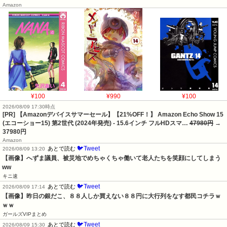
Amazon
¥100
¥990
¥100
2026/08/09 17:30時点
[PR] 【Amazonデバイスサマーセール】【21%OFF！】 Amazon Echo Show 15
(エコーショー15) 第2世代 (2024年発売) - 15.6インチ フルHDスマ…
47980円
→
37980円
Amazon
🐦Tweet
あとで読む
2026/08/09 13:20
【画像】へずま議員、被災地でめちゃくちゃ働いて老人たちを笑顔にしてしまう
ww
キニ速
🐦Tweet
あとで読む
2026/08/09 17:14
【画像】昨日の銀だこ、８８人しか買えない８８円に大行列をなす都民コチラｗ
ｗｗ
ガールズVIPまとめ
🐦Tweet
あとで読む
2026/08/09 15:30