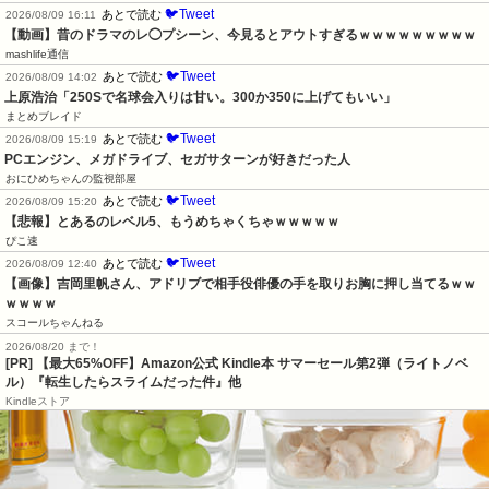
🐦Tweet
あとで読む
2026/08/09 16:11
【動画】昔のドラマのレ◯プシーン、今見るとアウトすぎるｗｗｗｗｗｗｗｗｗ
mashlife通信
🐦Tweet
あとで読む
2026/08/09 14:02
上原浩治「250Sで名球会入りは甘い。300か350に上げてもいい」
まとめブレイド
🐦Tweet
あとで読む
2026/08/09 15:19
PCエンジン、メガドライブ、セガサターンが好きだった人
おにひめちゃんの監視部屋
🐦Tweet
あとで読む
2026/08/09 15:20
【悲報】とあるのレベル5、もうめちゃくちゃｗｗｗｗｗ
ぴこ速
🐦Tweet
あとで読む
2026/08/09 12:40
【画像】吉岡里帆さん、アドリブで相手役俳優の手を取りお胸に押し当てるｗｗ
ｗｗｗｗ
スコールちゃんねる
2026/08/20 まで！
[PR]
【最大65%OFF】Amazon公式 Kindle本 サマーセール第2弾（ライトノベ
ル）『転生したらスライムだった件』他
Kindleストア