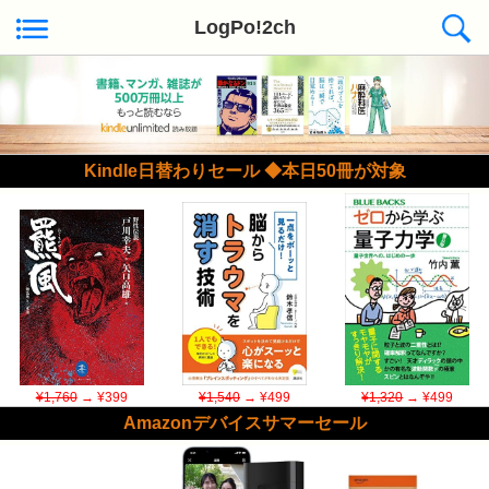
LogPo!2ch
Kindle日替わりセール ◆本日50冊が対象
¥1,760
→ ¥399
¥1,540
→ ¥499
¥1,320
→ ¥499
Amazonデバイスサマーセール