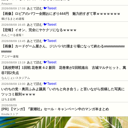
Amazon
🐦Tweet
あとで読む
2026/08/09 17:08
【画像】ロピアのパワー全開おにぎり444円　魅力的すぎて草ｗｗｗｗｗｗｗ
稼げるまとめ速報
🐦Tweet
あとで読む
2026/08/09 16:45
【悲報】イオン、完全にヤケクソになるｗｗｗｗ
わんこーる速報！
🐦Tweet
あとで読む
2026/08/09 13:45
【画像】カードゲーム屋さん、ジジババの溜まり場になって終わるwwwwwwww
wwww
アニゲー速報
🐦Tweet
あとで読む
2026/08/09 13:19
【高校野球】1回戦 花巻東 4-2 新田　花巻東が2回戦進出　古城マルチヒット、萬
谷7回2失点
なんじぇいスタジアム
🐦Tweet
あとで読む
2026/08/09 13:00
いのちの党・奥田ふみよ議員「いのちと向き合う」と言いながら投稿した写真に
ツッコミ殺到ｗｗｗｗ
はちま起稿
2026/08/09
[PR] 【マンガ】『新潮社』セール・キャンペーン中のマンガ本まとめ
Kindleストア