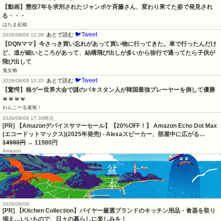
【動画】懲役7年を求刑されたジャンポケ斉藤さん、変わり果てた姿で発見され
る・・・
はちま起稿
🐦Tweet
あとで読む
2026/08/09 12:39
【DQNママ】今さっき買い忘れがあって買い物に行ってきた。車で行ったんだけ
ど、道が細いところがあって、結構飛び出しが多いから徐行で通ってたら子供が
飛び出して
鬼女梅
🐦Tweet
あとで読む
2026/08/09 12:35
【驚愕】格ゲー世界大会で謎のパキスタン人が韓国最強プレーヤーを倒して優勝
ｗｗｗｗ
わんこーる速報！
2026/08/09 17:30時点
[PR] 【Amazonデバイスサマーセール】【20%OFF！】 Amazon Echo Dot Max
(エコードットマックス)(2025年発売) - Alexaスピーカー、部屋中に広がる…
14980円
→ 11980円
Amazon
2026/08/09
[PR] 【Kitchen Collection】バイヤー厳選ブランドのキッチン用品・食器を取り
揃え…いいもので、日々の暮らしに楽しみを！