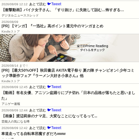
🐦Tweet
あとで読む
2026/08/09 12:12
【衝撃動画】バイク女子さん、「すり抜け」に失敗して詰む…怖すぎる…
デジタルニューススレッド
2026/08/09
[PR] 【マンガ】『一迅社』高ポイント還元中のマンガまとめ
Kindleストア
2026/08/14 まで！
[PR] 【最大50%OFF】秋田書店 AKITA電子祭り 夏の陣 チャンピオン! 少年コミ
ック準新作フェア『ラーメン大好き小泉さん』他
Kindleストア
🐦Tweet
あとで読む
2026/08/09 12:45
【動画】有名女優、アニソン盆踊りにブチ切れ「日本の品格が落ちたと思いまし
た」
アニゲー速報
🐦Tweet
あとで読む
2026/08/09 12:44
【画像】渡辺莉奈のナマ足、大変なことになってるって...
芸能人の気になる噂
🐦Tweet
あとで読む
2026/08/09 12:42
車道走ってる自転車邪魔すぎだろwww