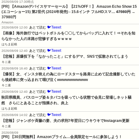
2026/08/09 17:30時点
[PR] 【Amazonデバイスサマーセール】【21%OFF！】 Amazon Echo Show 15
(エコーショー15) 第2世代 (2024年発売) - 15.6インチ フルHDスマ…
47980円
→
37980円
Amazon
🐦Tweet
あとで読む
2026/08/09 12:00
【画像】海外旅行ではペットボトルを〇〇してからバッグに入れて！⇒それを知
らなかった人の末路が悲惨すぎるｗｗｗｗ
はちま起稿
🐦Tweet
あとで読む
2026/08/09 12:40
【悲報】原爆投下を「なかったこと」にするデマ、SNSで拡散されてしまう
キニ速
🐦Tweet
あとで読む
2026/08/09 16:40
【爆笑】女、インスタ映えの為にロードスターを路肩に止めて記念撮影していた
ら後続車に突っ込まれて咽び泣くwwwwwwwwwww
キニ速
🐦Tweet
あとで読む
2026/08/09 12:40
秋田県職員、バスローブ姿＆タバコを吸っている状態で会見に登場しネット騒
然　さらにとあることが指摘され、炎上
はちま起稿
🐦Tweet
あとで読む
2026/08/09 14:02
【悲報】ジャンポケ斉藤の妻、夫の求刑7年翌日にウキウキでInstagram更新
キニ速
2026/08/09
[PR] 【30日間無料】Amazonプライム…会員限定セールに参加しよう！