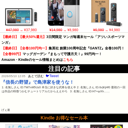
¥47,980
→ ¥37,980
¥14,980
→ ¥8,980
¥6,980
→ ¥4,980
【最終日】【最大50%還元】
3日間限定 マンガ毎週末セール「アツいスポーツマ
ンガ」
【最終日】【全巻100円均一】
集英社 創業100周年記念『GANTZ』全巻100円！
【全巻99円】
マッグガーデン『まもって守護月天！』99円均一！
Amazon・Kindleのセール情報まとめは
こちら
注目の記事
🐦Tweet
あとで読む
2026/05/10 12:05
『信長の野望』で島津家を使うな！
1: 名無しさん ID:TW7nM5Uz0 本当に好きな武将を使え💢 2: 名無しさん ID:/b/jKjHf0 最初の一回
は作品の特徴つかむチュートリアルだからええやろ 3: 名無しさん ID:H7+qrXh……
げぇ速
Kindle お得なセール本