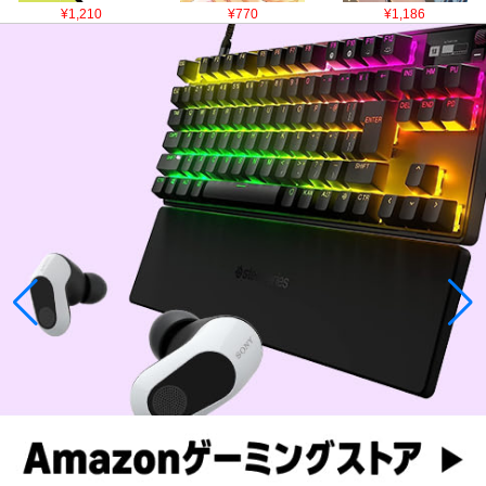
¥1,210
¥770
¥1,186