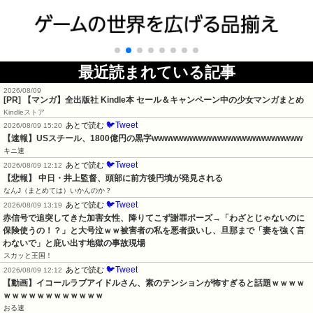
最近読まれている記事
2026/08/09
[PR] 【マンガ】全出版社 Kindle本 セール＆キャンペーン中の少女マンガまとめ
Kindleストア
🐦Tweet
あとで読む
2026/08/09 15:20
【速報】USスチール、1800億円の黒字wwwwwwwwwwwwwwwwwwwwwwww
キニ速
🐦Tweet
あとで読む
2026/08/09 12:12
【悲報】 中日・井上監督、頭部に前方後円墳が発見される
なんJ（まとめては）いかんのか？
🐦Tweet
あとで読む
2026/08/09 13:19
赤信号で追突してきた加害女性、降りてこず謝罪ポーズ→「わざとじゃないのに
保険使うの！？」と大号泣ｗｗ被害者の私を悪者扱いし、旦那まで「妻を強く言
わないで」と庇い出す地獄の事故現場
スカッと王国！
🐦Tweet
あとで読む
2026/08/09 12:12
【動画】イコールラブアイドルさん、素のテンションが怖すぎると話題ｗｗｗｗ
ｗｗｗｗｗｗｗｗｗｗｗｗ
おる速