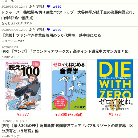
ふぇー速
🐦Tweet
あとで読む
2026/08/09 12:44
ドジャース　接戦勝ち切り連敗7でストップ　大谷翔平が値千金の決勝内野安打、
由伸6回途中無失点
なんじぇいスタジアム
🐦Tweet
あとで読む
2026/08/09 12:00
【悲報】ファン付き作業服着用の５０代男性、熱中症になる
ニュース30over
2026/08/09
[PR] 【マンガ】『フロンティアワークス』高ポイント還元中のマンガまとめ
Kindleストア
¥2,277
¥2,860 (+858pt)
¥1,782
2026/08/20 まで！
[PR]
【最大30%OFF】角川新書 知識増強フェア『バブルリゾートの現在地 区
分所有という迷宮』他
Kindleストア