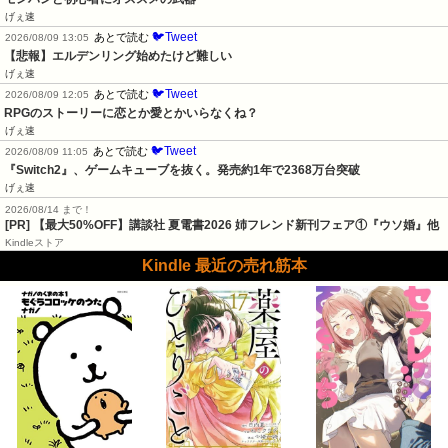
げぇ速
🐦Tweet
あとで読む
2026/08/09 13:05
【悲報】エルデンリング始めたけど難しい
げぇ速
🐦Tweet
あとで読む
2026/08/09 12:05
RPGのストーリーに恋とか愛とかいらなくね？
げぇ速
🐦Tweet
あとで読む
2026/08/09 11:05
『Switch2』、ゲームキューブを抜く。発売約1年で2368万台突破
げぇ速
2026/08/14 まで！
[PR] 【最大50%OFF】講談社 夏電書2026 姉フレンド新刊フェア①『ウソ婚』他
Kindleストア
Kindle 最近の売れ筋本