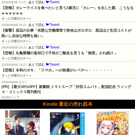
🐦Tweet
あとで読む
2026/08/08 17:27
【悲報】カレーライスを食べたいと言う2歳児に「カレー」を出した親、こうなる
ｗｗｗｗｗｗ
ずっと日曜日のターン
🐦Tweet
あとで読む
2026/08/08 16:27
【衝撃】底辺の仕事「劣悪な労働環境で身体はボロボロ、底辺ほど生活コストが
高いし自由な時間も無い」
ずっと日曜日のターン
🐦Tweet
あとで読む
2026/08/08 15:27
【悲報】丸亀製麺の返却口で子供がご馳走を言うも「無視」され続け→
ずっと日曜日のターン
🐦Tweet
あとで読む
2026/08/08 14:27
【悲報】令和のガキ、「スマホ」への執着がレベチへ・・・・・・・
ずっと日曜日のターン
2026/08/08 まで！
[PR] 【最大30%OFF】新書館 トマトスープ「奸臣スムバト」配信記念 ウィング
ス・コミックス既刊割引
Kindleストア
Kindle 最近の売れ筋本