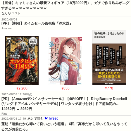
【画像】キャミィさんの最新フィギュア（18万8000円）、ガチで作り込みがエグ
すぎるｗｗｗｗｗｗｗｗｗｗ
なんJクエスト
2026/08/08
[PR] 【割引】タイムセール監視所『浄水器』
Amazon
¥2,200
¥836
¥770
2026/08/08 17:30時点
[PR] 【Amazonデバイスサマーセール】【40%OFF！】 Ring Battery Doorbell
(リング ドアベル バッテリーモデル) | ワンタッチ取り付け | ドア前防犯カ…
14980円
→ 8980円
Ring
🐦Tweet
あとで読む
2026/08/08 17:49
蓮舫「蓮舫だから叩いて良いという報道」 X民「高市だから叩いて良いをやって
るのがお前だろ」