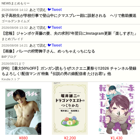
NEWSまとめもりー
🐦Tweet
あとで読む
2026/08/08 14:12
女子高校生が学校行事で登山中にクマスプレー顔に誤射される　ヘリで救助搬送
ゴールデンタイムズ
🐦Tweet
あとで読む
2026/08/08 13:32
【悲報】ジャンポケ斉藤の妻、夫の求刑7年翌日にInstagram更新「楽しすぎた」
まとめブレイド
🐦Tweet
あとで読む
2026/08/08 14:21
【画像】バレーの狩野舞子さん、めっちゃえっちになる
BIPブログ
2026/08/21まで
[PR] 【最大50%OFF】ガンガン読もうぜ!スクエニ夏祭り!!2026 チャンネル登録
もよろしく!配信マンガ 特集『伝説の男の娘配信者 たけお君!』他
Kindleストア
¥880
¥2,200
¥1,430