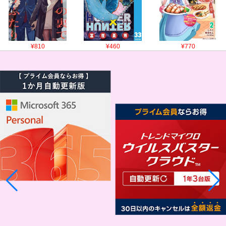
¥810
¥460
¥770