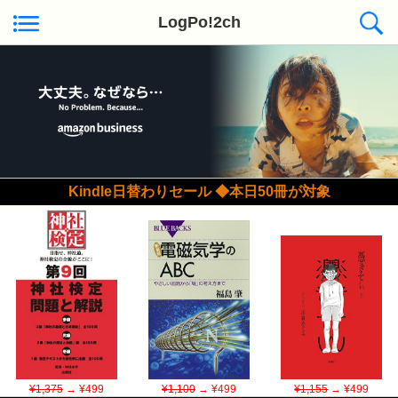
LogPo!2ch
Kindle日替わりセール ◆本日50冊が対象
¥1,375
→ ¥499
¥1,100
→ ¥499
¥1,155
→ ¥499