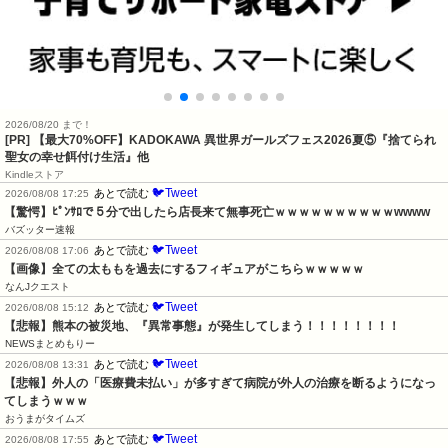
2026/08/20 まで！
[PR] 【最大70%OFF】KADOKAWA 異世界ガールズフェス2026夏⑤『捨てられ
聖女の幸せ餌付け生活』他
Kindleストア
🐦Tweet
あとで読む
2026/08/08 17:25
【驚愕】ﾋﾟﾝｻﾛで５分で出したら店長来て無事死亡ｗｗｗｗｗｗｗｗｗｗwwww
バズッター速報
🐦Tweet
あとで読む
2026/08/08 17:06
【画像】全ての太ももを過去にするフィギュアがこちらｗｗｗｗｗ
なんJクエスト
🐦Tweet
あとで読む
2026/08/08 15:12
【悲報】熊本の被災地、『異常事態』が発生してしまう！！！！！！！！
NEWSまとめもりー
🐦Tweet
あとで読む
2026/08/08 13:31
【悲報】外人の「医療費未払い」が多すぎて病院が外人の治療を断るようになっ
てしまうｗｗｗ
おうまがタイムズ
🐦Tweet
あとで読む
2026/08/08 17:55