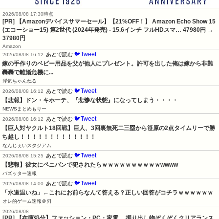
2026/08/08 17:30時点
[PR] 【Amazonデバイスサマーセール】【21%OFF！】 Amazon Echo Show 15
(エコーショー15) 第2世代 (2024年発売) - 15.6インチ フルHDスマ…
47980円
→
37980円
Amazon
🐦Tweet
あとで読む
2026/08/08 16:12
嫁の手作りのベビー用品を父が他人にプレゼント。許可を出した俺は嫁から非難
轟轟で離婚危機に...
浮気ちゃんねる
🐦Tweet
あとで読む
2026/08/08 16:12
【悲報】ドン・キホーテ、『悲惨な状態』になってしまう・・・・
NEWSまとめもりー
🐦Tweet
あとで読む
2026/08/08 16:12
【巨人対ヤクルト18回戦】巨人、3回裏無死二三塁から笹原の2点タイムリーで勝
ち越し！！！！！！！！！！！！！
なんじぇいスタジアム
🐦Tweet
あとで読む
2026/08/08 15:25
【悲報】彼女にペニバンで犯されたらｗｗｗｗｗｗｗｗｗｗwwww
バズッター速報
🐦Tweet
あとで読む
2026/08/08 14:00
「水道温いね」←これにお前らなんて答える？正しい回答がコチラｗｗｗｗｗｗ
オレ的ゲーム速報＠刃
2026/08/08
[PR] 【在庫処分】ファッション・PC・家電… 掘り出し物ぞくぞくクリアランス