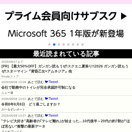
最近読まれている記事
2026/08/27まで
[PR]
【最大50%OFF】ガンガン読もうぜ!スクエニ夏祭り!!2026 ガンガン読もう
ぜ!スターマイン『黄昏乙女×アムネジア』他
Kindleストア
🐦Tweet
あとで読む
2026/08/08 13:08
会社で勤務中のトイレが完全承認許可制になる
ふぇー速
🐦Tweet
あとで読む
2026/08/08 13:07
令和8年8月8日　どう過ごしますか？
がーるずレポート
🐦Tweet
あとで読む
2026/08/08 13:07
"テレビ大好き"高齢者の｢テレビ離れ｣が始まった…10代後半～20代の約7割が"ほ
ぼ見ない"衝撃の最新データ
まとめブレイド