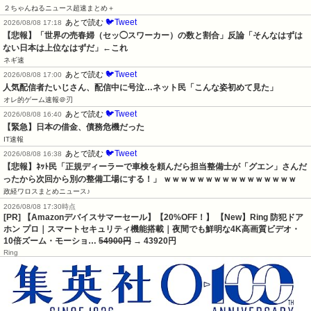
２ちゃんねるニュース超速まとめ＋
🐦Tweet
あとで読む
2026/08/08 17:18
【悲報】「世界の売春婦（セッ◯スワーカー）の数と割合」反論「そんなはずは
ない日本は上位なはずだ」←これ
ネギ速
🐦Tweet
あとで読む
2026/08/08 17:00
人気配信者たいじさん、配信中に号泣…ネット民「こんな姿初めて見た」
オレ的ゲーム速報＠刃
🐦Tweet
あとで読む
2026/08/08 16:40
【緊急】日本の借金、債務危機だった
IT速報
🐦Tweet
あとで読む
2026/08/08 16:38
【悲報】ﾈｯﾄ民「正規ディーラーで車検を頼んだら担当整備士が「グエン」さんだ
ったから次回から別の整備工場にする！」 ｗｗｗｗｗｗｗｗｗｗｗｗｗｗｗｗ
政経ワロスまとめニュース♪
2026/08/08 17:30時点
[PR] 【Amazonデバイスサマーセール】【20%OFF！】 【New】Ring 防犯ドア
ホン プロ｜スマートセキュリティ機能搭載｜夜間でも鮮明な4K高画質ビデオ・
10倍ズーム・モーショ…
54900円
→ 43920円
Ring