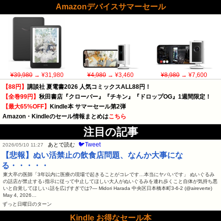
Amazonデバイスサマーセール
¥39,980
→ ¥31,980
¥4,980
→ ¥3,460
¥8,980
→ ¥7,600
【88円】
講談社 夏電書2026 人気コミックスALL88円！
【全巻99円】
秋田書店『クローバー』『チキン』『ドロップOG』1週間限定！
【最大65%OFF】
Kindle本 サマーセール第2弾
Amazon・Kindleのセール情報まとめは
こちら
注目の記事
🐦Tweet
あとで読む
2026/05/10 11:27
【悲報】ぬい活禁止の飲食店問題、なんか大事にな
る・・・・・
東大卒の医師「3年以内に医療の現場で起きることがコレです…本当にヤバいです」 ぬいぐるみ
の話店が禁止する↓指示に従って中止してほしい大人がぬいぐるみを連れ歩くこと自体が気持ち悪
いと自覚してほしい↓話を広げすぎでは?— Midori Harada 中央区日本橋本町3-6-2 (@aireverte)
May 4, 2026…
ずっと日曜日のターン
Kindle お得なセール本