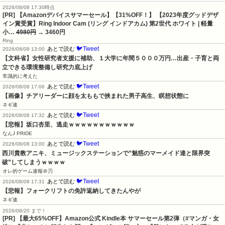
2026/08/08 17:30時点
[PR] 【Amazonデバイスサマーセール】【31%OFF！】 【2023年度グッドデザ
イン賞受賞】Ring Indoor Cam (リング インドアカム) 第2世代 ホワイト | 軽量
小…
4980円
→ 3460円
Ring
🐦Tweet
あとで読む
2026/08/08 13:00
【文科省】女性研究者支援に補助、１大学に年間５０００万円…出産・子育と両
立できる環境整備し研究力底上げ
常識的に考えた
🐦Tweet
あとで読む
2026/08/08 17:06
【画像】チアリーダーに顔を太ももで挟まれた男子高生、瞑想状態に
ネギ速
🐦Tweet
あとで読む
2026/08/08 17:32
【悲報】坂口杏里、逃走ｗｗｗｗｗｗｗｗｗｗｗ
なんJ PRIDE
🐦Tweet
あとで読む
2026/08/08 13:00
西川貴教アニキ、ミュージックステーションで”魅惑のマーメイド達と限界突
破”してしまうｗｗｗｗ
オレ的ゲーム速報＠刃
🐦Tweet
あとで読む
2026/08/08 17:31
【悲報】フォークリフトの免許返納してきたんやが
ネギ速
2026/08/20 まで！
[PR]
【最大65%OFF】Amazon公式 Kindle本 サマーセール第2弾（#マンガ・女