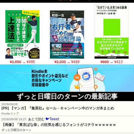
¥1,650
→ ¥495
¥2,200
→ ¥499
¥880
→ ¥413
ずっと日曜日のターンの最新記事
2026/08/08
[PR] 【マンガ】『集英社』セール・キャンペーン中のマンガ本まとめ
Kindleストア
🐦Tweet
あとで読む
2026/08/08 18:27
【画像】「東京ばな奈」の狂気を感じるフォントがコチラｗｗｗｗｗｗ
ずっと日曜日のターン