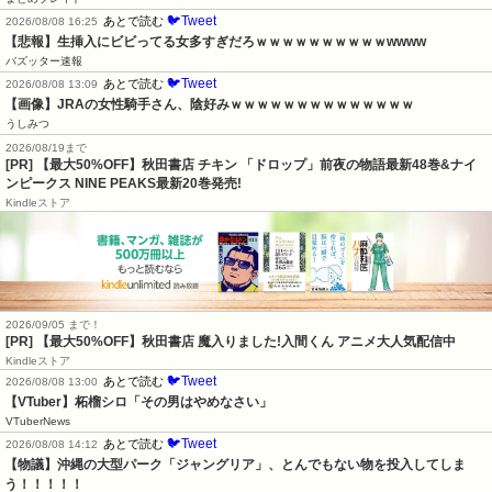
🐦Tweet
あとで読む
2026/08/08 16:25
【悲報】生挿入にビビってる女多すぎだろｗｗｗｗｗｗｗｗｗｗwwww
バズッター速報
🐦Tweet
あとで読む
2026/08/08 13:09
【画像】JRAの女性騎手さん、陰好みｗｗｗｗｗｗｗｗｗｗｗｗｗｗ
うしみつ
2026/08/19まで
[PR] 【最大50%OFF】秋田書店 チキン 「ドロップ」前夜の物語最新48巻&ナイ
ンピークス NINE PEAKS最新20巻発売!
Kindleストア
2026/09/05 まで！
[PR] 【最大50%OFF】秋田書店 魔入りました!入間くん アニメ大人気配信中
Kindleストア
🐦Tweet
あとで読む
2026/08/08 13:00
【VTuber】柘榴シロ「その男はやめなさい」
VTuberNews
🐦Tweet
あとで読む
2026/08/08 14:12
【物議】沖縄の大型パーク「ジャングリア」、とんでもない物を投入してしま
う！！！！！