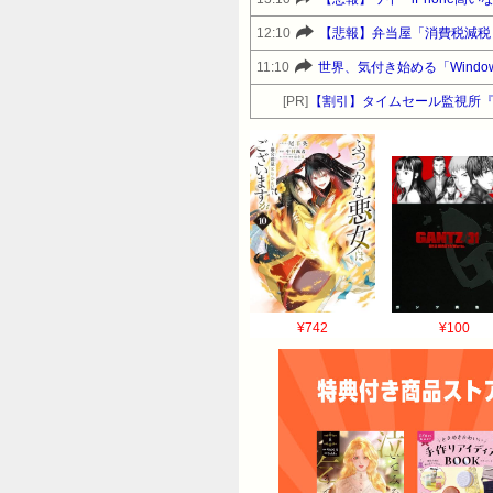
12:10
【悲報】弁当屋「消費税減税
11:10
世界、気付き始める「Windo
[PR]
【割引】タイムセール監視所
¥742
¥100