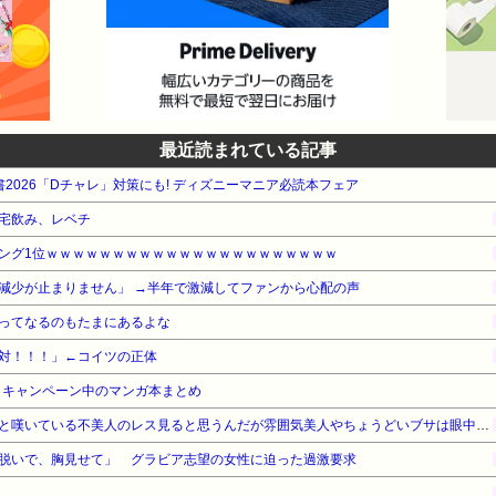
最近読まれている記事
電書2026「Dチャレ」対策にも! ディズニーマニア必読本フェア
宅飲み、レベチ
ング1位ｗｗｗｗｗｗｗｗｗｗｗｗｗｗｗｗｗｗｗｗｗｗ
減少が止まりません」 →半年で激減してファンから心配の声
ってなるのもたまにあるよな
対！！！」←コイツの正体
・キャンペーン中のマンガ本まとめ
美人が相手の時と扱いが違うと嘆いている不美人のレス見ると思うんだが雰囲気美人やちょうどいブサは眼中にないの？
脱いで、胸見せて」 グラビア志望の女性に迫った過激要求