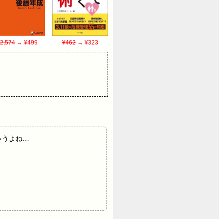
2,574
→ ¥499
¥462
→ ¥323
ちゃうよね…