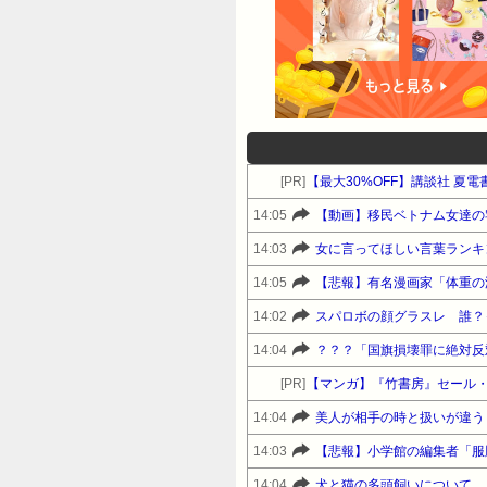
[PR]
【最大30%OFF】講談社 夏
14:05
【動画】移民ベトナム女達の
14:03
女に言ってほしい言葉ランキ
14:05
【悲報】有名漫画家「体重の
14:02
スパロボの顔グラスレ 誰？
14:04
？？？「国旗損壊罪に絶対反
[PR]
【マンガ】『竹書房』セール
14:04
14:03
【悲報】小学館の編集者「服
14:04
犬と猫の多頭飼いについて