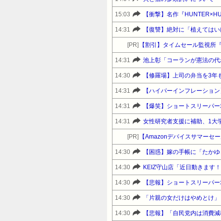
15:03
14:31
[PR]
【割引】タイムセール監視所
14:31
池上彰「コーランが憲法の代
14:30
【修羅場】上司の弁当を3年
14:31
【ハイパーインフレーション
14:31
【爆笑】ショートスリーパー
14:31
女性研究者支援に補助、1大
[PR]
14:30
【困惑】嫁の手帳に「たかゆ
14:30
KEIZ守山店「近日動きます
14:30
【悲報】ショートスリーパー
14:30
「片親の女だけはやめとけ」
14:30
【悲報】「自民党内は消費減