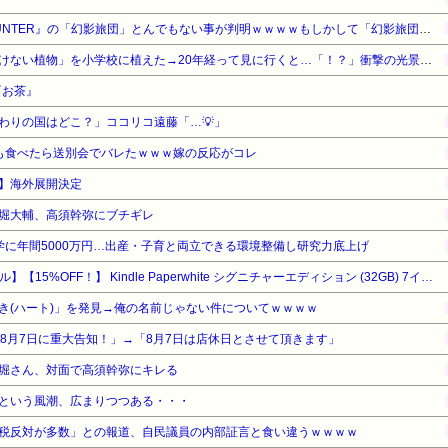
【衝撃】名作『HUNTER×HUNTER』の「幻影旅団」とんでもない事が判明ｗｗｗｗもしかして「幻影旅団」は…ヤバすぎる…
【復讐】絶対に「植えてはいけない植物」を小学校に植えた→20年経って見に行くと…「！？」衝撃の光景が・・・
『お茶』
わりの国はどこ？」ココリコ遠藤「…💡」
も食べたら送別会でバレたｗｗｗ嫁の反応がコレ
】海外展開決定
堀大輔、高須幹弥にブチギレ
学に年間5000万円…出産・子育と両立できる環境整備し研究力底上げ
【Amazonデバイスサマーセール】【15%OFF！】 Kindle Paperwhite シグニチャーエディション (32GB) 7インチディスプレイ、明るさ自動調整、色調調節ライト、12週間持続バッテリー、広告なし、メタリックブラック
き(ハート)」を発見→俺の名前じゃない件についてｗｗｗｗ
！8月7日に重大告知！」→「8月7日は店休日とさせて頂きます」
堀さん、対面で高須幹弥にキレる
という風潮、広まりつつある・・・
税反対が多数」との報道、自民議員の内部証言と食い違うｗｗｗｗ