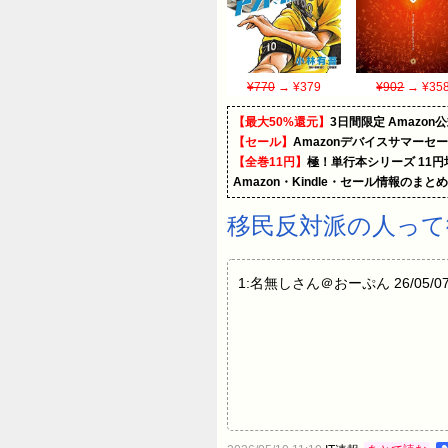
¥770
→ ¥379
¥902
→ ¥35
【最大50%還元】
3日間限定 Amaz
【セール】
Amazonデバイスサマーセ
【全巻11円】
極！単行本シリーズ 11
Amazon・Kindle・セール情報のまと
移民反対派の人って
1:名無しさん＠おーぷん 26/05/