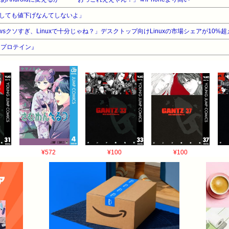
しても値下げなんてしないよ」
wsクソすぎ、Linuxで十分じゃね？」デスクトップ向けLinuxの市場シェアが10%超
『プロテイン』
¥572
¥100
¥100