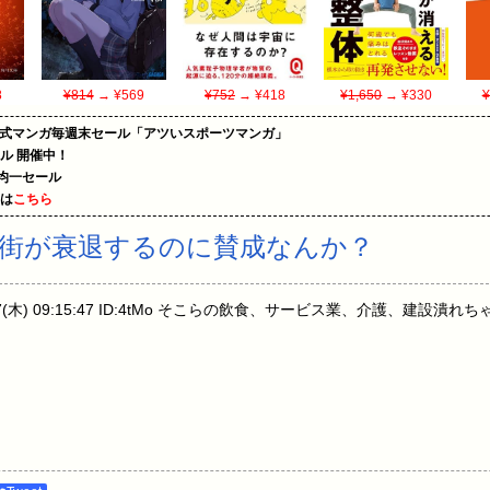
8
¥814
→ ¥569
¥752
→ ¥418
¥1,650
→ ¥330
¥
on公式マンガ毎週末セール「アツいスポーツマンガ」
ール 開催中！
円均一セール
めは
こちら
街が衰退するのに賛成なんか？
07(木) 09:15:47 ID:4tMo そこらの飲食、サービス業、介護、建設潰れ