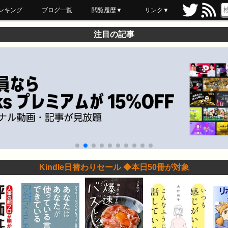
ンキング
ブログ一覧
閲覧履歴▼
リンク▼
ブックマーク
最近読んだ
あとで読む
ネットスーパー
飲食店舗用品
セール情報
注目の記事
Kindle日替わりセール ◆本日50冊が対象