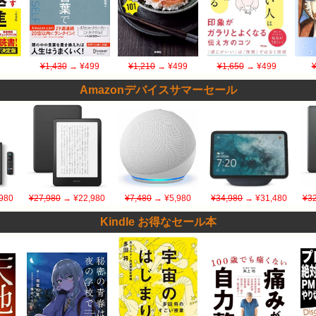
¥1,430
→ ¥499
¥1,210
→ ¥499
¥1,650
→ ¥499
Amazonデバイスサマーセール
980
¥27,980
→ ¥22,980
¥7,480
→ ¥5,980
¥34,980
→ ¥31,480
¥32
Kindle お得なセール本