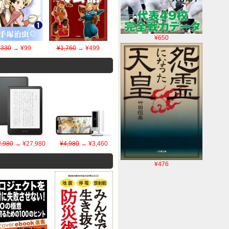
¥650
¥330
→ ¥99
¥1,760
→ ¥499
,980
→ ¥27,980
¥4,980
→ ¥3,460
¥476