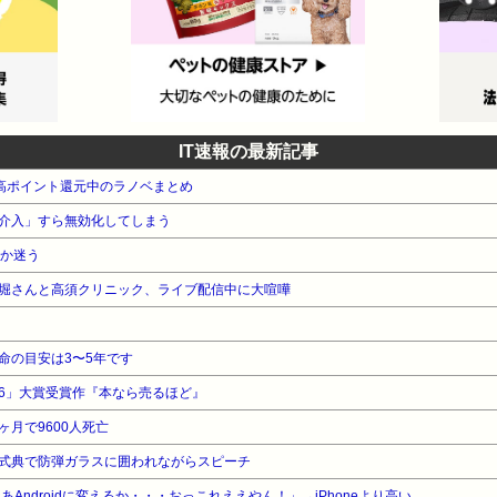
IT速報の最新記事
本 高ポイント還元中のラノベまとめ
介入」すら無効化してしまう
るか迷う
堀さんと高須クリニック、ライブ配信中に大喧嘩
命の目安は3〜5年です
26」大賞受賞作『本なら売るほど』
月で9600人死亡
式典で防弾ガラスに囲われながらスピーチ
なあAndroidに変えるか・・・おっこれええやん！」→iPhoneより高い