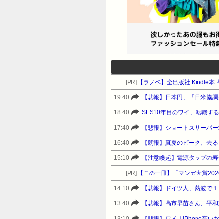
[PR]
【ラノベ】全出版社 Kindle
19:40
【悲報】日本円、「日米協調
18:40
SES10年目のワイ、転職す
17:40
【悲報】ショートスリーパー
16:40
【朗報】真夏のピーク、去る
15:10
【注意喚起】電源タップの寿
[PR]
【この一冊】「マンガ大賞20
14:10
【悲報】ドイツ人、熱波で１ヶ
13:40
【悲報】高市早苗さん、平和
13:10
【悲報】ワイ「iPhone高い