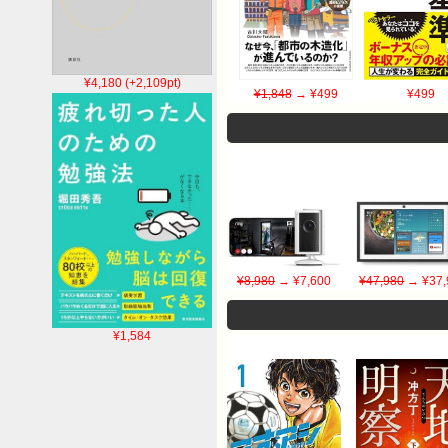
¥4,180 (+2,109pt)
¥1,848
→ ¥499
¥499
¥8,980
→ ¥7,600
¥47,980
→ ¥37,
¥1,584