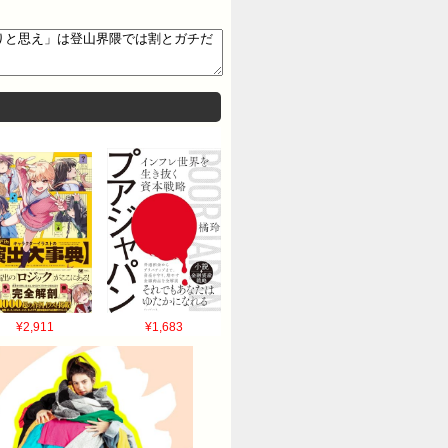
¥2,911
¥1,683