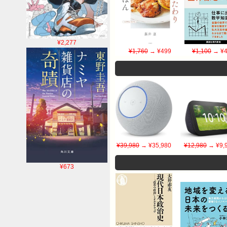
¥2,277
¥1,760
→ ¥499
¥1,100
→ ¥4
¥39,980
→ ¥35,980
¥12,980
→ ¥9,
¥673