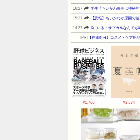
16:27
学生「ちいかわ映画は神秘的
15:27
【悲報】ちいかわが原因で破
14:27
Xにいる「サブカルなんでも
[PR]
【在庫処分】コスメ・ケア用
¥1,760
¥2,574