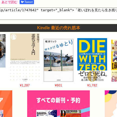
あとで読む
🐦Tweet
Kindle 最近の売れ筋本
¥1,287
¥601
¥1,782