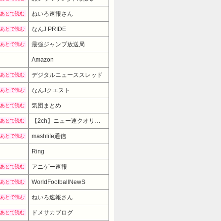
ねいろ速報さん
あとで読む
なんJ PRIDE
あとで読む
最強ジャンプ放送局
あとで読む
Amazon
デジタルニューススレッド
あとで読む
なんJクエスト
あとで読む
気団まとめ
あとで読む
【2ch】ニュー速クオリティ
あとで読む
mashlife通信
あとで読む
Ring
アニゲー速報
あとで読む
WorldFootballNewS
あとで読む
ねいろ速報さん
あとで読む
ドメサカブログ
あとで読む