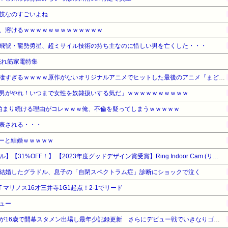
技なのすごいよね
、溶けるｗｗｗｗｗｗｗｗｗｗｗｗｗ
飛號・龍勢勇星、超ミサイル技術の持ち主なのに惜しい男を亡くした・・・
の売れ筋家電特集
【驚愕】名作『まどマギ』が凄すぎるｗｗｗｗ原作がないオリジナルアニメでヒットした最後のアニメ『まどマギ』（2011）を最後にヒットなし…もしかして…
男がやれ！いつまで女性を奴隷扱いする気だ」ｗｗｗｗｗｗｗｗｗｗ
泊まり続ける理由がコレｗｗｗ俺、不倫を疑ってしまうｗｗｗｗｗ
表される・・・
ーと結婚ｗｗｗｗｗ
【Amazonデバイスサマーセール】【31%OFF！】 【2023年度グッドデザイン賞受賞】Ring Indoor Cam (リング インドアカム) 第2世代 ホワイト | 軽量小型の屋内用セキュリティカメラ、ペットカメラやご自宅の見守りカメラ、防犯カメラの用途にも プライバシーカバー付き | Ring Homeプラン30日間無料体験
結婚したグラドル、息子の「自閉スペクトラム症」診断にショックで泣く
T マリノス16才三井寺1G1起点！2-1でリード
ュー
横浜F・マリノスMF三井寺眞が16歳で開幕スタメン出場し最年少記録更新 さらにデビュー戦でいきなりゴール