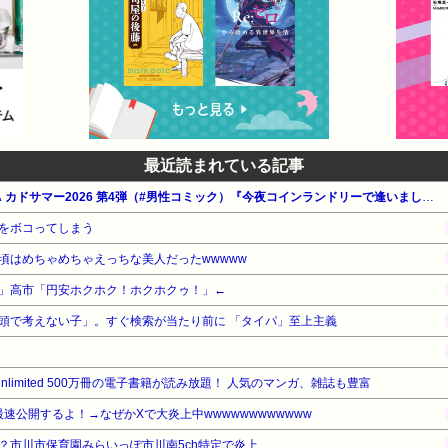
最近読まれている記事
【最大50%OFF】KADOKAWA カドサマー2026 第4弾（#男性コミック）『今夜コインランドリーで逢いましょう』他
をボコってしまう
頃はめちゃめちゃえっちな美人だったwwwww
」高市「円安ホクホク！ホクホクゥ！」←
頭で考えない子」。すぐ検索が当たり前に 「タイパ」至上主義
e Unlimited 500万冊の電子書籍が読み放題！ 人気のマンガ、雑誌も豊富
最速公開するよ！→なぜかXで大炎上中wwwwwwwwwwww
？市川市保育園みらいっぽ市川南5ch特定で炎上