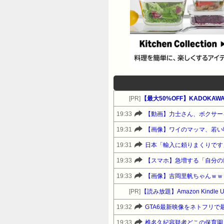
[PR]
19:33
【動画】力士さん、ボクサー
19:31
【画像】ワイのマッマ、若い
19:31
日本「輸入に頼りまくりです
19:33
【スマホ】急増する「自分の
19:33
【画像】吉岡里帆ちゃんｗｗ
[PR]
【読み放題】Amazon Kindl
19:32
GTA6最新映像をネトフリで
19:33
椎名久紀容疑者どこの保育園