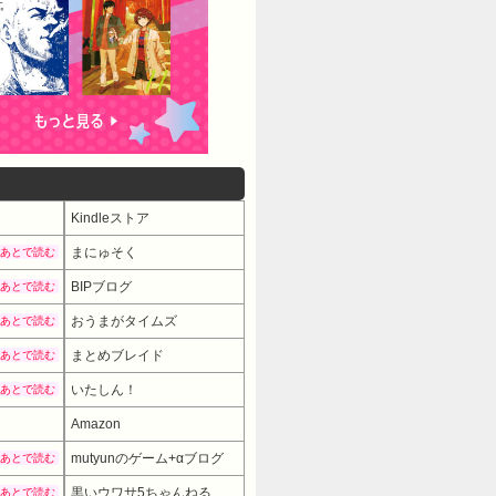
Kindleストア
まにゅそく
あとで読む
BIPブログ
あとで読む
おうまがタイムズ
あとで読む
まとめブレイド
あとで読む
いたしん！
あとで読む
Amazon
mutyunのゲーム+αブログ
あとで読む
黒いウワサ5ちゃんねる
あとで読む