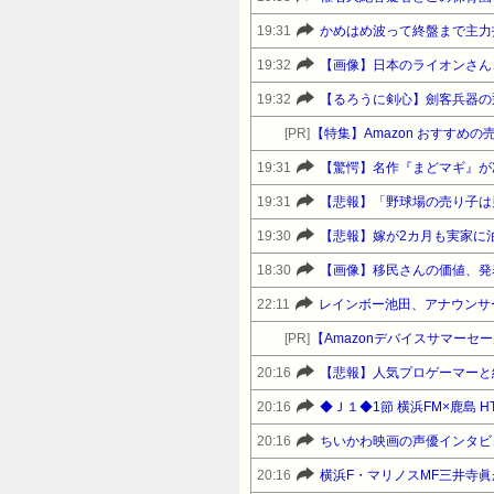
19:31
かめはめ波って終盤まで主力
19:32
【画像】日本のライオンさん
19:32
【るろうに剣心】劍客兵器の
[PR]
【特集】Amazon おすすめ
19:31
19:31
【悲報】「野球場の売り子は
19:30
【悲報】嫁が2カ月も実家に
18:30
【画像】移民さんの価値、発
22:11
レインボー池田、アナウンサ
[PR]
20:16
【悲報】人気プロゲーマーと
20:16
◆Ｊ１◆1節 横浜FM×鹿島 H
20:16
ちいかわ映画の声優インタビ
20:16