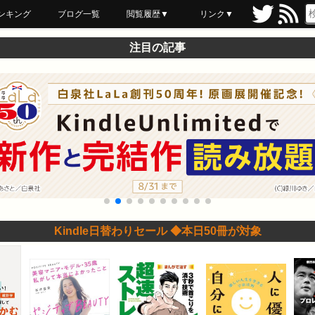
ンキング
ブログ一覧
閲覧履歴▼
リンク▼
ブックマーク
最近読んだ
あとで読む
ネットスーパー
飲食店舗用品
セール情報
注目の記事
Kindle日替わりセール ◆本日50冊が対象