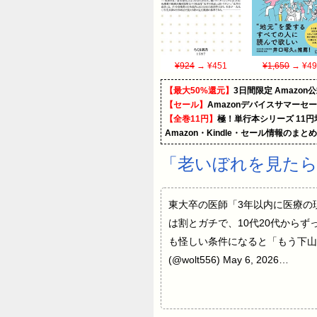
¥924
→ ¥451
¥1,650
→ ¥49
【最大50%還元】
3日間限定 Amaz
【セール】
Amazonデバイスサマーセ
【全巻11円】
極！単行本シリーズ 11
Amazon・Kindle・セール情報のまと
「老いぼれを見たら
東大卒の医師「3年以内に医療の
は割とガチで、10代20代から
も怪しい条件になると「もう下山
(@wolt556) May 6, 2026…