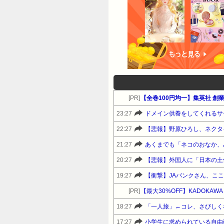
[PR]
【全巻100円均一】集英社 創業
23:27
ドメイン供養をしてくれるサ
22:27
【悲報】野原ひろし、ネクタ
21:27
あくまでも「ネコのおなか、
20:27
【悲報】外国人に「日本の土
19:27
【衝撃】JAバンクさん、こ
[PR]
【最大30%OFF】KADOKAWA 
18:27
「一人旅」←コレ、さびしく
17:27
小学生に求められている自由