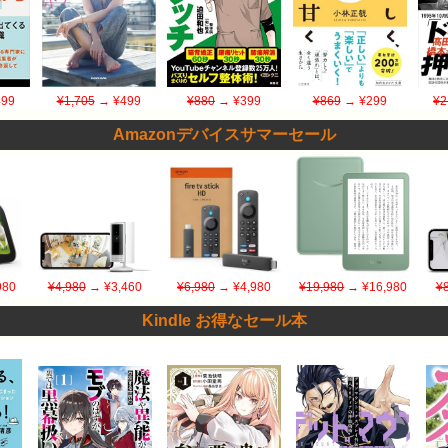
99
¥1,705
→ ¥499
¥880
→ ¥399
¥869
→ ¥299
¥2
Amazonデバイスサマーセール
980
¥4,980
→ ¥3,460
¥6,980
→ ¥4,980
¥19,980
→ ¥16,980
¥
Kindle お得なセール本