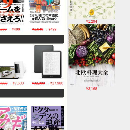
¥1,294
,200
→ ¥499
¥1,848
→ ¥499
8,980
→ ¥7,600
¥32,980
→ ¥27,980
¥3,168