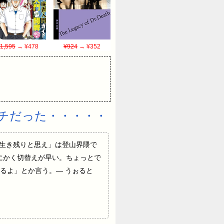
1,595
→ ¥478
¥924
→ ¥352
チだった・・・・・
ら生き残りと思え」は登山界隈で
とにかく切替えが早い。ちょっとで
るよ」とか言う。— うぉると