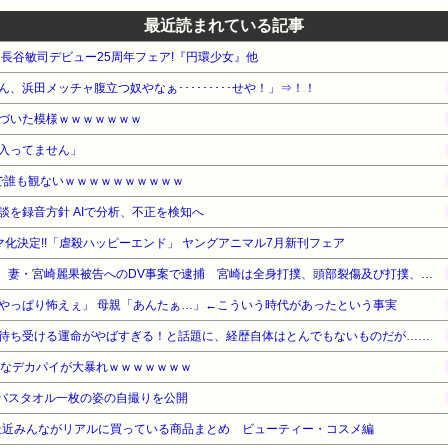
最近読まれている記事
WA 長谷敏司デビュー25周年フェア!『円環少女』他
、浜田メッチャ腹立つ奴やなぁ･････････せや！」⇒！！
づいた模様ｗｗｗｗｗｗｗ
入ってません」
で誰も観ないｗｗｗｗｗｗｗｗｗｗ
談を録音方針 AIで分析、不正を検知へ
ラマ化決定!!「虐殺ハッピーエンド」 ヤングアニマル7月新刊フェア
【悲報】元EXILE・黒木啓司、妻・宮崎麗果被告へのDV事案で逮捕 宮崎は全身打撲、頭部裂傷及び打撲、頸部損傷の怪我
やっぱり怖えぇ」 母親「あんたぁ…」←こういう時代があったという事実
待ち受ける運命がやばすぎる！と話題に、経歴自体はとんでもないものだが……
んなデカパイが大暴れｗｗｗｗｗｗｗ
、バスタオル一枚の姿の自撮りを公開
最近みんながリアルに買っている商品まとめ ビューティー・コスメ編