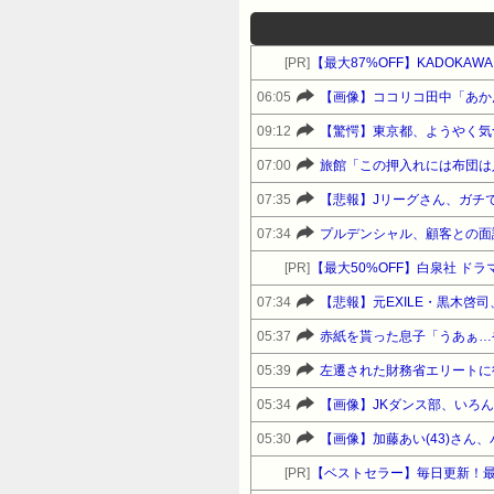
[PR]
【最大87%OFF】KADOKA
06:05
【画像】ココリコ田中「あかん
09:12
【驚愕】東京都、ようやく気
07:00
旅館「この押入れには布団は
07:35
【悲報】Jリーグさん、ガチ
07:34
プルデンシャル、顧客との面
[PR]
【最大50%OFF】白泉社 ド
07:34
05:37
赤紙を貰った息子「うあぁ…
05:39
左遷された財務省エリートに
05:34
【画像】JKダンス部、いろ
05:30
【画像】加藤あい(43)さん
[PR]
【ベストセラー】毎日更新！