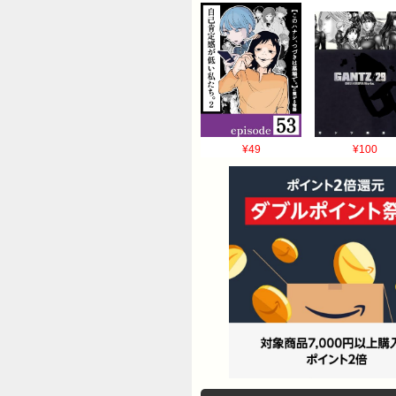
¥49
¥100