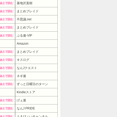
基地沢直樹
あとで読む
まとめブレイド
あとで読む
不思議.net
あとで読む
まとめブレイド
あとで読む
ぶる速-VIP
あとで読む
Amazon
12980円
→ 9980円 
まとめブレイド
あとで読む
キスログ
あとで読む
なんJクエスト
あとで読む
ネギ速
あとで読む
ずっと日曜日のターン
あとで読む
Kindleストア
げぇ速
あとで読む
なんJ PRIDE
あとで読む
うまぴょいチャンネル
あとで読む