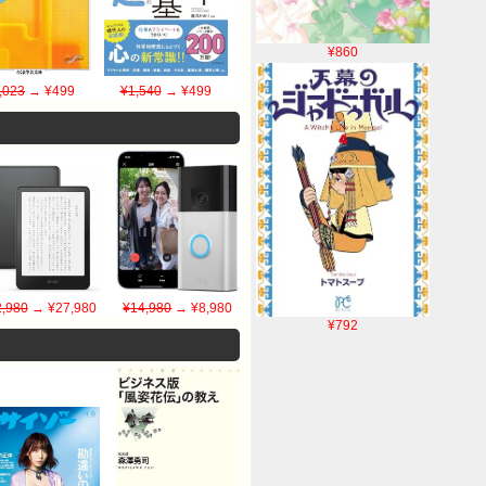
¥860
,023
→ ¥499
¥1,540
→ ¥499
,980
→ ¥27,980
¥14,980
→ ¥8,980
¥792