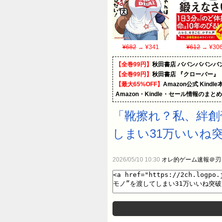
¥682
→ ¥341
¥612
→ ¥30
【全巻99円】
秋田書店 ババンババンバ
【全巻99円】
秋田書店 『クローバー』
【最大65%OFF】
Amazon公式 Kind
Amazon・Kindle・セール情報のまと
「靴擦れ？私、絆創
しまい31万いいね
2026/05/10 10:30
オレ的ゲーム速報＠刃