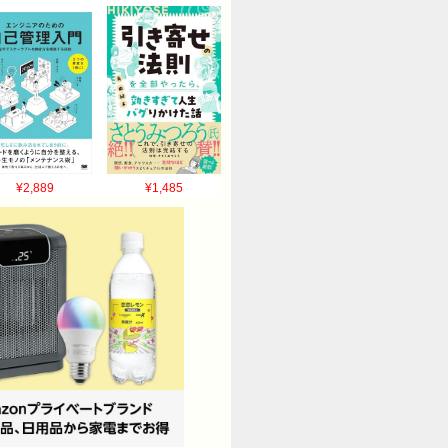
¥2,889
¥1,485