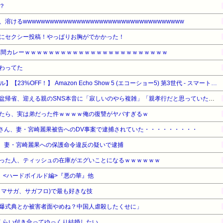
？
けるwwwwwwwwwwwwwwwwwwwwwwwwwwwwwwwwwwww
にセクシー投稿！やっぱりお胸がでかかった！
林間カレーｗｗｗｗｗｗｗｗｗｗｗｗｗｗｗｗｗｗｗｗｗｗｗｗ
わってた
【Amazonデバイスサマーセール】【23%OFF！】 Amazon Echo Show 5 (エコーショー5) 第3世代 - スマートディスプレイ with Alexa、2メガピクセルカメラ付き、チャコール
「来てもらうのも疲れる」お盆帰省、迎える親のSNS本音に「寂しいのやら複雑」「親孝行だと思っていたのに」
たら、実は弟だった件ｗｗｗｗ俺の復讐がヤバすぎるｗ
啓司さん、妻・宮崎麗果被告へのDV事案で逮捕されていた・・・・・・・・・
司、妻・宮崎麗果への保護命令違反の疑いで逮捕
った人、ティッシュの在庫がエグいことになるｗｗｗｗｗｗ
祭り <ハードボイルド編>『悪の華』他
ロマサガ、サガフロ)で最も好きな技
爆式典とか被害者面やめね？中国人虐殺したくせに」
くらい付き合ってゆっくり結婚したい