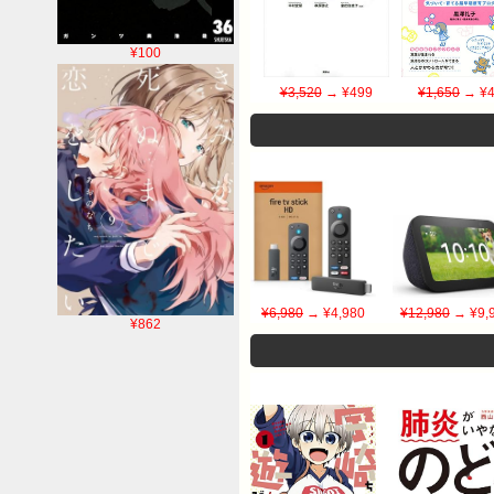
¥100
¥3,520
→ ¥499
¥1,650
→ ¥4
¥6,980
→ ¥4,980
¥12,980
→ ¥9,
¥862