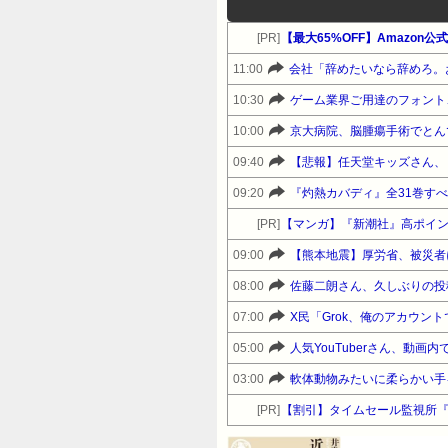
[PR]
【最大65%OFF】Amazo
11:00
会社「辞めたいなら辞めろ。
10:30
ゲーム業界ご用達のフォント、
10:00
京大病院、脳腫瘍手術でとん
09:40
【悲報】任天堂キッズさん、
09:20
[PR]
【マンガ】『新潮社』高ポイ
09:00
【熊本地震】厚労省、被災者
08:00
佐藤二朗さん、久しぶりの投
07:00
X民「Grok、俺のアカウ
05:00
人気YouTuberさん、動
03:00
軟体動物みたいに柔らかい手
[PR]
【割引】タイムセール監視所