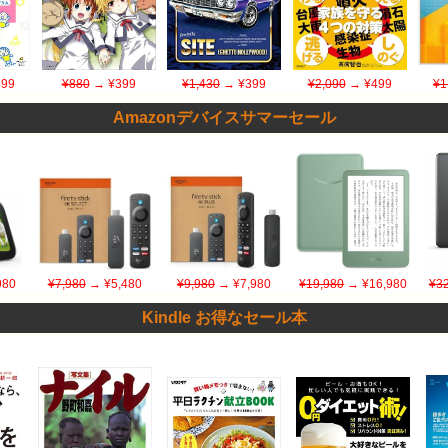
99
¥880
→ ¥399
¥1,430
→ ¥399
¥2,090
→ ¥499
¥1
Amazonデバイスサマーセール
980
¥7,980
→ ¥5,480
¥9,980
→ ¥7,980
¥19,980
→ ¥16,980
¥32
Kindle お得なセール本