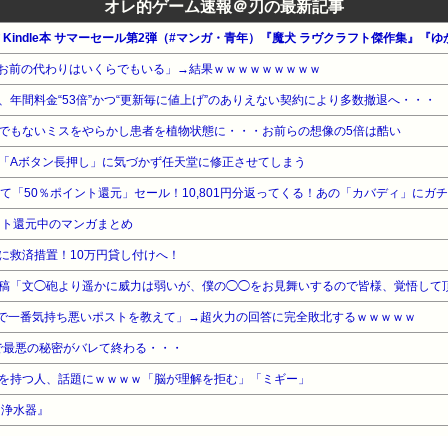
オレ的ゲーム速報＠刃の最新記事
n公式 Kindle本 サマーセール第2弾（#マンガ・青年）『魔犬 ラヴクラフト傑作集
お前の代わりはいくらでもいる」→結果ｗｗｗｗｗｗｗｗｗ
年間料金“53倍”かつ“更新毎に値上げ”のありえない契約により多数撤退へ・・・
でもないミスをやらかし患者を植物状態に・・・お前らの想像の5倍は酷い
「Aボタン長押し」に気づかず任天堂に修正させてしまう
ント還元中のマンガまとめ
に救済措置！10万円貸し付けへ！
稿「文◯砲より遥かに威力は弱いが、僕の◯◯をお見舞いするので皆様、覚悟して
ントで一番気持ち悪いポストを教えて」→超火力の回答に完全敗北するｗｗｗｗｗ
画内で最悪の秘密がバレて終わる・・・
を持つ人、話題にｗｗｗｗ「脳が理解を拒む」「ミギー」
『浄水器』