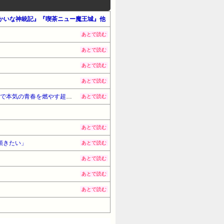
』『ゆかいな神統記』『喫茶ニュー魔王城』他
あとで読む
あとで読む
あとで読む
あとで読む
『灼熱カバディ』全31巻すべて「50％ポイント還元」セール！10,801円分返ってくる！あの「カバディ」にガチで本気の青春を燃やす超熱血作品！スポーツ漫画屈指の傑作！
あとで読む
あとで読む
頂きたい」
あとで読む
あとで読む
あとで読む
あとで読む