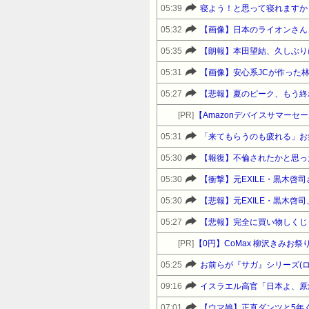
05:39
寝よう！と思って寝れますか
05:32
【画像】日本のライオンさん、溶
05:35
【朗報】本田望結、久しぶり
05:31
【画像】安心系JCが作った
05:27
【悲報】夏のピーク、もう終
[PR]
05:31
05:30
【報復】不倫されたかと思っ
05:30
【衝撃】元EXILE・黒木
05:30
【悲報】元EXILE・黒木啓
05:27
【悲報】完全に買い物しくじ
[PR]
【0円】CoMax 柳沢きみお
05:25
お前らが『サガ』シリーズ(
09:16
イスラエル高官「日本よ、原
07:01
【ウマ娘】正直ダンツと5年