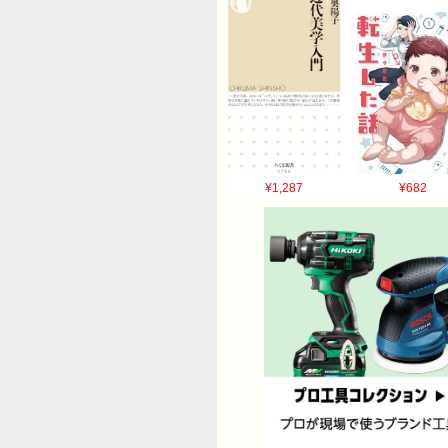
¥1,287
¥682