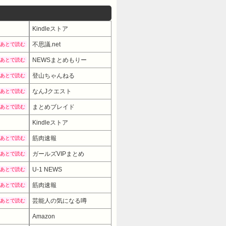
Kindleストア
不思議.net
あとで読む
NEWSまとめもりー
あとで読む
登山ちゃんねる
あとで読む
なんJクエスト
あとで読む
まとめブレイド
あとで読む
Kindleストア
筋肉速報
あとで読む
ガールズVIPまとめ
あとで読む
U-1 NEWS
あとで読む
筋肉速報
あとで読む
芸能人の気になる噂
あとで読む
Amazon