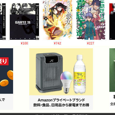
¥100
¥742
¥227