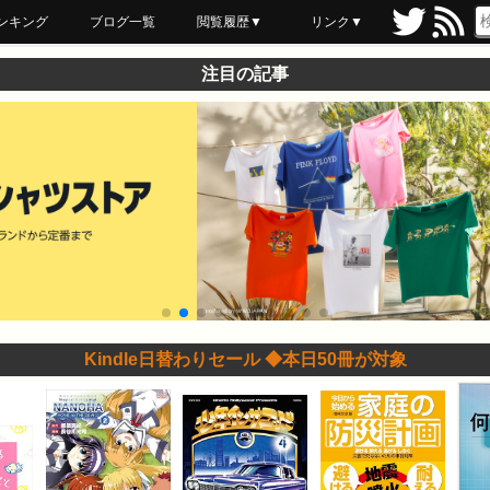
ンキング
ブログ一覧
閲覧履歴▼
リンク▼
ブックマーク
最近読んだ
あとで読む
ネットスーパー
飲食店舗用品
セール情報
注目の記事
Kindle日替わりセール ◆本日50冊が対象