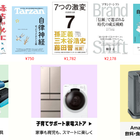
¥750
¥1,782
¥2,178