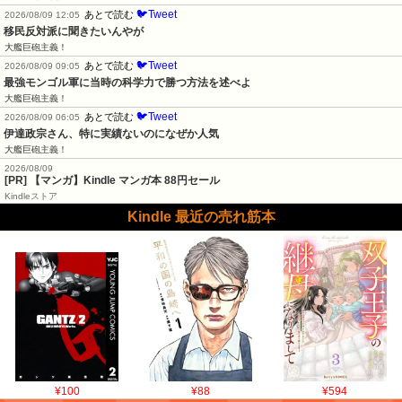
🐦Tweet
あとで読む
2026/08/09 12:05
移民反対派に聞きたいんやが
大艦巨砲主義！
🐦Tweet
あとで読む
2026/08/09 09:05
最強モンゴル軍に当時の科学力で勝つ方法を述べよ
大艦巨砲主義！
🐦Tweet
あとで読む
2026/08/09 06:05
伊達政宗さん、特に実績ないのになぜか人気
大艦巨砲主義！
2026/08/09
[PR] 【マンガ】Kindle マンガ本 88円セール
Kindleストア
Kindle 最近の売れ筋本
¥100
¥88
¥594