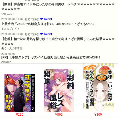
【動画】御当地アイドルだった頃の今田美桜、レベチｗｗｗｗｗｗｗｗｗｗｗｗ
ｗｗｗｗｗｗ
いたしん！
🐦Tweet
あとで読む
2026/08/09 14:02
上原浩治「250Sで名球会入りは甘い。300か350に上げてもいい」
まとめブレイド
🐦Tweet
あとで読む
2026/08/09 14:02
【悲報】精一杯の勇気を振り絞って自分で刈り上げに挑戦してみた結果ｗｗｗｗ
ｗｗｗｗ
働く大人の非常識
2026/08/09
[PR] 【半額ストア】ヤスイイね 掘り出し物から新商品まで50%OFF！
Amazon
¥110
¥862
¥300