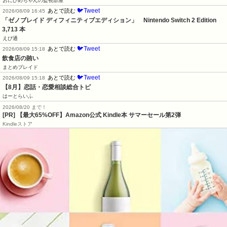
おにひめちゃんの監視部屋
🐦Tweet
あとで読む
2026/08/09 16:45
「ゼノブレイド ディフィニティブエディション」　Nintendo Switch 2 Edition　
3,713 本
えび通
🐦Tweet
あとで読む
2026/08/09 15:18
飲食店の賄い
まとめブレイド
🐦Tweet
あとで読む
2026/08/09 15:18
【8月】恋話・恋愛相談総合トピ
はーとらいふ
2026/08/20 まで！
[PR]
【最大65%OFF】Amazon公式 Kindle本 サマーセール第2弾
Kindleストア