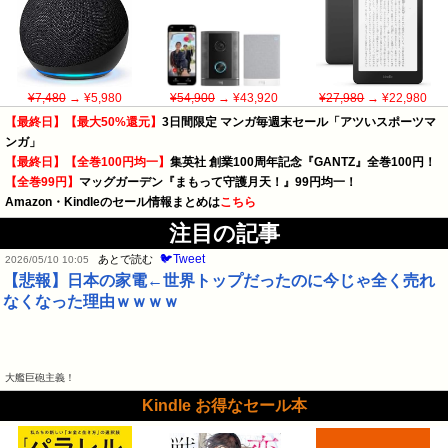
¥7,480
→ ¥5,980
¥54,900
→ ¥43,920
¥27,980
→ ¥22,980
【最終日】【最大50%還元】
3日間限定 マンガ毎週末セール「アツいスポーツマ
ンガ」
【最終日】【全巻100円均一】
集英社 創業100周年記念『GANTZ』全巻100円！
【全巻99円】
マッグガーデン『まもって守護月天！』99円均一！
Amazon・Kindleのセール情報まとめは
こちら
注目の記事
🐦Tweet
あとで読む
2026/05/10 10:05
【悲報】日本の家電←世界トップだったのに今じゃ全く売れ
なくなった理由ｗｗｗｗ
大艦巨砲主義！
Kindle お得なセール本