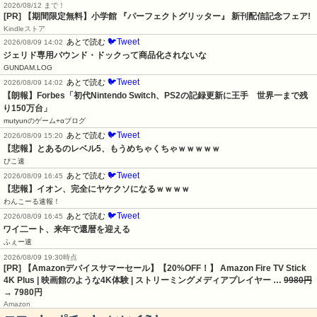
2026/08/12 まで！
[PR] 【期間限定無料】小学館 『パーフェクトグリッター』 新刊配信記念フェア!
Kindleストア
🐦Tweet
あとで読む
2026/08/09 14:02
ジェリド専用バウンド・ドックって商品化されないな
GUNDAM.LOG
🐦Tweet
あとで読む
2026/08/09 14:02
【朗報】Forbes「初代Nintendo Switch、PS2の記録更新に王手　世界一まで残
り150万台」
mutyunのゲーム+αブログ
🐦Tweet
あとで読む
2026/08/09 15:20
【悲報】とあるのレベル5、もうめちゃくちゃｗｗｗｗｗ
ぴこ速
🐦Tweet
あとで読む
2026/08/09 16:45
【悲報】イオン、完全にヤケクソになるｗｗｗｗ
わんこーる速報！
🐦Tweet
あとで読む
2026/08/09 16:45
ワイ二ート、来年で還暦を迎える
ふぇー速
2026/08/09 19:30時点
[PR] 【Amazonデバイスサマーセール】【20%OFF！】 Amazon Fire TV Stick
4K Plus | 映画館のような4K体験 | ストリーミングメディアプレイヤー …
9980円
→ 7980円
Amazon