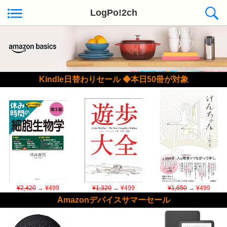
LogPo!2ch
Kindle日替わりセール ◆本日50冊が対象
¥2,420
→ ¥499
¥1,320
→ ¥499
¥1,650
→ ¥499
Amazonデバイスサマーセール