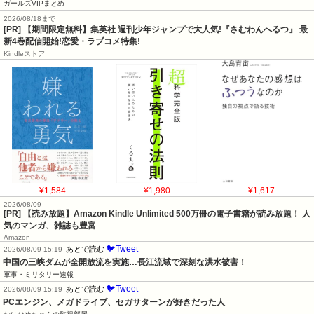
ガールズVIPまとめ
2026/08/18まで
[PR] 【期間限定無料】集英社 週刊少年ジャンプで大人気!『さむわんへるつ』 最
新4巻配信開始!恋愛・ラブコメ特集!
Kindleストア
¥1,584
¥1,980
¥1,617
2026/08/09
[PR] 【読み放題】Amazon Kindle Unlimited 500万冊の電子書籍が読み放題！ 人
気のマンガ、雑誌も豊富
Amazon
🐦Tweet
あとで読む
2026/08/09 15:19
中国の三峡ダムが全開放流を実施…長江流域で深刻な洪水被害！
軍事・ミリタリー速報
🐦Tweet
あとで読む
2026/08/09 15:19
PCエンジン、メガドライブ、セガサターンが好きだった人