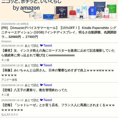
2026/08/09 19:30時点
[PR] 【Amazonデバイスサマーセール】【15%OFF！】 Kindle Paperwhite シグ
ニチャーエディション (32GB) 7インチディスプレイ、明るさ自動調整、色調調節
ラ…
32980円
→ 27980円
Amazon
🐦Tweet
あとで読む
2026/08/09 16:40
【爆笑】女、インスタ映えの為にロードスターを路肩に止めて記念撮影していた
ら後続車に突っ込まれて咽び泣くwwwwwwwwwww
キニ速
🐦Tweet
あとで読む
2026/08/09 18:35
【画像】みいちゃんと山田さん、日本の警察なめすぎで炎上ｗｗｗｗwｗｗｗｗ
ｗｗｗｗｗ
アニゲー速報
🐦Tweet
あとで読む
2026/08/09 18:13
【悲報】八王子の夏祭り、衛生管理終わってた
キニ速
🐦Tweet
あとで読む
2026/08/09 18:19
【悲報】「シャトレーゼ」とか言う店名、フランス人に馬鹿にされまくるｗｗｗ
ｗｗｗｗｗｗｗ
なんJクエスト