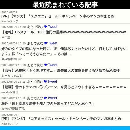
最近読まれている記事
2026/08/09
[PR] 【マンガ】『スクエニ』セール・キャンペーン中のマンガ本まとめ
Kindleストア
🐦Tweet
あとで読む
2026/08/09 15:20
【速報】USスチール、1800億円の黒字wwwwwwwwwwwwwwwwwwwwwwww
キニ速
🐦Tweet
あとで読む
2026/08/09 15:20
好みのタイプの話になった時に、彼「俺は尽くされたいけど、何もしてあげない
よ？」私「へぇーそうなんだー」→その後…
修羅場家の日常
🐦Tweet
あとで読む
2026/08/09 16:10
【悲報】米農家「もう無理です…」過去最大の在庫を抱える状態で新米収穫
おーるじゃんる
🐦Tweet
あとで読む
2026/08/09 16:11
【動画】昔のドラマのレ◯プシーン、今見るとアウトすぎるｗｗｗｗｗｗｗｗｗ
mashlife通信
🐦Tweet
あとで読む
2026/08/09 16:11
海外「最も幸運な歴史を歩んできた国ってどこだと思う？」
海外の万国反応記
2026/08/09
[PR] 【マンガ】『コアミックス』セール・キャンペーン中のマンガ本まとめ
Kindleストア