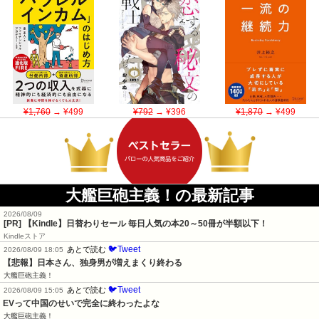
¥1,760
→ ¥499
¥792
→ ¥396
¥1,870
→ ¥499
大艦巨砲主義！の最新記事
2026/08/09
[PR]
【Kindle】日替わりセール 毎日人気の本20～50冊が半額以下！
Kindleストア
🐦Tweet
あとで読む
2026/08/09 18:05
【悲報】日本さん、独身男が増えまくり終わる
大艦巨砲主義！
🐦Tweet
あとで読む
2026/08/09 15:05
EVって中国のせいで完全に終わったよな
大艦巨砲主義！