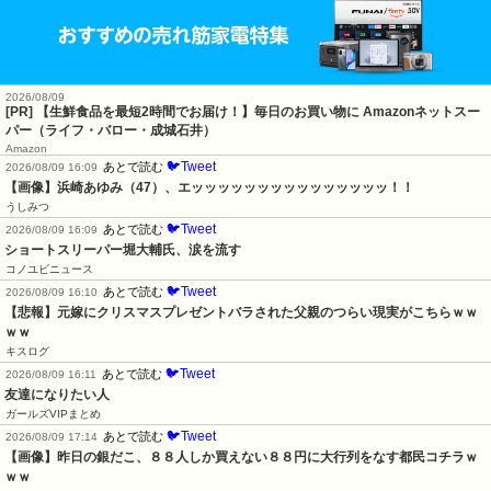
2026/08/09
[PR] 【生鮮食品を最短2時間でお届け！】毎日のお買い物に Amazonネットスー
パー（ライフ・バロー・成城石井）
Amazon
🐦Tweet
あとで読む
2026/08/09 16:09
【画像】浜崎あゆみ（47）、エッッッッッッッッッッッッッッッ！！
うしみつ
🐦Tweet
あとで読む
2026/08/09 16:09
ショートスリーパー堀大輔氏、涙を流す
コノユビニュース
🐦Tweet
あとで読む
2026/08/09 16:10
【悲報】元嫁にクリスマスプレゼントバラされた父親のつらい現実がこちらｗｗ
ｗｗ
キスログ
🐦Tweet
あとで読む
2026/08/09 16:11
友達になりたい人
ガールズVIPまとめ
🐦Tweet
あとで読む
2026/08/09 17:14
【画像】昨日の銀だこ、８８人しか買えない８８円に大行列をなす都民コチラｗ
ｗｗ