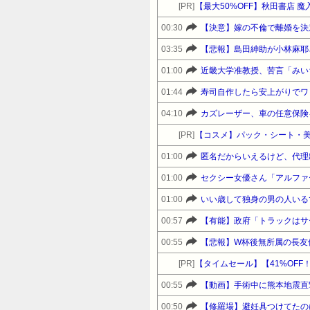
[PR]
【最大50%OFF】秋田書店 
00:30
【決意】嫁の不倫で離婚を決
03:35
【悲報】島田紳助が小林麻耶さ
01:00
01:44
寿司自作したら安上がりでワ
04:10
カズレーザー、車の任意保険
[PR]
【コスメ】パック・シート・美
01:00
匿名だからいえるけど、代理
01:00
セクシー女優さん「アルファ
01:00
いい歳して独身の男の人いる
00:57
【有能】政府「トラックはサ
00:55
【悲報】W杯後無所属の長友
[PR]
00:55
【動画】手術中に熊本地震直
00:50
【修羅場】避妊具つけてたのに