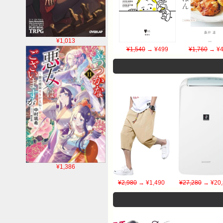
¥1,013
¥1,540
→ ¥499
¥1,760
→ ¥4
¥1,386
¥2,980
→ ¥1,490
¥27,280
→ ¥20,