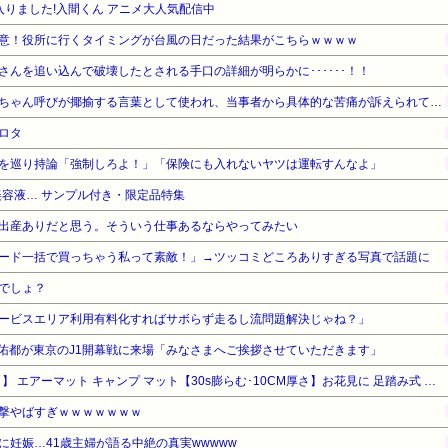
魔入りました!入間くん アニメ大人気配信中
意！役所に行くタイミングが台風の日だった結果がこちらｗｗｗｗ
んを追い込んで破壊したとされる手口の詳細が明らかに･･････！！
近畿大学准教授、苦言「みいちゃん呼びが揶揄する言葉として使われ、当事者から具体的な苦痛が訴えられている。文化芸術は人を傷つけてもよい。ただし、傷つけ方がある」
ロタ
を巡り持論「強制しろよ！」「保険にも入れないヤツは運転すんなよ」
容液… サンプル付き・限定品特集
出産ありだと思う。そういう仕事あるならやってみたい
ード一括で買っちゃう私って素敵！」→ツッコミどころありすぎる写真で話題に
でしょ？
ービスエリア利用有料化すればサボらず走るし流問題解決じゃね？」
佑都が東京のJ1開幕戦に来場「みなさまへご挨拶させていただきます」
【タイムセール】【41%OFF！】 エアーマット キャンプ マット【30s膨らむ･10CM厚さ】お花見に 足踏み式 無限連結可能 R値4.0 車中泊 防災 厚手 枕付き 持ち運び便利
撃やばすぎｗｗｗｗｗｗｗ
妊娠…41歳主婦が語る中絶の真実wwwww