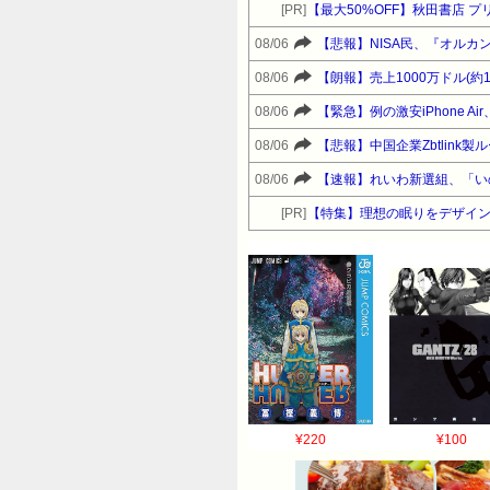
[PR]
【最大50%OFF】秋田書店 
08/06
【悲報】NISA民、『オルカン
08/06
【朗報】売上1000万ドル(約
08/06
【緊急】例の激安iPhone 
08/06
【悲報】中国企業Zbtlink
08/06
【速報】れいわ新選組、「い
[PR]
【特集】理想の眠りをデザイン
¥220
¥100