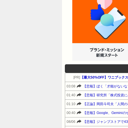
[PR]
【最大50%OFF】ワニブックス 8
03:08
【悲報】ぼく「才能がないな
01:40
【悲報】研究所「株式投資に
01:10
【正論】岡田斗司夫「人間の
00:40
【悲報】Google、Gemi
08/06
【悲報】ジャンプストアで4