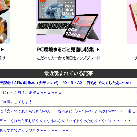
最近読まれている記事
【100円～】集英社 創業100周年記念！8月の対象本（少年マンガ）『D・N・A2 ～何処かで失くしたあいつのアイツ～』他
トに行った息子、絶望ｗｗｗｗｗｗｗ
『崩壊』してしまう・・・・・
【悲報】ナイナイ岡村、家事に「言ってくれたら済む話やん」→なるみに「バイトやったらクビやで」と一喝され黙り込む
【悲報】ナイナイ岡村さん「言ってくれたら済む話やん」なるみさん「バイトやったらクビやで」・・・・・・・・・
ありすぎてクッソワロタｗｗｗｗｗｗｗｗｗ