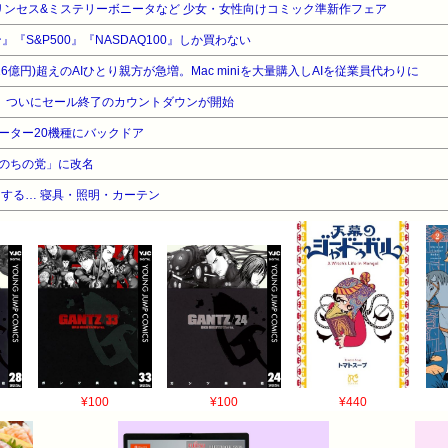
プリンセス&ミステリーボニータなど 少女・女性向けコミック準新作フェア
』『S&P500』『NASDAQ100』しか買わない
16億円)超えのAIひとり親方が急増。Mac miniを大量購入しAIを従業員代わりに
Air、ついにセール終了のカウントダウンが開始
製ルーター20機種にバックドア
のちの党」に改名
する… 寝具・照明・カーテン
¥100
¥100
¥440