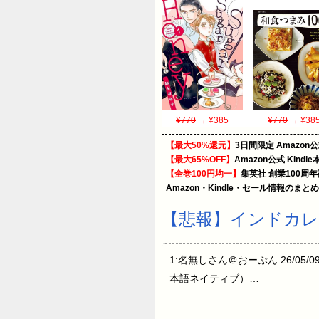
¥770
→ ¥385
¥770
→ ¥38
【最大50%還元】
3日間限定 Amaz
【最大65%OFF】
Amazon公式 Kind
【全巻100円均一】
集英社 創業100周
Amazon・Kindle・セール情報のまと
【悲報】インドカレ
1:名無しさん＠おーぷん 26/05/0
本語ネイティブ）…