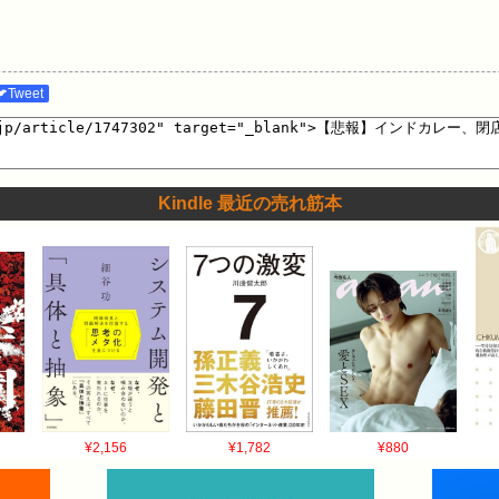
🐦Tweet
Kindle 最近の売れ筋本
¥2,156
¥1,782
¥880