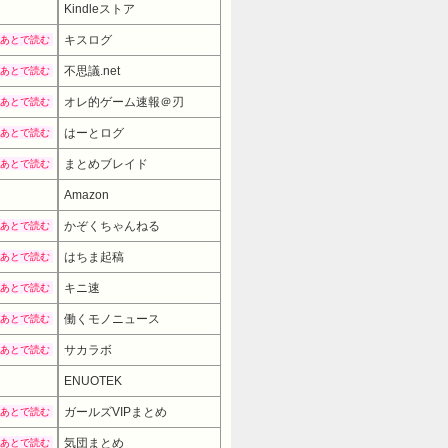
Kindleストア
キスログ
あとで読む
不思議.net
あとで読む
オレ的ゲーム速報＠刃
あとで読む
はーとログ
あとで読む
まとめブレイド
あとで読む
Amazon
かぞくちゃんねる
あとで読む
はちま起稿
あとで読む
キニ速
あとで読む
働くモノニュース
あとで読む
サカラボ
あとで読む
ENUOTEK
4800円
→ 2827円 （06:0
ガールズVIPまとめ
あとで読む
気団まとめ
あとで読む