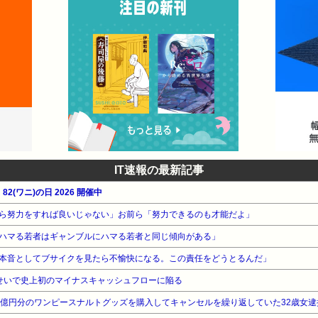
IT速報の最新記事
2(ワニ)の日 2026 開催中
ら努力をすれば良いじゃない」お前ら「努力できるのも才能だよ」
ハマる若者はギャンブルにハマる若者と同じ傾向がある」
本音としてブサイクを見たら不愉快になる。この責任をどうとるんだ」
niのせいで史上初のマイナスキャッシュフローに陥る
3億円分のワンピースナルトグッズを購入してキャンセルを繰り返していた32歳女逮