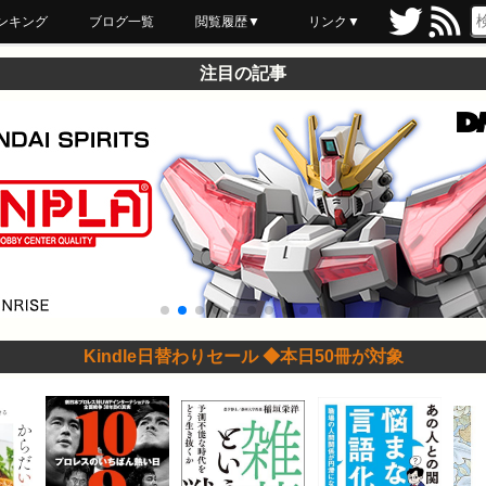
ンキング
ブログ一覧
閲覧履歴▼
リンク▼
ブックマーク
最近読んだ
あとで読む
ネットスーパー
飲食店舗用品
セール情報
注目の記事
Kindle日替わりセール ◆本日50冊が対象