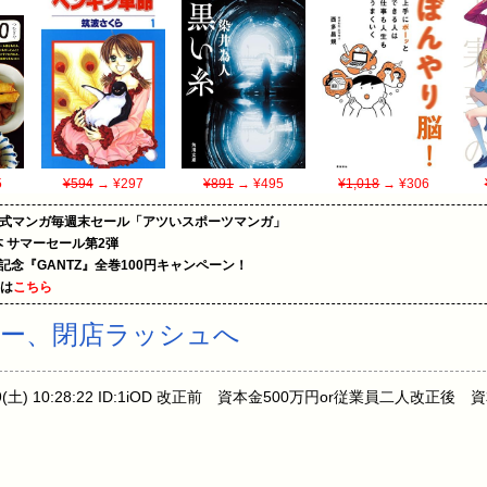
5
¥594
→ ¥297
¥891
→ ¥495
¥1,018
→ ¥306
on公式マンガ毎週末セール「アツいスポーツマンガ」
le本 サマーセール第2弾
年記念『GANTZ』全巻100円キャンペーン！
めは
こちら
ー、閉店ラッシュへ
9(土) 10:28:22 ID:1iOD 改正前 資本金500万円or従業員二人改