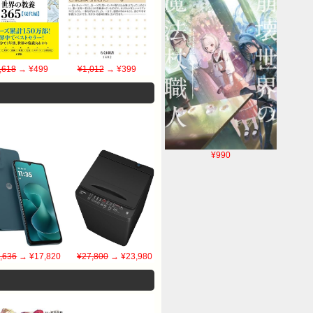
,618
→ ¥499
¥1,012
→ ¥399
¥990
,636
→ ¥17,820
¥27,800
→ ¥23,980