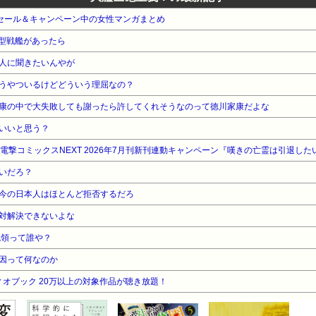
e本 セール＆キャンペーン中の女性マンガまとめ
和型戦艦があったら
人に聞きたいんやが
うやついるけどどういう理屈なの？
康の中で大失敗しても謝ったら許してくれそうなのって徳川家康だよな
いいと思う？
WA 電撃コミックスNEXT 2026年7月刊新刊連動キャンペーン『嘆きの亡霊は引退した
いだろ？
今の日本人はほとんど拒否するだろ
対解決できないよな
統領って誰や？
因って何なのか
オーディオブック 20万以上の対象作品が聴き放題！