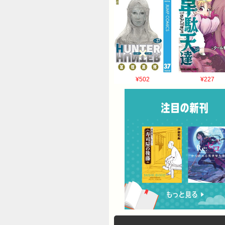
¥502
¥227