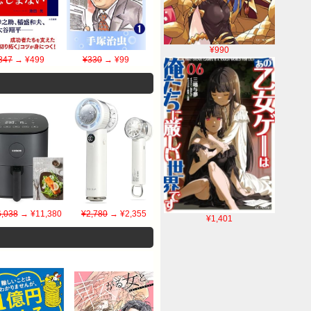
¥990
847
→ ¥499
¥330
→ ¥99
,038
→ ¥11,380
¥2,780
→ ¥2,355
¥1,401