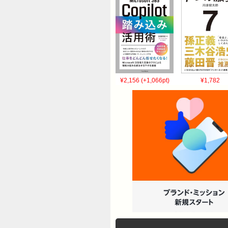
¥2,156 (+1,066pt)
¥1,782