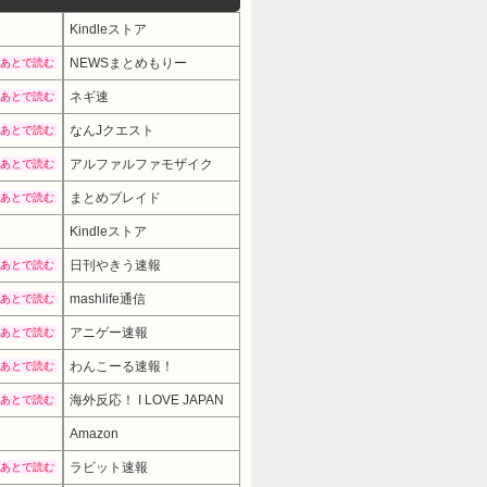
Kindleストア
NEWSまとめもりー
あとで読む
ネギ速
あとで読む
なんJクエスト
あとで読む
アルファルファモザイク
あとで読む
まとめブレイド
あとで読む
Kindleストア
日刊やきう速報
あとで読む
mashlife通信
あとで読む
アニゲー速報
あとで読む
わんこーる速報！
あとで読む
海外反応！ I LOVE JAPAN
あとで読む
Amazon
ラビット速報
あとで読む