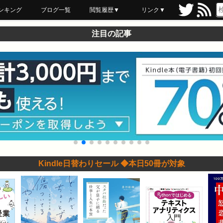
ンキング
ブログ一覧
閲覧履歴▼
リンク▼
ブックマーク
最近読んだ
あとで読む
ネットスーパー
飲食店舗用品
セール情報
注目の記事
Kindle日替わりセール ◆本日50冊が対象