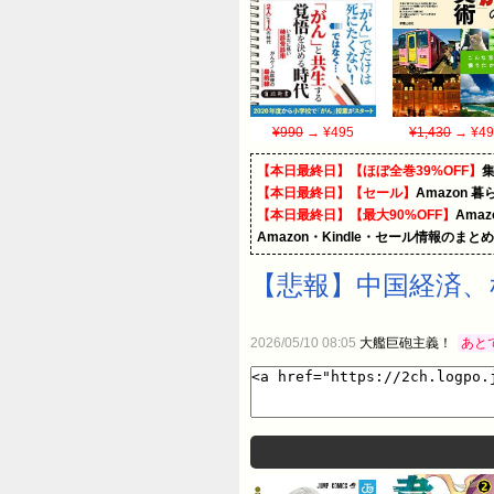
¥990
→ ¥495
¥1,430
→ ¥49
【本日最終日】【ほぼ全巻39%OFF】
【本日最終日】【セール】
Amazon 
【本日最終日】【最大90%OFF】
Ama
Amazon・Kindle・セール情報のまと
【悲報】中国経済、
2026/05/10 08:05
大艦巨砲主義！
あと