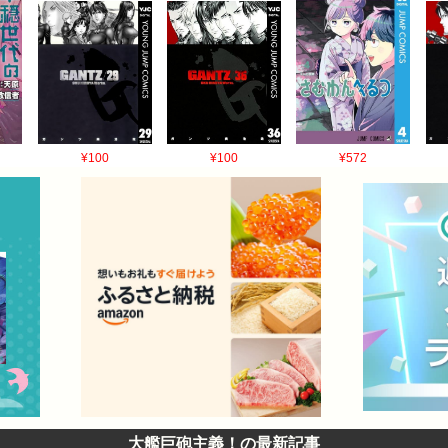
¥100
¥100
¥572
大艦巨砲主義！の最新記事