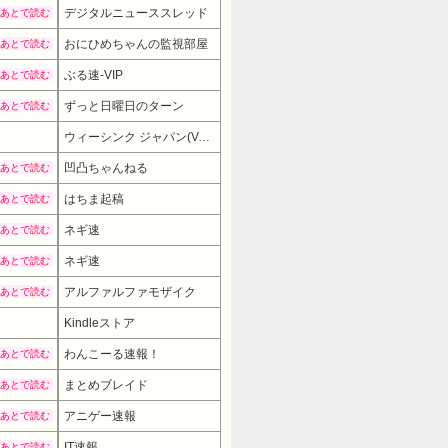
デジタルニューススレッド
あとで読む
おにひめちゃんの監視部屋
あとで読む
ぶる速-VIP
あとで読む
ずっと日曜日のターン
あとで読む
ウィーシンク ジャパン(VeSync JP)
19380円
→ 15379円 （16:30時点
凹凸ちゃんねる
あとで読む
はちま起稿
あとで読む
ネギ速
あとで読む
ネギ速
あとで読む
アルファルファモザイク
あとで読む
Kindleストア
わんこーる速報！
あとで読む
まとめブレイド
あとで読む
アニゲー速報
あとで読む
IT速報
あとで読む