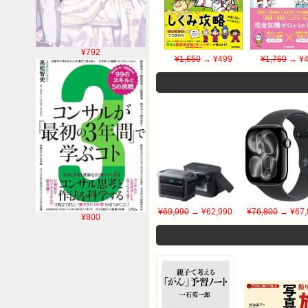
¥792
¥1,650
→ ¥499
¥1,760
→ ¥4
¥69,990
→ ¥62,990
¥76,800
→ ¥67,
¥800