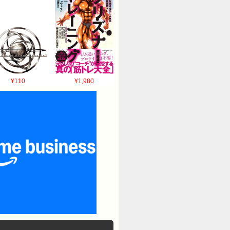
¥110
¥1,980