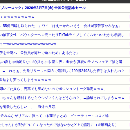
ブルーロック』2026年8月7日(金) 全国公開記念セール
づくｗｗｗｗｗｗｗｗｗ
に55億円騙し取られた…」ワイ「はえーかわいそう…会社滅茶苦茶やろなぁ」
【悲報】ジャンポケ斉藤さんの被害女性「バウムクーヘン売ったりTikTokライブしててムカついたから示談しなかった」・・・・・・・・・
wwwwwwwwwwwwwwwwwww
所を全廃へ「公務員が海外で遊ぶためにあるだけ」
【最大80%OFF】宝島社 いつもの夏じゃ物足りない!心揺さぶる 新世界に出会う 真夏のラノベフェア『猫と竜』他
 ←これさぁ、先発リリーフの両方で活躍して199勝249Sした投手は入れんの？
望結より実ってしまうｗｗｗｗｗ
叩いてた奴ら、円高でも褒めないのでポジショントーク確定ｗｗｗ」
【悲報】アニメアイコン「みいちゃんを規制するならウシジマくんはどうなの？」→論破されてしまうｗｗｗｗｗ
を射殺したらしい！」 海外の反応。
最近みんながリアルに買っている商品まとめ ビューティー・コスメ編
みなちゃん）が配信中に亡くなったのではないかとX上で話題に（※動画あり）