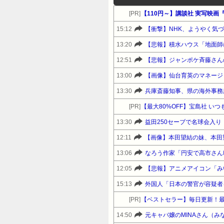
[PR]
【110円～】講談社 実写映画『
15:12
【衝撃】NHK、ようやく気
13:20
【悲報】積水ハウス「地面師
12:51
13:00
【画像】仙台育英のマネージャー
13:30
兵庫斎藤知事、県の海外事務
[PR]
13:30
益田250セーブで名球会入り
12:11
【画像】本田望結の妹、本田
13:06
なろう作家「円安で高市さん
12:05
15:13
外国人「日本の警官が容疑者
[PR]
【ベストセラー】毎日更新！
14:50
元キャバ嬢のMINAさん（