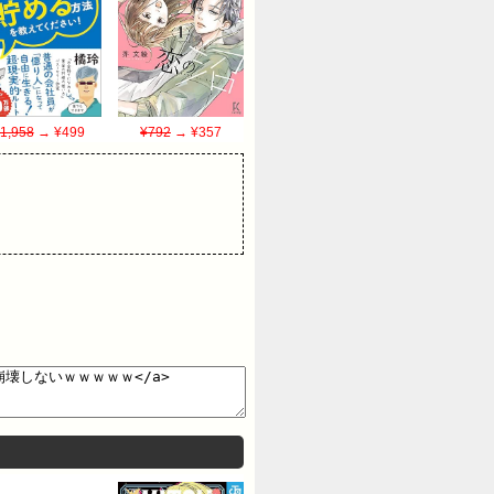
1,958
→ ¥499
¥792
→ ¥357