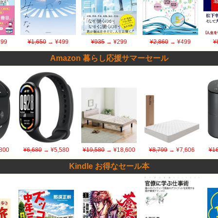
99
¥1,650
→ ¥499
¥935
→ ¥299
¥2,860
→ ¥499
¥
Amazon 暮らし応援サマーセール
800
¥6,680
→ ¥5,580
¥19,580
→ ¥18,600
¥8,799
→ ¥7,606
¥16
Kindle お得なセール本