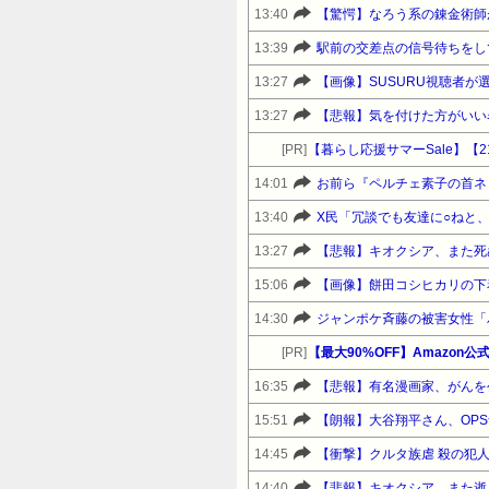
13:40
【驚愕】なろう系の錬金術師
13:39
13:27
【画像】SUSURU視聴者が
13:27
【悲報】気を付けた方がいい
[PR]
14:01
お前ら『ペルチェ素子の首ネ
13:40
X民「冗談でも友達に○ねと
13:27
【悲報】キオクシア、また死
15:06
【画像】餅田コシヒカリの下
14:30
ジャンポケ斉藤の被害女性「バ
[PR]
16:35
【悲報】有名漫画家、がんを
15:51
【朗報】大谷翔平さん、OPSナ
14:45
【衝撃】クルタ族虐 殺の犯
14:40
【悲報】キオクシア、また逝