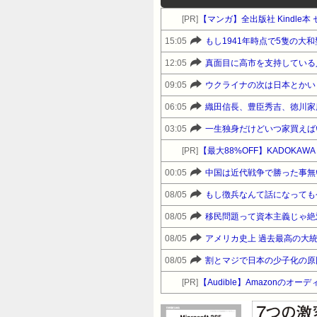
[PR]
【マンガ】全出版社 Kindl
15:05
もし1941年時点で5隻の大
12:05
真面目に高市を支持している
09:05
ウクライナの次は日本とかい
06:05
織田信長、豊臣秀吉、徳川家
03:05
一生独身だけどいつ家買えば
[PR]
【最大88%OFF】KADOKA
00:05
中国は近代戦争で勝った事無
08/05
もし徴兵なんて話になっても
08/05
移民問題って資本主義じゃ絶
08/05
アメリカ史上 過去最高の大
08/05
割とマジで日本の少子化の原
[PR]
【Audible】Amazonの