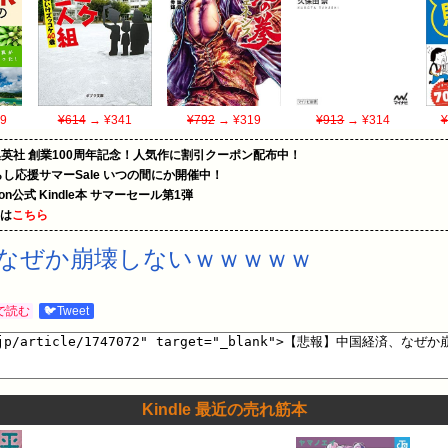
9
¥614
→ ¥341
¥792
→ ¥319
¥913
→ ¥314
¥
集英社 創業100周年記念！人気作に割引クーポン配布中！
暮らし応援サマーSale いつの間にか開催中！
zon公式 Kindle本 サマーセール第1弾
めは
こちら
なぜか崩壊しないｗｗｗｗｗ
で読む
🐦Tweet
Kindle 最近の売れ筋本