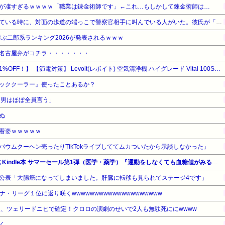
が凄すぎるｗｗｗｗ「職業は錬金術師です」←これ…もしかして錬金術師は…
駅前の交差点の信号待ちをしている時に、対面の歩道の端っこで警察官相手に叫んでいる人がいた。彼氏が「怖いから遠回りしよう」って本気で怖そうな顔で言っていて…
選ぶ二郎系ランキング2026が発表されるｗｗｗ
名古屋弁がコチラ・・・・・・・
【暮らし応援サマーSale】【21%OFF！】 【節電対策】 Levoit(レボイト) 空気清浄機 ハイグレード Vital 100S 花粉 21畳 集じん 小型 脱臭強化 自動/ペットモード
ッククーラー』使ったことあるか？
、男はほぼ全員言う」
ぬ
着姿ｗｗｗｗｗ
ウムクーヘン売ったりTikTokライブしててムカついたから示談しなかった」
【最大90%OFF】Amazon公式 Kindle本 サマーセール第1弾（医学・薬学）『運動をしなくても血糖値がみるみる下がる食べ方大全』他
公表「大腸癌になってしまいました。肝臓に転移も見られてステージ4です」
・リーグ１位に返り咲くwwwwwwwwwwwwwwwwwwww
人、ツェリードニヒで確定！クロロの演劇のせいで2人も無駄死ににwwww
く