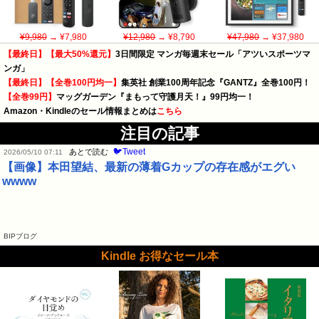
¥9,980
→ ¥7,980
¥12,980
→ ¥8,790
¥47,980
→ ¥37,980
【最終日】【最大50%還元】
3日間限定 マンガ毎週末セール「アツいスポーツマ
ンガ」
【最終日】【全巻100円均一】
集英社 創業100周年記念『GANTZ』全巻100円！
【全巻99円】
マッグガーデン『まもって守護月天！』99円均一！
Amazon・Kindleのセール情報まとめは
こちら
注目の記事
🐦Tweet
あとで読む
2026/05/10 07:11
【画像】本田望結、最新の薄着Gカップの存在感がエグい
wwww
BIPブログ
Kindle お得なセール本