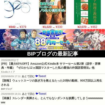
¥840
→ ¥379
¥1,320
→ ¥330
¥2,079
→ ¥462
BIPブログの最新記事
2026/08/20まで
[PR]
【最大65%OFF】Amazon公式 Kindle本 サマーセール第2弾（語学・辞事
典・年鑑）『ゼロから12ヵ国語マスターした私の最強の外国語習得法』他
Kindleストア
🐦Tweet
あとで読む
2026/08/09 17:11
【朗報】ウェットスーツの脱ぎ方を教えるたった20秒の動画、900万回以上再生
される
BIPブログ
🐦Tweet
あとで読む
2026/08/09 16:31
【画像】スレンダー美脚さん、とんでもないダンスを披露してしまうwwwwwww
ww