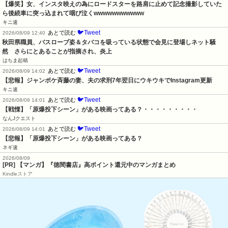
【爆笑】女、インスタ映えの為にロードスターを路肩に止めて記念撮影していた
ら後続車に突っ込まれて咽び泣くwwwwwwwwwww
キニ速
🐦Tweet
あとで読む
2026/08/09 12:40
秋田県職員、バスローブ姿＆タバコを吸っている状態で会見に登場しネット騒
然　さらにとあることが指摘され、炎上
はちま起稿
🐦Tweet
あとで読む
2026/08/09 14:02
【悲報】ジャンポケ斉藤の妻、夫の求刑7年翌日にウキウキでInstagram更新
キニ速
🐦Tweet
あとで読む
2026/08/09 14:01
【戦慄】「原爆投下シーン」がある映画ってある？・・・・・・・・・
なんJクエスト
🐦Tweet
あとで読む
2026/08/09 14:01
【悲報】「原爆投下シーン」がある映画ってある？
ネギ速
2026/08/09
[PR] 【マンガ】『徳間書店』高ポイント還元中のマンガまとめ
Kindleストア