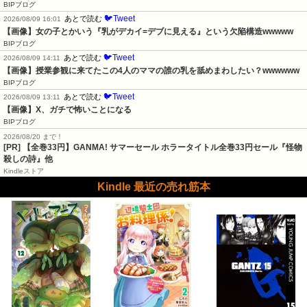
BIPブログ
🐦Tweet
あとで読む
2026/08/09 16:01
【画像】女の子とかいう『乳がデカイ=デブに見える』という欠陥構造wwwww
BIPブログ
🐦Tweet
あとで読む
2026/08/09 14:11
【画像】授業参観に来てたこの4人のママの誰の乳を舐めまわしたい？wwwwww
BIPブログ
🐦Tweet
あとで読む
2026/08/09 13:11
【画像】X、ガチで怖いことになる
BIPブログ
2026/08/20 まで！
[PR]
【全巻33円】GANMA! サマーセール ホラータイトル全巻33円セール『怪物
殺しの詩』他
Kindleストア
Kindle 最近の売れ筋本