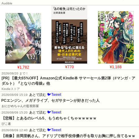
Audible
¥1,782
¥770
¥1,188
2026/08/20 まで！
[PR]
【最大65%OFF】Amazon公式 Kindle本 サマーセール第2弾（#マンガ・ア
ダルト）『となりの母娘』他
Kindleストア
🐦Tweet
あとで読む
2026/08/09 15:19
PCエンジン、メガドライブ、セガサターンが好きだった人
おにひめちゃんの監視部屋
🐦Tweet
あとで読む
2026/08/09 15:20
【悲報】とあるのレベル5、もうめちゃくちゃｗｗｗｗｗ
ぴこ速
🐦Tweet
あとで読む
2026/08/09 12:40
【画像】吉岡里帆さん、アドリブで相手役俳優の手を取りお胸に押し当てるｗｗ