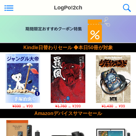
LogPo!2ch
Kindle日替わりセール ◆本日50冊が対象
¥330
→ ¥99
¥1,760
→ ¥399
¥1,430
→ ¥99
Amazonデバイスサマーセール