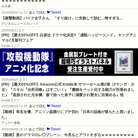
ｗｗｗｗｗｗｗｗｗｗｗｗ
おる速
🐦Tweet
あとで読む
2026/08/09 12:12
【衝撃動画】バイク女子さん、「すり抜け」に失敗して詰む…怖すぎる…
デジタルニューススレッド
2026/08/11まで
[PR] 【最大50%OFF】白泉社 ドラマ化決定!!「虐殺ハッピーエンド」 ヤングアニ
マル7月新刊フェア
Kindleストア
2026/08/20 まで！
[PR]
【最大65%OFF】Amazon公式 Kindle本 サマーセール第2弾（#マンガ・少
女）『スキル『台所召喚』はすごい！』『魔物をペット化する能力が目覚めまし
た』『追放された元令嬢、森で拾った皇子に溺愛され聖女に目覚める』他
Kindleストア
🐦Tweet
あとで読む
2026/08/09 12:45
【動画】有名女優、アニソン盆踊りにブチ切れ「日本の品格が落ちたと思いまし
た」
アニゲー速報
🐦Tweet
あとで読む
2026/08/09 16:11
【動画】昔のドラマのレ◯プシーン、今見るとアウトすぎるｗｗｗｗｗｗｗｗｗ