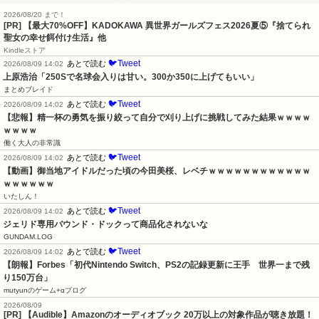
2026/08/20 まで！
[PR] 【最大70%OFF】KADOKAWA 異世界ガールズフェス2026夏⑤『捨てられ
聖女の幸せ餌付け生活』他
Kindleストア
🐦Tweet
あとで読む
2026/08/09 14:02
上原浩治「250Sで名球会入りは甘い。300か350に上げてもいい」
まとめブレイド
🐦Tweet
あとで読む
2026/08/09 14:02
【悲報】精一杯の勇気を振り絞って自分で刈り上げに挑戦してみた結果ｗｗｗｗ
ｗｗｗｗ
働く大人の非常識
🐦Tweet
あとで読む
2026/08/09 14:02
【動画】御当地アイドルだった頃の今田美桜、レベチｗｗｗｗｗｗｗｗｗｗｗｗ
ｗｗｗｗｗｗ
いたしん！
🐦Tweet
あとで読む
2026/08/09 14:02
ジェリド専用バウンド・ドックって商品化されないな
GUNDAM.LOG
🐦Tweet
あとで読む
2026/08/09 14:02
【朗報】Forbes「初代Nintendo Switch、PS2の記録更新に王手　世界一まで残
り150万台」
mutyunのゲーム+αブログ
2026/08/09
[PR] 【Audible】Amazonのオーディオブック 20万以上の対象作品が聴き放題！