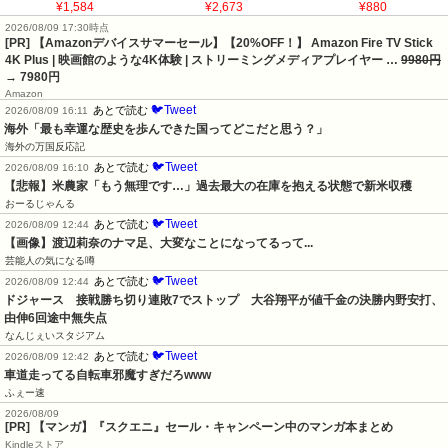
¥1,584
¥2,673
¥880
2026/08/09 17:30時点
[PR] 【Amazonデバイスサマーセール】【20%OFF！】 Amazon Fire TV Stick
4K Plus | 映画館のような4K体験 | ストリーミングメディアプレイヤー …
9980円
→ 7980円
Amazon
🐦Tweet
あとで読む
2026/08/09 16:11
海外「最も幸運な歴史を歩んできた国ってどこだと思う？」
海外の万国反応記
🐦Tweet
あとで読む
2026/08/09 16:10
【悲報】米農家「もう無理です…」過去最大の在庫を抱える状態で新米収穫
おーるじゃんる
🐦Tweet
あとで読む
2026/08/09 12:44
【画像】渡辺莉奈のナマ足、大変なことになってるって...
芸能人の気になる噂
🐦Tweet
あとで読む
2026/08/09 12:44
ドジャース　接戦勝ち切り連敗7でストップ　大谷翔平が値千金の決勝内野安打、
由伸6回途中無失点
なんじぇいスタジアム
🐦Tweet
あとで読む
2026/08/09 12:42
車道走ってる自転車邪魔すぎだろwww
ふぇー速
2026/08/09
[PR] 【マンガ】『スクエニ』セール・キャンペーン中のマンガ本まとめ
Kindleストア