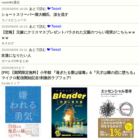
mashlife通信
🐦Tweet
あとで読む
2026/08/09 16:09
ショートスリーパー堀大輔氏、涙を流す
コノユビニュース
🐦Tweet
あとで読む
2026/08/09 16:10
【悲報】元嫁にクリスマスプレゼントバラされた父親のつらい現実がこちらｗｗ
ｗｗ
キスログ
🐦Tweet
あとで読む
2026/08/09 16:11
友達になりたい人
ガールズVIPまとめ
2026/08/15まで
[PR] 【期間限定無料】小学館 『過ぎたる愛は猛毒』&『天才は蝶の恋に堕ちる』
マイクロ配信開始記念!刺激的ラブフェア!
Kindleストア