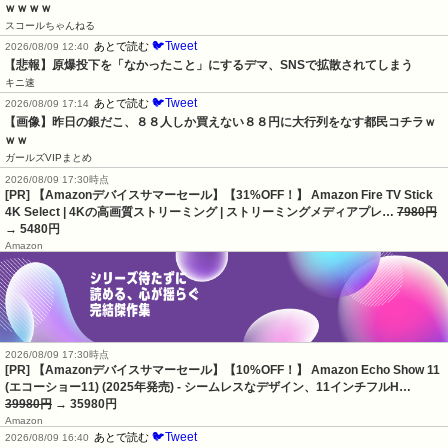
ｗｗｗｗ
スコールちゃんねる
🐦Tweet
あとで読む
2026/08/09 12:40
【悲報】原爆投下を「なかったこと」にするデマ、SNSで拡散されてしまう
キニ速
🐦Tweet
あとで読む
2026/08/09 17:14
【画像】昨日の銀だこ、８８人しか買えない８８円に大行列をなす都民コチラｗ
ｗｗ
ガールズVIPまとめ
2026/08/09 17:30時点
[PR] 【Amazonデバイスサマーセール】【31%OFF！】 Amazon Fire TV Stick
4K Select | 4Kの高画質ストリーミング | ストリーミングメディアプレ…
7980円
→ 5480円
Amazon
2026/08/09 17:30時点
[PR] 【Amazonデバイスサマーセール】【10%OFF！】 Amazon Echo Show 11
(エコーショー11) (2025年発売) - シームレスなデザイン、11インチフルH…
39980円
→ 35980円
Amazon
🐦Tweet
あとで読む
2026/08/09 16:40