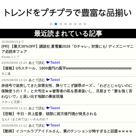
最近読まれている記事
2026/08/13まで
[PR] 【最大30%OFF】講談社 夏電書2026「Dチャレ」対策にも! ディズニーマニ
ア必読本フェア
Kindleストア
🐦Tweet
あとで読む
2026/08/09 15:20
【速報】USスチール、1800億円の黒字wwwwwwwwwwwwwwwwwwwwwwww
キニ速
🐦Tweet
あとで読む
2026/08/09 13:19
赤信号で追突してきた加害女性、降りてこず謝罪ポーズ→「わざとじゃないのに
保険使うの！？」と大号泣ｗｗ被害者の私を悪者扱いし、旦那まで「妻を強く言
わないで」と庇い出す地獄の事故現場
スカッと王国！
🐦Tweet
あとで読む
2026/08/09 12:12
【悲報】 中日・井上監督、頭部に前方後円墳が発見される
なんJ（まとめては）いかんのか？
🐦Tweet
あとで読む
2026/08/09 12:12
【動画】イコールラブアイドルさん、素のテンションが怖すぎると話題ｗｗｗｗ