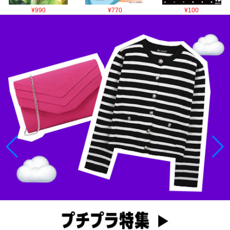
¥990
¥770
¥100