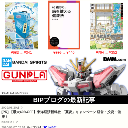
¥682
→ ¥341
¥880
→ ¥440
¥704
→ ¥352
BIPブログの最新記事
2026/08/20まで
[PR]
【最大40%OFF】東洋経済新報社 「夏読」キャンペーン 経営・投資・健
康！
Kindleストア
🐦Tweet
あとで読む
2026/08/07 05:01