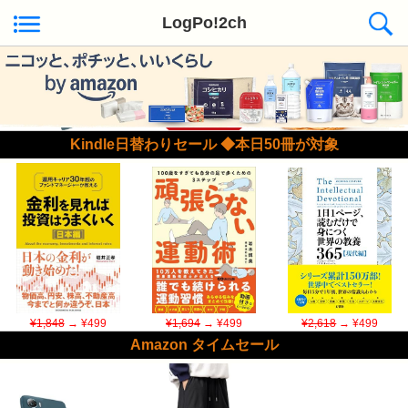
LogPo!2ch
Kindle日替わりセール ◆本日50冊が対象
¥1,848
→ ¥499
¥1,694
→ ¥499
¥2,618
→ ¥499
Amazon タイムセール