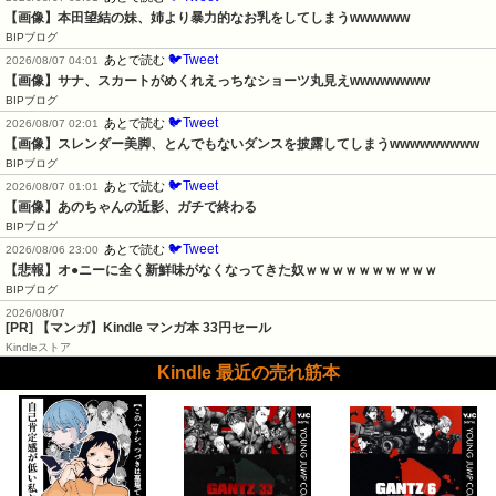
【画像】本田望結の妹、姉より暴力的なお乳をしてしまうwwwwww
BIPブログ
🐦Tweet
あとで読む
2026/08/07 04:01
【画像】サナ、スカートがめくれえっちなショーツ丸見えwwwwwwww
BIPブログ
🐦Tweet
あとで読む
2026/08/07 02:01
【画像】スレンダー美脚、とんでもないダンスを披露してしまうwwwwwwwww
BIPブログ
🐦Tweet
あとで読む
2026/08/07 01:01
【画像】あのちゃんの近影、ガチで終わる
BIPブログ
🐦Tweet
あとで読む
2026/08/06 23:00
【悲報】オ●ニーに全く新鮮味がなくなってきた奴ｗｗｗｗｗｗｗｗｗｗ
BIPブログ
2026/08/07
[PR] 【マンガ】Kindle マンガ本 33円セール
Kindleストア
Kindle 最近の売れ筋本