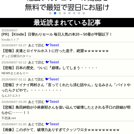
最近読まれている記事
2026/08/07
[PR]
【Kindle】日替わりセール 毎日人気の本20～50冊が半額以下！
Kindleストア
🐦Tweet
あとで読む
2026/08/07 04:27
【悲報】友達とロイヤルホストに行った息子、絶望ｗｗｗｗｗｗｗ
ずっと日曜日のターン
🐦Tweet
あとで読む
2026/08/07 02:12
【悲報】日本の歴史、ついに『崩壊』してしまう・・・・・
NEWSまとめもりー
🐦Tweet
あとで読む
2026/08/07 02:11
【悲報】ナイナイ岡村さん「言ってくれたら済む話やん」なるみさん「バイトや
ったらクビやで」・・・・・・・・・
なんJクエスト
🐦Tweet
あとで読む
2026/08/07 03:35
【悲報】島田紳助が小林麻耶さんを追い込んで破壊したとされる手口の詳細が明
らかに･･････！！
不思議.net
🐦Tweet
あとで読む
2026/08/07 01:00
【画像】このボケて、破壊力ありすぎてクッソワロタｗｗｗｗｗｗｗｗｗ