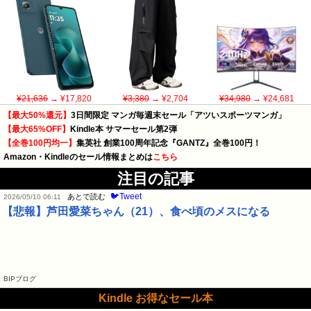
¥21,636
→ ¥17,820
¥3,380
→ ¥2,704
¥34,980
→ ¥24,681
【最大50%還元】
3日間限定 マンガ毎週末セール「アツいスポーツマンガ」
【最大65%OFF】
Kindle本 サマーセール第2弾
【全巻100円均一】
集英社 創業100周年記念『GANTZ』全巻100円！
Amazon・Kindleのセール情報まとめは
こちら
注目の記事
🐦Tweet
あとで読む
2026/05/10 06:11
【悲報】芦田愛菜ちゃん（21）、食べ頃のメスになる
BIPブログ
Kindle お得なセール本