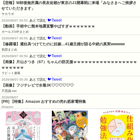
【悲報】W杯後無所属の長友佑都が東京のJ1開幕戦に来場「みなさまへご挨拶さ
せていただきます」
サカラボ
🐦Tweet
あとで読む
2026/08/07 00:55
【動画】手術中に熊本地震直撃やばすぎｗｗｗｗｗｗｗ
ガールズVIPまとめ
🐦Tweet
あとで読む
2026/08/07 00:50
【修羅場】避妊具つけてたのに妊娠…41歳主婦が語る中絶の真実wwwww
気団まとめ
🐦Tweet
あとで読む
2026/08/07 00:50
【画像】片山さつき（67）ちゃんの防災服ｗｗｗｗｗｗｗｗｗｗｗｗｗｗｗｗｗ
ｗｗｗｗｗｗ
ラビット速報
🐦Tweet
あとで読む
2026/08/07 05:35
【画像】フジテレビで水着JK♡♡♡♡♡♡
不思議.net
2026/08/07
[PR] 【特集】Amazon おすすめの売れ筋家電特集
Amazon