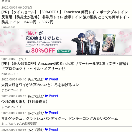
ネギ速
2026/08/07 06:00時点
[PR] 【タイムセール】【39%OFF！】 Fanxieast 簡易トイレ ポータブルトイレ
災害用 【防災士が監修】 非常用トイレ 携帯トイレ 強力消臭 どこでも簡単トイレ
防災 トイレ…
6480円
→ 3977円
Fanxieast
2026/08/20 まで！
[PR]
【最大65%OFF】Amazon公式 Kindle本 サマーセール第2弾（文学・評論）
『プロジェクト・ヘイル・メアリー』他
Kindleストア
🐦Tweet
あとで読む
2026/08/07 00:46
大宮大好きワイが大宮のいいところを挙げるスレ
まとめブレイド
🐦Tweet
あとで読む
2026/08/07 00:47
今月の振り返り【7月最終日】
まとめブレイド
🐦Tweet
あとで読む
2026/08/07 00:47
サルゲッチュ、クラッシュバンディクー、ドンキーコングみたいなゲーム
おにひめちゃんの監視部屋
🐦Tweet
あとで読む
2026/08/07 00:46