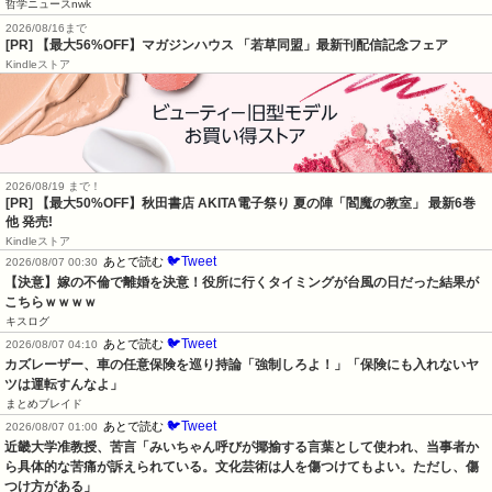
哲学ニュースnwk
2026/08/16まで
[PR] 【最大56%OFF】マガジンハウス 「若草同盟」最新刊配信記念フェア
Kindleストア
2026/08/19 まで！
[PR] 【最大50%OFF】秋田書店 AKITA電子祭り 夏の陣「閻魔の教室」 最新6巻
他 発売!
Kindleストア
🐦Tweet
あとで読む
2026/08/07 00:30
【決意】嫁の不倫で離婚を決意！役所に行くタイミングが台風の日だった結果が
こちらｗｗｗｗ
キスログ
🐦Tweet
あとで読む
2026/08/07 04:10
カズレーザー、車の任意保険を巡り持論「強制しろよ！」「保険にも入れないヤ
ツは運転すんなよ」
まとめブレイド
🐦Tweet
あとで読む
2026/08/07 01:00
近畿大学准教授、苦言「みいちゃん呼びが揶揄する言葉として使われ、当事者か
ら具体的な苦痛が訴えられている。文化芸術は人を傷つけてもよい。ただし、傷
つけ方がある」