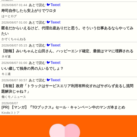
🐦Tweet
あとで読む
2026/08/07 01:44
寿司自作したら安上がりでワロタ
はーとログ
🐦Tweet
あとで読む
2026/08/07 01:00
匿名だからいえるけど、代理出産ありだと思う。そういう仕事あるならやってみ
たい
かぞくちゃんねる
🐦Tweet
あとで読む
2026/08/07 05:15
【朗報】みいちゃんと山田さん、ハッピーエンド確定、最後はママに埋葬される
ネギ速
🐦Tweet
あとで読む
2026/08/07 01:00
いい歳して独身の男の人いるでしょ？
キニ速
🐦Tweet
あとで読む
2026/08/07 00:57
【有能】政府「トラックはサービスエリア利用有料化すればサボらず走るし流問
題解決じゃね？」
働くモノニュース
2026/08/07
[PR] 【マンガ】『TOブックス』セール・キャンペーン中のマンガ本まとめ
Kindleストア