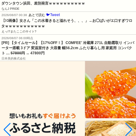
ダウンタウン浜田、差別発言ｗｗｗｗｗｗｗｗｗｗ
なんJ PRIDE
🐦Tweet
あとで読む
2026/08/07 00:38
【ｼｺ画像】女さん「この水着きると溢れそう、、、」→お◯ぱいがエ口すぎワロ
タｗｗｗｗｗｗｗｗｗｗｗ
えっ!?またここのサイト?
2026/08/07 06:00時点
[PR] 【タイムセール】【17%OFF！】 COMFEE' 冷蔵庫 271L 自動霜取り インバ
ーター搭載 3ドア 変温室付き 大容量 幅56.2cm ふたり暮らし用 家庭用 コンパク
ト …
57800円
→ 47800円
日本美的株式会社