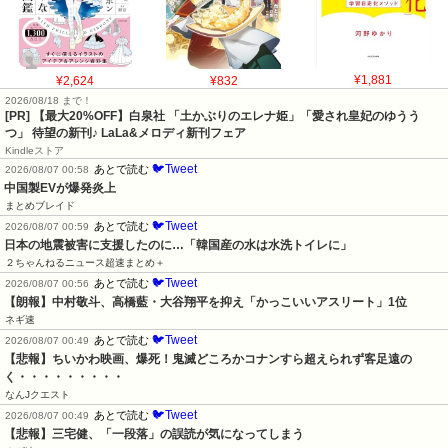
¥2,624
¥832
¥1,881
2026/08/18 まで！
[PR] 【最大20%OFF】白泉社 「土かぶりのエレナ姫」「愛され皇妃のゆうう
つ」 待望の新刊♪ LaLa&メロディ新刊フェア
Kindleストア
🐦Tweet
あとで読む
2026/08/07 00:58
中国製EVが爆発炎上
まとめブレイド
🐦Tweet
あとで読む
2026/08/07 00:59
日本の地震被害に支援したのに…「韓国産の水は水洗トイレに」
２ちゃんねるニュース超速まとめ＋
🐦Tweet
あとで読む
2026/08/07 00:56
【朗報】中村敬斗、高橋藍・大谷翔平を抑え「かっこいいアスリート」1位
ネギ速
🐦Tweet
あとで読む
2026/08/07 00:49
【悲報】ちいかわ映画、爆死！鬼滅どころかコナンすら超えられず客足遠の
く・・・・・・・・・
なんJクエスト
🐦Tweet
あとで読む
2026/08/07 00:49
【悲報】三宅健、「一段落」の誤読が気になってしまう