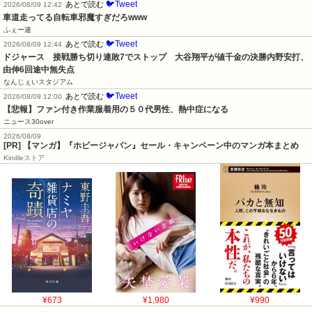
🐦Tweet
あとで読む
2026/08/09 12:42
車道走ってる自転車邪魔すぎだろwww
ふぇー速
🐦Tweet
あとで読む
2026/08/09 12:44
ドジャース　接戦勝ち切り連敗7でストップ　大谷翔平が値千金の決勝内野安打、
由伸6回途中無失点
なんじぇいスタジアム
🐦Tweet
あとで読む
2026/08/09 12:00
【悲報】ファン付き作業服着用の５０代男性、熱中症になる
ニュース30over
2026/08/09
[PR] 【マンガ】『ホビージャパン』セール・キャンペーン中のマンガ本まとめ
Kindleストア
¥673
¥1,980
¥990