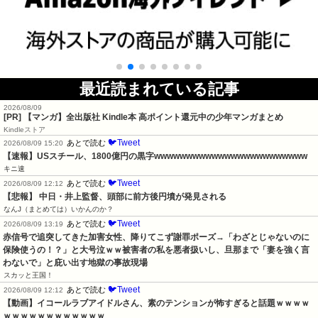
最近読まれている記事
2026/08/09
[PR] 【マンガ】全出版社 Kindle本 高ポイント還元中の少年マンガまとめ
Kindleストア
🐦Tweet
あとで読む
2026/08/09 15:20
【速報】USスチール、1800億円の黒字wwwwwwwwwwwwwwwwwwwwwwww
キニ速
🐦Tweet
あとで読む
2026/08/09 12:12
【悲報】 中日・井上監督、頭部に前方後円墳が発見される
なんJ（まとめては）いかんのか？
🐦Tweet
あとで読む
2026/08/09 13:19
赤信号で追突してきた加害女性、降りてこず謝罪ポーズ→「わざとじゃないのに
保険使うの！？」と大号泣ｗｗ被害者の私を悪者扱いし、旦那まで「妻を強く言
わないで」と庇い出す地獄の事故現場
スカッと王国！
🐦Tweet
あとで読む
2026/08/09 12:12
【動画】イコールラブアイドルさん、素のテンションが怖すぎると話題ｗｗｗｗ
ｗｗｗｗｗｗｗｗｗｗｗｗ