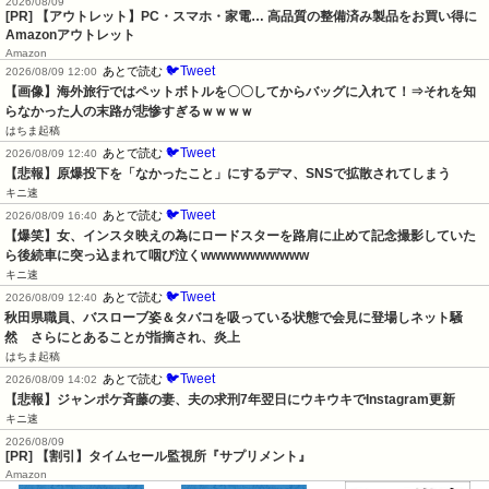
2026/08/09
[PR] 【アウトレット】PC・スマホ・家電… 高品質の整備済み製品をお買い得に
Amazonアウトレット
Amazon
🐦Tweet
あとで読む
2026/08/09 12:00
【画像】海外旅行ではペットボトルを〇〇してからバッグに入れて！⇒それを知
らなかった人の末路が悲惨すぎるｗｗｗｗ
はちま起稿
🐦Tweet
あとで読む
2026/08/09 12:40
【悲報】原爆投下を「なかったこと」にするデマ、SNSで拡散されてしまう
キニ速
🐦Tweet
あとで読む
2026/08/09 16:40
【爆笑】女、インスタ映えの為にロードスターを路肩に止めて記念撮影していた
ら後続車に突っ込まれて咽び泣くwwwwwwwwwww
キニ速
🐦Tweet
あとで読む
2026/08/09 12:40
秋田県職員、バスローブ姿＆タバコを吸っている状態で会見に登場しネット騒
然　さらにとあることが指摘され、炎上
はちま起稿
🐦Tweet
あとで読む
2026/08/09 14:02
【悲報】ジャンポケ斉藤の妻、夫の求刑7年翌日にウキウキでInstagram更新
キニ速
2026/08/09
[PR] 【割引】タイムセール監視所『サプリメント』
Amazon