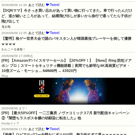
🐦Tweet
あとで読む
2026/08/09 12:39
【DQNママ】今さっき買い忘れがあって買い物に行ってきた。車で行ったんだけ
ど、道が細いところがあって、結構飛び出しが多いから徐行で通ってたら子供が
飛び出して
鬼女梅
🐦Tweet
あとで読む
2026/08/09 12:35
【驚愕】格ゲー世界大会で謎のパキスタン人が韓国最強プレーヤーを倒して優勝
ｗｗｗｗ
わんこーる速報！
2026/08/09 17:30時点
[PR] 【Amazonデバイスサマーセール】【20%OFF！】 【New】Ring 防犯ドア
ホン プロ｜スマートセキュリティ機能搭載｜夜間でも鮮明な4K高画質ビデオ・
10倍ズーム・モーショ…
54900円
→ 43920円
Ring
2026/08/09 まで！
[PR] 【最大50%OFF】一二三書房 ノヴァコミックス7月 新刊配信キャンペーン
②『闇堕ちラスボス令嬢の幼馴染に転生した』他
Kindleストア
🐦Tweet
あとで読む
2026/08/09 17:08
【画像】ロピアのパワー全開おにぎり444円　魅力的すぎて草ｗｗｗｗｗｗｗ