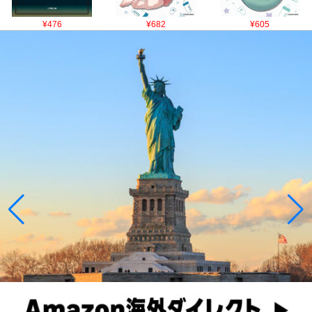
¥476
¥682
¥605