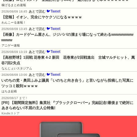
稼げるまとめ速報
🐦Tweet
あとで読む
2026/08/09 16:45
【悲報】イオン、完全にヤケクソになるｗｗｗｗ
わんこーる速報！
🐦Tweet
あとで読む
2026/08/09 13:45
【画像】カードゲーム屋さん、ジジババの溜まり場になって終わるwwwwwwww
wwww
アニゲー速報
🐦Tweet
あとで読む
2026/08/09 13:19
【高校野球】1回戦 花巻東 4-2 新田　花巻東が2回戦進出　古城マルチヒット、萬
谷7回2失点
なんじぇいスタジアム
🐦Tweet
あとで読む
2026/08/09 13:00
いのちの党・奥田ふみよ議員「いのちと向き合う」と言いながら投稿した写真に
ツッコミ殺到ｗｗｗｗ
はちま起稿
2026/08/17 まで！
[PR] 【期間限定無料】集英社 『ブラッククローバー』完結記念!最後まで絶対に
あきらめない!不屈の主人公特集!
Kindleストア