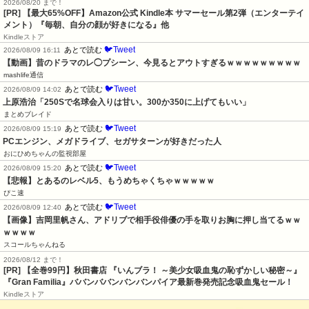
2026/08/20 まで！
[PR]
【最大65%OFF】Amazon公式 Kindle本 サマーセール第2弾（エンターテイ
メント）『毎朝、自分の顔が好きになる』他
Kindleストア
🐦Tweet
あとで読む
2026/08/09 16:11
【動画】昔のドラマのレ◯プシーン、今見るとアウトすぎるｗｗｗｗｗｗｗｗｗ
mashlife通信
🐦Tweet
あとで読む
2026/08/09 14:02
上原浩治「250Sで名球会入りは甘い。300か350に上げてもいい」
まとめブレイド
🐦Tweet
あとで読む
2026/08/09 15:19
PCエンジン、メガドライブ、セガサターンが好きだった人
おにひめちゃんの監視部屋
🐦Tweet
あとで読む
2026/08/09 15:20
【悲報】とあるのレベル5、もうめちゃくちゃｗｗｗｗｗ
ぴこ速
🐦Tweet
あとで読む
2026/08/09 12:40
【画像】吉岡里帆さん、アドリブで相手役俳優の手を取りお胸に押し当てるｗｗ
ｗｗｗｗ
スコールちゃんねる
2026/08/12 まで！
[PR]
【全巻99円】秋田書店 『いんブラ！ ～美少女吸血鬼の恥ずかしい秘密～』
『Gran Familia』ババンババンバンバンパイア最新巻発売記念吸血鬼セール！
Kindleストア