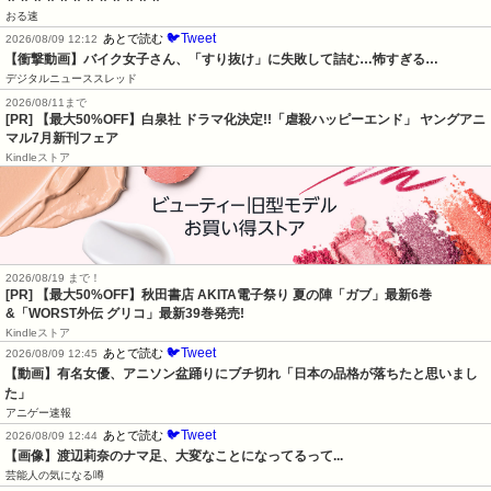
おる速
🐦Tweet
あとで読む
2026/08/09 12:12
【衝撃動画】バイク女子さん、「すり抜け」に失敗して詰む…怖すぎる…
デジタルニューススレッド
2026/08/11まで
[PR] 【最大50%OFF】白泉社 ドラマ化決定!!「虐殺ハッピーエンド」 ヤングアニ
マル7月新刊フェア
Kindleストア
2026/08/19 まで！
[PR] 【最大50%OFF】秋田書店 AKITA電子祭り 夏の陣「ガブ」最新6巻
&「WORST外伝 グリコ」最新39巻発売!
Kindleストア
🐦Tweet
あとで読む
2026/08/09 12:45
【動画】有名女優、アニソン盆踊りにブチ切れ「日本の品格が落ちたと思いまし
た」
アニゲー速報
🐦Tweet
あとで読む
2026/08/09 12:44
【画像】渡辺莉奈のナマ足、大変なことになってるって...
芸能人の気になる噂