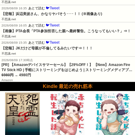
不思議.net
🐦Tweet
あとで読む
2026/08/09 16:35
【悲報】浜辺美波さん、かなりヤバそう････！！ (※画像あり)
不思議.net
🐦Tweet
あとで読む
2026/08/09 16:05
【画像】PTA会長「PTA参加拒否した親へ最終警告。こうなってもいい？」⇒！
不思議.net
🐦Tweet
あとで読む
2026/08/09 15:35
【悲報】JKだけど母親が不倫してるみたいです⇒！！！
不思議.net
2026/08/09 17:30時点
[PR] 【Amazonデバイスサマーセール】【29%OFF！】 【New】Amazon Fire
TV Stick HD | 手軽にストリーミングをはじめよう | ストリーミングメディアプ…
6980円
→ 4980円
Amazon
Kindle 最近の売れ筋本