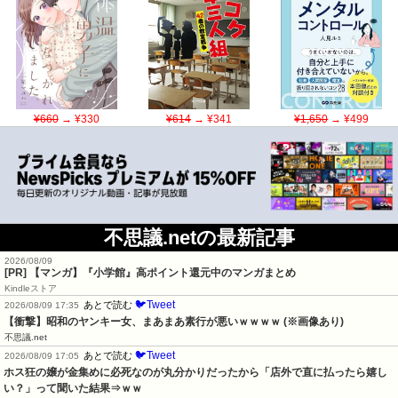
¥660
→ ¥330
¥614
→ ¥341
¥1,650
→ ¥499
不思議.netの最新記事
2026/08/09
[PR] 【マンガ】『小学館』高ポイント還元中のマンガまとめ
Kindleストア
🐦Tweet
あとで読む
2026/08/09 17:35
【衝撃】昭和のヤンキー女、まあまあ素行が悪いｗｗｗｗ (※画像あり)
不思議.net
🐦Tweet
あとで読む
2026/08/09 17:05
ホス狂の嬢が金集めに必死なのが丸分かりだったから「店外で直に払ったら嬉し
い？」って聞いた結果⇒ｗｗ