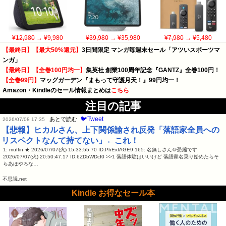
¥12,980
→ ¥9,980
¥39,980
→ ¥35,980
¥7,980
→ ¥5,480
【最終日】【最大50%還元】
3日間限定 マンガ毎週末セール「アツいスポーツマ
ンガ」
【最終日】【全巻100円均一】
集英社 創業100周年記念『GANTZ』全巻100円！
【全巻99円】
マッグガーデン『まもって守護月天！』99円均一！
Amazon・Kindleのセール情報まとめは
こちら
注目の記事
🐦Tweet
あとで読む
2026/07/08 17:35
【悲報】ヒカルさん、上下関係諭され反発「落語家全員への
リスペクトなんて持てない」←これ！
1: muffin ★ 2026/07/07(火) 15:33:55.70 ID:PhExIAGE9 165: 名無しさん＠恐縮です
2026/07/07(火) 20:50:47.17 ID:6ZDbWDcI0 >>1 落語体験はいいけど 落語家名乗り始めたらそ
らあほやろな…
不思議.net
Kindle お得なセール本