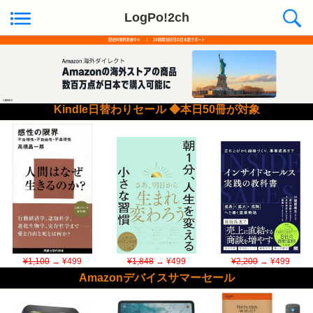
LogPo!2ch
Kindle日替わりセール ◆本日50冊が対象
¥1,100
→ ¥499
¥1,848
→ ¥499
¥2,200
→ ¥499
Amazonデバイスサマーセール