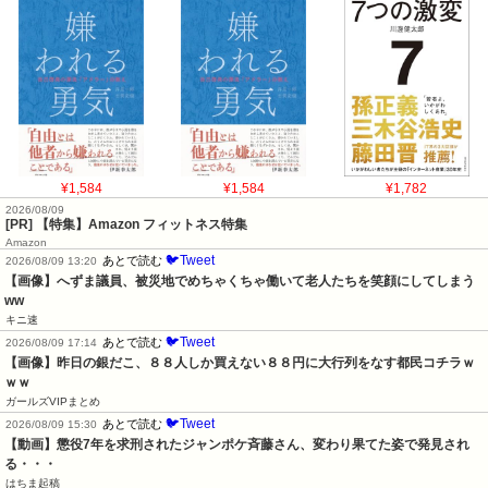
¥1,584
¥1,584
¥1,782
2026/08/09
[PR] 【特集】Amazon フィットネス特集
Amazon
🐦Tweet
あとで読む
2026/08/09 13:20
【画像】へずま議員、被災地でめちゃくちゃ働いて老人たちを笑顔にしてしまう
ww
キニ速
🐦Tweet
あとで読む
2026/08/09 17:14
【画像】昨日の銀だこ、８８人しか買えない８８円に大行列をなす都民コチラｗ
ｗｗ
ガールズVIPまとめ
🐦Tweet
あとで読む
2026/08/09 15:30
【動画】懲役7年を求刑されたジャンポケ斉藤さん、変わり果てた姿で発見され
る・・・
はちま起稿