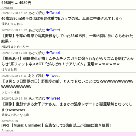
6980円
→ 4980円
Amazon
🐦Tweet
あとで読む
2026/08/10 15:12
40歳158cm50キロほぼ美容体重でEカップの私。旦那に中傷されてしまう
浮気ちゃんねる
🐦Tweet
あとで読む
2026/08/10 15:12
【衝撃】千葉の海岸で写真撮影をしていた38歳男性、一瞬の隙に波にさらわれた
結果・・・
NEWSまとめもりー
🐦Tweet
あとで読む
2026/08/10 17:30
【動画あり】朝凪先生が描くムチムチメスガキに煽られながらリズムを刻む“わか
らせ”系フィットネスACT『がんばれ！チアリズム』登場ｗｗｗｗｗｗｗ
はちま起稿
🐦Tweet
あとで読む
2026/08/10 15:11
【８月１０日野獣の日】野獣亭の前、とんでもないことになるWWWWWWWWW
WWWWWWWWW
ラビット速報
🐦Tweet
あとで読む
2026/08/10 17:40
【画像】童顔すぎる女子アナさん、まさかの温泉レポートが話題騒然となってし
まうwwwwww
芸能人の気になる噂
2026/08/10
[PR] 【Music Unlimited】広告なしで1億曲以上が自由に聴き放題！
Amazon