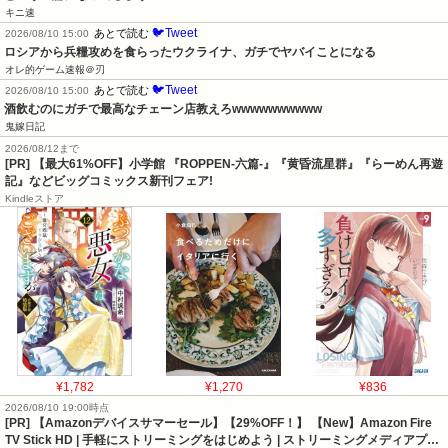
キニ速
🐦Tweet
あとで読む
2026/08/10 15:00
ロシアから兵糧攻めを食らったウクライナ、ガチでヤバイことになる
オレ的ゲーム速報＠刃
🐦Tweet
あとで読む
2026/08/10 15:00
酒飲むのにガチで最高なチェーン店教えろwwwwwwwwww
鬼嫁日記
2026/08/12まで
[PR] 【最大61%OFF】小学館 『ROPPEN-六篇-』『黄昏流星群』『らーめん再遊
記』などビッグコミックス新刊フェア!
Kindleストア
¥1,782
¥1,270
¥836
2026/08/10 19:00時点
[PR] 【Amazonデバイスサマーセール】【29%OFF！】 【New】Amazon Fire
TV Stick HD | 手軽にストリーミングをはじめよう | ストリーミングメディアプ…