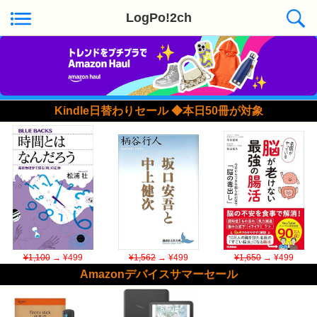
LogPo!2ch
Kindle日替わりセール ◆本日50冊が対象
¥1,100
→ ¥499
¥1,562
→ ¥499
¥1,650
→ ¥499
Amazonデバイスサマーセール