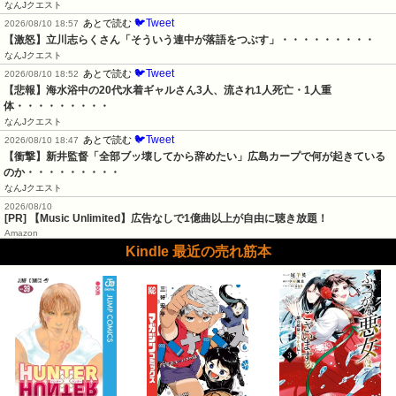
なんJクエスト
🐦Tweet
あとで読む
2026/08/10 18:57
【激怒】立川志らくさん「そういう連中が落語をつぶす」・・・・・・・・・
なんJクエスト
🐦Tweet
あとで読む
2026/08/10 18:52
【悲報】海水浴中の20代水着ギャルさん3人、流され1人死亡・1人重
体・・・・・・・・・
なんJクエスト
🐦Tweet
あとで読む
2026/08/10 18:47
【衝撃】新井監督「全部ブッ壊してから辞めたい」広島カープで何が起きている
のか・・・・・・・・・
なんJクエスト
2026/08/10
[PR] 【Music Unlimited】広告なしで1億曲以上が自由に聴き放題！
Amazon
Kindle 最近の売れ筋本