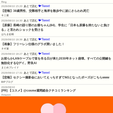
Ring
🐦Tweet
あとで読む
2026/08/10 15:20
【悲報】38歳男性、交際相手と海岸を散歩中に波にさらわれ死亡
キニ速
🐦Tweet
あとで読む
2026/08/10 14:30
【原爆】長崎の語り部のお爺ちゃん(84)、学生に「日本も原爆を持たないと負け
る」と言われショックを受ける
はちま起稿
🐦Tweet
あとで読む
2026/08/10 18:36
【画像】フリーレン仕様のグラボ買いました！
ネギ速
🐦Tweet
あとで読む
2026/08/10 18:27
お前らかLANケーブルで首を吊る日が来た2030年ネット崩壊。すべての公開鍵を
無効化するQデイ。野良AI
まとめブレイド
🐦Tweet
あとで読む
2026/08/10 17:31
【悲報】セクシー撮影会においてえっちすぎてNGとなったポーズがこちらwww
BIPブログ
2026/08/10
[PR] 【コスメ】@cosme週間総合クチコミランキング
Amazon