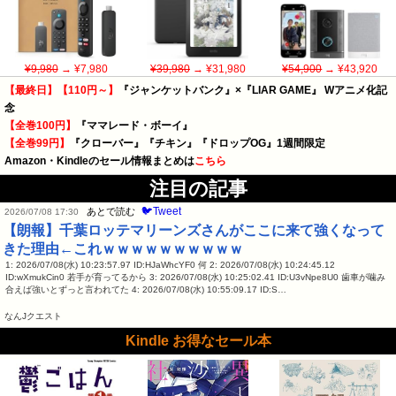
¥9,980
→ ¥7,980
¥39,980
→ ¥31,980
¥54,900
→ ¥43,920
【最終日】【110円～】
『ジャンケットバンク』×『LIAR GAME』 Wアニメ化記
念
【全巻100円】
『ママレード・ボーイ』
【全巻99円】
『クローバー』『チキン』『ドロップOG』1週間限定
Amazon・Kindleのセール情報まとめは
こちら
注目の記事
🐦Tweet
あとで読む
2026/07/08 17:30
【朗報】千葉ロッテマリーンズさんがここに来て強くなって
きた理由←これｗｗｗｗｗｗｗｗｗｗ
1: 2026/07/08(水) 10:23:57.97 ID:HJaWhcYF0 何 2: 2026/07/08(水) 10:24:45.12
ID:wXmukCin0 若手が育ってるから 3: 2026/07/08(水) 10:25:02.41 ID:U3vNpe8U0 歯車が噛み
合えば強いとずっと言われてた 4: 2026/07/08(水) 10:55:09.17 ID:S…
なんJクエスト
Kindle お得なセール本