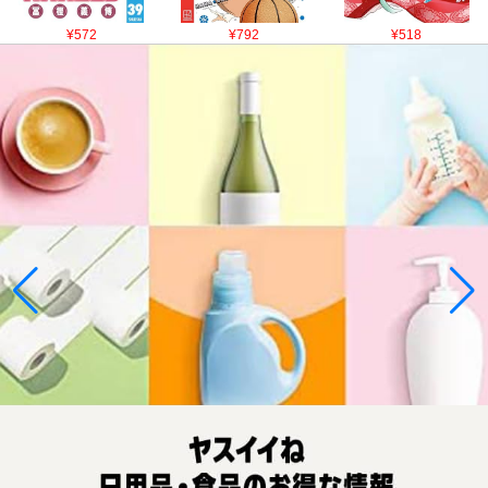
¥572
¥792
¥518