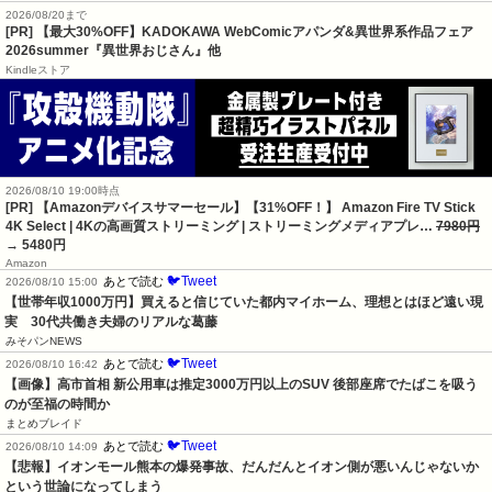
2026/08/20まで
[PR] 【最大30%OFF】KADOKAWA WebComicアパンダ&異世界系作品フェア
2026summer『異世界おじさん』他
Kindleストア
2026/08/10 19:00時点
[PR] 【Amazonデバイスサマーセール】【31%OFF！】 Amazon Fire TV Stick
4K Select | 4Kの高画質ストリーミング | ストリーミングメディアプレ…
7980円
→ 5480円
Amazon
🐦Tweet
あとで読む
2026/08/10 15:00
【世帯年収1000万円】買えると信じていた都内マイホーム、理想とはほど遠い現
実　30代共働き夫婦のリアルな葛藤
みそパンNEWS
🐦Tweet
あとで読む
2026/08/10 16:42
【画像】高市首相 新公用車は推定3000万円以上のSUV 後部座席でたばこを吸う
のが至福の時間か
まとめブレイド
🐦Tweet
あとで読む
2026/08/10 14:09
【悲報】イオンモール熊本の爆発事故、だんだんとイオン側が悪いんじゃないか
という世論になってしまう