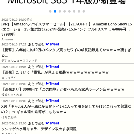
2026/08/10 19:00時点
[PR] 【Amazonデバイスサマーセール】【21%OFF！】 Amazon Echo Show 15
(エコーショー15) 第2世代 (2024年発売) - 15.6インチ フルHDスマ…
47980円
→
37980円
Amazon
🐦Tweet
あとで読む
2026/08/10 17:27
【衝撃】六年前に約10万のペンタブ買ったワイの成長記録見てやｗｗｗｗ凄すぎ
る…
デジタルニューススレッド
🐦Tweet
あとで読む
2026/08/10 16:06
【画像】こういう『横乳』が見える服装ｗｗｗｗｗｗｗｗｗｗｗｗ
まにゅそく
🐦Tweet
あとで読む
2026/08/10 15:00
【画像あり】3000円で「この肉塊」が食べられる家系ラーメン店ｗｗｗｗｗ
投資ちゃんねる
🐦Tweet
あとで読む
2026/08/10 15:00
X民「ギャル2人が一緒に多目的トイレに入って用を足してたけどこれって普通な
の？」⇒ ギャル達の返答がこちらｗｗｗ
はちま起稿
🐦Tweet
あとで読む
2026/08/10 15:00
ソシャゲの水着キャラ、デザイン攻めすぎ問題