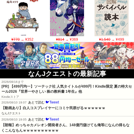
¥770
→ ¥352
¥814
→ ¥369
¥1,540
→ ¥499
なんJクエストの最新記事
2026/08/16まで
[PR]
【499円均一】ソーテック社 人気タイトルが499円！Kindle限定 夏の特大セ
ール2026『世界一やさしい 株の教科書 1年生』他
Kindleストア
🐦Tweet
あとで読む
2026/08/10 19:07
【動画あり】白人コスプレイヤーにコミケ民群がるｗｗｗｗｗｗ
なんJクエスト
🐦Tweet
あとで読む
2026/08/10 19:05
【朗報】めっちゃカメレオン開発者さん、148億円儲けても俺等になんの得もな
くこんなもんｗｗｗｗｗｗｗｗｗｗ