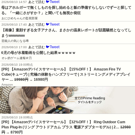
🐦Tweet
あとで読む
2026/08/10 14:57
母はアホルガーで無くしものを探し始めると飯の準備すらしないでずーと探して
る。「一緒にさがすか？」と聞いても無視か発狂
おにひめちゃんの監視部屋
🐦Tweet
あとで読む
2026/08/10 17:40
【画像】童顔すぎる女子アナさん、まさかの温泉レポートが話題騒然となってし
まうwwwwww
芸能人の気になる噂
🐦Tweet
あとで読む
2026/08/10 17:00
6児の母が水着動画を公開した結果ｗｗｗｗｗ
オレ的ゲーム速報＠刃
2026/08/10 19:00時点
[PR] 【Amazonデバイスサマーセール】【15%OFF！】 Amazon Fire TV
Cube(キューブ) | 究極の体験をハンズフリーで | ストリーミングメディアプレイ
ヤー …
19980円
→ 16980円
Amazon
2026/08/10 19:00時点
[PR] 【Amazonデバイスサマーセール】【32%OFF！】 Ring Outdoor Cam
Plus Plug-In (リング アウトドアカム プラス 電源アダプターモデル) | 2…
12980
円
→ 8790円