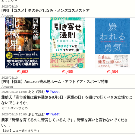
あにまんch
2026/08/10
[PR] 【コスメ】男の身だしなみ・メンズコスメストア
Amazon
¥1,693
¥1,485
¥1,584
2026/08/10
[PR] 【特集】Amazon 売れ筋ホーム・アウトドア・スポーツ特集
Amazon
🐦Tweet
あとで読む
2026/08/10 14:58
蓮舫氏「高市首相は歯科受診を8月6日（原爆の日）を避けて行くべきお立場では
ないでしょうか」
ガールズVIPまとめ
🐦Tweet
あとで読む
2026/08/10 15:00
農家「野菜を育てるのに苦労しているんです。野菜を高いと言わないでくださ
い。」
【2ch】ニュー速クオリティ