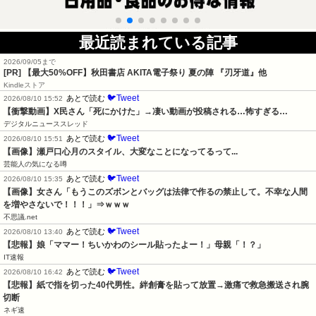
最近読まれている記事
2026/09/05まで
[PR]
【最大50%OFF】秋田書店 AKITA電子祭り 夏の陣 『刃牙道』他
Kindleストア
🐦Tweet
あとで読む
2026/08/10 15:52
【衝撃動画】X民さん「死にかけた」→凄い動画が投稿される…怖すぎる…
デジタルニューススレッド
🐦Tweet
あとで読む
2026/08/10 15:51
【画像】瀬戸口心月のスタイル、大変なことになってるって...
芸能人の気になる噂
🐦Tweet
あとで読む
2026/08/10 15:35
【画像】女さん「もうこのズボンとバッグは法律で作るの禁止して。不幸な人間
を増やさないで！！！」⇒ｗｗｗ
不思議.net
🐦Tweet
あとで読む
2026/08/10 13:40
【悲報】娘「ママー！ちいかわのシール貼ったよー！」母親「！？」
IT速報
🐦Tweet
あとで読む
2026/08/10 16:42
【悲報】紙で指を切った40代男性。絆創膏を貼って放置→激痛で救急搬送され腕
切断
ネギ速