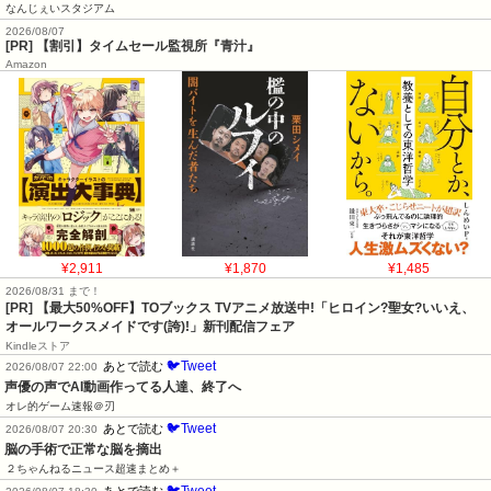
なんじぇいスタジアム
2026/08/07
[PR] 【割引】タイムセール監視所『青汁』
Amazon
¥2,911
¥1,870
¥1,485
2026/08/31 まで！
[PR] 【最大50%OFF】TOブックス TVアニメ放送中!「ヒロイン?聖女?いいえ、
オールワークスメイドです(誇)!」新刊配信フェア
Kindleストア
🐦Tweet
あとで読む
2026/08/07 22:00
声優の声でAI動画作ってる人達、終了へ
オレ的ゲーム速報＠刃
🐦Tweet
あとで読む
2026/08/07 20:30
脳の手術で正常な脳を摘出
２ちゃんねるニュース超速まとめ＋
🐦Tweet
あとで読む