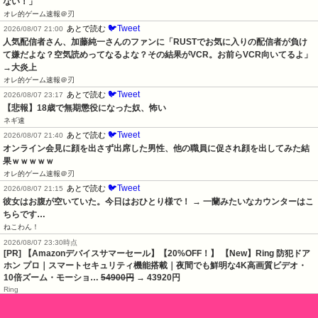
ない！」
オレ的ゲーム速報＠刃
🐦Tweet
あとで読む
2026/08/07 21:00
人気配信者さん、加藤純一さんのファンに「RUSTでお気に入りの配信者が負け
て嫌だよな？空気読めってなるよな？その結果がVCR。お前らVCR向いてるよ」
→大炎上
オレ的ゲーム速報＠刃
🐦Tweet
あとで読む
2026/08/07 23:17
【悲報】18歳で無期懲役になった奴、怖い
ネギ速
🐦Tweet
あとで読む
2026/08/07 21:40
オンライン会見に顔を出さず出席した男性、他の職員に促され顔を出してみた結
果ｗｗｗｗｗ
オレ的ゲーム速報＠刃
🐦Tweet
あとで読む
2026/08/07 21:15
彼女はお腹が空いていた。今日はおひとり様で！ → 一蘭みたいなカウンターはこ
ちらです…
ねこわん！
2026/08/07 23:30時点
[PR] 【Amazonデバイスサマーセール】【20%OFF！】 【New】Ring 防犯ドア
ホン プロ｜スマートセキュリティ機能搭載｜夜間でも鮮明な4K高画質ビデオ・
10倍ズーム・モーショ…
54900円
→ 43920円
Ring