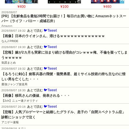
¥400
¥100
¥460
2026/08/07
[PR] 【生鮮食品を最短2時間でお届け！】毎日のお買い物に Amazonネットスー
パー（ライフ・バロー・成城石井）
Amazon
🐦Tweet
あとで読む
2026/08/07 19:32
【画像】日本のライオンさん、溶けるｗｗｗｗｗｗｗｗｗｗｗｗｗ
なんJ PRIDE
🐦Tweet
あとで読む
2026/08/07 19:30
【悲報】嫁が2カ月も実家に泊まり続ける理由がコレｗｗｗ俺、不倫を疑ってしま
うｗｗｗｗｗ
気団まとめ
🐦Tweet
あとで読む
2026/08/07 19:32
【るろうに剣心】劍客兵器の飛號・龍勢勇星、超ミサイル技術の持ち主なのに惜
しい男を亡くした・・・
最強ジャンプ放送局
🐦Tweet
あとで読む
2026/08/07 18:30
【画像】移民さんの価値、発表される・・・
【2ch】ニュー速クオリティ
🐦Tweet
あとで読む
2026/08/07 20:16
【悲報】人気プロゲーマーと結婚したグラドル、息子の「自閉スペクトラム症」
診断にショックで泣く
アニゲー速報
2026/08/16 まで！