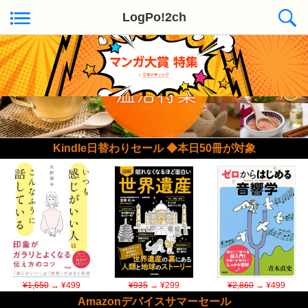
LogPo!2ch
Kindle日替わりセール ◆本日50冊が対象
¥1,650
→ ¥499
¥935
→ ¥299
¥2,860
→ ¥499
Amazonデバイスサマーセール