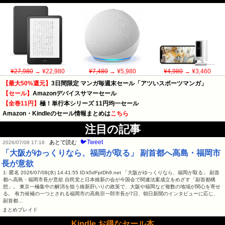
¥27,980
→ ¥22,980
¥7,480
→ ¥5,980
¥4,980
→ ¥3,460
【最大50%還元】
3日間限定 マンガ毎週末セール「アツいスポーツマンガ」
【セール】
Amazonデバイスサマーセール
【全巻11円】
極！単行本シリーズ 11円均一セール
Amazon・Kindleのセール情報まとめは
こちら
注目の記事
🐦Tweet
あとで読む
2026/07/08 17:18
「大阪がゆっくりなら、福岡が取る」 副首都へ高島・福岡市
長が意欲
1: 匿名 2026/07/08(水) 14:41:55 ID:k5dFptDh9.net 「大阪がゆっくりなら、福岡が取る」 副首
都へ高島・福岡市長が意欲 自民党と日本維新の会が今国会で関連法案成立をめざす「副首都構
想」。 東京一極集中の解消を狙う維新肝いりの政策で、大阪や福岡など複数の地域が関心を寄せ
る。 有力候補の一つとされる福岡市の高島宗一郎市長が7日、朝日新聞のインタビューに応じ、
副首都…
まとめブレイド
Kindle お得なセール本