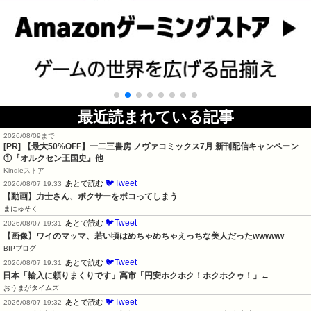
最近読まれている記事
2026/08/09まで
[PR] 【最大50%OFF】一二三書房 ノヴァコミックス7月 新刊配信キャンペーン
①『オルクセン王国史』他
Kindleストア
🐦Tweet
あとで読む
2026/08/07 19:33
【動画】力士さん、ボクサーをボコってしまう
まにゅそく
🐦Tweet
あとで読む
2026/08/07 19:31
【画像】ワイのマッマ、若い頃はめちゃめちゃえっちな美人だったwwwww
BIPブログ
🐦Tweet
あとで読む
2026/08/07 19:31
日本「輸入に頼りまくりです」高市「円安ホクホク！ホクホクゥ！」←
おうまがタイムズ
🐦Tweet
あとで読む
2026/08/07 19:32