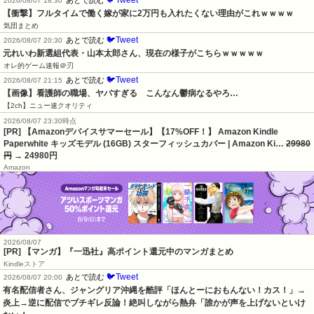
2026/08/07 18:30
【衝撃】フルタイムで働く嫁が家に2万円も入れたくない理由がこれｗｗｗｗ
気団まとめ
🐦Tweet
あとで読む
2026/08/07 20:30
元れいわ新選組代表・山本太郎さん、現在の様子がこちらｗｗｗｗｗ
オレ的ゲーム速報＠刃
🐦Tweet
あとで読む
2026/08/07 21:15
【画像】看護師の職場、ヤバすぎる　こんなん鬱病なるやろ…
【2ch】ニュー速クオリティ
2026/08/07 23:30時点
[PR] 【Amazonデバイスサマーセール】【17%OFF！】 Amazon Kindle
Paperwhite キッズモデル (16GB) スターフィッシュカバー | Amazon Ki…
29980
円
→ 24980円
Amazon
2026/08/07
[PR] 【マンガ】『一迅社』高ポイント還元中のマンガまとめ
Kindleストア
🐦Tweet
あとで読む
2026/08/07 20:00
有名配信者さん、ジャングリア沖縄を酷評「ほんとーにおもんない！カス！」→
炎上→逆に配信でブチギレ反論！絶叫しながら熱弁「誰かが声を上げないといけ