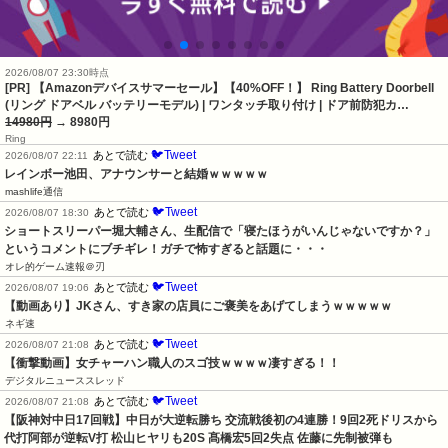
2026/08/07 23:30時点
[PR] 【Amazonデバイスサマーセール】【40%OFF！】 Ring Battery Doorbell
(リング ドアベル バッテリーモデル) | ワンタッチ取り付け | ドア前防犯カ…
14980円
→ 8980円
Ring
🐦Tweet
あとで読む
2026/08/07 22:11
レインボー池田、アナウンサーと結婚ｗｗｗｗｗ
mashlife通信
🐦Tweet
あとで読む
2026/08/07 18:30
ショートスリーパー堀大輔さん、生配信で「寝たほうがいんじゃないですか？」
というコメントにブチギレ！ガチで怖すぎると話題に・・・
オレ的ゲーム速報＠刃
🐦Tweet
あとで読む
2026/08/07 19:06
【動画あり】JKさん、すき家の店員にご褒美をあげてしまうｗｗｗｗｗ
ネギ速
🐦Tweet
あとで読む
2026/08/07 21:08
【衝撃動画】女チャーハン職人のスゴ技ｗｗｗｗ凄すぎる！！
デジタルニューススレッド
🐦Tweet
あとで読む
2026/08/07 21:08
【阪神対中日17回戦】中日が大逆転勝ち 交流戦後初の4連勝！9回2死ドリスから
代打阿部が逆転V打 松山ヒヤリも20S 髙橋宏5回2失点 佐藤に先制被弾も