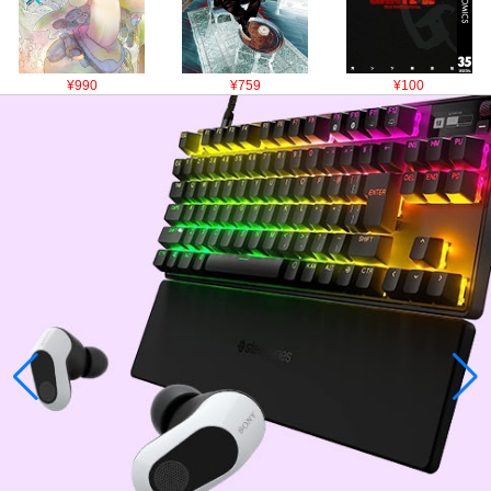
¥990
¥759
¥100