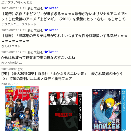
黒いウワサ5ちゃんねる
🐦Tweet
あとで読む
2026/08/07 19:31
【驚愕】名作『まどマギ』が凄すぎるｗｗｗｗ原作がないオリジナルアニメでヒ
ットした最後のアニメ『まどマギ』（2011）を最後にヒットなし…もしかして…
デジタルニューススレッド
🐦Tweet
あとで読む
2026/08/07 19:31
【悲報】「野球場の売り子は男がやれ！いつまで女性を奴隷扱いする気だ」ｗｗ
ｗｗｗｗｗｗｗｗ
なんJクエスト
🐦Tweet
あとで読む
2026/08/07 19:31
かめはめ波って終盤まで主力技なのすごいよね
ねいろ速報さん
2026/08/18まで
[PR] 【最大20%OFF】白泉社 「土かぶりのエレナ姫」「愛され皇妃のゆうう
つ」 待望の新刊♪ LaLa&メロディ新刊フェア
Kindleストア