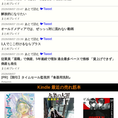
まとめブレイド
🐦Tweet
あとで読む
2026/08/07 23:47
解放的になりたい
まとめブレイド
🐦Tweet
あとで読む
2026/08/07 23:40
オールドメディアでは、ぜっっっ対に流れない動画
まとめブレイド
🐦Tweet
あとで読む
2026/08/07 23:39
1人でここ行けるならプラス
まとめブレイド
🐦Tweet
あとで読む
2026/08/07 23:35
従業員「退職」で倒産、5年連続で増加 過去最多ペースで推移 「賃上げできず」
倒産も発生
まとめブレイド
2026/08/07
[PR] 【割引】タイムセール監視所『食器用洗剤』
Amazon
Kindle 最近の売れ筋本