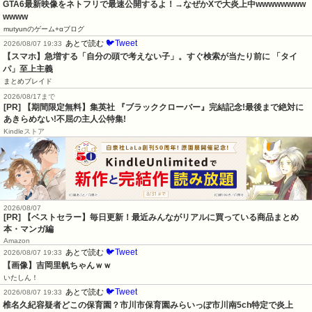
GTA6最新映像をネトフリで最速公開するよ！→なぜかXで大炎上中wwwwwwww
wwww
mutyunのゲーム+αブログ
🐦Tweet
あとで読む
2026/08/07 19:33
【スマホ】急増する「自分の頭で考えない子」。すぐ検索が当たり前に 「タイ
パ」至上主義
まとめブレイド
2026/08/17まで
[PR] 【期間限定無料】集英社 『ブラッククローバー』完結記念!最後まで絶対に
あきらめない!不屈の主人公特集!
Kindleストア
2026/08/07
[PR] 【ベストセラー】毎日更新！最近みんながリアルに買っている商品まとめ
本・マンガ編
Amazon
🐦Tweet
あとで読む
2026/08/07 19:33
【画像】吉岡里帆ちゃんｗｗ
いたしん！
🐦Tweet
あとで読む
2026/08/07 19:33
椎名久紀容疑者どこの保育園？市川市保育園みらいっぽ市川南5ch特定で炎上