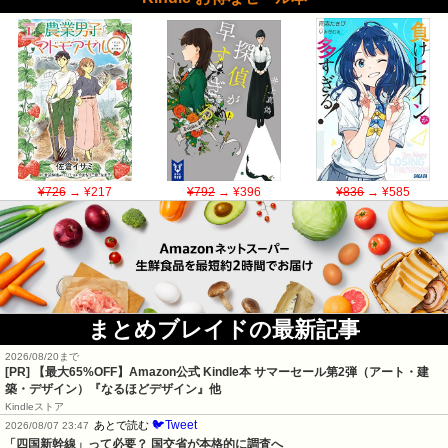
¥726
→ ¥217
¥792
→ ¥396
¥836
→ ¥585
まとめブレイドの最新記事
2026/08/20まで
[PR]
【最大65%OFF】Amazon公式 Kindle本 サマーセール第2弾（アート・建
築・デザイン）『なるほどデザイン』他
Kindleストア
🐦Tweet
あとで読む
2026/08/07 23:47
「四国新幹線」って必要？ 国交省が本格的に調査へ