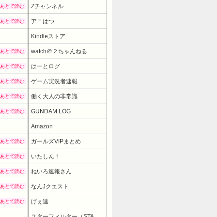
Zチャンネル
あとで読む
アニはつ
あとで読む
Kindleストア
watch＠２ちゃんねる
あとで読む
はーとログ
あとで読む
ゲーム実況者速報
あとで読む
働く大人の非常識
あとで読む
GUNDAM.LOG
あとで読む
Amazon
ガールズVIPまとめ
あとで読む
いたしん！
あとで読む
ねいろ速報さん
あとで読む
なんJクエスト
あとで読む
げぇ速
あとで読む
スターフィルター（STARFILTER）
10920円
→ 9828円 （07:3