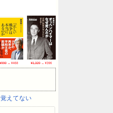
¥990
→ ¥468
¥1,320
→ ¥396
も覚えてない