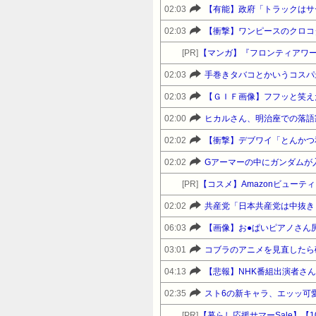
02:03
【有能】政府「トラックはサ
02:03
【衝撃】ワンピースのクロコ
[PR]
【マンガ】『フロンティアワ
02:03
手巻きタバコとかいうコスパ
02:03
【ＧＩＦ画像】フフッと笑え
02:00
ヒカルさん、明治座での落語
02:02
【衝撃】デブワイ「とんかつ
02:02
Gアーマーの中にガンダムが
[PR]
【コスメ】Amazonビュー
02:02
共産党「日本共産党は中抜き
06:03
【画像】お●ぱいピアノさん尻
03:01
コブラのアニメを見直したら
04:13
【悲報】NHK番組出演者さ
02:35
スト6の新キャラ、エッッ可
[PR]