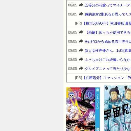
08/05
五等分の花嫁ってマイナーア
08/05
俺的絶対2期あると思ってた
[PR]
【最大50%OFF】秋田書店 
08/05
【画像】めっちゃ信用できる
08/05
Re:ゼロから始める異世界生
08/05
新人女性声優さん、1st写
08/05
ぶっちゃけこれ続編いらなか
08/05
グルメアニメって当たり少な
[PR]
【在庫処分】ファッション・P