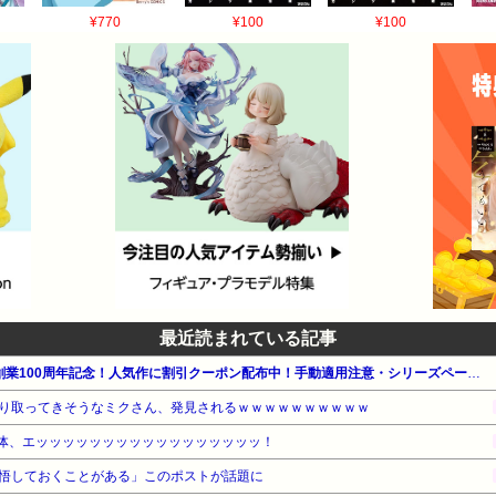
¥770
¥100
¥100
最近読まれている記事
【ほぼ全巻39%OFF】集英社 創業100周年記念！人気作に割引クーポン配布中！手動適用注意・シリーズページ推奨『さむわんへるつ』『ワールドトリガー』『ザ・ジョジョランズ』他
り取ってきそうなミクさん、発見されるｗｗｗｗｗｗｗｗｗｗ
の体、エッッッッッッッッッッッッッッッッッ！
悟しておくことがある」このポストが話題に