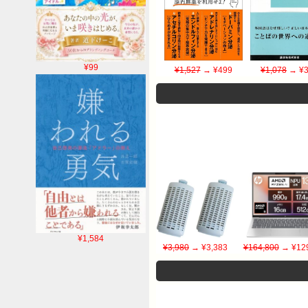
¥99
¥1,527
→ ¥499
¥1,078
→ ¥3
¥1,584
¥3,980
→ ¥3,383
¥164,800
→ ¥129