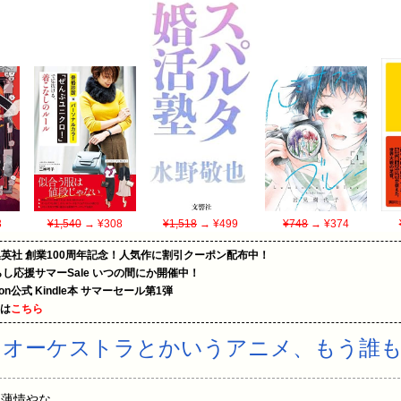
3
¥1,540
→ ¥308
¥1,518
→ ¥499
¥748
→ ¥374
集英社 創業100周年記念！人気作に割引クーポン配布中！
暮らし応援サマーSale いつの間にか開催中！
zon公式 Kindle本 サマーセール第1弾
めは
こちら
・オーケストラとかいうアニメ、もう誰
お前ら薄情やな…