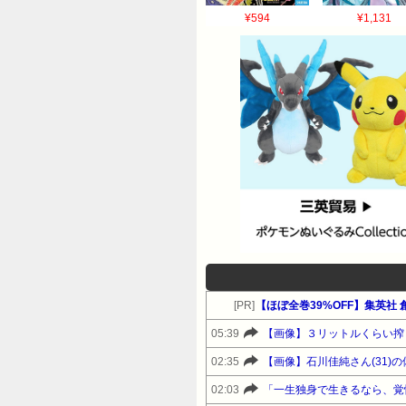
¥594
¥1,131
[PR]
05:39
【画像】３リットルくらい搾
02:35
【画像】石川佳純さん(31)
02:03
「一生独身で生きるなら、覚