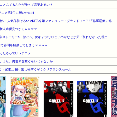
ニメみてるんだが④って需要あるの？
アニメ第1位に輝いたのは…
最新作・人気作勢ぞろい AKITA令嬢ファンタジー・グランドフェア!『修羅場姫』他
新人声優見つかるｗｗｗｗ
活(ストーリーS、演出S、女キャラS)👈こいつがなぜか天下取れなかった理由
真集で谷間を解禁してしまうｗｗｗｗ
ったろっていうアニメ
いよな。異世界食堂ぐらいじゃないか
C・家電… 掘り出し物ぞくぞくクリアランスセール