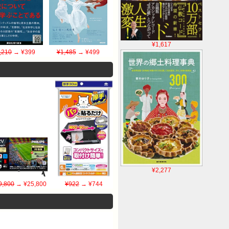
¥1,617
,210
→ ¥399
¥1,485
→ ¥499
¥2,277
9,800
→ ¥25,800
¥922
→ ¥744