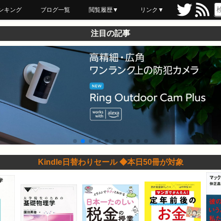
ンキング
ブログ一覧
閲覧履歴▼
リンク▼
ブックマーク
最近読んだ
あとで読む
ネットスーパー
飲食店舗用品
セール情報
注目の記事
Kindle日替わりセール ◆本日50冊が対象