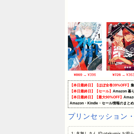
¥869
→ ¥396
¥726
→ ¥36
【本日最終日】【ほぼ全巻39%OFF】
【本日最終日】【セール】
Amazon 
【本日最終日】【最大90%OFF】
Ama
Amazon・Kindle・セール情報のまと
プリンセッション
1: 名無しさん ID:otakumix 