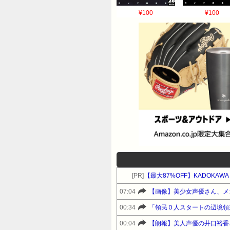
¥100
¥100
[PR]
【最大87%OFF】KADOKA
07:04
【画像】美少女声優さん、メ
00:34
「領民０人スタートの辺境領
00:04
【朗報】美人声優の井口裕香