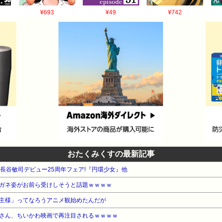
¥693
¥49
¥742
おたくみくすの最新記事
WA 長谷敏司デビュー25周年フェア!『円環少女』他
ガネ姿がお前ら受けしそうと話題ｗｗｗｗ
主様」ってなろうアニメ観始めたんだが
さん、ちいかわ映画で再注目されるｗｗｗｗ