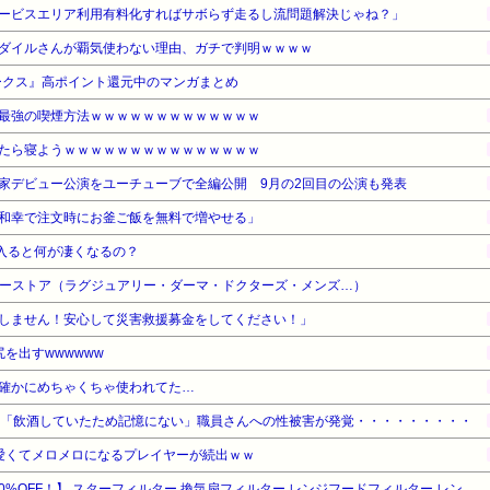
ービスエリア利用有料化すればサボらず走るし流問題解決じゃね？」
ダイルさんが覇気使わない理由、ガチで判明ｗｗｗｗ
ークス』高ポイント還元中のマンガまとめ
最強の喫煙方法ｗｗｗｗｗｗｗｗｗｗｗｗｗ
たら寝ようｗｗｗｗｗｗｗｗｗｗｗｗｗｗｗ
家デビュー公演をユーチューブで全編公開 9月の2回目の公演も発表
和幸で注文時にお釜ご飯を無料で増やせる」
入ると何が凄くなるの？
ティーストア（ラグジュアリー・ダーマ・ドクターズ・メンズ…）
しません！安心して災害救援募金をしてください！」
を出すwwwwww
確かにめちゃくちゃ使われてた…
ん「飲酒していたため記憶にない」職員さんへの性被害が発覚・・・・・・・・・
愛くてメロメロになるプレイヤーが続出ｗｗ
【暮らし応援サマーSale】【10%OFF！】 スターフィルター 換気扇フィルター レンジフードフィルター レンジフード カバー [372×350mmサイズ] SF03-18-0-372350