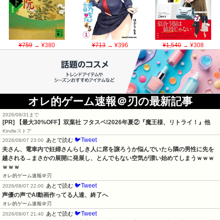
¥759
→ ¥380
¥713
→ ¥396
¥1,540
→ ¥308
オレ的ゲーム速報＠刃の最新記事
2026/08/31まで
[PR] 【最大30%OFF】双葉社 フタスペ!2026年夏②『魔王様、リトライ！』他
Kindleストア
🐦Tweet
あとで読む
2026/08/07 23:00
夫さん、電車内で妊婦さんらしき人に席を譲ろうか悩んでいたら隣の男性に先を
越される→まさかの展開に発展し、とんでもない空気が漂い始めてしまうｗｗｗ
ｗｗｗ
オレ的ゲーム速報＠刃
🐦Tweet
あとで読む
2026/08/07 22:00
声優の声でAI動画作ってる人達、終了へ
オレ的ゲーム速報＠刃
🐦Tweet
あとで読む
2026/08/07 21:40