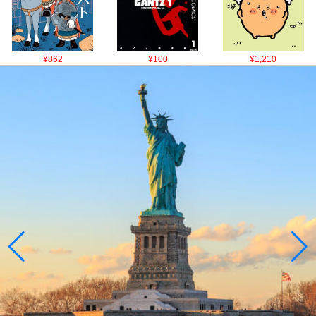
¥862
¥100
¥1,210