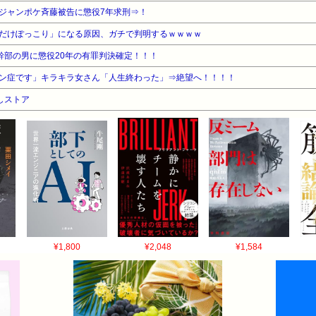
ジャンポケ斉藤被告に懲役7年求刑⇒！
だけぽっこり」になる原因、ガチで判明するｗｗｗｗ
幹部の男に懲役20年の有罪判決確定！！！
ン症です」キラキラ女さん「人生終わった」⇒絶望へ！！！！
しストア
¥1,800
¥2,048
¥1,584