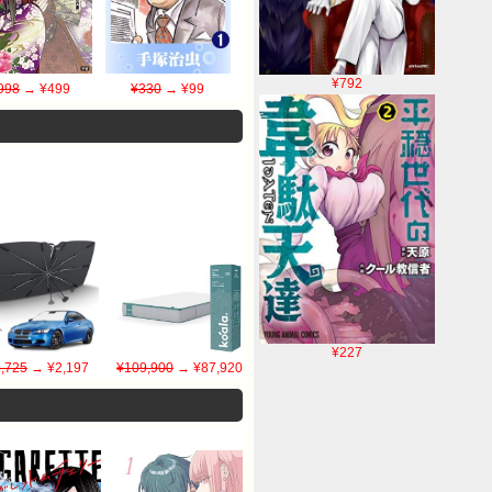
¥792
998
→ ¥499
¥330
→ ¥99
¥227
,725
→ ¥2,197
¥109,900
→ ¥87,920