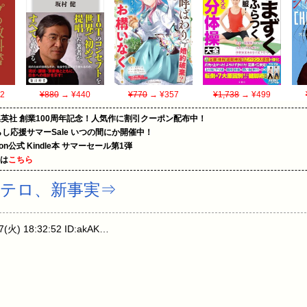
2
¥880
→ ¥440
¥770
→ ¥357
¥1,738
→ ¥499
集英社 創業100周年記念！人気作に割引クーポン配布中！
暮らし応援サマーSale いつの間にか開催中！
zon公式 Kindle本 サマーセール第1弾
めは
こちら
テロ、新事実⇒
) 18:32:52 ID:akAK…