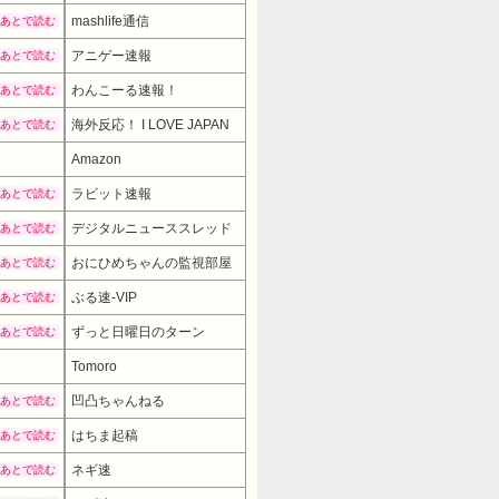
mashlife通信
あとで読む
アニゲー速報
あとで読む
わんこーる速報！
あとで読む
海外反応！ I LOVE JAPAN
あとで読む
Amazon
ラビット速報
あとで読む
デジタルニューススレッド
あとで読む
おにひめちゃんの監視部屋
あとで読む
ぶる速-VIP
あとで読む
ずっと日曜日のターン
あとで読む
Tomoro
凹凸ちゃんねる
あとで読む
はちま起稿
あとで読む
ネギ速
あとで読む