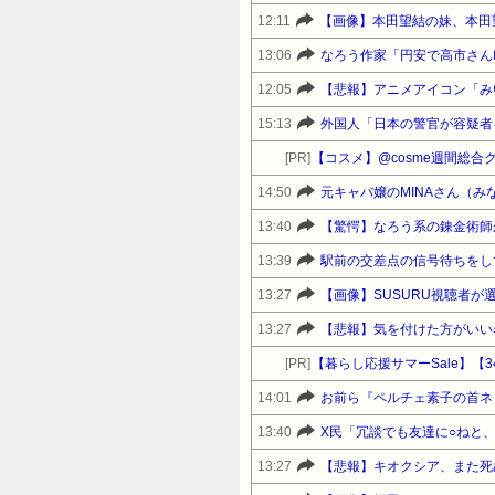
12:11
【画像】本田望結の妹、本田
13:06
なろう作家「円安で高市さん
12:05
15:13
外国人「日本の警官が容疑者
[PR]
【コスメ】@cosme週間総合
14:50
元キャバ嬢のMINAさん（
13:40
【驚愕】なろう系の錬金術師
13:39
13:27
【画像】SUSURU視聴者が
13:27
【悲報】気を付けた方がいい
[PR]
14:01
お前ら『ペルチェ素子の首ネ
13:40
X民「冗談でも友達に○ねと
13:27
【悲報】キオクシア、また死