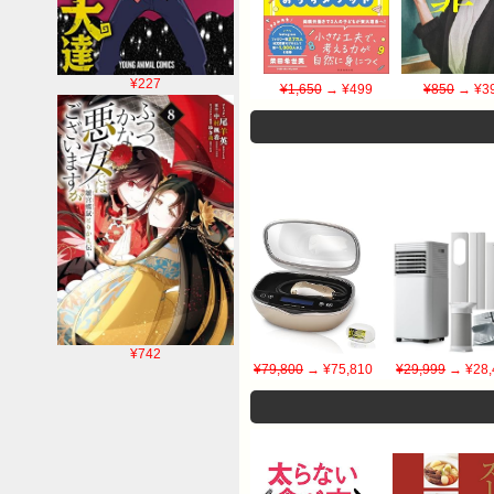
¥227
¥1,650
→ ¥499
¥850
→ ¥3
¥742
¥79,800
→ ¥75,810
¥29,999
→ ¥28,