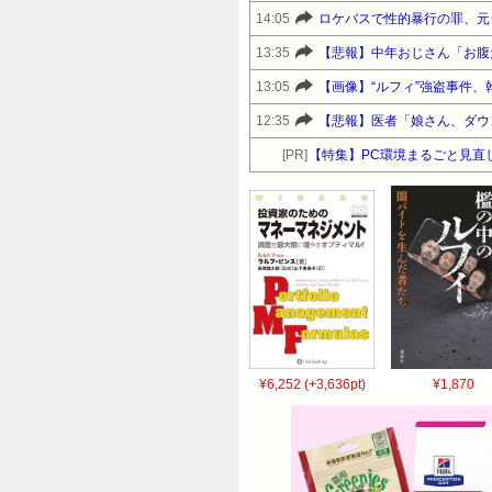
14:05
ロケバスで性的暴行の罪、元
13:35
【悲報】中年おじさん「お腹
13:05
【画像】“ルフィ”強盗事件、
12:35
【悲報】医者「娘さん、ダウ
[PR]
【特集】PC環境まるごと見直
¥6,252 (+3,636pt)
¥1,870