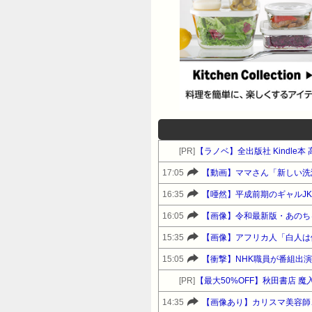
[PR]
【ラノベ】全出版社 Kindle
17:05
【動画】ママさん「新しい洗
16:35
【唖然】平成前期のギャルJ
16:05
【画像】令和最新版・あのち
15:35
【画像】アフリカ人「白人は
15:05
【衝撃】NHK職員が番組出
[PR]
【最大50%OFF】秋田書店 
14:35
【画像あり】カリスマ美容師