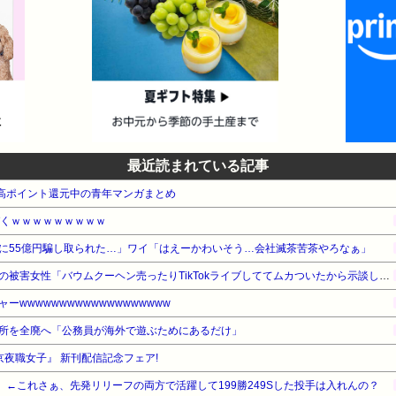
最近読まれている記事
e本 高ポイント還元中の青年マンガまとめ
づくｗｗｗｗｗｗｗｗｗ
に55億円騙し取られた…」ワイ「はえーかわいそう…会社滅茶苦茶やろなぁ」
【悲報】ジャンポケ斉藤さんの被害女性「バウムクーヘン売ったりTikTokライブしててムカついたから示談しなかった」・・・・・・・・・
wwwwwwwwwwwwwwwwwww
所を全廃へ「公務員が海外で遊ぶためにあるだけ」
京夜職女子』 新刊配信記念フェア!
 ←これさぁ、先発リリーフの両方で活躍して199勝249Sした投手は入れんの？