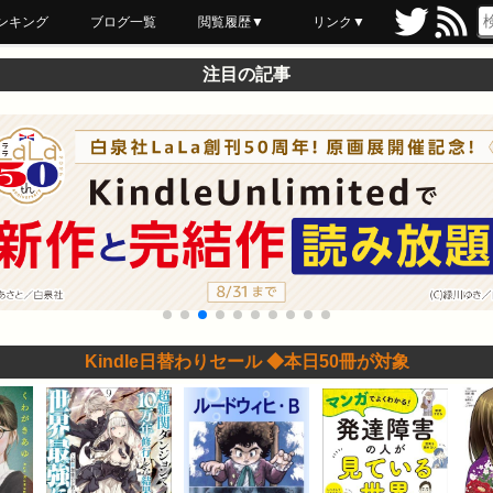
ンキング
ブログ一覧
閲覧履歴▼
リンク▼
ブックマーク
最近読んだ
あとで読む
ネットスーパー
飲食店舗用品
セール情報
注目の記事
Kindle日替わりセール ◆本日50冊が対象