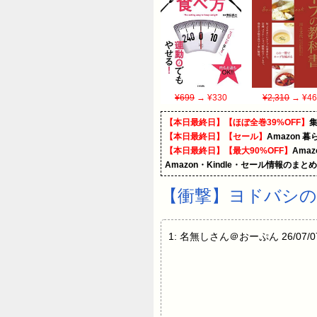
¥699
→ ¥330
¥2,310
→ ¥46
【本日最終日】【ほぼ全巻39%OFF】
【本日最終日】【セール】
Amazon 
【本日最終日】【最大90%OFF】
Ama
Amazon・Kindle・セール情報のまと
【衝撃】ヨドバシの
1: 名無しさん＠おーぷん 26/07/07(火