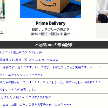
不思議.netの最新記事
本 高ポイント還元中のラノベまとめ
濯機買って1発目に回したらコレw」⇒ｗｗｗ
K「茶髪です。超ミニです。ルーズです。下着はテカテカか豹柄です」⇒！！！
ゃん、エッッッッッッッッッッ！
俺たちの国から出ていけー！！」白人「わかった。出ていくわ」⇒結果！！！
演タレントから性被害←これ！
魔入りました!入間くん アニメ大人気配信中
、ココリコ田中みたいな男を大変身させてしまうｗｗｗ