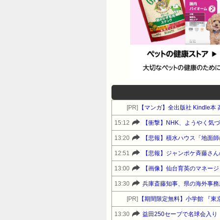
[PR]
【マンガ】全出版社 Kindl
15:12
【衝撃】NHK、ようやく気
13:20
【悲報】積水ハウス「地面師
12:51
13:00
【画像】仙台育英のマネージャー
13:30
兵庫斎藤知事、県の海外事務
[PR]
【期間限定無料】小学館 『東
13:30
益田250セーブで名球会入り