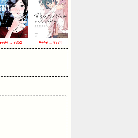
¥704
→ ¥352
¥748
→ ¥374