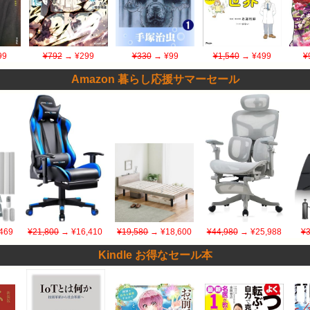
99
¥792
→ ¥299
¥330
→ ¥99
¥1,540
→ ¥499
¥
Amazon 暮らし応援サマーセール
469
¥21,800
→ ¥16,410
¥19,580
→ ¥18,600
¥44,980
→ ¥25,988
¥3
Kindle お得なセール本