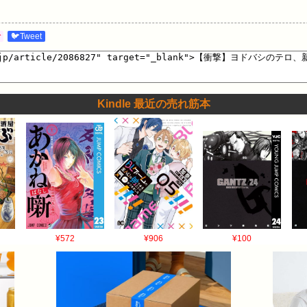
む
🐦Tweet
Kindle 最近の売れ筋本
¥572
¥906
¥100