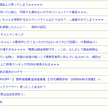
望結より実ってしまうｗｗｗｗｗ
叩いてた奴ら、円高でも褒めないのでポジショントーク確定ｗｗｗ」
【悲報】アニメアイコン「みいちゃんを規制するならウシジマくんはどうなの？」→論破されてしまうｗｗｗｗｗ
を射殺したらしい！」 海外の反応。
クチコミランキング
みなちゃん）が配信中に亡くなったのではないかとX上で話題に（※動画あり）
が凄すぎるｗｗｗｗ「職業は錬金術師です」←これ…もしかして錬金術師は…
駅前の交差点の信号待ちをしている時に、対面の歩道の端っこで警察官相手に叫んでいる人がいた。彼氏が「怖いから遠回りしよう」って本気で怖そうな顔で言っていて…
選ぶ二郎系ランキング2026が発表されるｗｗｗ
名古屋弁がコチラ・・・・・・・
【暮らし応援サマーSale】【34%OFF！】 携帯扇風機 超高速暴風 【-25℃瞬間冷却・10000mAh大容量】 ハンディファン 冷却プレート付き 100段階風力調節 手持ち/首掛け/卓上/吊り下げ4way 7枚羽根 強力 USB充電式 手持ち扇風機 24時間持続 90°角度調整 ネックストラップ付き LED残量表示 軽量 小型 ミニファン 熱中症対策 暑さ対策 コンパクト 静音 アウトドア オフィス 父の日 ギフト (ダークグレー)
ッククーラー』使ったことあるか？
、男はほぼ全員言う」
ぬ