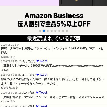
最近読まれている記事
2026/08/10まで
[PR]
【110円～】集英社 『ジャンケットバンク』×『LIAR GAME』 Wアニメ化
記念
Kindleストア
🐦Tweet
あとで読む
2026/08/09 15:20
【速報】USスチール、1800億円の黒字wwwwwwwwwwwwwwwwwwwwwwww
キニ速
🐦Tweet
あとで読む
2026/08/09 15:20
好みのタイプの話になった時に、彼「俺は尽くされたいけど、何もしてあげない
よ？」私「へぇーそうなんだー」→その後…
修羅場家の日常
🐦Tweet
あとで読む
2026/08/09 16:11
【動画】昔のドラマのレ◯プシーン、今見るとアウトすぎるｗｗｗｗｗｗｗｗｗ
mashlife通信
🐦Tweet
あとで読む
2026/08/09 16:11