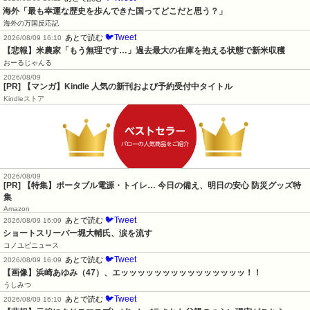
海外「最も幸運な歴史を歩んできた国ってどこだと思う？」
海外の万国反応記
🐦Tweet
あとで読む
2026/08/09 16:10
【悲報】米農家「もう無理です…」過去最大の在庫を抱える状態で新米収穫
おーるじゃんる
2026/08/09
[PR] 【マンガ】Kindle 人気の新刊および予約受付中タイトル
Kindleストア
2026/08/09
[PR] 【特集】ポータブル電源・トイレ… 今日の備え、明日の安心 防災グッズ特
集
Amazon
🐦Tweet
あとで読む
2026/08/09 16:09
ショートスリーパー堀大輔氏、涙を流す
コノユビニュース
🐦Tweet
あとで読む
2026/08/09 16:09
【画像】浜崎あゆみ（47）、エッッッッッッッッッッッッッッッ！！
うしみつ
🐦Tweet
あとで読む
2026/08/09 16:10