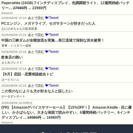
Paperwhite (16GB) 7インチディスプレイ、色調調節ライト、12週間持続バッテ
リー…
27980円
→ 22980円
Amazon
🐦Tweet
あとで読む
2026/08/09 15:19
PCエンジン、メガドライブ、セガサターンが好きだった人
おにひめちゃんの監視部屋
🐦Tweet
あとで読む
2026/08/09 15:19
中国の三峡ダムが全開放流を実施…長江流域で深刻な洪水被害！
軍事・ミリタリー速報
🐦Tweet
あとで読む
2026/08/09 15:18
飲食店の賄い
まとめブレイド
🐦Tweet
あとで読む
2026/08/09 15:18
【8月】恋話・恋愛相談総合トピ
はーとらいふ
🐦Tweet
あとで読む
2026/08/09 15:19
この世のなによりも犬が好きな人と話したい
がーるずレポート
2026/08/09 19:00時点
[PR] 【Amazonデバイスサマーセール】【15%OFF！】 Amazon Kindle - 目に優
しい、かさばらない、大きな画面で読みやすい、6週間持続バッテリー、6インチ
ディスプレイ…
19980円
→ 16980円
Amazon