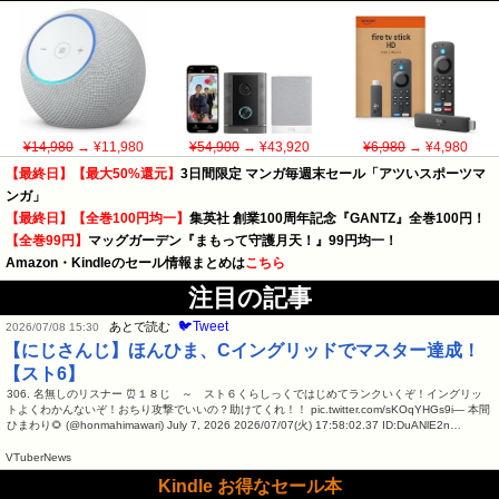
¥14,980
→ ¥11,980
¥54,900
→ ¥43,920
¥6,980
→ ¥4,980
【最終日】【最大50%還元】
3日間限定 マンガ毎週末セール「アツいスポーツマ
ンガ」
【最終日】【全巻100円均一】
集英社 創業100周年記念『GANTZ』全巻100円！
【全巻99円】
マッグガーデン『まもって守護月天！』99円均一！
Amazon・Kindleのセール情報まとめは
こちら
注目の記事
🐦Tweet
あとで読む
2026/07/08 15:30
【にじさんじ】ほんひま、Cイングリッドでマスター達成！
【スト6】
306. 名無しのリスナー ⏰１８じ ～ スト６くらしっくではじめてランクいくぞ！イングリッ
トよくわかんないぞ！おちり攻撃でいいの？助けてくれ！！ pic.twitter.com/sKOqYHGs9i— 本間
ひまわり🌻 (@honmahimawari) July 7, 2026 2026/07/07(火) 17:58:02.37 ID:DuANlE2n…
VTuberNews
Kindle お得なセール本