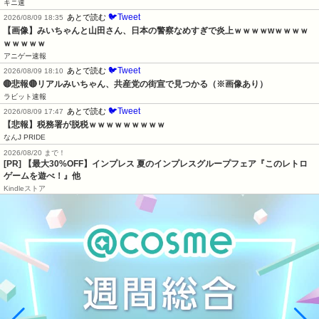
キニ速
🐦Tweet
あとで読む
2026/08/09 18:35
【画像】みいちゃんと山田さん、日本の警察なめすぎで炎上ｗｗｗｗwｗｗｗｗ
ｗｗｗｗｗ
アニゲー速報
🐦Tweet
あとで読む
2026/08/09 18:10
🔴悲報🔴リアルみいちゃん、共産党の街宣で見つかる（※画像あり）
ラビット速報
🐦Tweet
あとで読む
2026/08/09 17:47
【悲報】税務署が脱税ｗｗｗｗｗｗｗｗｗ
なんJ PRIDE
2026/08/20 まで！
[PR]
【最大30%OFF】インプレス 夏のインプレスグループフェア『このレトロ
ゲームを遊べ！』他
Kindleストア