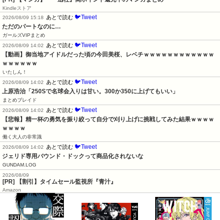
Kindleストア
🐦Tweet
あとで読む
2026/08/09 15:18
ただのパートなのに…
ガールズVIPまとめ
🐦Tweet
あとで読む
2026/08/09 14:02
【動画】御当地アイドルだった頃の今田美桜、レベチｗｗｗｗｗｗｗｗｗｗｗｗ
ｗｗｗｗｗｗ
いたしん！
🐦Tweet
あとで読む
2026/08/09 14:02
上原浩治「250Sで名球会入りは甘い。300か350に上げてもいい」
まとめブレイド
🐦Tweet
あとで読む
2026/08/09 14:02
【悲報】精一杯の勇気を振り絞って自分で刈り上げに挑戦してみた結果ｗｗｗｗ
ｗｗｗｗ
働く大人の非常識
🐦Tweet
あとで読む
2026/08/09 14:02
ジェリド専用バウンド・ドックって商品化されないな
GUNDAM.LOG
2026/08/09
[PR] 【割引】タイムセール監視所『青汁』
Amazon