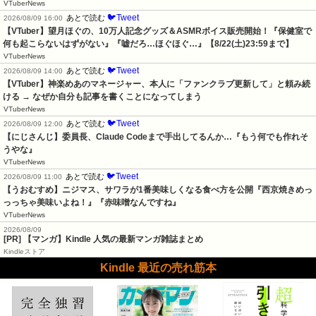
VTuberNews
🐦Tweet
あとで読む
2026/08/09 16:00
【VTuber】望月ほぐの、10万人記念グッズ＆ASMRボイス販売開始！『保健室で
何も起こらないはずがない』『嘘だろ…ほぐほぐ…』【8/22(土)23:59まで】
VTuberNews
🐦Tweet
あとで読む
2026/08/09 14:00
【VTuber】神楽めあのマネージャー、本人に「ファンクラブ更新して」と頼み続
ける → なぜか自分も記事を書くことになってしまう
VTuberNews
🐦Tweet
あとで読む
2026/08/09 12:00
【にじさんじ】委員長、Claude Codeまで手出してるんか…『もう何でも作れそ
うやな』
VTuberNews
🐦Tweet
あとで読む
2026/08/09 11:00
【うおむすめ】ニジマス、サワラが1番美味しくなる食べ方を公開『西京焼きめっ
っっちゃ美味いよね！』『赤味噌なんですね』
VTuberNews
2026/08/09
[PR] 【マンガ】Kindle 人気の最新マンガ雑誌まとめ
Kindleストア
Kindle 最近の売れ筋本