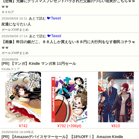
【悲報】元嫁にクリスマスプレゼントバラされた父親のつらい現実がこちらｗｗ
ｗｗ
キスログ
🐦Tweet
あとで読む
2026/08/09 16:11
友達になりたい人
ガールズVIPまとめ
🐦Tweet
あとで読む
2026/08/09 17:14
【画像】昨日の銀だこ、８８人しか買えない８８円に大行列をなす都民コチラｗ
ｗｗ
ガールズVIPまとめ
2026/08/09
[PR] 【マンガ】Kindle マンガ本 11円セール
Kindleストア
¥742
¥792 (+396pt)
¥810
2026/08/09 19:00時点
[PR] 【Amazonデバイスサマーセール】【18%OFF！】 Amazon Kindle