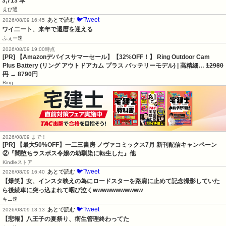
3,713 本
えび通
🐦Tweet
あとで読む
2026/08/09 16:45
ワイ二ート、来年で還暦を迎える
ふぇー速
2026/08/09 19:00時点
[PR] 【Amazonデバイスサマーセール】【32%OFF！】 Ring Outdoor Cam
Plus Battery (リング アウトドアカム プラス バッテリーモデル) | 高精細…
12980
円
→ 8790円
Ring
2026/08/09 まで！
[PR] 【最大50%OFF】一二三書房 ノヴァコミックス7月 新刊配信キャンペーン
②『闇堕ちラスボス令嬢の幼馴染に転生した』他
Kindleストア
🐦Tweet
あとで読む
2026/08/09 16:40
【爆笑】女、インスタ映えの為にロードスターを路肩に止めて記念撮影していた
ら後続車に突っ込まれて咽び泣くwwwwwwwwwww
キニ速
🐦Tweet
あとで読む
2026/08/09 18:13
【悲報】八王子の夏祭り、衛生管理終わってた