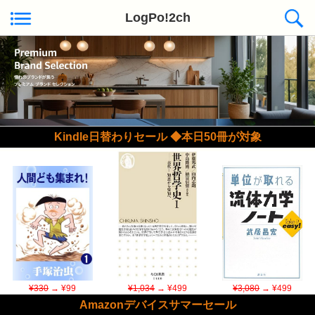
LogPo!2ch
Kindle日替わりセール ◆本日50冊が対象
¥330
→ ¥99
¥1,034
→ ¥499
¥3,080
→ ¥499
Amazonデバイスサマーセール