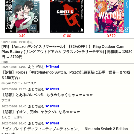
¥49
¥100
¥572
2026/08/09 19:00時点
[PR] 【Amazonデバイスサマーセール】【32%OFF！】 Ring Outdoor Cam
Plus Battery (リング アウトドアカム プラス バッテリーモデル) | 高精細…
12980
円
→ 8790円
Ring
🐦Tweet
あとで読む
2026/08/09 14:02
【朗報】Forbes「初代Nintendo Switch、PS2の記録更新に王手　世界一まで残
り150万台」
mutyunのゲーム+αブログ
🐦Tweet
あとで読む
2026/08/09 15:20
【悲報】とあるのレベル5、もうめちゃくちゃｗｗｗｗｗ
ぴこ速
🐦Tweet
あとで読む
2026/08/09 16:45
【悲報】イオン、完全にヤケクソになるｗｗｗｗ
わんこーる速報！
🐦Tweet
あとで読む
2026/08/09 16:45
「ゼノブレイド ディフィニティブエディション」　Nintendo Switch 2 Edition　