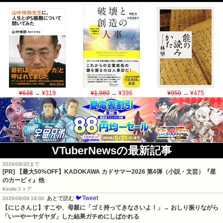
¥638
→ ¥319
¥1,980
→ ¥396
¥950
→ ¥475
VTuberNewsの最新記事
2026/08/20まで
[PR]
【最大50%OFF】KADOKAWA カドサマー2026 第4弾（小説・文芸）『星
のカービィ』他
Kindleストア
🐦Tweet
あとで読む
2026/08/09 18:00
【にじさんじ】すこや、母親に「ゴミ持ってきなさいよ！」→ おしり振りながら
「いーやーヤダヤダ」した結果ガチめにしばかれる