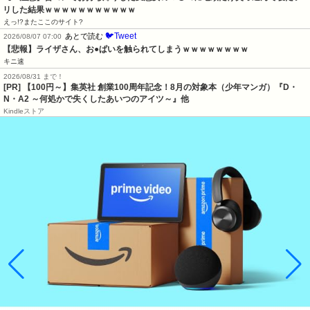
リした結果ｗｗｗｗｗｗｗｗｗｗｗ
えっ!?またここのサイト?
🐦Tweet
あとで読む
2026/08/07 07:00
【悲報】ライザさん、お●ぱいを触られてしまうｗｗｗｗｗｗｗｗ
キニ速
2026/08/31 まで！
[PR]
【100円～】集英社 創業100周年記念！8月の対象本（少年マンガ）『D・
N・A2 ～何処かで失くしたあいつのアイツ～』他
Kindleストア