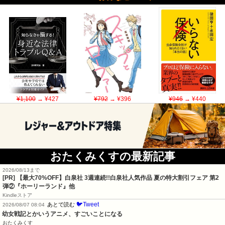
¥1,100
→ ¥427
¥792
→ ¥396
¥946
→ ¥440
おたくみくすの最新記事
2026/08/13まで
[PR] 【最大70%OFF】白泉社 3週連続!!白泉社人気作品 夏の特大割引フェア 第2
弾②『ホーリーランド』他
Kindleストア
🐦Tweet
あとで読む
2026/08/07 08:04
幼女戦記とかいうアニメ、すごいことになる
おたくみくす