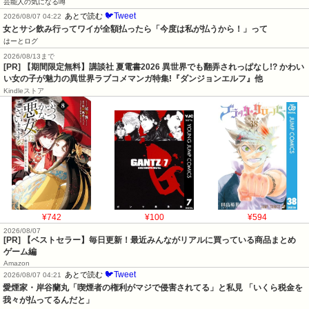
芸能人の気になる噂
🐦Tweet
あとで読む
2026/08/07 04:22
女とサシ飲み行ってワイが全額払ったら「今度は私が払うから！」って
はーとログ
2026/08/13まで
[PR] 【期間限定無料】講談社 夏電書2026 異世界でも翻弄されっぱなし!? かわい
い女の子が魅力の異世界ラブコメマンガ特集!『ダンジョンエルフ』他
Kindleストア
¥742
¥100
¥594
2026/08/07
[PR] 【ベストセラー】毎日更新！最近みんながリアルに買っている商品まとめ
ゲーム編
Amazon
🐦Tweet
あとで読む
2026/08/07 04:21
愛煙家・岸谷蘭丸「喫煙者の権利がマジで侵害されてる」と私見 「いくら税金を
我々が払ってるんだと」