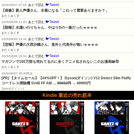
🐦Tweet
あとで読む
2026/08/07 07:04
【画像】新人声優さん、水着になる「これって需要ありますか？」
おたくみくす
🐦Tweet
あとで読む
2026/08/06 21:05
【朗報】水瀬いのりちゃん、やはりDの一族だったｗｗｗｗ
おたくみくす
🐦Tweet
あとで読む
2026/08/06 19:34
【悲報】声優の大西沙織さん、意外と代表作が無いｗｗｗｗ
おたくみくす
🐦Tweet
あとで読む
2026/08/06 18:04
マガジンで100万部も売れてるのに全くアニメ化されないこのお漫画📖🥺
おたくみくす
2026/08/07 08:30時点
[PR] 【タイムセール】【44%OFF！】 Dyson(ダイソン) V12 Detect Slim Fluffy
コードレス掃除機 SV46 FF AM …
89650円
→ 49900円
Dyson(ダイソン)
Kindle 最近の売れ筋本