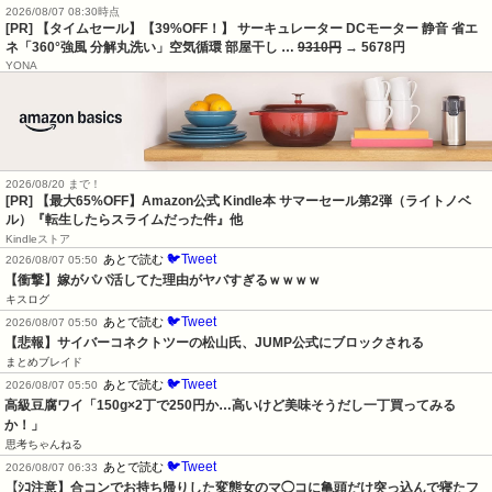
2026/08/07 08:30時点
[PR] 【タイムセール】【39%OFF！】 サーキュレーター DCモーター 静音 省エ
ネ「360°強風 分解丸洗い」空気循環 部屋干し …
9310円
→ 5678円
YONA
2026/08/20 まで！
[PR]
【最大65%OFF】Amazon公式 Kindle本 サマーセール第2弾（ライトノベ
ル）『転生したらスライムだった件』他
Kindleストア
🐦Tweet
あとで読む
2026/08/07 05:50
【衝撃】嫁がパパ活してた理由がヤバすぎるｗｗｗｗ
キスログ
🐦Tweet
あとで読む
2026/08/07 05:50
【悲報】サイバーコネクトツーの松山氏、JUMP公式にブロックされる
まとめブレイド
🐦Tweet
あとで読む
2026/08/07 05:50
高級豆腐ワイ「150g×2丁で250円か…高いけど美味そうだし一丁買ってみる
か！」
思考ちゃんねる
🐦Tweet
あとで読む
2026/08/07 06:33
【ｼｺ注意】合コンでお持ち帰りした変態女のマ◯コに亀頭だけ突っ込んで寝たフ