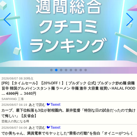
2026/08/07 08:30時点
[PR] 【タイムセール】【20%OFF！】 [ ブルダック 公式] ブルダック炒め麺 袋麺
旨辛 韓国グルメ/インスタント麺 ラーメン 辛麺 激辛 大容量 箱買い HALAL FOOD
…
4300円
→ 3440円
SAMYANG 三養
🐦Tweet
あとで読む
2026/08/07 04:19
カープ、最下位転落も3位が射程圏内。新井監督「特別な日の試合だったので負け
て悔しい」【反省会】
芸能人の気になる噂
🐦Tweet
あとで読む
2026/08/07 04:06
でか美ちゃん、満員電車でモヤッとした“乗客の行動”を告白「オイニーがつらく