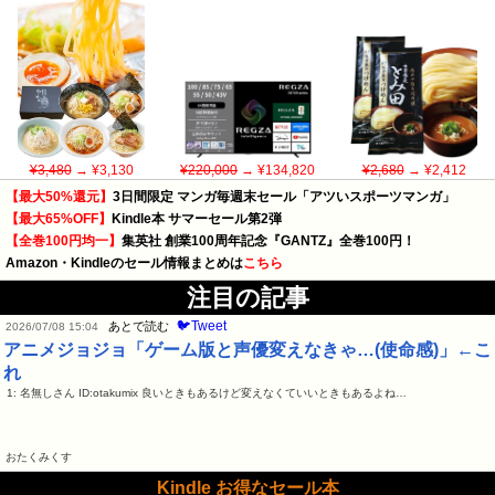
¥3,480
→ ¥3,130
¥220,000
→ ¥134,820
¥2,680
→ ¥2,412
【最大50%還元】
3日間限定 マンガ毎週末セール「アツいスポーツマンガ」
【最大65%OFF】
Kindle本 サマーセール第2弾
【全巻100円均一】
集英社 創業100周年記念『GANTZ』全巻100円！
Amazon・Kindleのセール情報まとめは
こちら
注目の記事
🐦Tweet
あとで読む
2026/07/08 15:04
アニメジョジョ「ゲーム版と声優変えなきゃ…(使命感)」←こ
れ
1: 名無しさん ID:otakumix 良いときもあるけど変えなくていいときもあるよね…
おたくみくす
Kindle お得なセール本