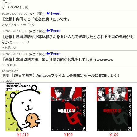
て…」
ガールズVIPまとめ
🐦Tweet
あとで読む
2026/08/07 05:00
【悲報】内田りこ「社会に戻りたいです」
アルファルファモザイク
🐦Tweet
あとで読む
2026/08/07 03:35
【悲報】島田紳助が小林麻耶さんを追い込んで破壊したとされる手口の詳細が明
らかに･･････！！
不思議.net
🐦Tweet
あとで読む
2026/08/07 05:01
【画像】本田望結の妹、姉より暴力的なお乳をしてしまうwwwwww
BIPブログ
2026/08/07
[PR] 【30日間無料】Amazonプライム…会員限定セールに参加しよう！
Amazon
¥1,210
¥100
¥100