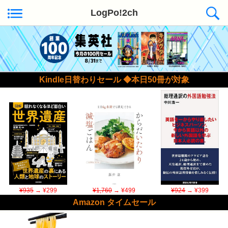
LogPo!2ch
Kindle日替わりセール ◆本日50冊が対象
¥935
→ ¥299
¥1,760
→ ¥499
¥924
→ ¥399
Amazon タイムセール