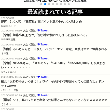
最近読まれている記事
2026/08/07
[PR] 【マンガ】『集英社』高ポイント還元中のマンガまとめ
Kindleストア
🐦Tweet
あとで読む
2026/08/07 04:10
【悲報】加藤小夏(おなつ)「演技中に惚れてしまった俳優がいる」
VIPPER速報
🐦Tweet
あとで読む
2026/08/07 05:15
【朗報】みいちゃんと山田さん、ハッピーエンド確定、最後はママに埋葬される
ネギ速
🐦Tweet
あとで読む
2026/08/07 05:15
【悲報】NISA民さん、『オルカン』『S&P500』『NASDAQ100』しか買わな
い・・・・・・・・・
なんJクエスト
🐦Tweet
あとで読む
2026/08/07 05:25
彼女「おﾁﾝﾁﾝ小さいくせに！」ワイ「そのﾁﾝﾁﾝで毎回イッてんの誰だよ」ドン
ッ！wwww
バズッター速報
🐦Tweet
あとで読む
2026/08/07 05:39
【緊急】ワイ、真のワキガと出会った結果とんでもないことになるｗｗｗｗｗｗ
うしみつ
2026/08/07