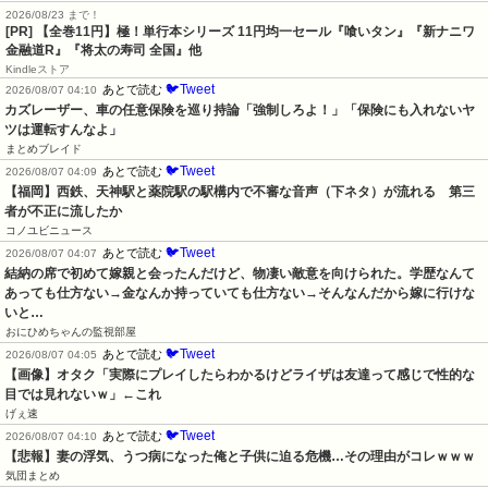
2026/08/23 まで！
[PR]
【全巻11円】極！単行本シリーズ 11円均一セール『喰いタン』『新ナニワ
金融道R』『将太の寿司 全国』他
Kindleストア
🐦Tweet
あとで読む
2026/08/07 04:10
カズレーザー、車の任意保険を巡り持論「強制しろよ！」「保険にも入れないヤ
ツは運転すんなよ」
まとめブレイド
🐦Tweet
あとで読む
2026/08/07 04:09
【福岡】西鉄、天神駅と薬院駅の駅構内で不審な音声（下ネタ）が流れる　第三
者が不正に流したか
コノユビニュース
🐦Tweet
あとで読む
2026/08/07 04:07
結納の席で初めて嫁親と会ったんだけど、物凄い敵意を向けられた。学歴なんて
あっても仕方ない→金なんか持っていても仕方ない→そんなんだから嫁に行けな
いと…
おにひめちゃんの監視部屋
🐦Tweet
あとで読む
2026/08/07 04:05
【画像】オタク「実際にプレイしたらわかるけどライザは友達って感じで性的な
目では見れないｗ」←これ
げぇ速
🐦Tweet
あとで読む
2026/08/07 04:10
【悲報】妻の浮気、うつ病になった俺と子供に迫る危機…その理由がコレｗｗｗ
気団まとめ