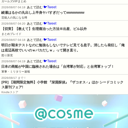
ガールズVIPまとめ
🐦Tweet
あとで読む
2026/08/07 04:18
綾瀬はるかの丸出し上半身ヤバすぎだってwwwwwww
芸能人の気になる噂
🐦Tweet
あとで読む
2026/08/07 04:20
【切実】【教えて】生理痛治った方法※出産、ピル以外
まとめブレイド
🐦Tweet
あとで読む
2026/08/07 04:18
明日が期末テストなのに勉強もしないでテレビ見てる息子。消したら発狂し「俺
は底辺高校でいいのｗバカだしｗ」って開き直り。
怒り新党
🐦Tweet
あとで読む
2026/08/07 04:19
日本の商船が中国に臨検された場合は「台湾軍が対応」と台湾軍トップ！
軍事・ミリタリー速報
2026/08/17 まで！
[PR] 【期間限定無料】小学館 『深淵探偵』『ザコオス♂』ほか シードコミック
ス新刊フェア!
Kindleストア