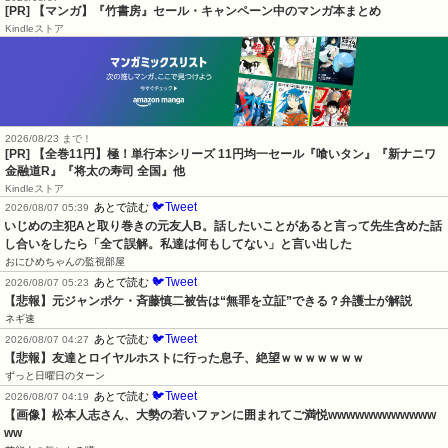
[PR] 【マンガ】『竹書房』セール・キャンペーン中のマンガ本まとめ
Kindleストア
2026/08/23 まで！
[PR]
【全巻11円】極！単行本シリーズ 11円均一セール『喰いタン』『新ナニワ
金融道R』『将太の寿司 全国』他
Kindleストア
🐦Tweet
あとで読む
2026/08/07 05:39
いじめの主犯Aと取り巻きの元友人B。話したいことがあると言って先生含めた話
し合いをしたら「全て誤解。私達は何もしてない」と言い出した
おにひめちゃんの監視部屋
🐦Tweet
あとで読む
2026/08/07 05:23
【悲報】元ジャンポケ・斉藤慎二被告は“無罪を立証”できる？弁護士が解説
ネギ速
🐦Tweet
あとで読む
2026/08/07 04:27
【悲報】友達とロイヤルホストに行った息子、絶望ｗｗｗｗｗｗｗ
ずっと日曜日のターン
🐦Tweet
あとで読む
2026/08/07 04:19
【画像】松本人志さん、大勢の若いファンに囲まれてご満悦wwwwwwwwwwww
ww