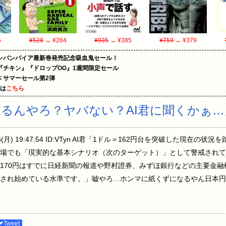
6
¥528
→ ¥264
¥935
→ ¥385
¥759
→ ¥379
ンバンパイア最新巻発売記念吸血鬼セール！
『チキン』『ドロップOG』1週間限定セール
le本 サマーセール第2弾
めは
こちら
るんやろ？ヤバない？AI君に聞くかぁ…
6(月) 19:47:54 ID:VTyn AI君「1ドル＝162円台を突破した現在の
場でも「現実的な基本シナリオ（次のターゲット）」として警戒されてい
170円はすでに日経新聞の報道や野村證券、みずほ銀行などの主要金
され始めている水準です。」嘘やろ…ホンマに紙くずになるやん日本円
🐦Tweet