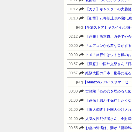
01:12
愛国者「ついにホンダのディ
01:12
【ガチ】キャスターの大越健
01:10
【衝撃】20年以上夫を騙し
[PR]
【半額ストア】ヤスイイね 掘り
02:12
【悲報】熊本市、ガチでやら
00:00
「エアコンから変な音がする。
00:00
03:57
【激怒】中国外交部さん「日
00:57
経済大国の日本、世界に売る
[PR]
00:00
01:00
【画像】思わず保存したくな
01:00
01:00
人気女性配信者さん、全財産
00:55