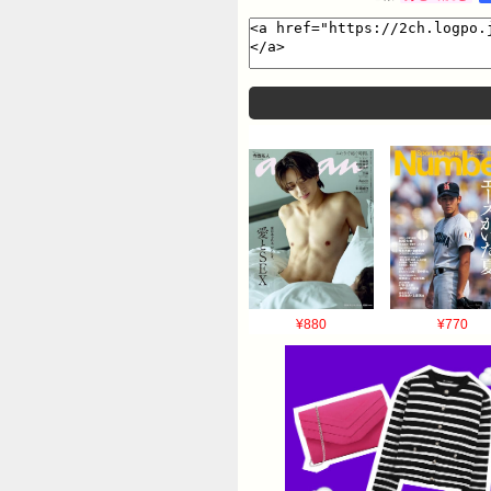
¥880
¥770