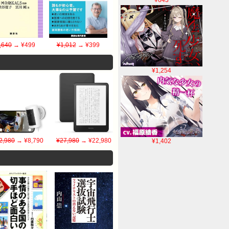
,640
→ ¥499
¥1,012
→ ¥399
¥1,254
2,980
→ ¥8,790
¥27,980
→ ¥22,980
¥1,402