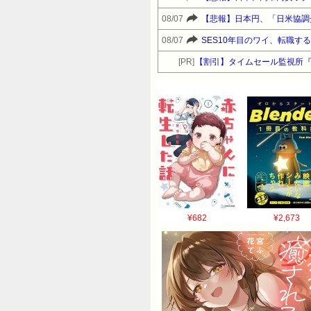
08/07
【悲報】日本円、「日米協調
08/07
SES10年目のワイ、転職す
[PR]
【割引】タイムセール監視所
¥682
¥2,673