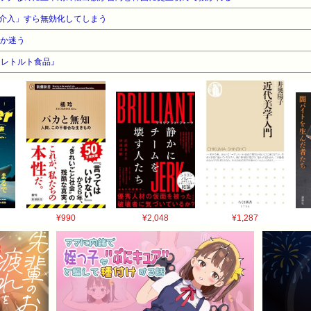
介入」すら無効化してしまう
るか迷う
『レトルト食品』
¥990
¥2,048
¥1,287