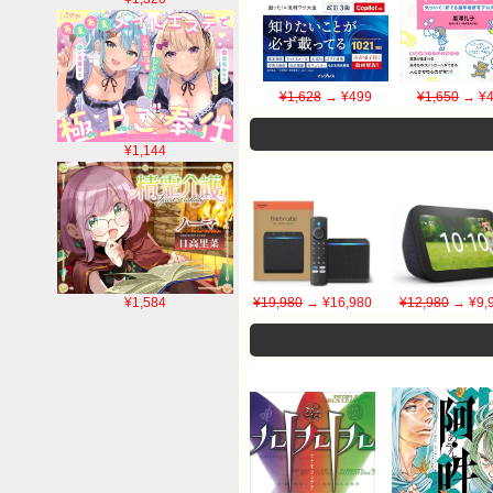
¥1,628
→ ¥499
¥1,650
→ ¥4
¥1,144
¥1,584
¥19,980
→ ¥16,980
¥12,980
→ ¥9,