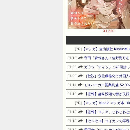
¥1,320
[PR]
【マンガ】全出版社 Kindl
01:10
守田「森保さん！佐野海舟を
01:09
ガ〇ジ「ティッシュ43回折
01:09
01:11
モスバーガー営業利益-52.9
01:10
【悲報】趣味没頭で妻が失踪
[PR]
【マンガ】Kindle マンガ本 1
01:13
【悲報】ロシア、じわじわと
01:13
【ゼンゼロ】コイカツで再現