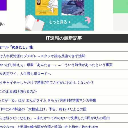
IT速報の最新記事
ーセール『ぬきたし』他
け入れ反対派にブチギレ→スタジオ誰も反論できず沈黙
やっぱり怖えぇ」母親「あんたぁ…」←こういう時代があったという事実
ル内定ワイ、人生勝ち組ロードへ
イチャイチャしただけで懲役7年てさすがにおかしくないか？
はこのまま逃げ切れるのか
ばっどがーる』ほか まんがタイム きらら7月新刊&学園マンガ特集
、近日中にAPI料金の「大幅値上げ」予告。終わりだよこの国
前らは皆クビになるわ」→未だかつてAIのせいで失業したG民が0人の理由
ホクなのに上半期の輸出額が台湾と韓国に史上初めて抜かれるw