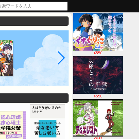
¥550
¥550
¥643