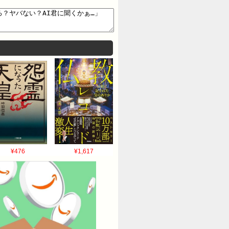
¥476
¥1,617