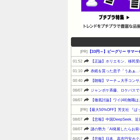
[PR]
【33円～】ビーグリー サマ
01:52
【正論】ホリエモン、移民受
01:10
赤紙を貰った息子「うあぁ…
00:40
【朗報】マーチ→大手コンサ
08/07
ジャンポケ斉藤、ロケバスで
08/07
【徹底討論】ワイ(48)無職
[PR]
【最大50%OFF】芳文社 『
08/07
【悲報】中国DeepSeek
08/07
謎の勢力「AI発展したらお
08/07
【悲報】日本、高市円安ホク