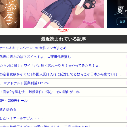
¥1,287
最近読まれている記事
e本 セール＆キャンペーン中の女性マンガまとめ
代表に選ぶのはマズイっすよ」→守田代表落ち
ったら月に届く」ワイ「バカ届く訳ねーやろ！ｗやってみたろ！ｗ」
［社説］永住厳格化で外国人の定着意欲をそぐな | 外国人受け入れに反対してる奴らこそ日本から出ていけ | 重税で国民の労働意欲を削ぐな
%、マクドナルド営業利益+15.2%
！面会0を望む夫、離婚条件に悩む…その理由がこれ
00円～200円セール
逝き始める
したレミエールすげえ・・・