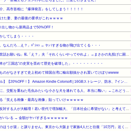
ーラー整備工もグエンの手に堕ちました。二度と行きません」
介、高市首相に『爆弾発言』をしてしまう！！！！！
続けた妻、妻の最後の要求がこれｗｗｗｗ
出し物から新商品まで50%OFF！
かしてしまう・・・・
なんだろ…え？」ﾊﾟｼｬｯ → ヤバすぎる物が飛び出てくる・・・
トメ「旅行中はウトと孫のお世話お願いね」私「え？」夫「それくらいやってやれよ」→まさかの丸投げに困惑して…
本が“三国志”の史実を歪めて歴史を破壊した」・・・・・・・・・
ものがなさすぎて史上初めて韓国台湾に輸出額抜かされ置いてけぼりwwww
【Amazonデバイスサマーセール】【20%OFF！】 Amazon Kindle Colorsoft | 16GBストレージ、防水、7インチカラーディスプレイ、色調調節ライト、最大8週間持続バッテリー、広告無し、ブラック (2025年発売)
宮崎駿「心の穴を埋めるために、交配を重ねた毛虫みたいな小さな犬を連れてる人、本当に醜い」←これどう思う？
る「笑える画像・最高な画像」貼っていけｗｗｗｗｗ
【東大調査】外国人受け入れ反対する人が大幅増！若い世代で増加幅大、「日本社会に希望がない」と考えている人も反対
がバレる → 金額がヤバすぎるｗｗｗｗｗｗ
お盆の帰省は、妻が「新幹線のほうが楽」と譲りません。東京から大阪まで家族4人だと往復「10万円」近くかかるため、私は車で節約したいのですが、実際の費用はどれくらい違うのでしょうか？ [8/7]