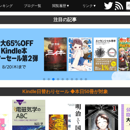
ンキング
ブログ一覧
閲覧履歴▼
リンク▼
ブックマーク
最近読んだ
あとで読む
ネットスーパー
飲食店舗用品
セール情報
注目の記事
Kindle日替わりセール ◆本日50冊が対象