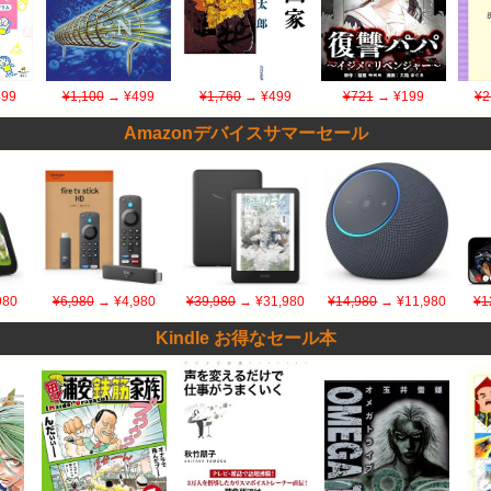
99
¥1,100
→ ¥499
¥1,760
→ ¥499
¥721
→ ¥199
¥2
Amazonデバイスサマーセール
980
¥6,980
→ ¥4,980
¥39,980
→ ¥31,980
¥14,980
→ ¥11,980
¥1
Kindle お得なセール本