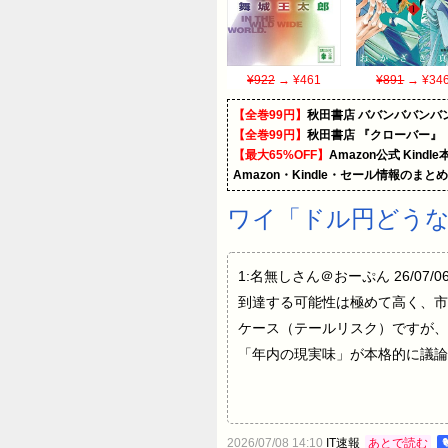
¥922
→ ¥461
¥891
→ ¥34
【全巻99円】
秋田書店 ババンババンバ
【全巻99円】
秋田書店 『クローバー』
【最大65%OFF】
Amazon公式 Kind
Amazon・Kindle・セール情報のまと
ワイ「ドル円どうな
1:名無しさん＠おーぷん 26/07/0
到達する可能性は極めて高く、市
ケース（テールリスク）ですが、
「年内の現実味」が本格的に議論
2026/07/08 14:10
IT速報
あとで読む