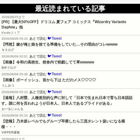
最近読まれている記事
2026/08/25まで
[PR]
【最大50%OFF】ドリコム 夏フェア コミックス『Wizardry Variants
Daphne』他
Kindleストア
🐦Tweet
あとで読む
2026/08/09 05:10
【愕然】嫁が俺と娘を捨てる準備をしていた…その理由がコレwwww
キスログ
🐦Tweet
あとで読む
2026/08/09 02:01
【画像】令和の高校生、校舎内で前戯してて草wwwww
BIPブログ
🐦Tweet
あとで読む
2026/08/09 05:39
【画像】ボーイッシュ、首から下は ただのメス♡♡♡♡
うしみつ
🐦Tweet
あとで読む
2026/08/09 05:10
【速報】八村塁、人種差別的な声に対して「日本で生まれ日本で育ち日本語話
す。誰に何を言われようが日本人、日本人であるプライドがある」
おーるじゃんる
🐦Tweet
あとで読む
2026/08/09 05:10
【悲報】乃木坂レベルでもグループ卒業したら三流タレント扱いになる模
様・・・
VIPPER速報
2026/08/21まで