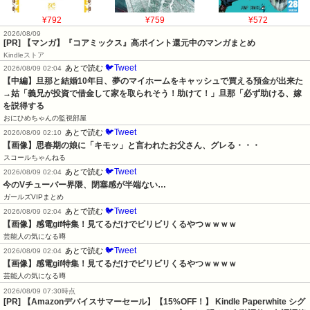
¥792
¥759
¥572
2026/08/09
[PR] 【マンガ】『コアミックス』高ポイント還元中のマンガまとめ
Kindleストア
🐦Tweet
あとで読む
2026/08/09 02:04
【中編】旦那と結婚10年目、夢のマイホームをキャッシュで買える預金が出来た
→姑「義兄が投資で借金して家を取られそう！助けて！」旦那「必ず助ける、嫁
を説得する
おにひめちゃんの監視部屋
🐦Tweet
あとで読む
2026/08/09 02:10
【画像】思春期の娘に「キモッ」と言われたお父さん、グレる・・・
スコールちゃんねる
🐦Tweet
あとで読む
2026/08/09 02:04
今のVチューバー界隈、閉塞感が半端ない…
ガールズVIPまとめ
🐦Tweet
あとで読む
2026/08/09 02:04
【画像】感電gif特集！見てるだけでビリビリくるやつｗｗｗｗ
芸能人の気になる噂
🐦Tweet
あとで読む
2026/08/09 02:04
【画像】感電gif特集！見てるだけでビリビリくるやつｗｗｗｗ
芸能人の気になる噂
2026/08/09 07:30時点
[PR] 【Amazonデバイスサマーセール】【15%OFF！】 Kindle Paperwhite シグ