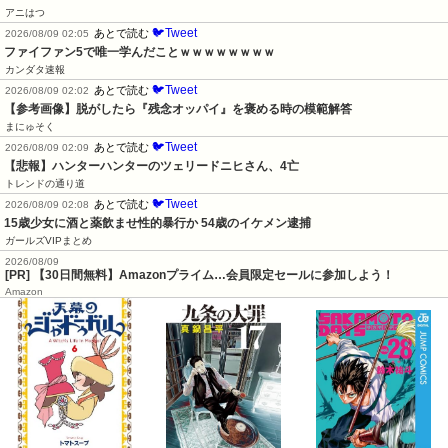
アニはつ
🐦Tweet
あとで読む
2026/08/09 02:05
ファイファン5で唯一学んだことｗｗｗｗｗｗｗｗ
カンダタ速報
🐦Tweet
あとで読む
2026/08/09 02:02
【参考画像】脱がしたら『残念オッパイ』を褒める時の模範解答
まにゅそく
🐦Tweet
あとで読む
2026/08/09 02:09
【悲報】ハンターハンターのツェリードニヒさん、4亡
トレンドの通り道
🐦Tweet
あとで読む
2026/08/09 02:08
15歳少女に酒と薬飲ませ性的暴行か 54歳のイケメン逮捕
ガールズVIPまとめ
2026/08/09
[PR] 【30日間無料】Amazonプライム…会員限定セールに参加しよう！
Amazon