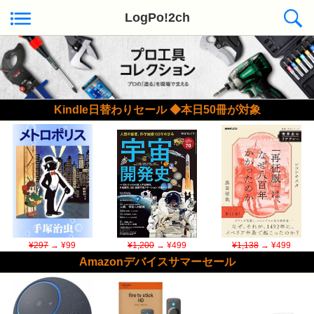
LogPo!2ch
Kindle日替わりセール ◆本日50冊が対象
¥297
→ ¥99
¥1,200
→ ¥499
¥1,138
→ ¥499
Amazonデバイスサマーセール