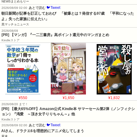
NEWSまとめもりー
🐦Tweet
あとで読む
2026/08/09 02:00
朝日新聞が記事を訂正しておわび　「被爆とは？発信する97歳　「平和になった
よ」失った家族に伝えたい」
黒マッチョニュース
2026/08/09
[PR] 【マンガ】『一二三書房』高ポイント還元中のマンガまとめ
Kindleストア
¥550
¥1,650
¥1,832
2026/08/20 まで！
[PR]
【最大65%OFF】Amazon公式 Kindle本 サマーセール第2弾（ノンフィクシ
ョン）『渇愛 ～頂き女子りりちゃん～』他
Kindleストア
🐦Tweet
あとで読む
2026/08/09 02:00
AIさん、ドラクエ6を理想的にアニメ化してしまう
竜速