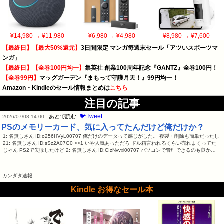
¥14,980
→ ¥11,980
¥6,980
→ ¥4,980
¥8,980
→ ¥7,600
【最終日】【最大50%還元】
3日間限定 マンガ毎週末セール「アツいスポーツマ
ンガ」
【最終日】【全巻100円均一】
集英社 創業100周年記念『GANTZ』全巻100円！
【全巻99円】
マッグガーデン『まもって守護月天！』99円均一！
Amazon・Kindleのセール情報まとめは
こちら
注目の記事
🐦Tweet
あとで読む
2026/07/08 14:00
PSのメモリーカード、気に入ってたんだけど俺だけか？
1: 名無しさん ID:o256HVyL00707 俺だけのデータって感じがした。 複製・削除も簡単だったし
21: 名無しさん ID:sSz2A07G0 >>1 いや人気あっただろ ドル箱言われるくらい売れまくってた
じゃん PS2で失敗したけど 2: 名無しさん ID:CIzNvvxl00707 パソコンで管理できるのも良か…
カンダタ速報
Kindle お得なセール本