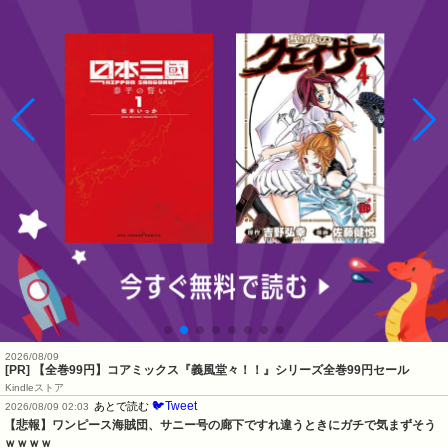
2026/08/09
[PR]
【全巻99円】コアミックス『義風堂々！！』シリーズ全巻99円セール
Kindleストア
🐦Tweet
あとで読む
2026/08/09 02:03
【悲報】ワンピース海賊団、サニー号の廊下ですれ違うときにガチで気まずそう
ｗｗｗｗ