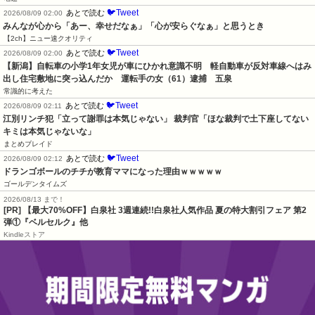
🐦Tweet
あとで読む
2026/08/09 02:00
みんなが心から「あー、幸せだなぁ」「心が安らぐなぁ」と思うとき
【2ch】ニュー速クオリティ
🐦Tweet
あとで読む
2026/08/09 02:00
【新潟】自転車の小学1年女児が車にひかれ意識不明　軽自動車が反対車線へはみ
出し住宅敷地に突っ込んだか　運転手の女（61）逮捕　五泉
常識的に考えた
🐦Tweet
あとで読む
2026/08/09 02:11
江別リンチ犯「立って謝罪は本気じゃない」 裁判官「ほな裁判で土下座してない
キミは本気じゃないな」
まとめブレイド
🐦Tweet
あとで読む
2026/08/09 02:12
ドランゴボールのチチが教育ママになった理由ｗｗｗｗｗ
ゴールデンタイムズ
2026/08/13 まで！
[PR]
【最大70%OFF】白泉社 3週連続!!白泉社人気作品 夏の特大割引フェア 第2
弾①『ベルセルク』他
Kindleストア