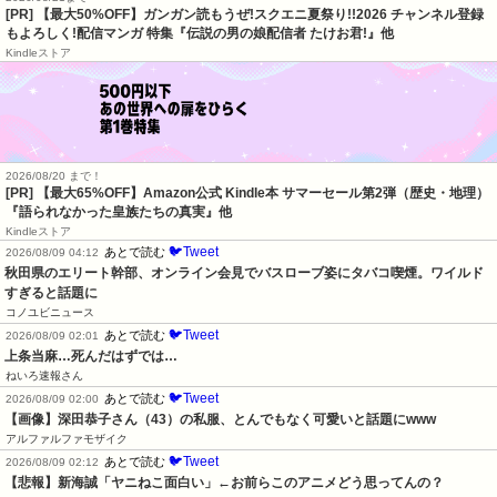
[PR] 【最大50%OFF】ガンガン読もうぜ!スクエニ夏祭り!!2026 チャンネル登録
もよろしく!配信マンガ 特集『伝説の男の娘配信者 たけお君!』他
Kindleストア
2026/08/20 まで！
[PR]
【最大65%OFF】Amazon公式 Kindle本 サマーセール第2弾（歴史・地理）
『語られなかった皇族たちの真実』他
Kindleストア
🐦Tweet
あとで読む
2026/08/09 04:12
秋田県のエリート幹部、オンライン会見でバスローブ姿にタバコ喫煙。ワイルド
すぎると話題に
コノユビニュース
🐦Tweet
あとで読む
2026/08/09 02:01
上条当麻…死んだはずでは…
ねいろ速報さん
🐦Tweet
あとで読む
2026/08/09 02:00
【画像】深田恭子さん（43）の私服、とんでもなく可愛いと話題にwww
アルファルファモザイク
🐦Tweet
あとで読む
2026/08/09 02:12
【悲報】新海誠「ヤニねこ面白い」←お前らこのアニメどう思ってんの？