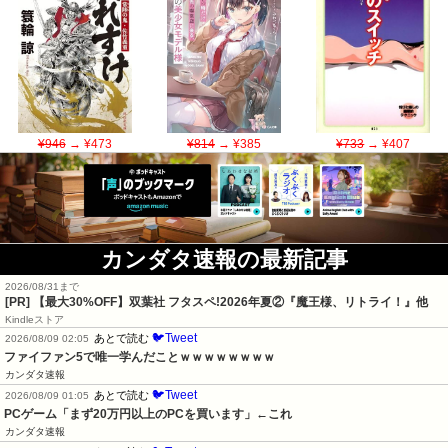
¥946
→ ¥473
¥814
→ ¥385
¥733
→ ¥407
カンダタ速報の最新記事
2026/08/31まで
[PR] 【最大30%OFF】双葉社 フタスペ!2026年夏②『魔王様、リトライ！』他
Kindleストア
🐦Tweet
あとで読む
2026/08/09 02:05
ファイファン5で唯一学んだことｗｗｗｗｗｗｗｗ
カンダタ速報
🐦Tweet
あとで読む
2026/08/09 01:05
PCゲーム「まず20万円以上のPCを買います」←これ
カンダタ速報