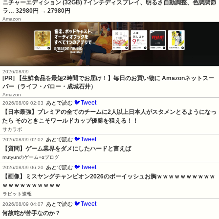
ニチャーエディション (32GB) 7インチディスプレイ、明るさ自動調整、色調調節
ラ…
32980円
→ 27980円
Amazon
2026/08/09
[PR] 【生鮮食品を最短2時間でお届け！】毎日のお買い物に Amazonネットスー
パー（ライフ・バロー・成城石井）
Amazon
🐦Tweet
あとで読む
2026/08/09 02:03
【日本最強】プレミアの全てのチームに2人以上日本人がスタメンとるようになっ
たら そのときこそワールドカップ優勝を狙える！！
サカラボ
🐦Tweet
あとで読む
2026/08/09 02:02
【質問】ゲーム業界をダメにしたハードと言えば
mutyunのゲーム+αブログ
🐦Tweet
あとで読む
2026/08/09 06:20
【画像】ミスヤングチャンピオン2026のボーイッシュお胸ｗｗｗｗｗｗｗｗｗｗ
ｗｗｗｗｗｗｗｗｗｗ
ラビット速報
🐦Tweet
あとで読む
2026/08/09 04:07
何故蛇が苦手なのか？