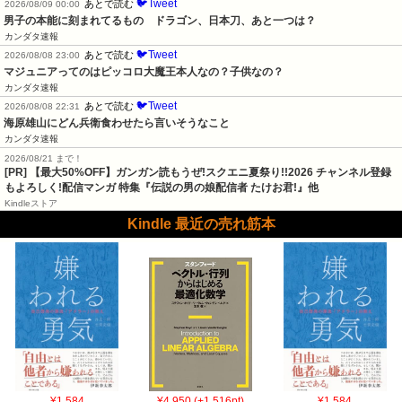
🐦Tweet
あとで読む
2026/08/09 00:00
男子の本能に刻まれてるもの　ドラゴン、日本刀、あと一つは？
カンダタ速報
🐦Tweet
あとで読む
2026/08/08 23:00
マジュニアってのはピッコロ大魔王本人なの？子供なの？
カンダタ速報
🐦Tweet
あとで読む
2026/08/08 22:31
海原雄山にどん兵衛食わせたら言いそうなこと
カンダタ速報
2026/08/21 まで！
[PR] 【最大50%OFF】ガンガン読もうぜ!スクエニ夏祭り!!2026 チャンネル登録
もよろしく!配信マンガ 特集『伝説の男の娘配信者 たけお君!』他
Kindleストア
Kindle 最近の売れ筋本
¥1,584
¥4,950 (+1,516pt)
¥1,584