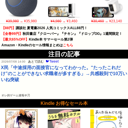
¥39,980
→ ¥35,980
¥4,980
→ ¥3,460
¥30,460
→ ¥23,140
【88円】
講談社 夏電書2026 人気コミックスALL88円！
【全巻99円】
秋田書店『クローバー』『チキン』『ドロップOG』1週間限定！
【最大65%OFF】
Kindle本 サマーセール第2弾
Amazon・Kindleのセール情報まとめは
こちら
注目の記事
🐦Tweet
あとで読む
2026/07/08 14:00
X民「中途採用の面接官になってわかった。“たったこれだ
け”のことができない求職者が多すぎる」→共感殺到で10万い
いね突破
オレ的ゲーム速報＠刃
Kindle お得なセール本