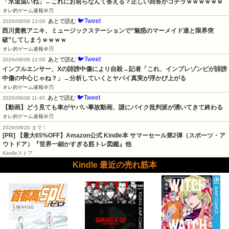
「水道温いね」←これにお前らなんて答える？正しい回答がコチラｗｗｗｗｗｗ
オレ的ゲーム速報＠刃
🐦Tweet
あとで読む
2026/08/08 13:00
西川貴教アニキ、ミュージックステーションで”魅惑のマーメイド達と限界突
破”してしまうｗｗｗｗ
オレ的ゲーム速報＠刃
🐦Tweet
あとで読む
2026/08/08 12:00
インフルエンサー、Xの誹謗中傷により自殺→記者「これ、インプレゾンビが誹謗
中傷の中心じゃね？」→分析していくとヤバイ真実が浮かび上がる
オレ的ゲーム速報＠刃
🐦Tweet
あとで読む
2026/08/08 11:40
【動画】どう見ても車がヤバい事故動画、謎にバイク批判派が湧いてきて終わる
オレ的ゲーム速報＠刃
2026/08/20 まで！
[PR]
【最大65%OFF】Amazon公式 Kindle本 サマーセール第2弾（スポーツ・ア
ウトドア）『世界一細かすぎる筋トレ図鑑』他
Kindleストア
Kindle 最近の売れ筋本