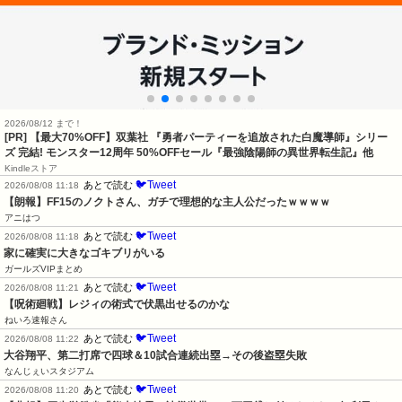
2026/08/12 まで！
[PR] 【最大70%OFF】双葉社 『勇者パーティーを追放された白魔導師』シリー
ズ 完結! モンスター12周年 50%OFFセール『最強陰陽師の異世界転生記』他
Kindleストア
🐦Tweet
あとで読む
2026/08/08 11:18
【朗報】FF15のノクトさん、ガチで理想的な主人公だったｗｗｗｗ
アニはつ
🐦Tweet
あとで読む
2026/08/08 11:18
家に確実に大きなゴキブリがいる
ガールズVIPまとめ
🐦Tweet
あとで読む
2026/08/08 11:21
【呪術廻戦】レジィの術式で伏黒出せるのかな
ねいろ速報さん
🐦Tweet
あとで読む
2026/08/08 11:22
大谷翔平、第二打席で四球＆10試合連続出塁→その後盗塁失敗
なんじぇいスタジアム
🐦Tweet
あとで読む
2026/08/08 11:20