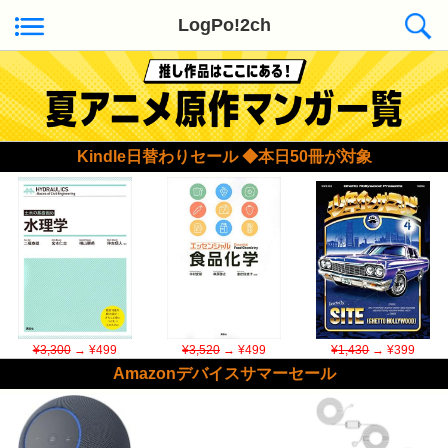
LogPo!2ch
Kindle日替わりセール ◆本日50冊が対象
¥3,300
→ ¥499
¥3,520
→ ¥499
¥1,430
→ ¥399
Amazonデバイスサマーセール