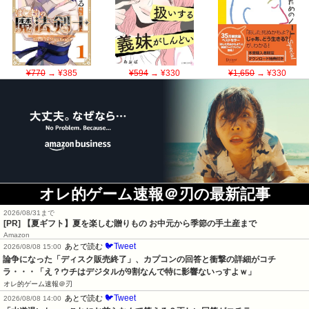
¥770
→ ¥385
¥594
→ ¥330
¥1,650
→ ¥330
オレ的ゲーム速報＠刃の最新記事
2026/08/31まで
[PR]
【夏ギフト】夏を楽しむ贈りもの お中元から季節の手土産まで
Amazon
🐦Tweet
あとで読む
2026/08/08 15:00
論争になった「ディスク販売終了」、カプコンの回答と衝撃の詳細がコチ
ラ・・・「え？ウチはデジタルが9割なんで特に影響ないっすよｗ」
オレ的ゲーム速報＠刃
🐦Tweet
あとで読む
2026/08/08 14:00