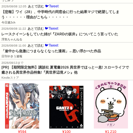
うしみつ
🐦Tweet
あとで読む
2026/08/08 12:05
【悲報】ワイ（28）、中学時代の同窓会に行った結果マジで絶望してしま
う・・・・・・理由がこちら・・・・・・
今日速2ch
🐦Tweet
あとで読む
2026/08/08 11:22
レースクイーンをしていた姉が『ZARDの坂井』についてこう言っていた
浮気ちゃんねる
🐦Tweet
あとで読む
2026/08/08 11:00
「途中から急激につまらなくなった漫画」←思い浮かべた作品
日刊やきう速報
2026/08/13まで
[PR] 【期間限定無料】講談社 夏電書2026 異世界でほっと一息! スローライフで
癒される異世界作品特集!『異世界辺境メシ』他
Kindleストア
¥594
¥100
¥1,210