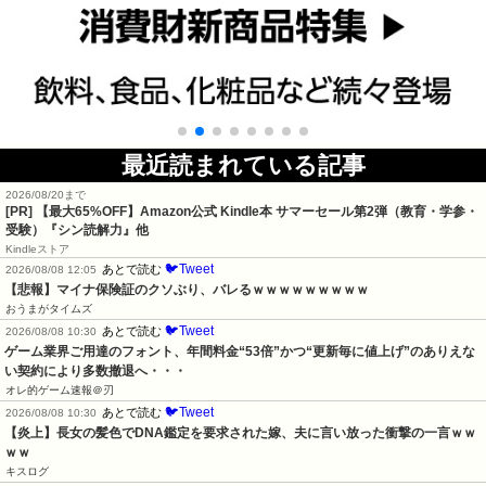
最近読まれている記事
2026/08/20まで
[PR]
【最大65%OFF】Amazon公式 Kindle本 サマーセール第2弾（教育・学参・
受験）『シン読解力』他
Kindleストア
🐦Tweet
あとで読む
2026/08/08 12:05
【悲報】マイナ保険証のクソぶり、バレるｗｗｗｗｗｗｗｗｗ
おうまがタイムズ
🐦Tweet
あとで読む
2026/08/08 10:30
ゲーム業界ご用達のフォント、年間料金“53倍”かつ“更新毎に値上げ”のありえな
い契約により多数撤退へ・・・
オレ的ゲーム速報＠刃
🐦Tweet
あとで読む
2026/08/08 10:30
【炎上】長女の髪色でDNA鑑定を要求された嫁、夫に言い放った衝撃の一言ｗｗ
ｗｗ
キスログ