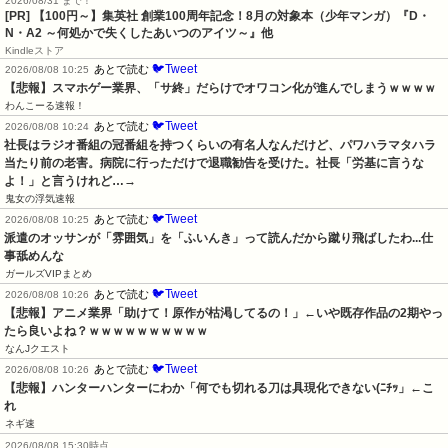
2026/08/31 まで！
[PR]
【100円～】集英社 創業100周年記念！8月の対象本（少年マンガ）『D・
N・A2 ～何処かで失くしたあいつのアイツ～』他
Kindleストア
🐦Tweet
あとで読む
2026/08/08 10:25
【悲報】スマホゲー業界、「サ終」だらけでオワコン化が進んでしまうｗｗｗｗ
わんこーる速報！
🐦Tweet
あとで読む
2026/08/08 10:24
社長はラジオ番組の冠番組を持つくらいの有名人なんだけど、パワハラマタハラ
当たり前の老害。病院に行っただけで退職勧告を受けた。社長「労基に言うな
よ！」と言うけれど…→
鬼女の浮気速報
🐦Tweet
あとで読む
2026/08/08 10:25
派遣のオッサンが「雰囲気」を「ふいんき」って読んだから蹴り飛ばしたわ...仕
事舐めんな
ガールズVIPまとめ
🐦Tweet
あとで読む
2026/08/08 10:26
【悲報】アニメ業界「助けて！原作が枯渇してるの！」←いや既存作品の2期やっ
たら良いよね？ｗｗｗｗｗｗｗｗｗｗ
なんJクエスト
🐦Tweet
あとで読む
2026/08/08 10:26
【悲報】ハンターハンターにわか「何でも切れる刀は具現化できない(ﾆﾁｯ」←こ
れ
ネギ速
2026/08/08 15:30時点