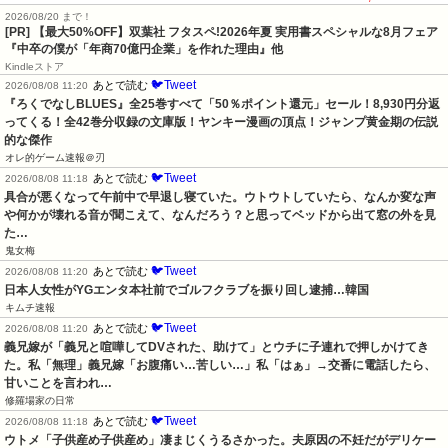
2026/08/20 まで！
[PR]
【最大50%OFF】双葉社 フタスペ!2026年夏 実用書スペシャルな8月フェア
『中卒の僕が「年商70億円企業」を作れた理由』他
Kindleストア
🐦Tweet
あとで読む
2026/08/08 11:20
『ろくでなしBLUES』全25巻すべて「50％ポイント還元」セール！8,930円分返
ってくる！全42巻分収録の文庫版！ヤンキー漫画の頂点！ジャンプ黄金期の伝説
的な傑作
オレ的ゲーム速報＠刃
🐦Tweet
あとで読む
2026/08/08 11:18
具合が悪くなって午前中で早退し寝ていた。ウトウトしていたら、なんか変な声
や何かが壊れる音が聞こえて、なんだろう？と思ってベッドから出て窓の外を見
た…
鬼女梅
🐦Tweet
あとで読む
2026/08/08 11:20
日本人女性がYGエンタ本社前でゴルフクラブを振り回し逮捕…韓国
キムチ速報
🐦Tweet
あとで読む
2026/08/08 11:20
義兄嫁が「義兄と喧嘩してDVされた、助けて」とウチに子連れで押しかけてき
た。私「無理」義兄嫁「お腹痛い…苦しい…」私「はぁ」→交番に電話したら、
甘いことを言われ…
修羅場家の日常
🐦Tweet
あとで読む
2026/08/08 11:18
ウトメ「子供産め子供産め」凄まじくうるさかった。夫原因の不妊だがデリケー