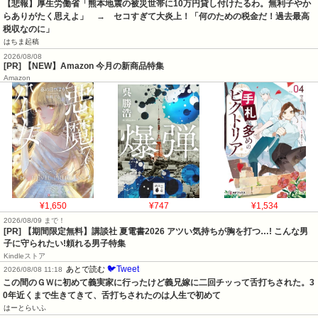
【悲報】厚生労働省「熊本地震の被災世帯に10万円貸し付けたるわ。無利子やか
らありがたく思えよ」　→　セコすぎて大炎上！「何のための税金だ！過去最高
税収なのに」
はちま起稿
2026/08/08
[PR] 【NEW】Amazon 今月の新商品特集
Amazon
¥1,650
¥747
¥1,534
2026/08/09 まで！
[PR] 【期間限定無料】講談社 夏電書2026 アツい気持ちが胸を打つ…! こんな男
子に守られたい!頼れる男子特集
Kindleストア
🐦Tweet
あとで読む
2026/08/08 11:18
この間のＧＷに初めて義実家に行ったけど義兄嫁に二回チッって舌打ちされた。3
0年近くまで生きてきて、舌打ちされたのは人生で初めて
はーとらいふ