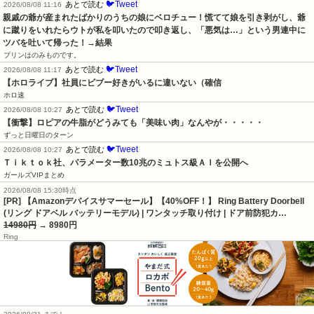
🐦Tweet
あとで読む
2026/08/08 11:16
親戚の爺が産まれたばかりのうちの娘にベロチュー！慌てて娘を引き剥がし、爺
に蹴りをいれたらウトが私を叩いたので叩き返し、「悪気は…」という男連中に
ツバを吐いて帰った！→結果
プリンはのみものです。
🐦Tweet
あとで読む
2026/08/08 11:17
【ホロライブ】社員にビブー好きがいるに違いない（確信
ホロ速
🐦Tweet
あとで読む
2026/08/08 10:27
【衝撃】ロピアの牛脂がどうみても「美味い肉」なんやが・・・・・
ずっと日曜日のターン
🐦Tweet
あとで読む
2026/08/08 10:27
Ｔｉｋｔｏｋ社、パラメーター数10兆のミュトス級ＡＩを公開へ
ガールズVIPまとめ
2026/08/08 15:30時点
[PR] 【Amazonデバイスサマーセール】【40%OFF！】 Ring Battery Doorbell
(リング ドアベル バッテリーモデル) | ワンタッチ取り付け | ドア前防犯カ…
14980円
→ 8980円
Ring