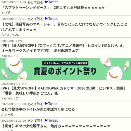
🐦Tweet
あとで読む
2026/08/08 12:00
「スプラトゥーンレイダース」、2周目でもまだ緑茶ｗｗｗｗｗｗ
えび通
🐦Tweet
あとで読む
2026/08/08 10:31
【悲報】仙台育英のマネージャー、首をひねっただけでなぜかウインクしたこと
にされてしまうｗｗｗ
なんJ PRIDE
2026/08/31まで
[PR] 【最大50%OFF】TOブックス TVアニメ放送中!「ヒロイン?聖女?いいえ、
オールワークスメイドです(誇)!」新刊配信フェア
Kindleストア
2026/08/13 まで！
[PR]
【最大50%OFF】KADOKAWA カドサマー2026 第3弾（ビジネス・実用）
『世界一美味しい手抜きごはん』他
Kindleストア
🐦Tweet
あとで読む
2026/08/08 13:08
会社で勤務中のトイレが完全承認許可制になる
ふぇー速
🐦Tweet
あとで読む
2026/08/08 13:09
【画像】JRAの女性騎手さん、陰好みｗｗｗｗｗｗｗｗｗｗｗｗｗｗ