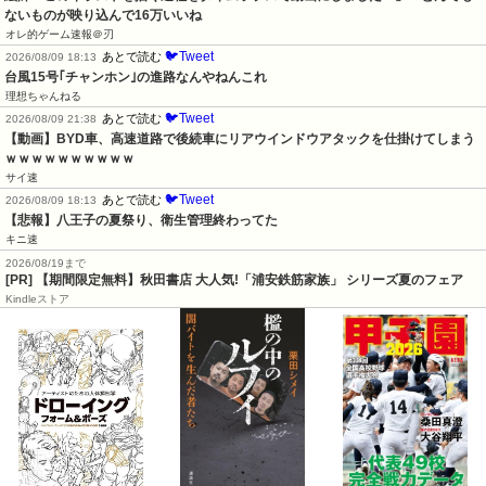
ないものが映り込んで16万いいね
オレ的ゲーム速報＠刃
🐦Tweet
あとで読む
2026/08/09 18:13
台風15号｢チャンホン｣の進路なんやねんこれ
理想ちゃんねる
🐦Tweet
あとで読む
2026/08/09 21:38
【動画】BYD車、高速道路で後続車にリアウインドウアタックを仕掛けてしまう
ｗｗｗｗｗｗｗｗｗｗ
サイ速
🐦Tweet
あとで読む
2026/08/09 18:13
【悲報】八王子の夏祭り、衛生管理終わってた
キニ速
2026/08/19まで
[PR] 【期間限定無料】秋田書店 大人気!「浦安鉄筋家族」 シリーズ夏のフェア
Kindleストア