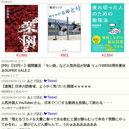
Amazon
¥1,980
¥601
¥1,584
2026/08/16 まで！
[PR]
【33円～】徳間書店 「モン娘」など人気作品が対象 リュウWEB8周年夏休
みSUPER SALE 2
Kindleストア
🐦Tweet
あとで読む
2026/08/09 21:12
【速報】日本の防衛省、ようやく気づいた模様ｗｗｗｗｗ
NEWSまとめもりー
🐦Tweet
あとで読む
2026/08/09 20:00
人気外国人YouTuberさん、日本で〇〇する動画を投稿して終わる・・・
オレ的ゲーム速報＠刃
🐦Tweet
あとで読む
2026/08/09 21:00
女性「増えるワカメを大量に食べて水を飲むと腹が膨らむって本当？実際にやっ
てみるわ」 → 腹がどんどん膨らんで… うわぁあああああああ