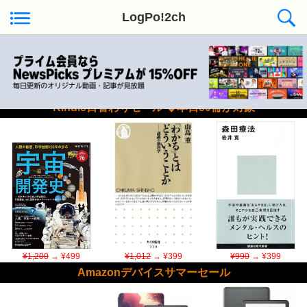
LogPo!2ch
Kindle日替わりセール ◆本日50冊が対象
¥1,200
→ ¥499
¥1,012
→ ¥399
¥990
→ ¥399
Amazonデバイスサマーセール