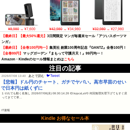
¥8,980
→ ¥7,600
¥42,980
→ ¥34,980
¥32,980
→ ¥27,980
【最終日】【最大50%還元】
3日間限定 マンガ毎週末セール「アツいスポーツマ
ンガ」
【最終日】【全巻100円均一】
集英社 創業100周年記念『GANTZ』全巻100円！
【全巻99円】
マッグガーデン『まもって守護月天！』99円均一！
Amazon・Kindleのセール情報まとめは
こちら
注目の記事
🐦Tweet
あとで読む
2026/07/08 13:40
【悲報】ドル円のチャート、ガチでヤバい。高市早苗のせい
で日本円は紙くずに
1:それでも動く名無し 2026/07/08(水) 08:30:14.26 ID:kzpcsLaV0 何回無理矢理下げてもすぐ戻
ってきてて草…
IT速報
Kindle お得なセール本