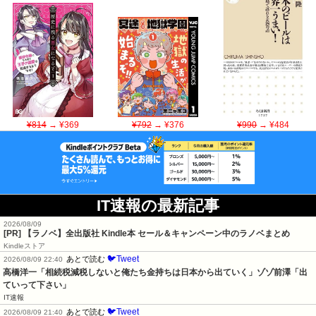
¥814
→ ¥369
¥792
→ ¥376
¥990
→ ¥484
IT速報の最新記事
2026/08/09
[PR] 【ラノベ】全出版社 Kindle本 セール＆キャンペーン中のラノベまとめ
Kindleストア
🐦Tweet
あとで読む
2026/08/09 22:40
高橋洋一「相続税減税しないと俺たち金持ちは日本から出ていく」ゾゾ前澤「出
ていって下さい」
IT速報
🐦Tweet
あとで読む
2026/08/09 21:40