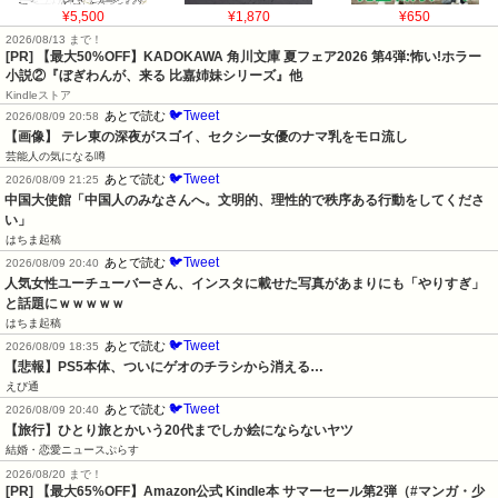
¥5,500
¥1,870
¥650
2026/08/13 まで！
[PR] 【最大50%OFF】KADOKAWA 角川文庫 夏フェア2026 第4弾:怖い!ホラー
小説②『ぼぎわんが、来る 比嘉姉妹シリーズ』他
Kindleストア
🐦Tweet
あとで読む
2026/08/09 20:58
【画像】 テレ東の深夜がスゴイ、セクシー女優のナマ乳をモロ流し
芸能人の気になる噂
🐦Tweet
あとで読む
2026/08/09 21:25
中国大使館「中国人のみなさんへ。文明的、理性的で秩序ある行動をしてくださ
い」
はちま起稿
🐦Tweet
あとで読む
2026/08/09 20:40
人気女性ユーチューバーさん、インスタに載せた写真があまりにも「やりすぎ」
と話題にｗｗｗｗｗ
はちま起稿
🐦Tweet
あとで読む
2026/08/09 18:35
【悲報】PS5本体、ついにゲオのチラシから消える…
えび通
🐦Tweet
あとで読む
2026/08/09 20:40
【旅行】ひとり旅とかいう20代までしか絵にならないヤツ
結婚・恋愛ニュースぷらす
2026/08/20 まで！
[PR]
【最大65%OFF】Amazon公式 Kindle本 サマーセール第2弾（#マンガ・少