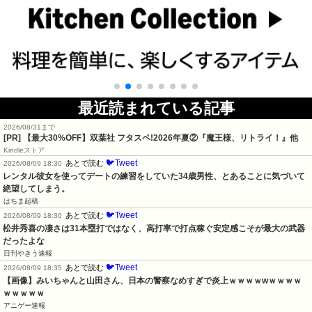
最近読まれている記事
2026/08/31まで
[PR] 【最大30%OFF】双葉社 フタスペ!2026年夏②『魔王様、リトライ！』他
Kindleストア
🐦Tweet
あとで読む
2026/08/09 18:30
レンタル彼女を使ってデートの練習をしていた34歳男性、とあることに気づいて
絶望してしまう。
はちま起稿
🐦Tweet
あとで読む
2026/08/09 18:30
松井秀喜の凄さは31本塁打ではなく、高打率で打点稼ぐ安定感こそが最大の武器
だったよな
日刊やきう速報
🐦Tweet
あとで読む
2026/08/09 18:35
【画像】みいちゃんと山田さん、日本の警察なめすぎで炎上ｗｗｗｗwｗｗｗｗ
ｗｗｗｗｗ
アニゲー速報