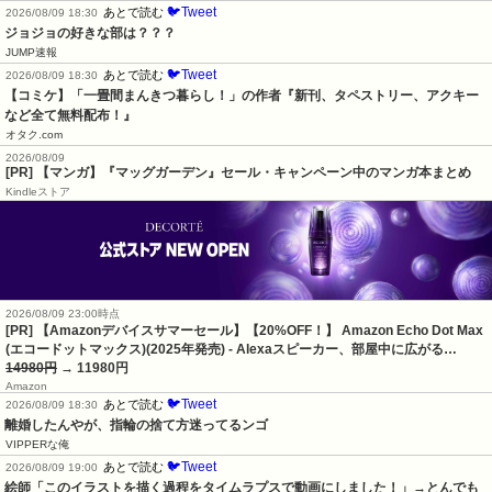
🐦Tweet
あとで読む
2026/08/09 18:30
ジョジョの好きな部は？？？
JUMP速報
🐦Tweet
あとで読む
2026/08/09 18:30
【コミケ】「一畳間まんきつ暮らし！」の作者『新刊、タペストリー、アクキー
など全て無料配布！』
オタク.com
2026/08/09
[PR] 【マンガ】『マッグガーデン』セール・キャンペーン中のマンガ本まとめ
Kindleストア
2026/08/09 23:00時点
[PR] 【Amazonデバイスサマーセール】【20%OFF！】 Amazon Echo Dot Max
(エコードットマックス)(2025年発売) - Alexaスピーカー、部屋中に広がる…
14980円
→ 11980円
Amazon
🐦Tweet
あとで読む
2026/08/09 18:30
離婚したんやが、指輪の捨て方迷ってるンゴ
VIPPERな俺
🐦Tweet
あとで読む
2026/08/09 19:00
絵師「このイラストを描く過程をタイムラプスで動画にしました！」→とんでも