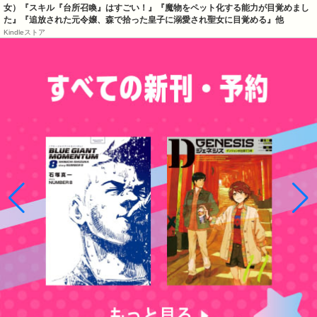
女）『スキル『台所召喚』はすごい！』『魔物をペット化する能力が目覚めまし
た』『追放された元令嬢、森で拾った皇子に溺愛され聖女に目覚める』他
Kindleストア