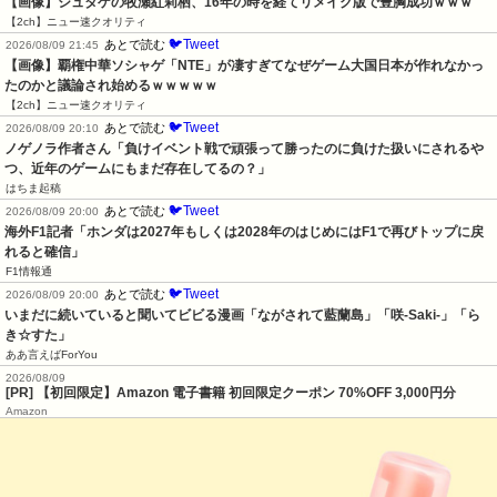
【画像】シュタゲの牧瀬紅莉栖、16年の時を経てリメイク版で豊胸成功ｗｗｗ
【2ch】ニュー速クオリティ
🐦Tweet
あとで読む
2026/08/09 21:45
【画像】覇権中華ソシャゲ「NTE」が凄すぎてなぜゲーム大国日本が作れなかっ
たのかと議論され始めるｗｗｗｗｗ
【2ch】ニュー速クオリティ
🐦Tweet
あとで読む
2026/08/09 20:10
ノゲノラ作者さん「負けイベント戦で頑張って勝ったのに負けた扱いにされるや
つ、近年のゲームにもまだ存在してるの？」
はちま起稿
🐦Tweet
あとで読む
2026/08/09 20:00
海外F1記者「ホンダは2027年もしくは2028年のはじめにはF1で再びトップに戻
れると確信」
F1情報通
🐦Tweet
あとで読む
2026/08/09 20:00
いまだに続いていると聞いてビビる漫画「ながされて藍蘭島」「咲-Saki-」「ら
き☆すた」
ああ言えばForYou
2026/08/09
[PR] 【初回限定】Amazon 電子書籍 初回限定クーポン 70%OFF 3,000円分
Amazon