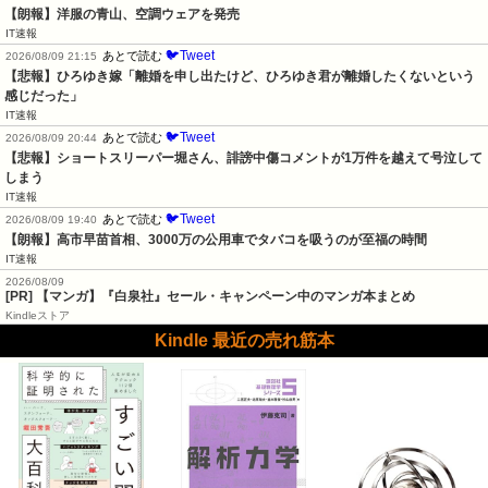
【朗報】洋服の青山、空調ウェアを発売
IT速報
🐦Tweet
あとで読む
2026/08/09 21:15
【悲報】ひろゆき嫁「離婚を申し出たけど、ひろゆき君が離婚したくないという
感じだった」
IT速報
🐦Tweet
あとで読む
2026/08/09 20:44
【悲報】ショートスリーパー堀さん、誹謗中傷コメントが1万件を越えて号泣して
しまう
IT速報
🐦Tweet
あとで読む
2026/08/09 19:40
【朗報】高市早苗首相、3000万の公用車でタバコを吸うのが至福の時間
IT速報
2026/08/09
[PR] 【マンガ】『白泉社』セール・キャンペーン中のマンガ本まとめ
Kindleストア
Kindle 最近の売れ筋本