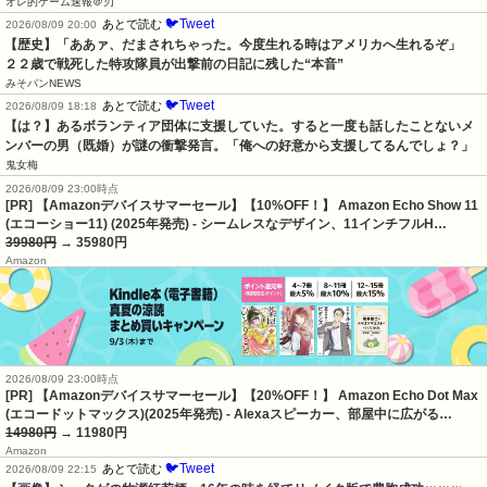
オレ的ゲーム速報＠刃
🐦Tweet
あとで読む
2026/08/09 20:00
【歴史】「ああァ、だまされちゃった。今度生れる時はアメリカへ生れるぞ」　
２２歳で戦死した特攻隊員が出撃前の日記に残した“本音”
みそパンNEWS
🐦Tweet
あとで読む
2026/08/09 18:18
【は？】あるボランティア団体に支援していた。すると一度も話したことないメ
ンバーの男（既婚）が謎の衝撃発言。「俺への好意から支援してるんでしょ？」
鬼女梅
2026/08/09 23:00時点
[PR] 【Amazonデバイスサマーセール】【10%OFF！】 Amazon Echo Show 11
(エコーショー11) (2025年発売) - シームレスなデザイン、11インチフルH…
39980円
→ 35980円
Amazon
2026/08/09 23:00時点
[PR] 【Amazonデバイスサマーセール】【20%OFF！】 Amazon Echo Dot Max
(エコードットマックス)(2025年発売) - Alexaスピーカー、部屋中に広がる…
14980円
→ 11980円
Amazon
🐦Tweet
あとで読む
2026/08/09 22:15