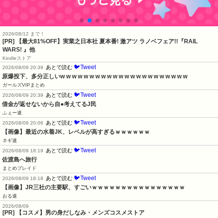
2026/08/12 まで！
[PR] 【最大81%OFF】実業之日本社 夏本番! 激アツ ラノベフェア!!『RAIL
WARS! 』他
Kindleストア
🐦Tweet
あとで読む
2026/08/09 20:39
原爆投下、多分正しいw w w w w w w w w w w w w w w w w w w w w w
ガールズVIPまとめ
🐦Tweet
あとで読む
2026/08/09 20:39
借金が返せないから自●考えてるJ民
ふぇー速
🐦Tweet
あとで読む
2026/08/09 20:06
【画像】最近の水着JK、レベルが高すぎるｗｗｗｗｗｗ
ネギ速
🐦Tweet
あとで読む
2026/08/09 18:19
佐渡島へ旅行
まとめブレイド
🐦Tweet
あとで読む
2026/08/09 18:18
【画像】JR三社の主要駅、すごいｗｗｗｗｗｗｗｗｗｗｗｗｗｗｗｗ
おる速
2026/08/09
[PR] 【コスメ】男の身だしなみ・メンズコスメストア