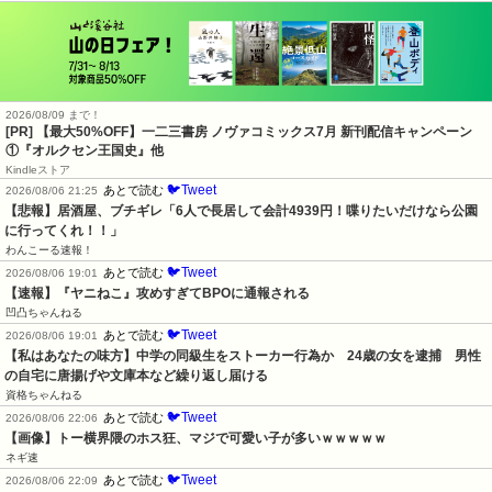
2026/08/09 まで！
[PR] 【最大50%OFF】一二三書房 ノヴァコミックス7月 新刊配信キャンペーン
①『オルクセン王国史』他
Kindleストア
🐦Tweet
あとで読む
2026/08/06 21:25
【悲報】居酒屋、ブチギレ「6人で長居して会計4939円！喋りたいだけなら公園
に行ってくれ！！」
わんこーる速報！
🐦Tweet
あとで読む
2026/08/06 19:01
【速報】『ヤニねこ』攻めすぎてBPOに通報される
凹凸ちゃんねる
🐦Tweet
あとで読む
2026/08/06 19:01
【私はあなたの味方】中学の同級生をストーカー行為か　24歳の女を逮捕　男性
の自宅に唐揚げや文庫本など繰り返し届ける
資格ちゃんねる
🐦Tweet
あとで読む
2026/08/06 22:06
【画像】トー横界隈のホス狂、マジで可愛い子が多いｗｗｗｗｗ
ネギ速
🐦Tweet
あとで読む
2026/08/06 22:09