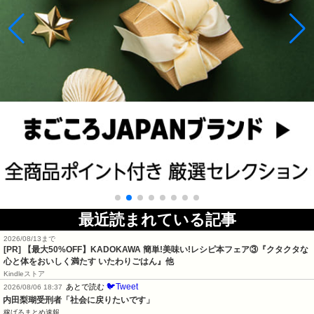
最近読まれている記事
2026/08/13まで
[PR] 【最大50%OFF】KADOKAWA 簡単!美味い!レシピ本フェア③『クタクタな
心と体をおいしく満たす いたわりごはん』他
Kindleストア
🐦Tweet
あとで読む
2026/08/06 18:37
内田梨瑚受刑者「社会に戻りたいです」
稼げるまとめ速報