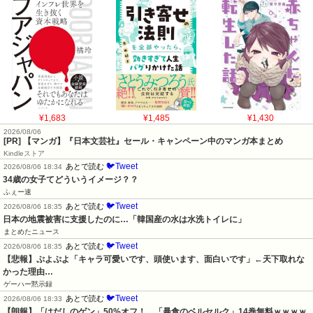
¥1,683
¥1,485
¥1,430
2026/08/06
[PR] 【マンガ】『日本文芸社』セール・キャンペーン中のマンガ本まとめ
Kindleストア
🐦Tweet
あとで読む
2026/08/06 18:34
34歳の女子てどういうイメージ？？
ふぇー速
🐦Tweet
あとで読む
2026/08/06 18:35
日本の地震被害に支援したのに…「韓国産の水は水洗トイレに」
まとめたニュース
🐦Tweet
あとで読む
2026/08/06 18:35
【悲報】ぷよぷよ「キャラ可愛いです、頭使います、面白いです」←天下取れな
かった理由…
ゲーハー黙示録
🐦Tweet
あとで読む
2026/08/06 18:33
【朗報】「はだしのゲン」50%オフ！　「暴食のベルセルク」14巻無料ｗｗｗｗ