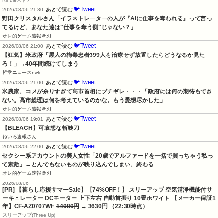
Kindleストア
🐦Tweet
あとで読む
2026/08/06 21:30
野田クリスタルさん「イラストレーターの人が『AIに仕事を奪われる』って言っ
てるけど、あなた達は"仕事を奪う側"じゃない？」
オレ的ゲーム速報＠刃
🐦Tweet
あとで読む
2026/08/06 21:00
【狂気】米政府「黒人の梅毒患者399人を治療せず放置したらどうなるか見た
ろ！」→40年間続けてしまう
哲学ニュースnwk
🐦Tweet
あとで読む
2026/08/06 21:00
米農家、コメが余りすぎて高市首相にブチギレ・・・「政府には何の期待もでき
ない。高市総理は何を考えているのかな。もう愛想尽かした」
オレ的ゲーム速報＠刃
🐦Tweet
あとで読む
2026/08/06 19:01
【BLEACH】可哀想な斬魄刀
ねいろ速報さん
🐦Tweet
あとで読む
2026/08/06 22:00
セクシー系アカウントの美人女性「20歳でアルファードを一括で買っちゃう私っ
て素敵」→とんでもないものが映り込んでしまい、終わる
オレ的ゲーム速報＠刃
2026/08/06
[PR] 【暮らし応援サマーSale】【74%OFF！】 スリーアップ 空気清浄機能付サ
ーキュレーター DCモーター 上下左右 自動首振り 10畳ホワイト 【メーカー保証1
年】CF-AZ0707WH
14080円
→ 3630円 （22:30時点）
スリーアップ(Three Up)