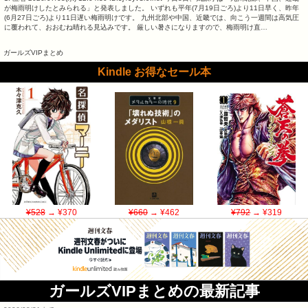
が梅雨明けしたとみられる」と発表しました。 いずれも平年(7月19日ごろ)より11日早く、昨年
(6月27日ごろ)より11日遅い梅雨明けです。 九州北部や中国、近畿では、向こう一週間は高気圧
に覆われて、おおむね晴れる見込みです。 厳しい暑さになりますので、梅雨明け直…
ガールズVIPまとめ
Kindle お得なセール本
¥528
→ ¥370
¥660
→ ¥462
¥792
→ ¥319
ガールズVIPまとめの最新記事