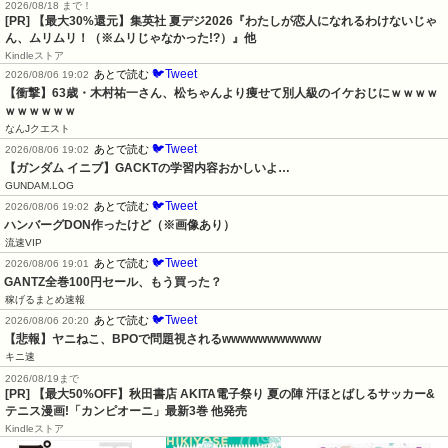
2026/08/18 まで！
[PR]
【最大30%還元】集英社 夏デジ2026『わたしが恋人になれるわけないじゃ
ん、ムリムリ！（※ムリじゃなかった!?）』他
Kindleストア
🐦Tweet
あとで読む
2026/08/06 19:02
【衝撃】63歳・木村祐一さん、松ちゃんより痩せて別人級のイケおじにｗｗｗｗ
ｗｗｗｗｗｗ
なんJクエスト
🐦Tweet
あとで読む
2026/08/06 19:02
【ガンダム イニブ】GACKTの学習内容おかしいよ…
GUNDAM.LOG
🐦Tweet
あとで読む
2026/08/06 19:02
ハンバーグDON作ったけど（※画像あり）
流速VIP
🐦Tweet
あとで読む
2026/08/06 19:01
GANTZ全巻100円セール、もう買った？
稼げるまとめ速報
🐦Tweet
あとで読む
2026/08/06 20:20
【悲報】ヤニねこ、BPOで問題視されるwwwwwwwwwww
キニ速
2026/08/19まで
[PR] 【最大50%OFF】秋田書店 AKITA電子祭り 夏の陣 汗ほとばしるサッカー&
テニス漫画!「カンピオーニ」最新3巻 他発売
Kindleストア