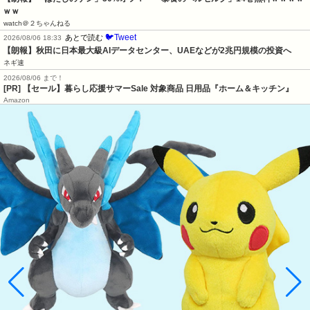
ｗｗ
watch＠２ちゃんねる
🐦Tweet
あとで読む
2026/08/06 18:33
【朗報】秋田に日本最大級AIデータセンター、UAEなどが2兆円規模の投資へ
ネギ速
2026/08/06 まで！
[PR]
【セール】暮らし応援サマーSale 対象商品 日用品『ホーム＆キッチン』
Amazon