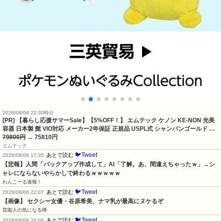
2026/08/06 22:30時点
[PR] 【暮らし応援サマーSale】【5%OFF！】 エムテック ケノン KE-NON 光美
容器 日本製 髭 VIO対応 メーカー2年保証 正規品 USPL式 シャンパンゴールド …
79800円
→ 75810円
エムテック
🐦Tweet
あとで読む
2026/08/06 17:35
【悲報】人間「バックアップ作成して」AI「了解。あ、間違えちゃったｗ」→シ
ャレにならないやらかしで終わるｗｗｗｗｗ
わんこーる速報！
🐦Tweet
あとで読む
2026/08/06 22:07
【画像】 セクシー女優・谷原希美、ナマ乳が最高にヌケるぞ
芸能人の気になる噂
🐦Tweet
あとで読む
2026/08/06 20:00