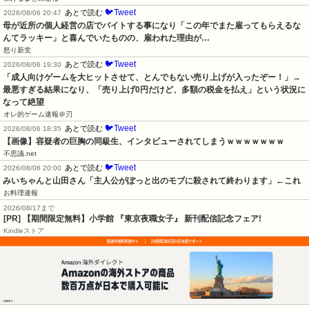
🐦Tweet
あとで読む
2026/08/06 20:47
母が近所の個人経営の店でバイトする事になり「この年でまた雇ってもらえるな
んてラッキー」と喜んでいたものの、雇われた理由が…
怒り新党
🐦Tweet
あとで読む
2026/08/06 19:30
「成人向けゲームを大ヒットさせて、とんでもない売り上げが入ったぞー！」→
最悪すぎる結果になり、「売り上げ0円だけど、多額の税金を払え」という状況に
なって絶望
オレ的ゲーム速報＠刃
🐦Tweet
あとで読む
2026/08/06 18:35
【画像】容疑者の巨胸の同級生、インタビューされてしまうｗｗｗｗｗｗｗ
不思議.net
🐦Tweet
あとで読む
2026/08/06 20:00
みいちゃんと山田さん「主人公がぽっと出のモブに殺されて終わります」←これ
お料理速報
2026/08/17まで
[PR] 【期間限定無料】小学館 『東京夜職女子』 新刊配信記念フェア!
Kindleストア