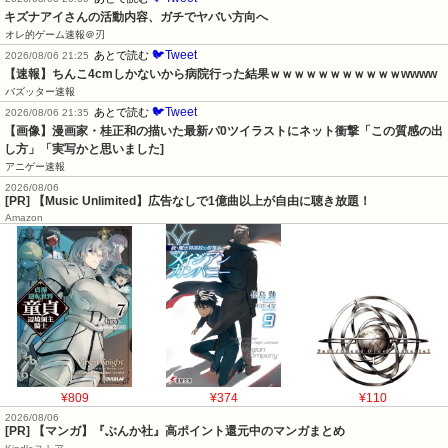
キズナアイさんの活動内容、ガチでヤバい方向へ
オレ的ゲーム速報＠刃
🐦Tweet
あとで読む
2026/08/06 21:25
【速報】ちんこ4cmしかないから病院行った結果ｗｗｗｗｗｗｗｗｗｗｗwwww
バズッター速報
🐦Tweet
あとで読む
2026/08/06 21:35
【画像】漫画家・桂正和の描いた最新パ0ツイラストにネット衝撃「この質感の出
し方」「実写かと思いました]
アニゲー速報
2026/08/06
[PR] 【Music Unlimited】広告なしで1億曲以上が自由に聴き放題！
Amazon
¥809
¥374
¥110
2026/08/06
[PR] 【マンガ】『ぶんか社』高ポイント還元中のマンガまとめ