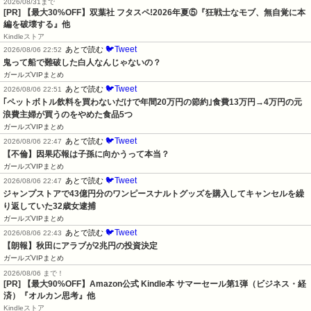
2026/08/31まで
[PR] 【最大30%OFF】双葉社 フタスペ!2026年夏⑤『狂戦士なモブ、無自覚に本
編を破壊する』他
Kindleストア
🐦Tweet
あとで読む
2026/08/06 22:52
鬼って船で難破した白人なんじゃないの？
ガールズVIPまとめ
🐦Tweet
あとで読む
2026/08/06 22:51
｢ペットボトル飲料を買わないだけで年間20万円の節約｣食費13万円→4万円の元
浪費主婦が買うのをやめた食品5つ
ガールズVIPまとめ
🐦Tweet
あとで読む
2026/08/06 22:47
【不倫】因果応報は子孫に向かうって本当？
ガールズVIPまとめ
🐦Tweet
あとで読む
2026/08/06 22:47
ジャンプストアで43億円分のワンピースナルトグッズを購入してキャンセルを繰
り返していた32歳女逮捕
ガールズVIPまとめ
🐦Tweet
あとで読む
2026/08/06 22:43
【朗報】秋田にアラブが2兆円の投資決定
ガールズVIPまとめ
2026/08/06 まで！
[PR]
【最大90%OFF】Amazon公式 Kindle本 サマーセール第1弾（ビジネス・経
済）『オルカン思考』他
Kindleストア