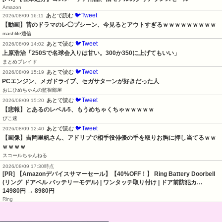
Amazon
🐦Tweet
あとで読む
2026/08/09 16:11
【動画】昔のドラマのレ◯プシーン、今見るとアウトすぎるｗｗｗｗｗｗｗｗｗ
mashlife通信
🐦Tweet
あとで読む
2026/08/09 14:02
上原浩治「250Sで名球会入りは甘い。300か350に上げてもいい」
まとめブレイド
🐦Tweet
あとで読む
2026/08/09 15:19
PCエンジン、メガドライブ、セガサターンが好きだった人
おにひめちゃんの監視部屋
🐦Tweet
あとで読む
2026/08/09 15:20
【悲報】とあるのレベル5、もうめちゃくちゃｗｗｗｗｗ
ぴこ速
🐦Tweet
あとで読む
2026/08/09 12:40
【画像】吉岡里帆さん、アドリブで相手役俳優の手を取りお胸に押し当てるｗｗ
ｗｗｗｗ
スコールちゃんねる
2026/08/09 17:30時点
[PR] 【Amazonデバイスサマーセール】【40%OFF！】 Ring Battery Doorbell
(リング ドアベル バッテリーモデル) | ワンタッチ取り付け | ドア前防犯カ…
14980円
→ 8980円
Ring