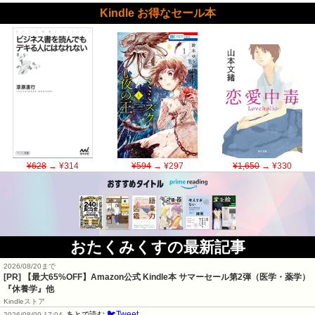
Kindle お得なセール本
¥628
→ ¥314
¥594
→ ¥297
¥1,650
→ ¥330
おたくみくすの最新記事
2026/08/20まで
[PR]
【最大65%OFF】Amazon公式 Kindle本 サマーセール第2弾（医学・薬学）
『休養学』他
Kindleストア
🐦Tweet
あとで読む
2026/08/09 17:04