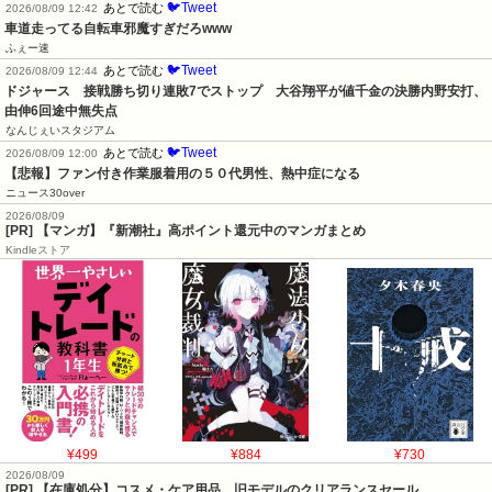
🐦Tweet
あとで読む
2026/08/09 12:42
車道走ってる自転車邪魔すぎだろwww
ふぇー速
🐦Tweet
あとで読む
2026/08/09 12:44
ドジャース　接戦勝ち切り連敗7でストップ　大谷翔平が値千金の決勝内野安打、
由伸6回途中無失点
なんじぇいスタジアム
🐦Tweet
あとで読む
2026/08/09 12:00
【悲報】ファン付き作業服着用の５０代男性、熱中症になる
ニュース30over
2026/08/09
[PR] 【マンガ】『新潮社』高ポイント還元中のマンガまとめ
Kindleストア
¥499
¥884
¥730
2026/08/09
[PR] 【在庫処分】コスメ・ケア用品、旧モデルのクリアランスセール