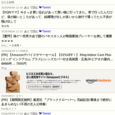
はちま起稿
🐦Tweet
あとで読む
2026/08/09 12:39
【DQNママ】今さっき買い忘れがあって買い物に行ってきた。車で行ったんだけ
ど、道が細いところがあって、結構飛び出しが多いから徐行で通ってたら子供が
飛び出して
鬼女梅
🐦Tweet
あとで読む
2026/08/09 12:35
【驚愕】格ゲー世界大会で謎のパキスタン人が韓国最強プレーヤーを倒して優勝
ｗｗｗｗ
わんこーる速報！
2026/08/09 17:30時点
[PR] 【Amazonデバイスサマーセール】【15%OFF！】 Ring Indoor Cam Plus
(リング インドアカム プラス) | レンズカバー付き高画質・広角2Kビデオの屋内…
8980円
→ 7600円
Ring
2026/08/17 まで！
[PR] 【期間限定無料】集英社 『ブラッククローバー』完結記念!最後まで絶対に
あきらめない!不屈の主人公特集!
Kindleストア
🐦Tweet
あとで読む
2026/08/09 17:08