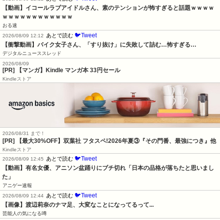
【動画】イコールラブアイドルさん、素のテンションが怖すぎると話題ｗｗｗｗ
ｗｗｗｗｗｗｗｗｗｗｗｗ
おる速
🐦Tweet
あとで読む
2026/08/09 12:12
【衝撃動画】バイク女子さん、「すり抜け」に失敗して詰む…怖すぎる…
デジタルニューススレッド
2026/08/09
[PR] 【マンガ】Kindle マンガ本 33円セール
Kindleストア
2026/08/31 まで！
[PR] 【最大30%OFF】双葉社 フタスペ!2026年夏③『その門番、最強につき』他
Kindleストア
🐦Tweet
あとで読む
2026/08/09 12:45
【動画】有名女優、アニソン盆踊りにブチ切れ「日本の品格が落ちたと思いまし
た」
アニゲー速報
🐦Tweet
あとで読む
2026/08/09 12:44
【画像】渡辺莉奈のナマ足、大変なことになってるって...
芸能人の気になる噂