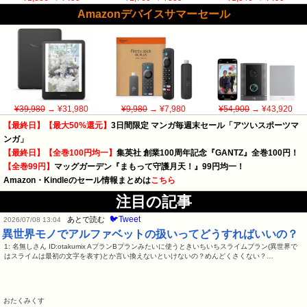
Amazonデバイスサマーセール
¥39,980
→ ¥31,980
¥9,980
→ ¥7,980
¥54,900
→ ¥43,920
【最終日】【最大50%還元】
3日間限定 マンガ毎週末セール「アツいスポーツマ
ンガ」
【最終日】【全巻100円均一】
集英社 創業100周年記念『GANTZ』全巻100円！
【全巻99円】
マッグガーデン『まもって守護月天！』99円均一！
Amazon・Kindleのセール情報まとめは
こちら
注目の記事
🐦Tweet
あとで読む
2026/07/08 13:04
異世界モノでアルファベットの扱いってどうすればいいの？
1: 名無しさん ID:otakumix AプランBプランみたいに使うときいちいちスライムプラン(異世界で
はスライムは最初の文字を表す)とか言い換えないといけないの？めんどくさくない？…
おたくみくす