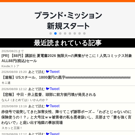
最近読まれている記事
2026/08/21まで
[PR]
【88円】講談社 夏電書2026 無限大∞の興奮がそこに！人気コミックス対象
ALL88円(税込)セール
Kindleストア
🐦Tweet
あとで読む
2026/08/09 15:20
【速報】USスチール、1800億円の黒字wwwwwwwwwwwwwwwwwwwwwwww
キニ速
🐦Tweet
あとで読む
2026/08/09 12:12
【悲報】 中日・井上監督、頭部に前方後円墳が発見される
なんJ（まとめては）いかんのか？
🐦Tweet
あとで読む
2026/08/09 13:19
赤信号で追突してきた加害女性、降りてこず謝罪ポーズ→「わざとじゃないのに
保険使うの！？」と大号泣ｗｗ被害者の私を悪者扱いし、旦那まで「妻を強く言
わないで」と庇い出す地獄の事故現場
スカッと王国！
🐦Tweet
あとで読む
2026/08/09 12:12