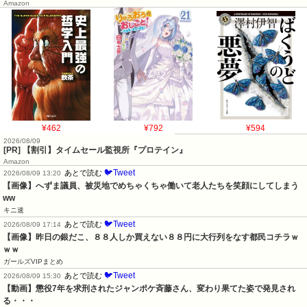
Amazon
¥462
¥792
¥594
2026/08/09
[PR] 【割引】タイムセール監視所『プロテイン』
Amazon
🐦Tweet
あとで読む
2026/08/09 13:20
【画像】へずま議員、被災地でめちゃくちゃ働いて老人たちを笑顔にしてしまう
ww
キニ速
🐦Tweet
あとで読む
2026/08/09 17:14
【画像】昨日の銀だこ、８８人しか買えない８８円に大行列をなす都民コチラｗ
ｗｗ
ガールズVIPまとめ
🐦Tweet
あとで読む
2026/08/09 15:30
【動画】懲役7年を求刑されたジャンポケ斉藤さん、変わり果てた姿で発見され
る・・・