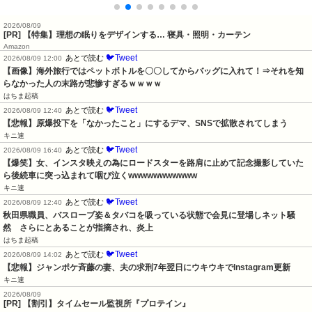
2026/08/09
[PR] 【特集】理想の眠りをデザインする… 寝具・照明・カーテン
Amazon
🐦Tweet
あとで読む
2026/08/09 12:00
【画像】海外旅行ではペットボトルを〇〇してからバッグに入れて！⇒それを知
らなかった人の末路が悲惨すぎるｗｗｗｗ
はちま起稿
🐦Tweet
あとで読む
2026/08/09 12:40
【悲報】原爆投下を「なかったこと」にするデマ、SNSで拡散されてしまう
キニ速
🐦Tweet
あとで読む
2026/08/09 16:40
【爆笑】女、インスタ映えの為にロードスターを路肩に止めて記念撮影していた
ら後続車に突っ込まれて咽び泣くwwwwwwwwwww
キニ速
🐦Tweet
あとで読む
2026/08/09 12:40
秋田県職員、バスローブ姿＆タバコを吸っている状態で会見に登場しネット騒
然　さらにとあることが指摘され、炎上
はちま起稿
🐦Tweet
あとで読む
2026/08/09 14:02
【悲報】ジャンポケ斉藤の妻、夫の求刑7年翌日にウキウキでInstagram更新
キニ速
2026/08/09
[PR] 【割引】タイムセール監視所『プロテイン』