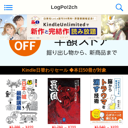
LogPo!2ch
Kindle日替わりセール ◆本日50冊が対象
¥1,386
→ ¥499
¥1,760
→ ¥399
¥1,540
→ ¥499