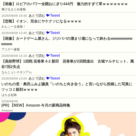
【画像】ロピアのパワー全開おにぎり444円　魅力的すぎて草ｗｗｗｗｗｗｗ
稼げるまとめ速報
🐦Tweet
あとで読む
2026/08/09 16:45
【悲報】イオン、完全にヤケクソになるｗｗｗｗ
わんこーる速報！
🐦Tweet
あとで読む
2026/08/09 13:45
【画像】カードゲーム屋さん、ジジババの溜まり場になって終わるwwwwwwww
wwww
アニゲー速報
🐦Tweet
あとで読む
2026/08/09 13:19
【高校野球】1回戦 花巻東 4-2 新田　花巻東が2回戦進出　古城マルチヒット、萬
谷7回2失点
なんじぇいスタジアム
🐦Tweet
あとで読む
2026/08/09 13:00
いのちの党・奥田ふみよ議員「いのちと向き合う」と言いながら投稿した写真に
ツッコミ殺到ｗｗｗｗ
はちま起稿
2026/08/09
[PR] 【NEW】Amazon 今月の新商品特集
Amazon