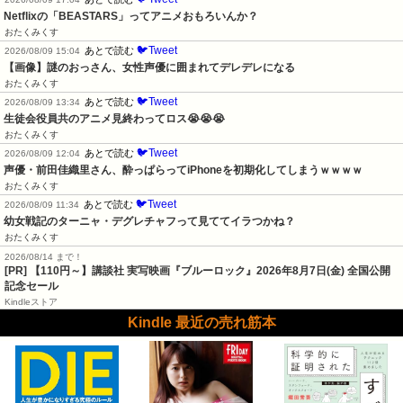
Netflixの「BEASTARS」ってアニメおもろいんか？
おたくみくす
🐦Tweet
あとで読む
2026/08/09 15:04
【画像】謎のおっさん、女性声優に囲まれてデレデレになる
おたくみくす
🐦Tweet
あとで読む
2026/08/09 13:34
生徒会役員共のアニメ見終わってロス😭😭😭
おたくみくす
🐦Tweet
あとで読む
2026/08/09 12:04
声優・前田佳織里さん、酔っぱらってiPhoneを初期化してしまうｗｗｗｗ
おたくみくす
🐦Tweet
あとで読む
2026/08/09 11:34
幼女戦記のターニャ・デグレチャフって見ててイラつかね？
おたくみくす
2026/08/14 まで！
[PR]
【110円～】講談社 実写映画『ブルーロック』2026年8月7日(金) 全国公開
記念セール
Kindleストア
Kindle 最近の売れ筋本