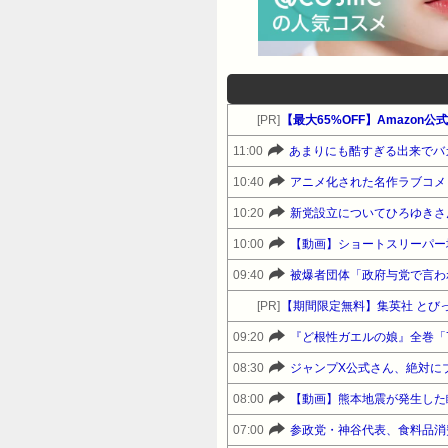
[PR]
【最大65%OFF】Amazon
11:00
あまりにも酷すぎる出来でバ
10:40
10:20
10:00
【動画】ショートスリーパー
09:40
被爆者団体「政府与党で言わ
[PR]
【期間限定無料】集英社 とび
09:20
08:30
ジャンプX公式さん、絶対に
08:00
【動画】熊本地震が発生した
07:00
参政党・神谷代表、食料品消