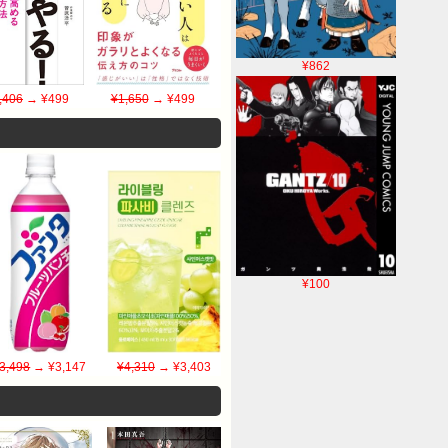
¥862
,406
→ ¥499
¥1,650
→ ¥499
¥100
3,498
→ ¥3,147
¥4,310
→ ¥3,403