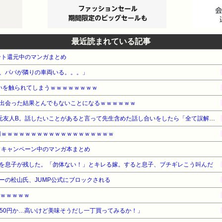
最近読まれている記事
ント還元中のマンガまとめ
、パパが隣りの車両いる。。。」
いを触られてしまうｗｗｗｗｗｗｗｗ
出会った結果とんでもないことになるｗｗｗｗｗｗ
いじめの主犯Aと取り巻きの元友人B。話したいことがあると言って先生含めた話し合いをしたら「全て誤解。私達は何もしてない」と言い出した
0円ｗｗｗｗｗｗｗｗｗｗｗｗｗｗｗｗｗｗｗ
・キャンペーン中のマンガ本まとめ
を息子が残した。「勿体ない！」とキレる嫁。すると息子、ブチギレこう叫んだ
ーの松山氏、JUMP公式にブロックされる
ｗｗｗｗｗｗ
で250円か…高いけど美味そうだし一丁買ってみるか！」