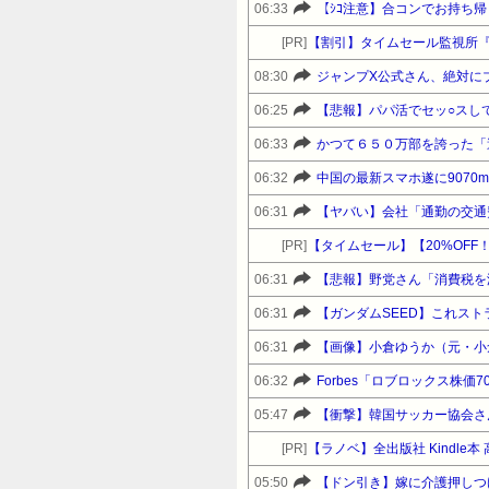
06:33
[PR]
【割引】タイムセール監視所
08:30
ジャンプX公式さん、絶対に
06:25
【悲報】パパ活でセッ○スし
06:33
かつて６５０万部を誇った「
06:32
中国の最新スマホ遂に9070
06:31
【ヤバい】会社「通勤の交通
[PR]
06:31
06:31
【ガンダムSEED】これス
06:31
【画像】小倉ゆうか（元・小
06:32
Forbes「ロブロックス株価
05:47
【衝撃】韓国サッカー協会さ
[PR]
【ラノベ】全出版社 Kindle
05:50
【ドン引き】嫁に介護押しつ