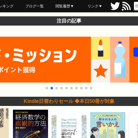
ンキング
ブログ一覧
閲覧履歴▼
リンク▼
ブックマーク
最近読んだ
あとで読む
ネットスーパー
飲食店舗用品
セール情報
注目の記事
Kindle日替わりセール ◆本日50冊が対象