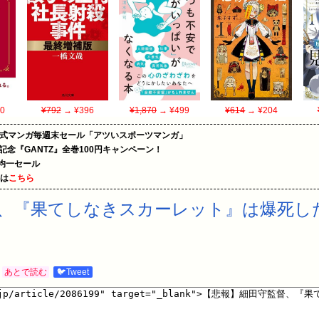
0
¥792
→ ¥396
¥1,870
→ ¥499
¥614
→ ¥204
on公式マンガ毎週末セール「アツいスポーツマンガ」
年記念『GANTZ』全巻100円キャンペーン！
円均一セール
めは
こちら
、『果てしなきスカーレット』は爆死し
あとで読む
🐦Tweet