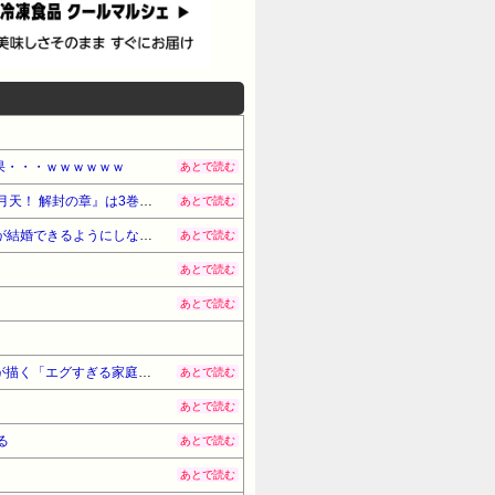
果・・・ｗｗｗｗｗｗ
あとで読む
アニメ化された名作ラブコメ『まもって守護月天！』が「全巻99円」の激安セール開催！！続編『まもって守護月天！ 解封の章』は3巻まで無料に！！
あとで読む
新党設立についてひろゆきさん「公約守らなかったら給料を差し押さえて市民に配ります」「平均的な収入の人が結婚できるようにしなければならない」
あとで読む
あとで読む
あとで読む
『ど根性ガエルの娘』全巻「70％オフ」セール！全7巻「5,313円」→「1,589円」！『ど根性ガエル』作者の娘が描く「エグすぎる家庭崩壊の実話」ネットを騒然とさせた問題作
あとで読む
あとで読む
る
あとで読む
あとで読む