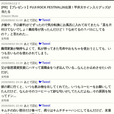
2026/08/13まで
[PR] 【プレゼント】FUJI ROCK FESTIVAL26出演！平井大サイン入りグッズが
当たる
Amazon Music
🐦Tweet
あとで読む
2026/08/02 01:00
夕飯中、子(2歳半)がぐずったので気分転換にお風呂に入れて出てきたら「皿を片
付けてないでしょ！義祖母が洗ったんだけど！？なめてるの？バカにしてる
の？」と言われた…
女性様
🐦Tweet
あとで読む
2026/08/02 00:29
義理家族が物持ちよくて、私が持ってきた毛布やおもちゃを使おうとしても、い
つも古いものを使わされてしまう。
女性様
🐦Tweet
あとで読む
2026/08/01 23:29
父が仮想通貨投資にハマって退職金をつぎ込んでいる…なんとか止めさせたいの
だが。
女性様
🐦Tweet
あとで読む
2026/08/01 23:19
彼の家に行くと、いつも飲み物を出してくれてた。いつもコーヒーをお願いして
たんだけど、なんかそのコーヒーって妙な匂いがしてたんだよね…その原因を知
ってドン…
女性様
🐦Tweet
あとで読む
2026/08/01 22:49
キムチの白い部分だけ食べて、残りはキムチチャーハンにしてるんだけど、友達