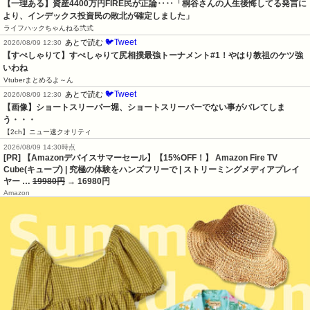
【一理ある】資産4400万円FIRE民が正論‥‥「桐谷さんの人生後悔してる発言に
より、インデックス投資民の敗北が確定しました」
ライフハックちゃんねる弐式
🐦Tweet
あとで読む
2026/08/09 12:30
【すぺしゃりて】すぺしゃりて尻相撲最強トーナメント#1！やはり教祖のケツ強
いわね
Vtuberまとめるよ～ん
🐦Tweet
あとで読む
2026/08/09 12:30
【画像】ショートスリーパー堀、ショートスリーパーでない事がバレてしま
う・・・
【2ch】ニュー速クオリティ
2026/08/09 14:30時点
[PR] 【Amazonデバイスサマーセール】【15%OFF！】 Amazon Fire TV
Cube(キューブ) | 究極の体験をハンズフリーで | ストリーミングメディアプレイ
ヤー …
19980円
→ 16980円
Amazon