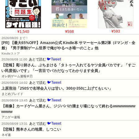
¥1,540
¥598
¥593
2026/08/20 まで！
[PR]
【最大65%OFF】Amazon公式 Kindle本 サマーセール第2弾（#マンガ・全
般）『男子禁制ゲーム世界で俺がやるべき唯一のこと』他
Kindleストア
🐦Tweet
あとで読む
2026/08/09 11:00
【悲報】彫り師さん、ぶちまける「タトゥー入れてるヤツ全員バカです」「すご
い民度低いです」「一言目でバカだなってわかります全員」
オレ的ゲーム速報＠刃
🐦Tweet
あとで読む
2026/08/09 14:02
上原浩治「250Sで名球会入りは甘い。300か350に上げてもいい」
まとめブレイド
🐦Tweet
あとで読む
2026/08/09 13:45
【画像】カードゲーム屋さん、ジジババの溜まり場になって終わるwwwwwwww
wwww
アニゲー速報
🐦Tweet
あとで読む
2026/08/09 13:31
【悲報】熊本さんの地震、しつこい
ネギ速