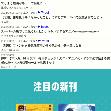
てしまう動画がネットで話題に → ………
政経ワロスまとめニュース♪
🐦Tweet
あとで読む
2026/08/09 12:40
【悲報】原爆投下を「なかったこと」にするデマ、SNSで拡散されてしまう
キニ速
🐦Tweet
あとで読む
2026/08/09 11:07
スーパーの裏でヤニ吸う2人とかいうヤバすぎるアニメwwwwwwwwwww
異世界転生まとめ速報
🐦Tweet
あとで読む
2026/08/09 12:00
【悲報】ファン付き作業服着用の５０代男性、熱中症になる
ニュース30over
2026/08/09
[PR] 【マンガ】99円以下・毎日チェック！周年・アニメ化・ドラマ化で始まる突
然の原作マンガ格安セールを見逃すな！
Kindleストア