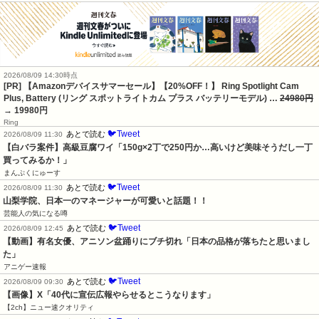
2026/08/09 14:30時点
[PR] 【Amazonデバイスサマーセール】【20%OFF！】 Ring Spotlight Cam
Plus, Battery (リング スポットライトカム プラス バッテリーモデル) …
24980円
→ 19980円
Ring
🐦Tweet
あとで読む
2026/08/09 11:30
【白バラ案件】高級豆腐ワイ「150g×2丁で250円か…高いけど美味そうだし一丁
買ってみるか！」
まんぷくにゅーす
🐦Tweet
あとで読む
2026/08/09 11:30
山梨学院、日本一のマネージャーが可愛いと話題！！
芸能人の気になる噂
🐦Tweet
あとで読む
2026/08/09 12:45
【動画】有名女優、アニソン盆踊りにブチ切れ「日本の品格が落ちたと思いまし
た」
アニゲー速報
🐦Tweet
あとで読む
2026/08/09 09:30
【画像】X「40代に宣伝広報やらせるとこうなります」
【2ch】ニュー速クオリティ