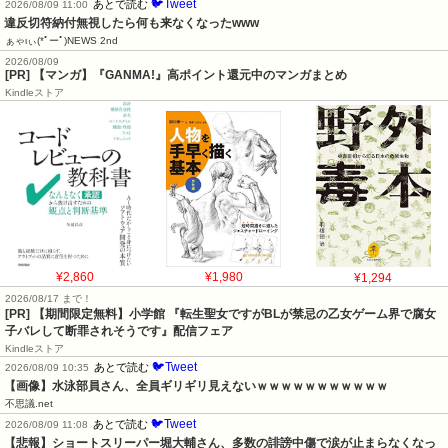
🐦Tweet
あとで読む
2026/08/09 11:00
違反切符納付無視したら何も来なくなったwww
ぁゃιぃ(*ﾟーﾟ)NEWS 2nd
2026/08/09
[PR] 【マンガ】『GANMA!』高ポイント還元中のマンガまとめ
Kindleストア
¥2,860
¥1,980
¥1,294
2026/08/17 まで！
[PR] 【期間限定無料】小学館 『転生聖女ですがBLが禁忌の乙女ゲーム界で腐女
子バレして断罪されそうです』配信フェア
Kindleストア
🐦Tweet
あとで読む
2026/08/09 10:35
【画像】水泳部員さん、全員ギリギリ見えないｗｗｗｗｗｗｗｗｗｗｗ
不思議.net
🐦Tweet
あとで読む
2026/08/09 11:08
【悲報】ショートスリーパー堀大輔さん、多数の誹謗中傷で涙が止まらなくなっ