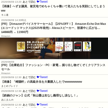
🐦Tweet
あとで読む
2026/08/09 13:20
【画像】へずま議員、被災地でめちゃくちゃ働いて老人たちを笑顔にしてしまう
ww
キニ速
2026/08/09 14:30時点
[PR] 【Amazonデバイスサマーセール】【20%OFF！】 Amazon Echo Dot Max
(エコードットマックス)(2025年発売) - Alexaスピーカー、部屋中に広がる…
14980円
→ 11980円
Amazon
2026/08/09
[PR] 【在庫処分】ファッション・PC・家電… 掘り出し物ぞくぞくクリアランス
セール
Amazon
🐦Tweet
あとで読む
2026/08/09 12:30
【画像】「崎陽軒」の高級弁当を大量購入したでwwwwwwww
まとめブレイド
🐦Tweet
あとで読む
2026/08/09 12:30
【鉄鍋のジャン】公式「秋山醤は友なし義理なし涙なし！」
あにまんch
🐦Tweet
あとで読む
2026/08/09 12:30