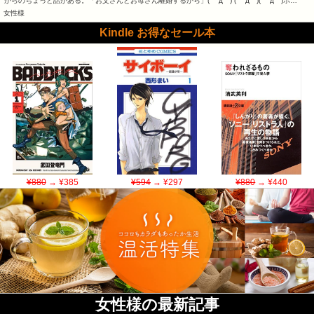
からのちょっと話がある。「お父さんとお母さん離婚するから」( ゜д゜) ( ゜д゜)( ゜д゜)ホ…
女性様
Kindle お得なセール本
¥880
→ ¥385
¥594
→ ¥297
¥880
→ ¥440
女性様の最新記事