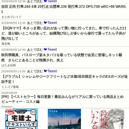
🐦Tweet
あとで読む
2026/08/09 12:39
吉田 正尚 打率.260 4本 20打点 出塁率.336 長打率.372 OPS.708 wRC+98 WAR0.
1
まとめブレイド
🐦Tweet
あとで読む
2026/08/09 12:39
【DQNママ】今さっき買い忘れがあって買い物に行ってきた。車で行ったんだけ
ど、道が細いところがあって、結構飛び出しが多いから徐行で通ってたら子供が
飛び出して
鬼女梅
🐦Tweet
あとで読む
2026/08/09 12:40
秋田県職員、バスローブ姿＆タバコを吸っている状態で会見に登場しネット騒
然　さらにとあることが指摘され、炎上
はちま起稿
🐦Tweet
あとで読む
2026/08/09 12:00
【グラブル】シャレムやジークフリートなど水着/浴衣限定キャラのEXポーズが追
加予定！
ミニゴブ速報
2026/08/09
[PR] 【ベストセラー】毎日更新！最近みんながリアルに買っている商品まとめ
ビューティー・コスメ編
Amazon