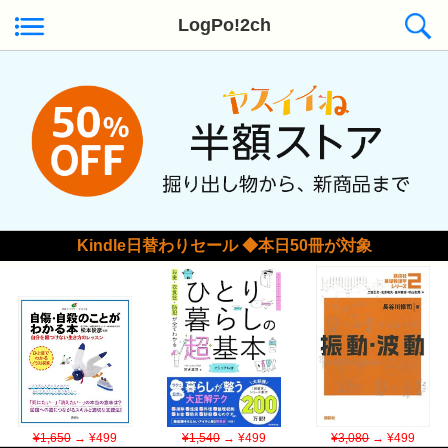
LogPo!2ch
Kindle日替わりセール ◆本日50冊が対象
¥1,650
→ ¥499
¥1,540
→ ¥499
¥3,080
→ ¥499