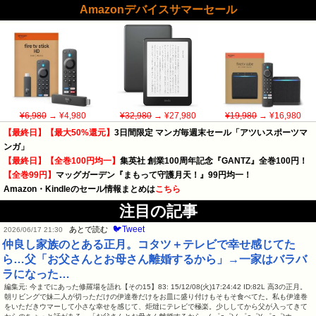
Amazonデバイスサマーセール
¥6,980
→ ¥4,980
¥32,980
→ ¥27,980
¥19,980
→ ¥16,980
【最終日】【最大50%還元】
3日間限定 マンガ毎週末セール「アツいスポーツマ
ンガ」
【最終日】【全巻100円均一】
集英社 創業100周年記念『GANTZ』全巻100円！
【全巻99円】
マッグガーデン『まもって守護月天！』99円均一！
Amazon・Kindleのセール情報まとめは
こちら
注目の記事
🐦Tweet
あとで読む
2026/06/17 21:30
仲良し家族のとある正月。コタツ＋テレビで幸せ感じてた
ら…父「お父さんとお母さん離婚するから」→一家はバラバ
ラになった…
編集元: 今までにあった修羅場を語れ【その15】83: 15/12/08(火)17:24:42 ID:82L 高3の正月。
朝リビングで妹二人が切っただけの伊達巻だけをお皿に盛り付けもそもそ食べてた。私も伊達巻
をいただきウマーして小さな幸せを感じて、炬燵にテレビで極楽。少ししてから父が入ってきて