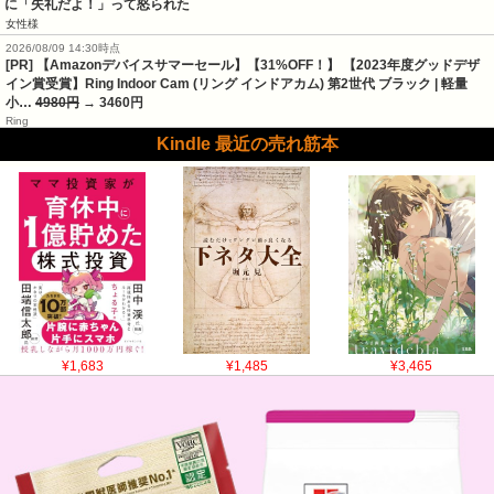
に「失礼だよ！」って怒られた
女性様
2026/08/09 14:30時点
[PR] 【Amazonデバイスサマーセール】【31%OFF！】 【2023年度グッドデザ
イン賞受賞】Ring Indoor Cam (リング インドアカム) 第2世代 ブラック | 軽量
小…
4980円
→ 3460円
Ring
Kindle 最近の売れ筋本
¥1,683
¥1,485
¥3,465