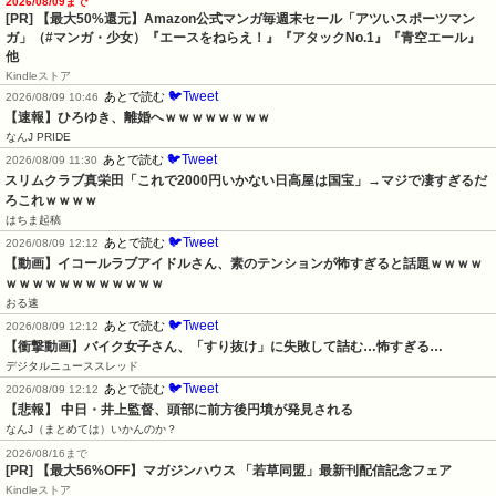
2026/08/09まで
[PR]
【最大50%還元】Amazon公式マンガ毎週末セール「アツいスポーツマン
ガ」（#マンガ・少女）『エースをねらえ！』『アタックNo.1』『青空エール』
他
Kindleストア
🐦Tweet
あとで読む
2026/08/09 10:46
【速報】ひろゆき、離婚へｗｗｗｗｗｗｗｗ
なんJ PRIDE
🐦Tweet
あとで読む
2026/08/09 11:30
スリムクラブ真栄田「これで2000円いかない日高屋は国宝」→マジで凄すぎるだ
ろこれｗｗｗｗ
はちま起稿
🐦Tweet
あとで読む
2026/08/09 12:12
【動画】イコールラブアイドルさん、素のテンションが怖すぎると話題ｗｗｗｗ
ｗｗｗｗｗｗｗｗｗｗｗｗ
おる速
🐦Tweet
あとで読む
2026/08/09 12:12
【衝撃動画】バイク女子さん、「すり抜け」に失敗して詰む…怖すぎる…
デジタルニューススレッド
🐦Tweet
あとで読む
2026/08/09 12:12
【悲報】 中日・井上監督、頭部に前方後円墳が発見される
なんJ（まとめては）いかんのか？
2026/08/16まで
[PR] 【最大56%OFF】マガジンハウス 「若草同盟」最新刊配信記念フェア
Kindleストア