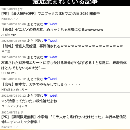
最近読まれている記事
2026/08/13まで
[PR]
【最大50%OFF】ワニブックス 82(ワニ)の日 2026 開催中
Kindleストア
🐦Tweet
あとで読む
2026/08/08 05:09
【画像】ゼニガメの抱き枕、めちゃくちゃ卑猥になるwwwwwww
ぶる速-VIP
🐦Tweet
あとで読む
2026/08/08 05:00
【朗報】菅直人元総理、再評価されるｗｗｗｗｗｗｗｗｗｗｗｗｗｗｗｗｗｗ
キニ速
🐦Tweet
あとで読む
2026/08/08 05:39
左遷された財務省エリートに待ち受ける運命がやばすぎる！と話題に、経歴自体
はとんでもないものだが……
U-1 NEWS
🐦Tweet
あとで読む
2026/08/08 02:12
【悲報】熊本市、ガチでやらかしてしまう・・・・
NEWSまとめもりー
🐦Tweet
あとで読む
2026/08/08 02:12
マゾ治療ってだいたい根性論だよね
ゴールデンタイムズ
2026/08/15まで
[PR] 【期間限定無料】小学館 『モラ夫から逃げたいだけだった』 単行本配信記
念!ニャンコミック特集!!
Kindleストア