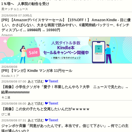
1％増へ    人事院の勧告を受け
黒マッチョニュース
2026/08/08 07:30時点
[PR] 【Amazonデバイスサマーセール】【15%OFF！】 Amazon Kindle - 目に優
しい、かさばらない、大きな画面で読みやすい、6週間持続バッテリー、6インチ
ディスプレイ…
19980円
→ 16980円
Amazon
2026/08/08
[PR] 【マンガ】Kindle マンガ本 11円セール
Kindleストア
🐦Tweet
あとで読む
2026/08/08 07:00
【画像】小学生クソガキ「愛子！卒業したんやろ？大学　ニュースで見たわ」→
結果wwwwwwww
キニ速
🐦Tweet
あとで読む
2026/08/08 06:00
【画像】この女の子たちと交尾したいんだがｗｗｗｗｗ
ぴこ速
🐦Tweet
あとで読む
2026/08/08 07:31
ジャンポケ斉藤「同意があったんです。本当です。信じて下さい」←何でこの主
張が通らないの？