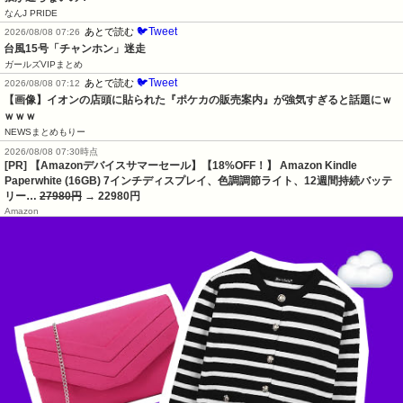
なんJ PRIDE
🐦Tweet
あとで読む
2026/08/08 07:26
台風15号「チャンホン」迷走
ガールズVIPまとめ
🐦Tweet
あとで読む
2026/08/08 07:12
【画像】イオンの店頭に貼られた『ポケカの販売案内』が強気すぎると話題にｗ
ｗｗｗ
NEWSまとめもりー
2026/08/08 07:30時点
[PR] 【Amazonデバイスサマーセール】【18%OFF！】 Amazon Kindle
Paperwhite (16GB) 7インチディスプレイ、色調調節ライト、12週間持続バッテ
リー…
27980円
→ 22980円
Amazon