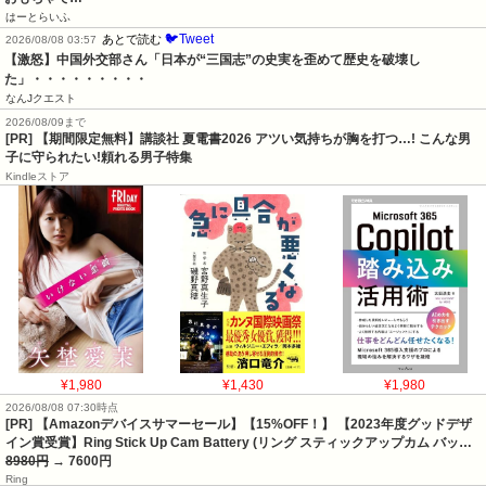
はーとらいふ
🐦Tweet
あとで読む
2026/08/08 03:57
【激怒】中国外交部さん「日本が“三国志”の史実を歪めて歴史を破壊し
た」・・・・・・・・・
なんJクエスト
2026/08/09まで
[PR] 【期間限定無料】講談社 夏電書2026 アツい気持ちが胸を打つ…! こんな男
子に守られたい!頼れる男子特集
Kindleストア
¥1,980
¥1,430
¥1,980
2026/08/08 07:30時点
[PR] 【Amazonデバイスサマーセール】【15%OFF！】 【2023年度グッドデザ
イン賞受賞】Ring Stick Up Cam Battery (リング スティックアップカム バッ…
8980円
→ 7600円
Ring