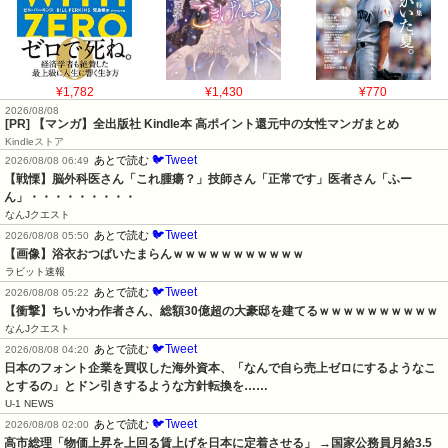
¥1,782
¥1,430
¥770
2026/08/08
[PR] 【マンガ】全出版社 Kindle本 高ポイント還元中の女性マンガまとめ
Kindleストア
🐦Tweet
あとで読む
2026/08/08 06:49
【戦慄】脳外科医さん「これ腫瘍？」技師さん「正常です」医者さん「ふー
ん」・・・・・・・・・
なんJクエスト
🐦Tweet
あとで読む
2026/08/08 05:50
【画像】浴衣おつぱいたまらんｗｗｗｗｗｗｗｗｗｗｗ
ラビット速報
🐦Tweet
あとで読む
2026/08/08 05:22
【衝撃】ちいかわ作者さん、総額30億超の大豪邸を建てるｗｗｗｗｗｗｗｗｗｗ
なんJクエスト
🐦Tweet
あとで読む
2026/08/08 04:20
日本のフォント企業を買収した海外資本、「なんで自ら売上ゼロにするようなこ
とするの」とドン引きするような方針転換を……
U-1 NEWS
🐦Tweet
あとで読む
2026/08/08 02:00
高市総理「物価上昇を上回る賃上げを日本に定着させる」 →国家公務員月給3.5