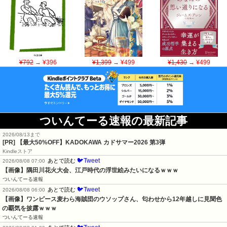
¥792
→ ¥396
¥1,399
→ ¥499
¥1,430
→ ¥499
ついんてーる速報の最新記事
2026/08/13まで
[PR]
【最大50%OFF】KADOKAWA カドサマー2026 第3弾
Kindleストア
🐦Tweet
あとで読む
2026/08/08 07:00
【画像】隅田川花火大会、江戸時代の浮世絵みたいになるｗｗｗ
ついんてーる速報
🐦Tweet
あとで読む
2026/08/08 06:00
【画像】ワンピース麦わら海賊団のウソップさん、匂わせから12年越しに見聞色
の覇気を披露ｗｗｗ
ついんてーる速報