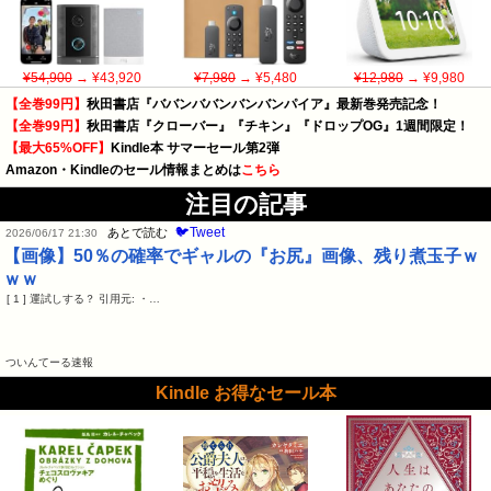
¥54,900
→ ¥43,920
¥7,980
→ ¥5,480
¥12,980
→ ¥9,980
【全巻99円】
秋田書店『ババンババンバンバンパイア』最新巻発売記念！
【全巻99円】
秋田書店『クローバー』『チキン』『ドロップOG』1週間限定！
【最大65%OFF】
Kindle本 サマーセール第2弾
Amazon・Kindleのセール情報まとめは
こちら
注目の記事
🐦Tweet
あとで読む
2026/06/17 21:30
【画像】50％の確率でギャルの『お尻』画像、残り煮玉子ｗ
ｗｗ
[ 1 ] 運試しする？ 引用元: ・…
ついんてーる速報
Kindle お得なセール本