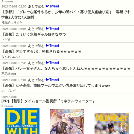
Amazon
🐦Tweet
あとで読む
2026/08/08 02:00
【京都】「グレーな案件やるか」少年の闇バイト募り侵入盗繰り返す　容疑で中
学生2人含む7人逮捕
常識的に考えた
🐦Tweet
あとで読む
2026/08/08 06:06
【画像】こういう水着ギャル好きなやつ
ネギ速
🐦Tweet
あとで読む
2026/08/08 06:06
【画像】デカすぎるJK、発見されるｗｗｗｗｗｗ
なんJクエスト
🐦Tweet
あとで読む
2026/08/08 07:35
【画像】バレー女子さん、なんちゅう尻しとんねんｗｗｗｗｗｗｗｗｗｗｗｗｗ
不思議.net
🐦Tweet
あとで読む
2026/08/08 07:01
【画像】女子高生、市民プールでエグい乳を放り出してしまうwww
BIPブログ
2026/08/08
[PR] 【割引】タイムセール監視所『ミネラルウォーター』
Amazon