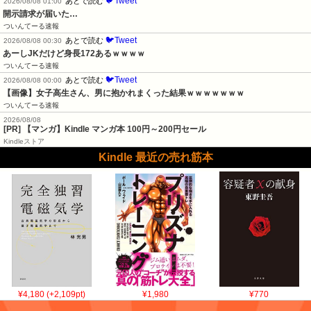
🐦Tweet
あとで読む
2026/08/08 01:00
開示請求が届いた…
ついんてーる速報
🐦Tweet
あとで読む
2026/08/08 00:30
あーしJKだけど身長172あるｗｗｗｗ
ついんてーる速報
🐦Tweet
あとで読む
2026/08/08 00:00
【画像】女子高生さん、男に抱かれまくった結果ｗｗｗｗｗｗｗ
ついんてーる速報
2026/08/08
[PR] 【マンガ】Kindle マンガ本 100円～200円セール
Kindleストア
Kindle 最近の売れ筋本
¥4,180 (+2,109pt)
¥1,980
¥770