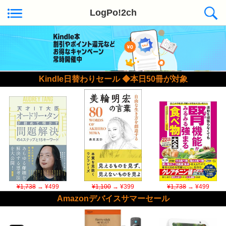
LogPo!2ch
Kindle日替わりセール ◆本日50冊が対象
¥1,738
→ ¥499
¥1,100
→ ¥399
¥1,738
→ ¥499
Amazonデバイスサマーセール