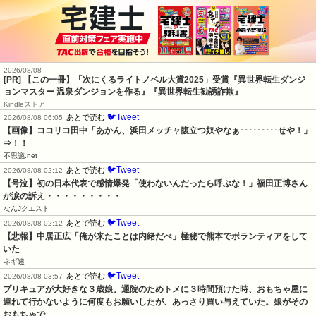
2026/08/08
[PR] 【この一冊】「次にくるライトノベル大賞2025」受賞『異世界転生ダンジ
ョンマスター 温泉ダンジョンを作る』『異世界転生勧誘詐欺』
Kindleストア
🐦Tweet
あとで読む
2026/08/08 06:05
【画像】ココリコ田中「あかん、浜田メッチャ腹立つ奴やなぁ･････････せや！」
⇒！！
不思議.net
🐦Tweet
あとで読む
2026/08/08 02:12
【号泣】初の日本代表で感情爆発「使わないんだったら呼ぶな！」福田正博さん
が涙の訴え・・・・・・・・・
なんJクエスト
🐦Tweet
あとで読む
2026/08/08 02:12
【悲報】中居正広「俺が来たことは内緒だべ」極秘で熊本でボランティアをして
いた
ネギ速
🐦Tweet
あとで読む
2026/08/08 03:57
プリキュアが大好きな３歳娘。通院のためトメに３時間預けた時、おもちゃ屋に
連れて行かないように何度もお願いしたが、あっさり買い与えていた。娘がその
おもちゃで…