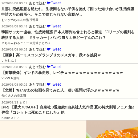
🐦Tweet
あとで読む
2026/08/08 03:47
旦那に突然消息を絶たれ、生後間もない子供を抱えて困った知り合いが生活保護
申請のため役所へ。そこで信じられない言動が→
おにひめちゃんの監視部屋
🐦Tweet
あとで読む
2026/08/08 03:49
韓国サッカー協会、性接待疑惑 日本人審判も含まれると報道 「Jリーグの審判を
統括する人物」   #サッカー |  バカウヨサカ豚どーすんのこれ？
２ちゃんねるニュース超速まとめ＋
🐦Tweet
あとで読む
2026/08/08 06:02
【画像】高一ミスコングランプリのメスガキ、我々を挑発ｗ
いたしん！
🐦Tweet
あとで読む
2026/08/08 05:02
【衝撃映像】インドの暴走族、レベチｗｗｗｗｗｗｗｗｗｗｗｗｗｗｗｗ
VIPPER速報
🐦Tweet
あとで読む
2026/08/08 05:02
【悲報】ちいかわの映画を見てみた人、凄い疑問が浮かぶｗｗｗｗｗｗ
働く大人の非常識
2026/08/13 まで！
[PR] 【最大70%OFF】白泉社 3週連続!!白泉社人気作品 夏の特大割引フェア 第2
弾③『コレットは死ぬことにした』他
Kindleストア