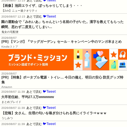
🐦Tweet
あとで読む
2026/08/07 12:15
【画像】池田エライザ、ぽっちゃりしてしまう・・・
【2ch】ニュー速クオリティ
🐦Tweet
あとで読む
2026/08/07 12:15
園の運動会で「みれいあ」ちゃんという名前の子がいた。漢字を教えてもらった
瞬間、思わず二度見してしまい…
鬼女の宅配便
2026/08/07
[PR] 【マンガ】『マッグガーデン』セール・キャンペーン中のマンガ本まとめ
Kindleストア
2026/08/07
[PR] 【特集】ポータブル電源・トイレ… 今日の備え、明日の安心 防災グッズ特
集
Amazon
🐦Tweet
あとで読む
2026/08/07 11:39
大卒初任給、平均27.1万wwwwww
まとめブレイド
🐦Tweet
あとで読む
2026/08/07 11:39
【悲報】女さん、生理の匂いを嗅ぎ分けられる男にイライラ⇒ｗｗｗ
うしみつ
🐦Tweet
あとで読む
2026/08/07 11:39