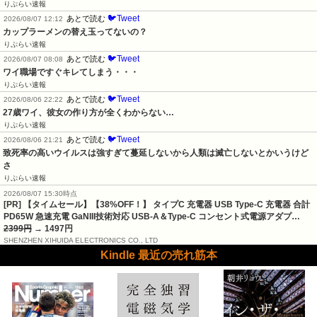
りぷらい速報
🐦Tweet
あとで読む
2026/08/07 12:12
カップラーメンの替え玉ってないの？
りぷらい速報
🐦Tweet
あとで読む
2026/08/07 08:08
ワイ職場ですぐキレてしまう・・・
りぷらい速報
🐦Tweet
あとで読む
2026/08/06 22:22
27歳ワイ、彼女の作り方が全くわからない…
りぷらい速報
🐦Tweet
あとで読む
2026/08/06 21:21
致死率の高いウイルスは強すぎて蔓延しないから人類は滅亡しないとかいうけど
さ
りぷらい速報
2026/08/07 15:30時点
[PR] 【タイムセール】【38%OFF！】 タイプC 充電器 USB Type-C 充電器 合計
PD65W 急速充電 GaNIII技術対応 USB-A＆Type-C コンセント式電源アダプ…
2399円
→ 1497円
SHENZHEN XIHUIDA ELECTRONICS CO., LTD
Kindle 最近の売れ筋本