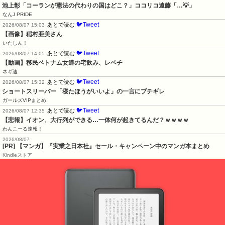
池上彰「コーランが憲法の代わりの国はどこ？」ココリコ遠藤「…💡」
なんJ PRIDE
🐦Tweet
あとで読む
2026/08/07 15:03
【画像】稲村亜美さん
いたしん！
🐦Tweet
あとで読む
2026/08/07 14:05
【動画】移民ベトナム女達の宅飲み、レベチ
ネギ速
🐦Tweet
あとで読む
2026/08/07 15:32
ショートスリーパー「寝たほうがいいよ」の一言にブチギレ
ガールズVIPまとめ
🐦Tweet
あとで読む
2026/08/07 12:35
【悲報】イオン、大行列ができる…一体何が起きてるんだ？ｗｗｗｗ
わんこーる速報！
2026/08/07
[PR] 【マンガ】『実業之日本社』セール・キャンペーン中のマンガ本まとめ
Kindleストア