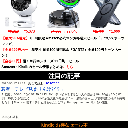
¥9,310
→ ¥5,678
¥4,699
→ ¥2,846
¥2,799
→ ¥1,999
【最大50%還元】
3日間限定 Amazon公式マンガ毎週末セール「アツいスポーツ
マンガ」
【全巻100円均一】
集英社 創業100周年記念『GANTZ』全巻100円キャンペー
ン！
【全巻11円】
極！単行本シリーズ 11円均一セール
Amazon・Kindleのセール情報まとめは
こちら
注目の記事
🐦Tweet
あとで読む
2026/06/17 21:21
若者「テレビ見ませんけど？」
1 名無し 26/06/17(水) 07:49:51 ID: Zh1r テレビをほぼ見ない人の割合は16～19歳と20代で7
割、30代では6割近く――。NHK放送文化研究所は16日、最新の国民生活時間調査の結果を発表
した […] The post 若者「テレビ見ませんけど？」 first appeared on りぷらい速報.…
りぷらい速報
Kindle お得なセール本