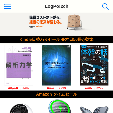
LogPo!2ch
Kindle日替わりセール ◆本日50冊が対象
¥2,750
→ ¥499
¥880
→ ¥299
¥935
→ ¥299
Amazon タイムセール