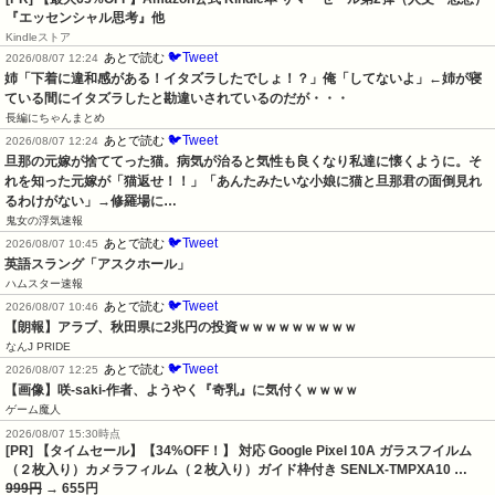
『エッセンシャル思考』他
Kindleストア
🐦Tweet
あとで読む
2026/08/07 12:24
姉「下着に違和感がある！イタズラしたでしょ！？」俺「してないよ」←姉が寝
ている間にイタズラしたと勘違いされているのだが・・・
長編にちゃんまとめ
🐦Tweet
あとで読む
2026/08/07 12:24
旦那の元嫁が捨ててった猫。病気が治ると気性も良くなり私達に懐くように。そ
れを知った元嫁が「猫返せ！！」「あんたみたいな小娘に猫と旦那君の面倒見れ
るわけがない」→修羅場に…
鬼女の浮気速報
🐦Tweet
あとで読む
2026/08/07 10:45
英語スラング「アスクホール」
ハムスター速報
🐦Tweet
あとで読む
2026/08/07 10:46
【朗報】アラブ、秋田県に2兆円の投資ｗｗｗｗｗｗｗｗｗ
なんJ PRIDE
🐦Tweet
あとで読む
2026/08/07 12:25
【画像】咲-saki-作者、ようやく『奇乳』に気付くｗｗｗｗ
ゲーム魔人
2026/08/07 15:30時点
[PR] 【タイムセール】【34%OFF！】 対応 Google Pixel 10A ガラスフイルム
（２枚入り）カメラフィルム（２枚入り）ガイド枠付き SENLX-TMPXA10 …
999円
→ 655円