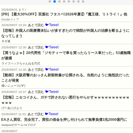
2026/08/31 まで！
[PR] 【最大30%OFF】双葉社 フタスペ!2026年夏②『魔王様、リトライ！』他
Kindleストア
🐦Tweet
あとで読む
2026/08/07 10:20
【悲報】外国人の医療費未払いが多すぎたので病院が外国人の治療を断るように
なってしまう
ネギ速
🐦Tweet
あとで読む
2026/08/07 12:30
【買うなよｗ】20代男性「ジモティーで車を買ったらリース車だった」53歳無職
が逮捕
ライフハックちゃんねる弐式
🐦Tweet
あとで読む
2026/08/07 12:30
【動画】大阪府警のおっさん射殺映像が公開される。当然のように無抵抗だった
ことが発覚
痛いニュース(ﾉ∀`)
🐦Tweet
あとで読む
2026/08/07 10:37
【悲報】ニセコイさん、ガチで許されない悪行をやらかすｗｗｗｗｗｗｗｗｗｗ
ｗｗｗ
げーあにびより
🐦Tweet
あとで読む
2026/08/07 11:02
EAさん買収、完全完了。買収の借金を押し付けられて無事負債3兆2000億円に
mutyunのゲーム+αブログ
2026/08/07