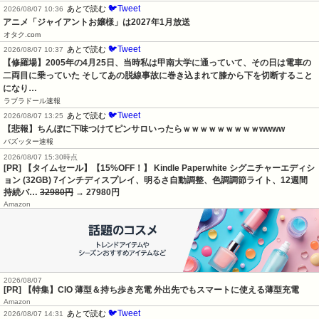
🐦Tweet
あとで読む
2026/08/07 10:36
アニメ「ジャイアントお嬢様」は2027年1月放送
オタク.com
🐦Tweet
あとで読む
2026/08/07 10:37
【修羅場】2005年の4月25日、当時私は甲南大学に通っていて、その日は電車の
二両目に乗っていた そしてあの脱線事故に巻き込まれて膝から下を切断すること
になり…
ラブラドール速報
🐦Tweet
あとで読む
2026/08/07 13:25
【悲報】ちんぽに下味つけてピンサロいったらｗｗｗｗｗｗｗｗｗwwww
バズッター速報
2026/08/07 15:30時点
[PR] 【タイムセール】【15%OFF！】 Kindle Paperwhite シグニチャーエディシ
ョン (32GB) 7インチディスプレイ、明るさ自動調整、色調調節ライト、12週間
持続バ…
32980円
→ 27980円
Amazon
2026/08/07
[PR] 【特集】CIO 薄型＆持ち歩き充電 外出先でもスマートに使える薄型充電
Amazon
🐦Tweet
あとで読む
2026/08/07 14:31