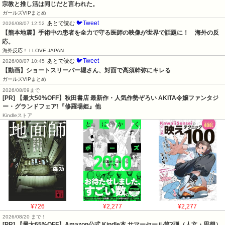
宗教と推し活は同じだと言われた。
ガールズVIPまとめ
🐦Tweet
あとで読む
2026/08/07 12:52
【熊本地震】手術中の患者を全力で守る医師の映像が世界で話題に！　海外の反
応。
海外反応！ I LOVE JAPAN
🐦Tweet
あとで読む
2026/08/07 10:45
【動画】ショートスリーパー堀さん、対面で高須幹弥にキレる
ガールズVIPまとめ
2026/08/09まで
[PR] 【最大50%OFF】秋田書店 最新作・人気作勢ぞろい AKITA令嬢ファンタジ
ー・グランドフェア!『修羅場姫』他
Kindleストア
¥726
¥2,277
¥2,277
2026/08/20 まで！
[PR]
【最大65%OFF】Amazon公式 Kindle本 サマーセール第2弾（人文・思想）