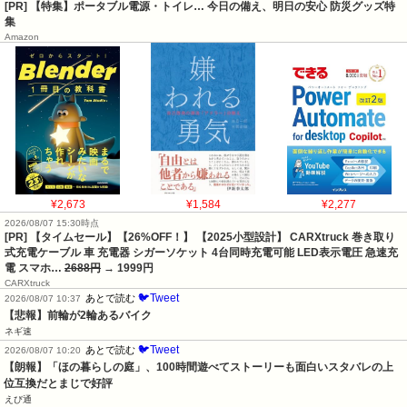
[PR] 【特集】ポータブル電源・トイレ… 今日の備え、明日の安心 防災グッズ特
集
Amazon
¥2,673
¥1,584
¥2,277
2026/08/07 15:30時点
[PR] 【タイムセール】【26%OFF！】 【2025小型設計】 CARXtruck 巻き取り
式充電ケーブル 車 充電器 シガーソケット 4台同時充電可能 LED表示電圧 急速充
電 スマホ…
2688円
→ 1999円
CARXtruck
🐦Tweet
あとで読む
2026/08/07 10:37
【悲報】前輪が2輪あるバイク
ネギ速
🐦Tweet
あとで読む
2026/08/07 10:20
【朗報】「ほの暮らしの庭」、100時間遊べてストーリーも面白いスタバレの上
位互換だとまじで好評
えび通