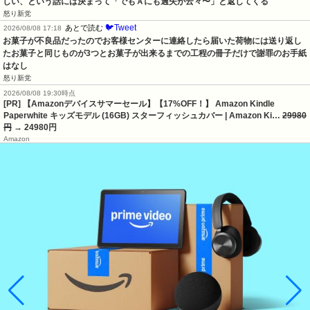
しい、という話には決まって「でもＡにも過失が云々〜」と返してくる
怒り新党
🐦Tweet
あとで読む
2026/08/08 17:18
お菓子が不良品だったのでお客様センターに連絡したら届いた荷物には送り返し
たお菓子と同じものが3つとお菓子が出来るまでの工程の冊子だけで謝罪のお手紙
はなし
怒り新党
2026/08/08 19:30時点
[PR] 【Amazonデバイスサマーセール】【17%OFF！】 Amazon Kindle
Paperwhite キッズモデル (16GB) スターフィッシュカバー | Amazon Ki…
29980
円
→ 24980円
Amazon