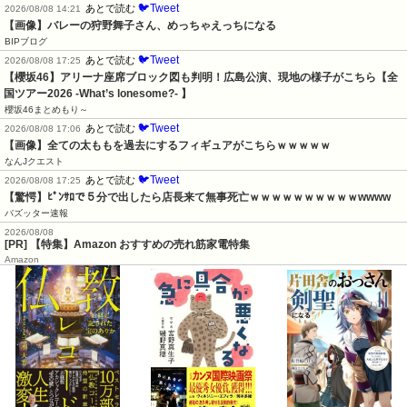
🐦Tweet
あとで読む
2026/08/08 14:21
【画像】バレーの狩野舞子さん、めっちゃえっちになる
BIPブログ
🐦Tweet
あとで読む
2026/08/08 17:25
【櫻坂46】アリーナ座席ブロック図も判明！広島公演、現地の様子がこちら【全
国ツアー2026 -What’s lonesome?- 】
櫻坂46まとめもり～
🐦Tweet
あとで読む
2026/08/08 17:06
【画像】全ての太ももを過去にするフィギュアがこちらｗｗｗｗｗ
なんJクエスト
🐦Tweet
あとで読む
2026/08/08 17:25
【驚愕】ﾋﾟﾝｻﾛで５分で出したら店長来て無事死亡ｗｗｗｗｗｗｗｗｗｗwwww
バズッター速報
2026/08/08
[PR] 【特集】Amazon おすすめの売れ筋家電特集
Amazon