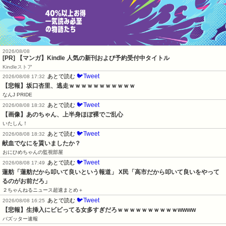
2026/08/08
[PR] 【マンガ】Kindle 人気の新刊および予約受付中タイトル
Kindleストア
🐦Tweet
あとで読む
2026/08/08 17:32
【悲報】坂口杏里、逃走ｗｗｗｗｗｗｗｗｗｗｗ
なんJ PRIDE
🐦Tweet
あとで読む
2026/08/08 18:32
【画像】あのちゃん、上半身ほぼ裸でご乱心
いたしん！
🐦Tweet
あとで読む
2026/08/08 18:32
献血でなにを貰いましたか？
おにひめちゃんの監視部屋
🐦Tweet
あとで読む
2026/08/08 17:49
蓮舫「蓮舫だから叩いて良いという報道」 X民「高市だから叩いて良いをやって
るのがお前だろ」
２ちゃんねるニュース超速まとめ＋
🐦Tweet
あとで読む
2026/08/08 16:25
【悲報】生挿入にビビってる女多すぎだろｗｗｗｗｗｗｗｗｗｗwwww
バズッター速報