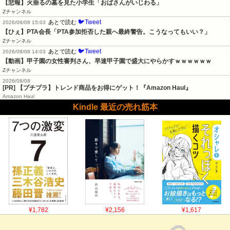
【悲報】火垂るの墓を見た小学生「おばさんがいじわる」
Zチャンネル
🐦Tweet
あとで読む
2026/08/08 15:03
【ひぇ】PTA会長「PTA参加拒否した親へ最終警告。こうなってもいい？」
Zチャンネル
🐦Tweet
あとで読む
2026/08/08 14:03
【動画】甲子園の女性審判さん、早速甲子園で盛大にやらかすｗｗｗｗｗｗ
Zチャンネル
2026/08/08
[PR] 【プチプラ】トレンド商品をお得にゲット！『Amazon Haul』
Amazon Haul
Kindle 最近の売れ筋本
¥1,782
¥2,156
¥1,617