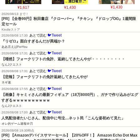
¥1,617
¥1,430
¥1,430
2026/08/13 まで！
[PR]
【全巻99円】秋田書店 『クローバー』『チキン』『ドロップOG』1週間限
定セール
Kindleストア
🐦Tweet
あとで読む
2026/08/08 17:30
『リゼロ』面白すぎるんだが異端か？
ああ言えばForYou
🐦Tweet
あとで読む
2026/08/08 17:31
【唖然】フォークリフトの免許、返納してきたんやが・・・・・・・・・
なんJクエスト
🐦Tweet
あとで読む
2026/08/08 17:31
【悲報】フォークリフトの免許返納してきたんやが
ネギ速
🐦Tweet
あとで読む
2026/08/08 17:55
【画像】キャミィさんの最新フィギュア（18万8000円）、ガチで作り込みがエグ
すぎるｗｗｗｗｗｗｗｗｗｗ
なんJクエスト
🐦Tweet
あとで読む
2026/08/08 17:00
人気配信者たいじさん、配信中に号泣…ネット民「こんな姿初めて見た」
オレ的ゲーム速報＠刃
2026/08/08 19:30時点
[PR] 【Amazonデバイスサマーセール】【20%OFF！】 Amazon Echo Dot Max