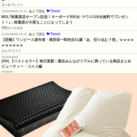
まとめブレイド
🐦Tweet
あとで読む
2026/08/08 16:21
MDL｢秋葉原店オープン記念！キーボード900台･マウス100台無料でプレゼン
ト！｣→秋葉原が大変なことになってしまう
理想ちゃんねる
🐦Tweet
あとで読む
2026/08/08 16:23
【悲報】ワンピース原作者・尾田栄一郎先生51歳「あ、切り込む？笑」ｗｗｗｗ
ｗｗｗｗｗｗ
なんJクエスト
2026/08/08
[PR] 【ベストセラー】毎日更新！最近みんながリアルに買っている商品まとめ
ビューティー・コスメ編
Amazon