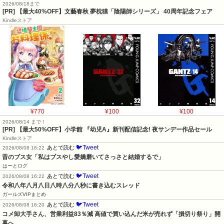
2026/08/18まで
[PR] 【最大40%OFF】文藝春秋 夢枕獏「陰陽師シリーズ」 40周年記念フェア
Kindleストア
¥770
¥100
¥100
2026/08/14 まで！
[PR] 【最大50%OFF】小学館 『幼児A』新刊配信記念! 夜サンデー作品セール
Kindleストア
🐦Tweet
あとで読む
2026/08/08 16:22
昔のブス女「私はブスやし愛嬌磨いてさっさと結婚するで」
はーとログ
🐦Tweet
あとで読む
2026/08/08 16:22
令和八年八月八日八時八分八秒に書き込むスレッド
ガールズVIPまとめ
🐦Tweet
あとで読む
2026/08/08 16:20
コメ卸大手さん、営業利益83％減 高値で買い込んだ米が売れず「損切り祭り」開
幕へ