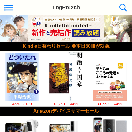
LogPo!2ch
Kindle日替わりセール ◆本日50冊が対象
¥330
→ ¥99
¥1,760
→ ¥499
¥1,650
→ ¥499
Amazonデバイスサマーセール