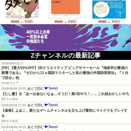
¥565
→ ¥385
¥660
→ ¥462
¥660
→ ¥462
Zチャンネルの最新記事
2026/08/20まで
[PR]
【最大50%OFF】SBクリエイティブ ビッグサマーセール『地政学が最強の
教養である』『ゼロから12ヵ国語マスターした私の最強の外国語習得法』『１分
で話せ』他
Kindleストア
🐦Tweet
あとで読む
2026/08/08 19:03
【たし蟹】女「あーお金ないなぁ…そうだ！風ｲ谷やろ！」←これ頭おかしいやろ
Zチャンネル
🐦Tweet
あとで読む
2026/08/08 17:03
【速報】よゐこ、新たなゲームチャンネルを立ち上げ最初にマイクラをプレイす
る
Zチャンネル
🐦Tweet
あとで読む
2026/08/08 16:03