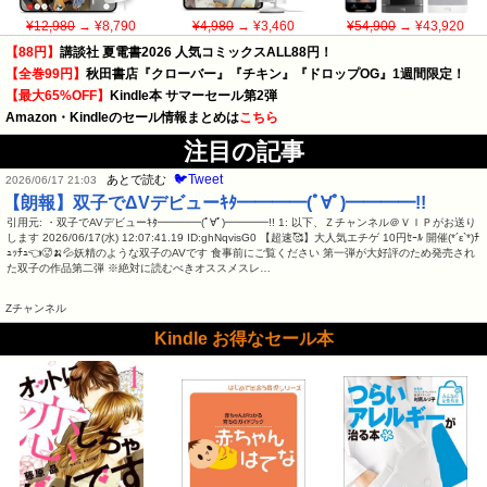
¥12,980
→ ¥8,790
¥4,980
→ ¥3,460
¥54,900
→ ¥43,920
【88円】
講談社 夏電書2026 人気コミックスALL88円！
【全巻99円】
秋田書店『クローバー』『チキン』『ドロップOG』1週間限定！
【最大65%OFF】
Kindle本 サマーセール第2弾
Amazon・Kindleのセール情報まとめは
こちら
注目の記事
🐦Tweet
あとで読む
2026/06/17 21:03
【朗報】双子でΔVデビューｷﾀ━━━━(ﾟ∀ﾟ)━━━━!!
引用元: ・双子でAVデビューｷﾀ━━━━(ﾟ∀ﾟ)━━━━!! 1: 以下、Ｚチャンネル＠ＶＩＰがお送り
します 2026/06/17(水) 12:07:41.19 ID:ghNqvisG0 【超速🥰】大人気エチゲ 10円ｾｰﾙ 開催(*´ε`*)ﾁ
ｭｯﾁｭ👈🥵🍌💦妖精のような双子のAVです 食事前にご覧ください 第一弾が大好評のため発売され
た双子の作品第二弾 ※絶対に読むべきオススメスレ…
Zチャンネル
Kindle お得なセール本