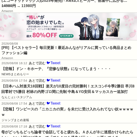
(エコードットマックス)(2025年発売) - Alexaスピーカー、部屋中に広がる…
14980円
→ 11980円
Amazon
2026/08/08
[PR] 【ベストセラー】毎日更新！最近みんながリアルに買っている商品まとめ
ファッション編
Amazon
🐦Tweet
あとで読む
2026/08/08 16:12
【悲報】ドン・キホーテ、『悲惨な状態』になってしまう・・・・
NEWSまとめもりー
🐦Tweet
あとで読む
2026/08/08 17:54
【日本ハム対楽天18回戦】楽天が10度目の完封勝利！エスコンF今季2勝目 早川8
回零封で5勝目 村林の内野ゴロ間に先制 中島＆YG安田＆マッカスカー追加打
なんじぇいスタジアム
🐦Tweet
あとで読む
2026/08/08 17:54
【悲報】ワンピースの「ニカニカの実」を未だに受け入れられてない奴ｗｗｗｗ
ｗ
ジャンプまとめ速報
🐦Tweet
あとで読む
2026/08/08 17:18
母がどっちもどっち論者で会話してると疲れる。ＡさんがＢに迷惑かけられたら