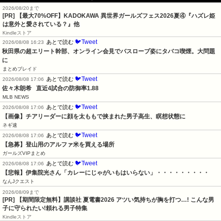
2026/08/20まで
[PR] 【最大70%OFF】KADOKAWA 異世界ガールズフェス2026夏④『ハズレ姫
は意外と愛されている？』他
Kindleストア
🐦Tweet
あとで読む
2026/08/08 16:23
秋田県の超エリート幹部、オンライン会見でバスローブ姿にタバコ喫煙。大問題
に
まとめブレイド
🐦Tweet
あとで読む
2026/08/08 17:06
佐々木朗希   直近4試合の防御率1.88
MLB NEWS
🐦Tweet
あとで読む
2026/08/08 17:06
【画像】チアリーダーに顔を太ももで挟まれた男子高生、瞑想状態に
ネギ速
🐦Tweet
あとで読む
2026/08/08 17:06
【急募】登山用のアルファ米を買える場所
ガールズVIPまとめ
🐦Tweet
あとで読む
2026/08/08 17:06
【悲報】伊集院光さん「カレーにじゃがいもはいらない」・・・・・・・・・
なんJクエスト
2026/08/09まで
[PR] 【期間限定無料】講談社 夏電書2026 アツい気持ちが胸を打つ…! こんな男
子に守られたい!頼れる男子特集
Kindleストア